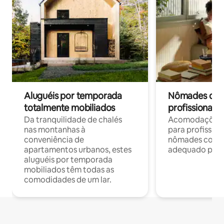
Aluguéis por temporada
Nômades digit
totalmente mobiliados
profissionais 
Da tranquilidade de chalés
Acomodações c
nas montanhas à
para profission
conveniência de
nômades com W
apartamentos urbanos, estes
adequado para 
aluguéis por temporada
mobiliados têm todas as
comodidades de um lar.