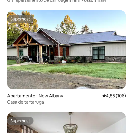
Um apartamento de carruagem em Possumhaw
Superhost
Superhost
Apartamento ⋅ New Albany
4,85 de uma av
4,85 (106)
Casa de tartaruga
Superhost
Superhost