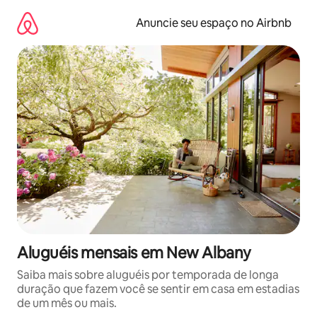
Pular
para
Anuncie seu espaço no Airbnb
o
conteúdo
Aluguéis mensais em New Albany
Saiba mais sobre aluguéis por temporada de longa
duração que fazem você se sentir em casa em estadias
de um mês ou mais.