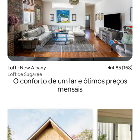
Loft ⋅ New Albany
4,85 de uma av
4,85 (168)
Loft de Sugaree
O conforto de um lar e ótimos preços
mensais