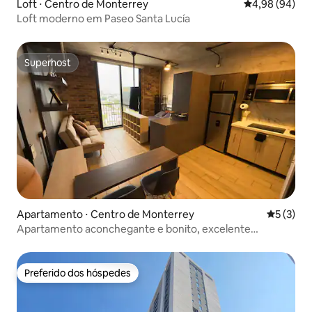
Loft ⋅ Centro de Monterrey
4,98 de uma av
4,98 (94)
Loft moderno em Paseo Santa Lucía
Superhost
Superhost
Apartamento ⋅ Centro de Monterrey
5 de uma 
5 (3)
Apartamento aconchegante e bonito, excelente
localização
Preferido dos hóspedes
Preferido dos hóspedes