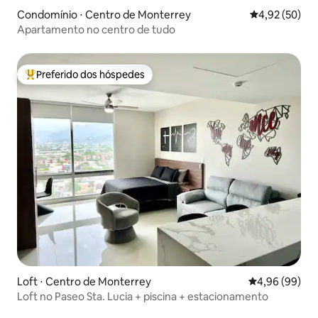
Condomínio ⋅ Centro de Monterrey
4,92 de uma a
4,92 (50)
Apartamento no centro de tudo
Preferido dos hóspedes
Entre os melhores preferidos dos hóspedes
Loft ⋅ Centro de Monterrey
4,96 de uma av
4,96 (99)
Loft no Paseo Sta. Lucia + piscina + estacionamento