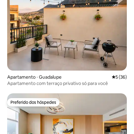
Apartamento ⋅ Guadalupe
5 de uma a
5 (36)
Apartamento com terraço privativo só para você
Preferido dos hóspedes
Preferido dos hóspedes