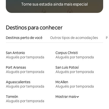
Torne sua estadia ainda mais especial
Destinos para conhecer
Destinos perto de você
Outros tipos de acomodações
Pr
San Antonio
Corpus Christi
Aluguéis por temporada
Aluguéis por temporada
Port Aransas
San Luis Potosí
Aluguéis por temporada
Aluguéis por temporada
Aguascalientes
McAllen
Aluguéis por temporada
Aluguéis por temporada
Torreón
Mostrar mais
Aluguéis por temporada