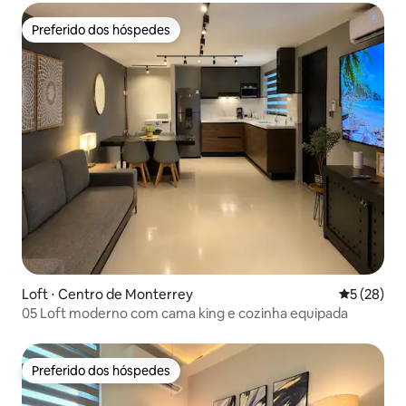
Preferido dos hóspedes
Preferido dos hóspedes
Loft ⋅ Centro de Monterrey
5 de uma a
5 (28)
05 Loft moderno com cama king e cozinha equipada
Preferido dos hóspedes
Preferido dos hóspedes