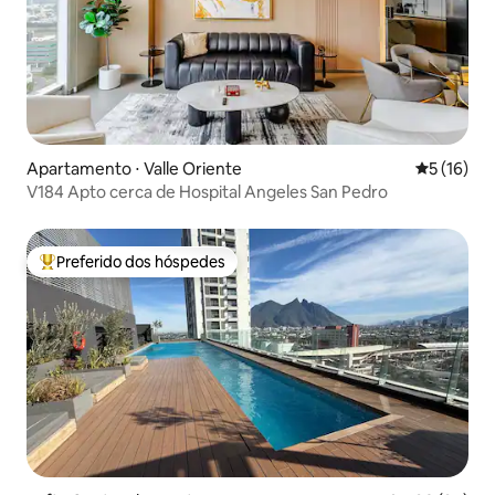
Apartamento ⋅ Valle Oriente
5 de uma a
5 (16)
V184 Apto cerca de Hospital Angeles San Pedro
Preferido dos hóspedes
Entre os melhores preferidos dos hóspedes