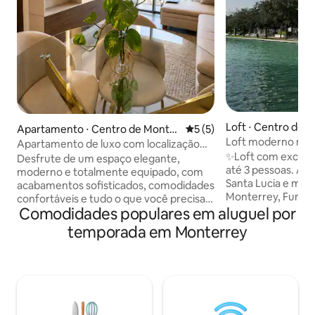
Loft ⋅ Centro de 
Apartamento ⋅ Centro de Monter
5 de uma avaliação média d
5 (5)
Loft moderno no c
rey
Apartamento de luxo com localização
Lucía & Fundidora
✨Loft com excelen
privilegiada
Desfrute de um espaço elegante,
até 3 pessoas. A 
moderno e totalmente equipado, com
Santa Lucia e mui
acabamentos sofisticados, comodidades
Monterrey, Fundid
confortáveis e tudo o que você precisa
Banamex, Cinterme
Comodidades populares em aluguel por
para uma estadia inesquecível.
avenidas da cidade ✨Localizaç
Excelente para viagens de lazer ou
temporada em Monterrey
perfeita para viag
negócios. Tenha uma experiência de
amigos, família, 
luxo neste apartamento exclusivo.
negócios. ✨Aproveite comodidades
Desfrute de um espaço moderno,
semelhantes às d
elegante e totalmente equipado com
piscina (fechada à
acesso a comodidades incríveis:
manutenção), aca
academia, quadra de basquete, bar de