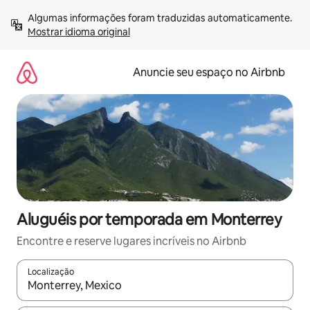
Pular
Algumas informações foram traduzidas automaticamente. 
para
Mostrar idioma original
o
conteúdo
Anuncie seu espaço no Airbnb
Aluguéis por temporada em Monterrey
Encontre e reserve lugares incríveis no Airbnb
Localização
Quando os resultados estiverem disponíveis, explore-os usando