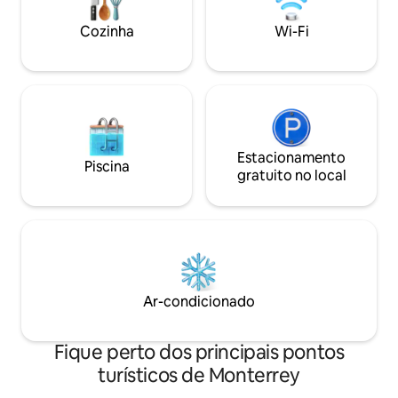
coworking, entre outras
esportes, sala de jogos, salas de estar,
segurança 24 hora
sala de jogos, espaços de coworking,
Cozinha
Wi-Fi
estacionamento c
áreas de churrasco e lavanderia dentro
da torre.
Estacionamento
Piscina
gratuito no local
Ar-condicionado
Fique perto dos principais pontos
turísticos de Monterrey