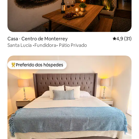
Casa ⋅ Centro de Monterrey
4,9 de uma a
4,9 (31)
Santa Lucía •Fundidora• Pátio Privado
Preferido dos hóspedes
Entre os melhores preferidos dos hóspedes