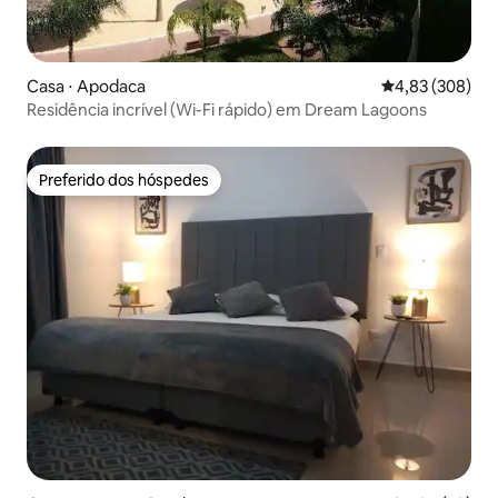
Casa ⋅ Apodaca
4,83 de uma ava
4,83 (308)
Residência incrível (Wi-Fi rápido) em Dream Lagoons
Preferido dos hóspedes
Preferido dos hóspedes