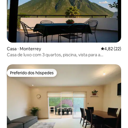
Casa ⋅ Monterrey
4,82 de uma a
4,82 (22)
Casa de luxo com 3 quartos, piscina, vista para a
montanha e churrasco
Preferido dos hóspedes
Preferido dos hóspedes