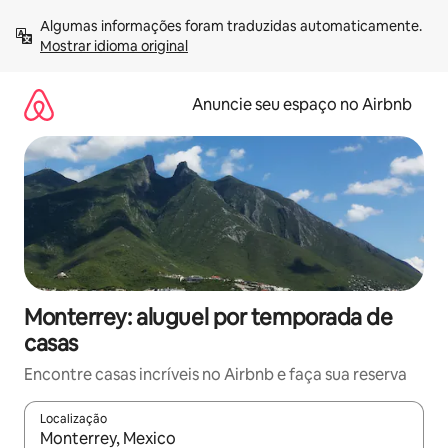
Pular
Algumas informações foram traduzidas automaticamente. 
para
Mostrar idioma original
o
conteúdo
Anuncie seu espaço no Airbnb
Monterrey: aluguel por temporada de
casas
Encontre casas incríveis no Airbnb e faça sua reserva
Localização
Quando os resultados estiverem disponíveis, explore-os usando