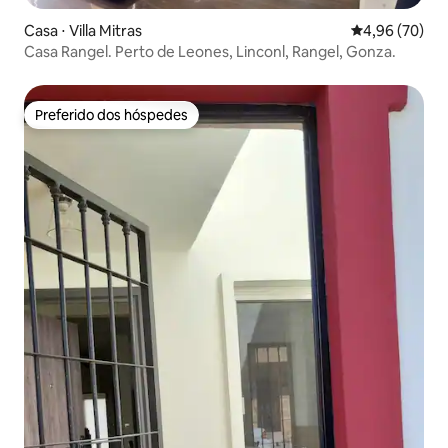
Casa ⋅ Villa Mitras
4,96 de uma a
4,96 (70)
Casa Rangel. Perto de Leones, Linconl, Rangel, Gonza.
Preferido dos hóspedes
Preferido dos hóspedes