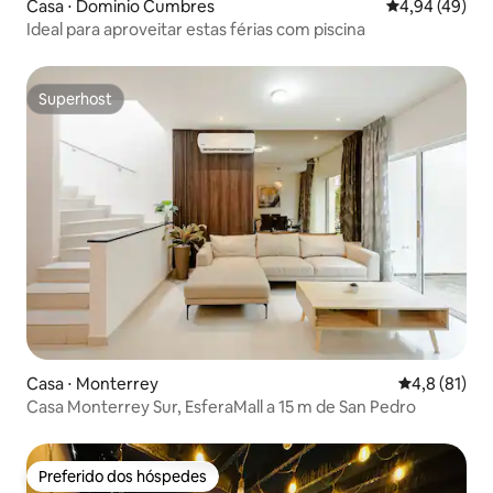
Casa ⋅ Dominio Cumbres
4,94 de uma a
4,94 (49)
Ideal para aproveitar estas férias com piscina
Superhost
Superhost
Casa ⋅ Monterrey
4,8 de uma a
4,8 (81)
Casa Monterrey Sur, EsferaMall a 15 m de San Pedro
Preferido dos hóspedes
Preferido dos hóspedes