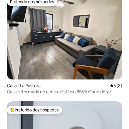
Preferido dos hóspedes
Preferido dos hóspedes
Casa ⋅ La Pastora
5 de uma 
5 (8)
Casa reformada no centro/Estádio BBVA/Fundidora/
Preferido dos hóspedes
Entre os melhores preferidos dos hóspedes