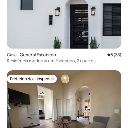
Casa ⋅ General Escobedo
5 de uma a
5 (33)
Residência moderna em Escobedo, 2 quartos
Preferido dos hóspedes
Preferido dos hóspedes