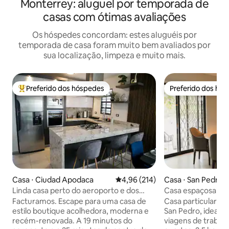
Monterrey: aluguel por temporada de
casas com ótimas avaliações
Os hóspedes concordam: estes aluguéis por
temporada de casa foram muito bem avaliados por
sua localização, limpeza e muito mais.
Preferido dos hóspedes
Preferido dos hó
Entre os melhores preferidos dos hóspedes
Preferido dos hó
Casa ⋅ Ciudad Apodaca
4,96 de uma avaliação média de 
4,96 (214)
Casa ⋅ San Pedro 
cía
Linda casa perto do aeroporto e dos
Casa espaçosa em
parques industriais
quartos + mezani
Facturamos. Escape para uma casa de
Casa particular m
pessoas
estilo boutique acolhedora, moderna e
San Pedro, ideal p
recém-renovada. A 19 minutos do
viagens de trabalh