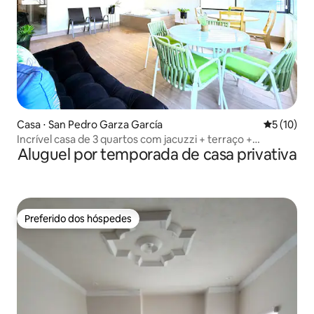
Casa ⋅ San Pedro Garza García
5 de uma a
5 (10)
Incrível casa de 3 quartos com jacuzzi + terraço +
Aluguel por temporada de casa privativa
estacionamento
Preferido dos hóspedes
Preferido dos hóspedes