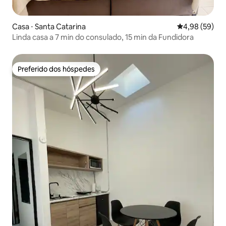
Casa ⋅ Santa Catarina
4,98 de uma a
4,98 (59)
Linda casa a 7 min do consulado, 15 min da Fundidora
Preferido dos hóspedes
Preferido dos hóspedes