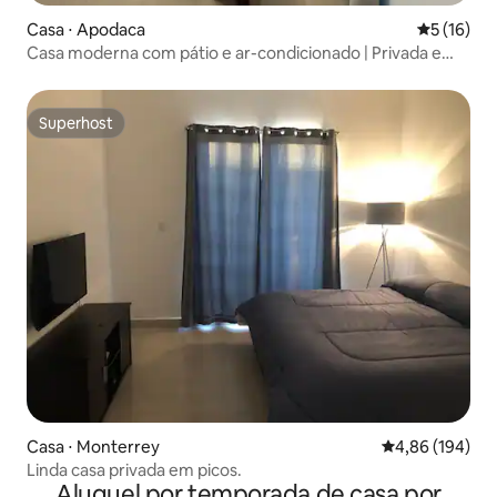
Casa ⋅ Apodaca
5 de uma a
5 (16)
Casa moderna com pátio e ar-condicionado | Privada e
segura
Superhost
Superhost
Casa ⋅ Monterrey
4,86 de uma av
4,86 (194)
Linda casa privada em picos.
Aluguel por temporada de casa por