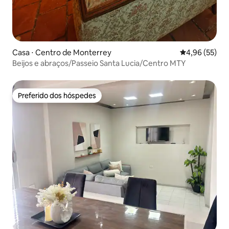
Casa ⋅ Centro de Monterrey
4,96 de uma a
4,96 (55)
Beijos e abraços/Passeio Santa Lucia/Centro MTY
Preferido dos hóspedes
Preferido dos hóspedes