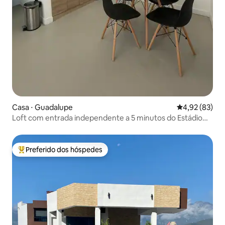
Casa ⋅ Guadalupe
4,92 de uma a
4,92 (83)
Loft com entrada independente a 5 minutos do Estádio
BBVA Rayados
Preferido dos hóspedes
Entre os melhores preferidos dos hóspedes