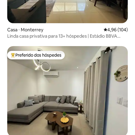
Casa ⋅ Monterrey
4,96 de uma av
4,96 (104)
Linda casa privativa para 13+ hóspedes | Estádio BBVA
FIFA26
Preferido dos hóspedes
Entre os melhores preferidos dos hóspedes