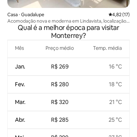
Casa ⋅ Guadalupe
4,82 de uma a
4,82 (17)
Acomodação nova e moderna em Lindavista, localização
Qual é a melhor época para visitar
estratégica
Monterrey?
Mês
Preço médio
Temp. média
Jan.
R$ 269
16 °C
Fev.
R$ 280
18 °C
Mar.
R$ 320
21 °C
Abr.
R$ 285
25 °C