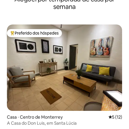
semana
Preferido dos hóspedes
Entre os melhores preferidos dos hóspedes
Casa ⋅ Centro de Monterrey
5 de uma a
5 (12)
A Casa do Don Luis, em Santa Lúcia