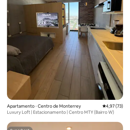
Apartamento ⋅ Centro de Monterrey
4,97 de uma a
4,97 (73)
Luxury Loft | Estacionamento | Centro MTY (Bairro W)