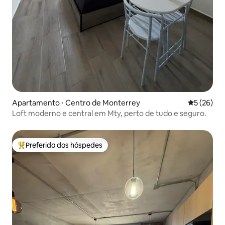
Apartamento ⋅ Centro de Monterrey
5 de uma a
5 (26)
Loft moderno e central em Mty, perto de tudo e seguro.
Preferido dos hóspedes
Entre os melhores preferidos dos hóspedes