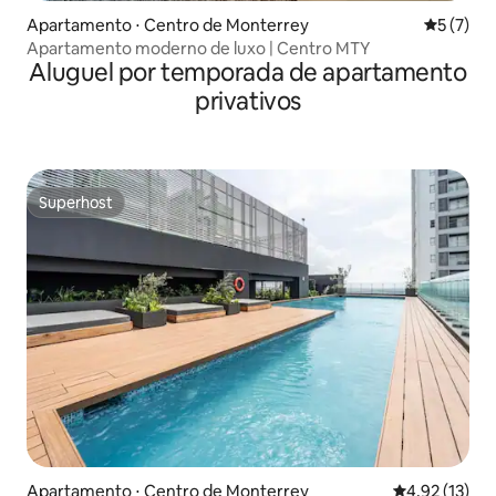
Apartamento ⋅ Centro de Monterrey
5 de uma 
5 (7)
Apartamento moderno de luxo | Centro MTY
Aluguel por temporada de apartamento
privativos
Superhost
Superhost
Apartamento ⋅ Centro de Monterrey
4,92 de uma a
4,92 (13)