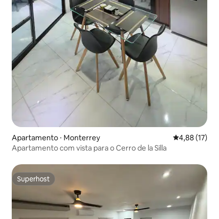
Apartamento ⋅ Monterrey
4,88 de uma a
4,88 (17)
Apartamento com vista para o Cerro de la Silla
Superhost
Superhost