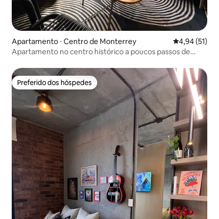
Apartamento ⋅ Centro de Monterrey
4,94 de uma a
4,94 (51)
Apartamento no centro histórico a poucos passos de
Santa Lucía
Preferido dos hóspedes
Preferido dos hóspedes