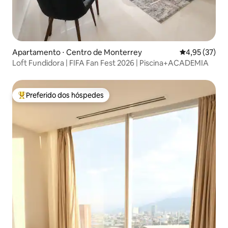
Apartamento ⋅ Centro de Monterrey
4,95 de uma a
4,95 (37)
Loft Fundidora | FIFA Fan Fest 2026 | Piscina+ACADEMIA
Preferido dos hóspedes
Entre os melhores preferidos dos hóspedes