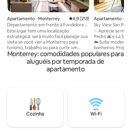
Apartamento ⋅ Monterrey
4,9 de uma avaliação média de 
4,9 (213)
Apartamento ⋅ Sa
arza García
Departamento em frente à Fundidora e
Sky View San Pedro
Arena Monterrey
e a montanha, 2 q
Este lugar tem uma localização
✨ Aprecie as melh
estratégica: será muito fácil planejar sua
Pedro 🌆 e La Sier
visita se você vier a Monterrey para
☁️ Suíte moderna de 2 quartos e 2
turismo, trabalho ou para curtir um
banheiros. Projet
Monterrey: comodidades populares para
festival! O apartamento fica em frente à
exclusividade e co
Arena Monterrey, Cintermex, Parque
propriedade ofer
aluguéis por temporada de
Fundidora e Paseo Santa Lucia (no
tranquilo e sofist
apartamento
centro de Mty). Tem vista para o Cerro
uma das áreas resi
de la Silla e está localizado em um edifício
prestigiadas da cidade. Perfe
onde você pode desfrutar de várias
executivos, famíli
comodidades, como academia,
valorizam o design
churrasqueiras ou salas de festas. O
localização estrat
apartamento é confortável, dedicado a
a poucos minutos d
pessoas que gostam de um design
shoppings, hospita
inovador.
corporativos.
Cozinha
Wi-Fi