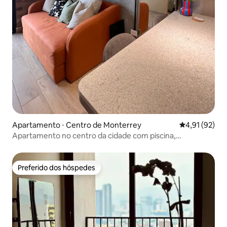
Apartamento ⋅ Centro de Monterrey
4,91 de uma a
4,91 (92)
Apartamento no centro da cidade com piscina,
coworking, academia
Preferido dos hóspedes
Preferido dos hóspedes