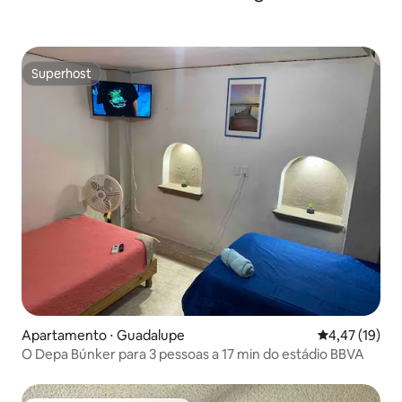
Superhost
Superhost
Apartamento ⋅ Guadalupe
4,47 de uma a
4,47 (19)
O Depa Búnker para 3 pessoas a 17 min do estádio BBVA