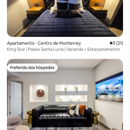
Apartamento ⋅ Centro de Monterrey
5 de uma a
5 (21)
King Size | Paseo Santa Lucia | Varanda + Estacionamento
Preferido dos hóspedes
Preferido dos hóspedes