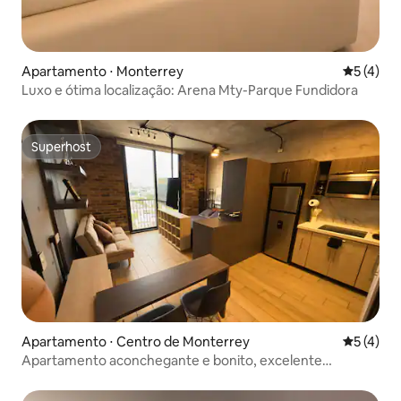
Apartamento ⋅ Monterrey
5 de uma 
5 (4)
Luxo e ótima localização: Arena Mty-Parque Fundidora
Superhost
Superhost
Apartamento ⋅ Centro de Monterrey
5 de uma 
5 (4)
Apartamento aconchegante e bonito, excelente
localização