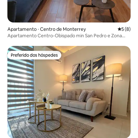
Apartamento ⋅ Centro de Monterrey
5 de uma 
5 (8)
Apartamento Centro-Obispado min San Pedro e Zona
Médica
Preferido dos hóspedes
Preferido dos hóspedes