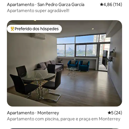
Apartamento ⋅ San Pedro Garza García
4,86 de uma av
4,86 (114)
Apartamento super agradável!!
Preferido dos hóspedes
Entre os melhores preferidos dos hóspedes
Apartamento ⋅ Monterrey
5 de uma a
5 (24)
Apartamento com piscina, parque e praça em Monterrey