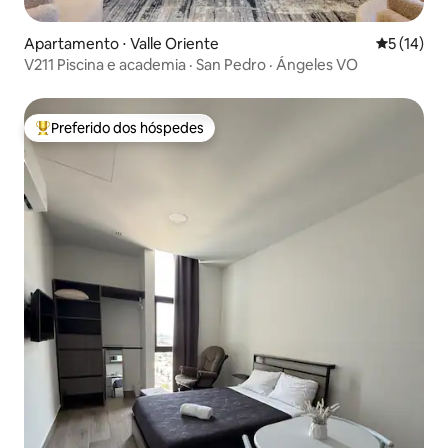
Apartamento ⋅ Valle Oriente
5 de uma a
5 (14)
V211 Piscina e academia · San Pedro · Ángeles VO
Preferido dos hóspedes
Entre os melhores preferidos dos hóspedes