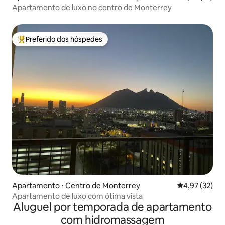
Apartamento de luxo no centro de Monterrey
Preferido dos hóspedes
Entre os melhores preferidos dos hóspedes
Apartamento ⋅ Centro de Monterrey
4,97 de uma a
4,97 (32)
Apartamento de luxo com ótima vista
Aluguel por temporada de apartamento
com hidromassagem