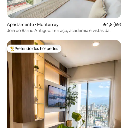
Apartamento ⋅ Monterrey
4,8 de uma a
4,8 (59)
Joia do Barrio Antiguo: terraço, academia e vistas da
cidade!
Preferido dos hóspedes
Entre os melhores preferidos dos hóspedes