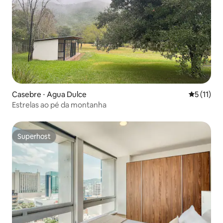
Casebre ⋅ Agua Dulce
5 de uma a
5 (11)
Estrelas ao pé da montanha
Superhost
Superhost