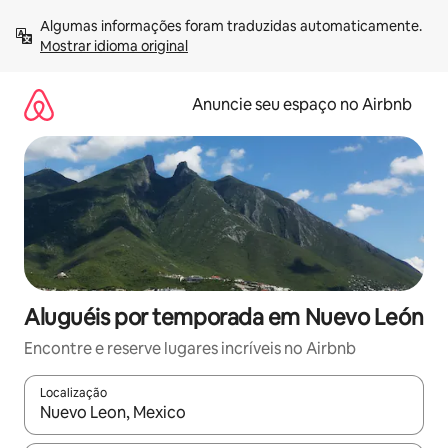
Pular
Algumas informações foram traduzidas automaticamente. 
para
Mostrar idioma original
o
conteúdo
Anuncie seu espaço no Airbnb
Aluguéis por temporada em Nuevo León
Encontre e reserve lugares incríveis no Airbnb
Localização
Quando os resultados estiverem disponíveis, explore-os usando