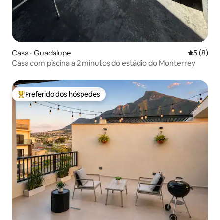
Casa ⋅ Guadalupe
5 de uma 
5 (8)
Casa com piscina a 2 minutos do estádio do Monterrey
Preferido dos hóspedes
Entre os melhores preferidos dos hóspedes