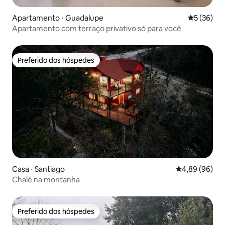
Apartamento ⋅ Guadalupe
5 de uma a
5 (36)
Apartamento com terraço privativo só para você
Preferido dos hóspedes
Preferido dos hóspedes
Casa ⋅ Santiago
4,89 de uma av
4,89 (96)
Chalé na montanha
Preferido dos hóspedes
Preferido dos hóspedes