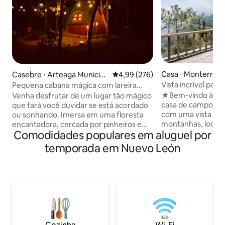
Casa ⋅ Monterrey
Casebre ⋅ Arteaga Municipa
4,99 de uma avaliação média de 
4,99 (276)
lity
Vista incrível par
Pequena cabana mágica com lareira
piscina pequena
interna
★Bem-vindo à Casa
Venha desfrutar de um lugar tão mágico
casa de campo de 
que fará você duvidar se está acordado
com uma vista esp
ou sonhando. Imersa em uma floresta
montanhas, locali
encantadora, cercada por pinheiros e
Comodidades populares em aluguel por
condomínio priva
natureza, a pequena cabana oferece um
seguro e perfeito.
ambiente romântico para duas pessoas
temporada em Nuevo León
de um tempo com 
com vistas incríveis do céu noturno e das
totalmente isolado 
estrelas. Você poderá desfrutar como
dia a dia. Está localizada em uma área
nunca antes do seu parceiro dentro de
residencial com s
um espaço de sonho com todas as
dia, 7 dias por se
comodidades necessárias, algumas
minutos de San Pe
surpresas e muitos detalhes especiais.
minutos da cidade
Não vou dizer mais nada! Venha viver
rodovia Monterrey-
uma experiência de conto de fadas! 🪄🦄