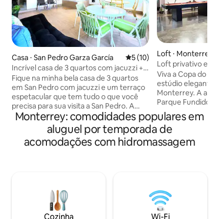
Loft ⋅ Monterrey
Casa ⋅ San Pedro Garza García
5 de uma avaliação média de
5 (10)
Loft privativo e e
Incrível casa de 3 quartos com jacuzzi +
Monterrey
Viva a Copa do M
terraço + estacionamento
Fique na minha bela casa de 3 quartos
estúdio elegante 
em San Pedro com jacuzzi e um terraço
Monterrey. A apen
espetacular que tem tudo o que você
Parque Fundidora 
precisa para sua visita a San Pedro. A
você evitará o trân
Monterrey: comodidades populares em
unidade vem com ar condicionado e
ação. O estádio t
garagem de estacionamento gratuita.
aluguel por temporada de
facilitando o aces
Durante a estadia, você também pode
jogo, volte para re
acomodações com hidromassagem
desfrutar de uma conveniente sala de
privativa, comem
estar, cozinha e pátio com
jogar uma partida
churrasqueira. Nosso Airbnb fica a uma
Totalmente priva
curta distância a pé de vários
e projetado para 
restaurantes, lojas e parques populares,
este espaço é perf
estamos a 1 minuto do centro
recarregar as energ
metropolitano, do Show Center e do
atmosfera da Cop
parque Rufino Tamayo. Lugar ideal para
Cozinha
Wi-Fi
explorar San Pedro.