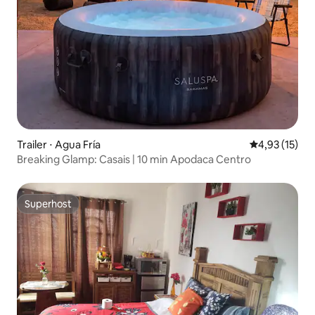
Trailer ⋅ Agua Fría
4,93 de uma a
4,93 (15)
Breaking Glamp: Casais | 10 min Apodaca Centro
Superhost
Superhost