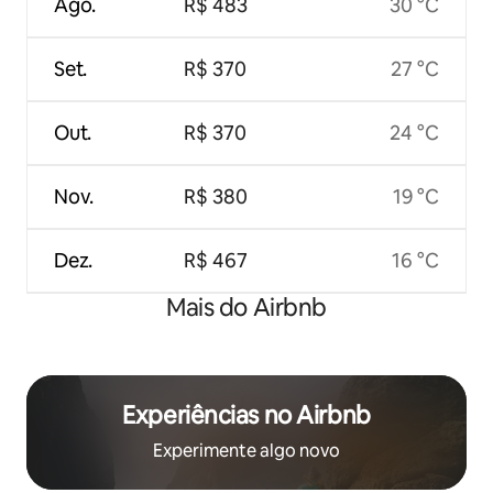
Ago.
R$ 483
30 °C
Set.
R$ 370
27 °C
Out.
R$ 370
24 °C
Nov.
R$ 380
19 °C
Dez.
R$ 467
16 °C
Mais do Airbnb
Experiências no Airbnb
Experimente algo novo