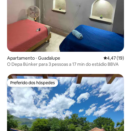
Apartamento ⋅ Guadalupe
4,47 de uma a
4,47 (19)
O Depa Búnker para 3 pessoas a 17 min do estádio BBVA
Preferido dos hóspedes
Preferido dos hóspedes