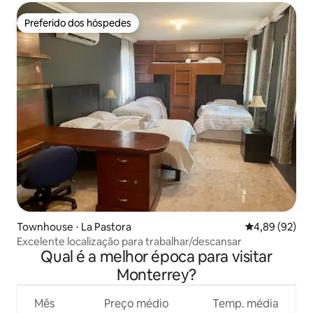
Preferido dos hóspedes
Preferido dos hóspedes
Townhouse ⋅ La Pastora
4,89 de uma a
4,89 (92)
Excelente localização para trabalhar/descansar
Qual é a melhor época para visitar
Monterrey?
Mês
Preço médio
Temp. média