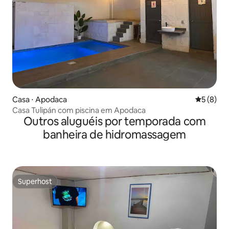
Casa ⋅ Apodaca
5 de uma 
5 (8)
Casa Tulipán com piscina em Apodaca
Outros aluguéis por temporada com
banheira de hidromassagem
Superhost
Superhost