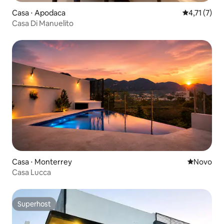
Casa ⋅ Apodaca
4,71 de uma 
4,71 (7)
Casa Di Manuelito
Casa ⋅ Monterrey
Novo lugar
Novo
Casa Lucca
Superhost
Superhost