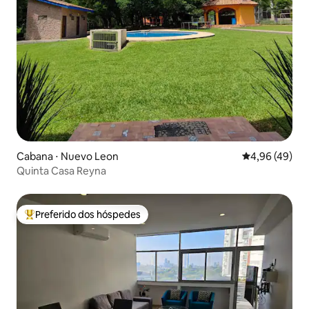
Cabana ⋅ Nuevo Leon
4,96 de uma a
4,96 (49)
Quinta Casa Reyna
Preferido dos hóspedes
Entre os melhores preferidos dos hóspedes