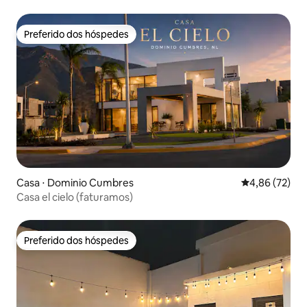
Preferido dos hóspedes
Preferido dos hóspedes
Casa ⋅ Dominio Cumbres
4,86 de uma a
4,86 (72)
Casa el cielo (faturamos)
Preferido dos hóspedes
Preferido dos hóspedes