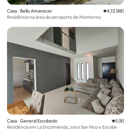
Casa ⋅ Bello Amanecer
4,72 de uma a
4,72 (88)
Residência na área do aeroporto de Monterrey
Casa ⋅ General Escobedo
5 de uma 
5 (8)
Residência em La Encomienda, zona San Nico e Escobe