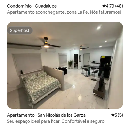
Condomínio ⋅ Guadalupe
4,79 de uma a
4,79 (48)
Apartamento aconchegante, zona La Fe. Nós faturamos!
Superhost
Superhost
Apartamento ⋅ San Nicolás de los Garza
5 de uma 
5 (5)
Seu espaço ideal para ficar, Confortável e seguro.