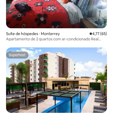
Suíte de hóspedes ⋅ Monterrey
4,77 de uma a
4,77 (65)
Apartamento de 2 quartos com ar-condicionado Real
Cumbres Mty
Superhost
Superhost