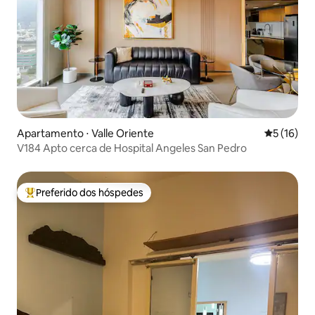
Apartamento ⋅ Valle Oriente
5 de uma a
5 (16)
V184 Apto cerca de Hospital Angeles San Pedro
Preferido dos hóspedes
Entre os melhores preferidos dos hóspedes