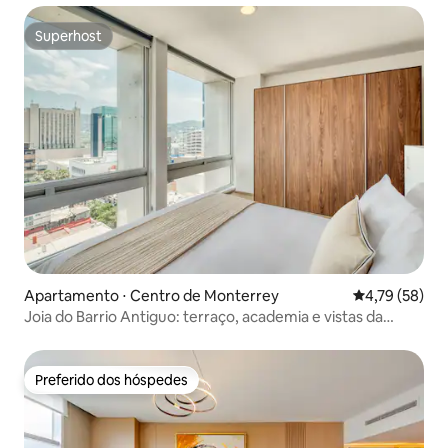
Superhost
Superhost
Apartamento ⋅ Centro de Monterrey
4,79 de uma a
4,79 (58)
Joia do Barrio Antiguo: terraço, academia e vistas da
cidade!
Preferido dos hóspedes
Preferido dos hóspedes