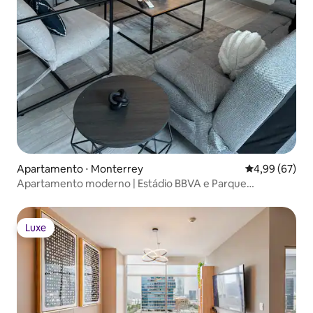
Apartamento ⋅ Monterrey
4,99 de uma a
4,99 (67)
Apartamento moderno | Estádio BBVA e Parque
Fundidora
Luxe
Luxe