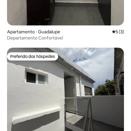
Apartamento ⋅ Guadalupe
5 de uma 
5 (3)
Departamento Confortável
Preferido dos hóspedes
Preferido dos hóspedes