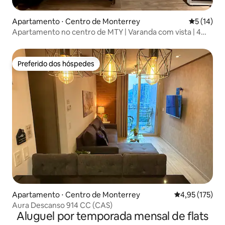
Apartamento ⋅ Centro de Monterrey
5 de uma a
5 (14)
Apartamento no centro de MTY | Varanda com vista | 4
pessoas | Fundidora
Preferido dos hóspedes
Preferido dos hóspedes
Apartamento ⋅ Centro de Monterrey
4,95 de uma av
4,95 (175)
Aura Descanso 914 CC (CAS)
Aluguel por temporada mensal de flats