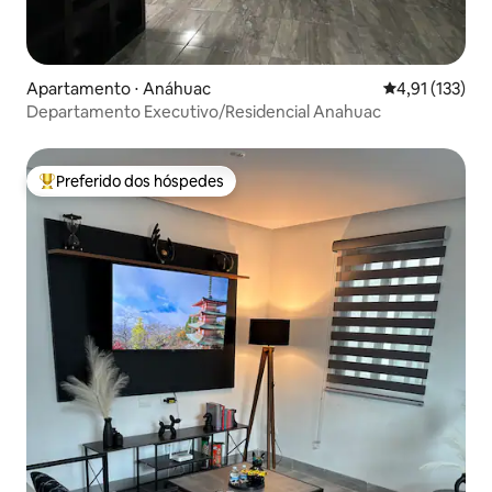
Apartamento ⋅ Anáhuac
4,91 de uma av
4,91 (133)
Departamento Executivo/Residencial Anahuac
Preferido dos hóspedes
Entre os melhores preferidos dos hóspedes