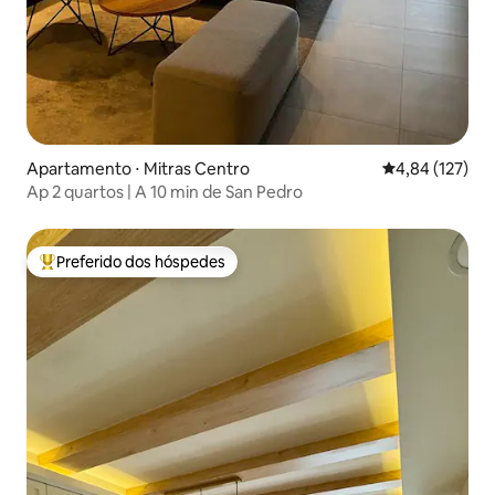
Apartamento ⋅ Mitras Centro
4,84 de uma av
4,84 (127)
Ap 2 quartos | A 10 min de San Pedro
Preferido dos hóspedes
Entre os melhores preferidos dos hóspedes