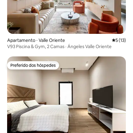
Apartamento ⋅ Valle Oriente
5 de uma a
5 (13)
V93 Piscina & Gym, 2 Camas · Ángeles Valle Oriente
Preferido dos hóspedes
Preferido dos hóspedes