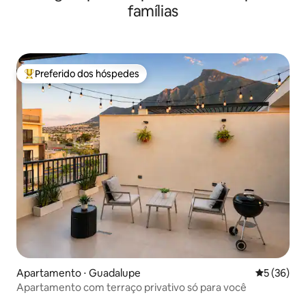
famílias
Preferido dos hóspedes
Entre os melhores preferidos dos hóspedes
Apartamento ⋅ Guadalupe
5 de uma a
5 (36)
Apartamento com terraço privativo só para você