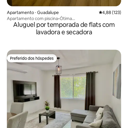
Apartamento ⋅ Guadalupe
4,88 de uma av
4,88 (123)
Apartamento com piscina•Ótima
Aluguel por temporada de flats com
localização•Aeroporto•BBVA
lavadora e secadora
Preferido dos hóspedes
Preferido dos hóspedes