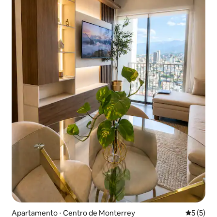
Apartamento ⋅ Centro de Monterrey
5 de uma 
5 (5)