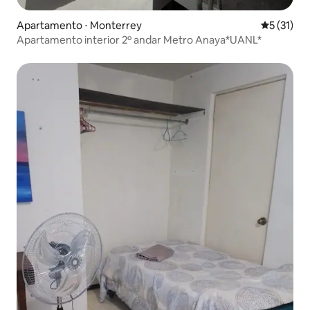
Apartamento ⋅ Monterrey
5 de uma a
5 (31)
Apartamento interior 2º andar Metro Anaya*UANL*