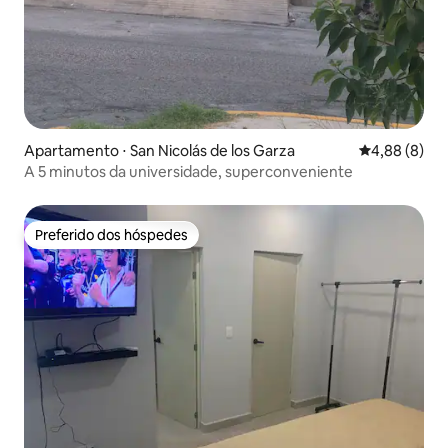
Apartamento ⋅ San Nicolás de los Garza
4,88 de uma 
4,88 (8)
A 5 minutos da universidade, superconveniente
Preferido dos hóspedes
Preferido dos hóspedes