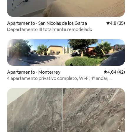
Apartamento ⋅ San Nicolás de los Garza
4,8 de uma a
4,8 (35)
Departamento III totalmente remodelado
Apartamento ⋅ Monterrey
4,64 de uma a
4,64 (42)
4 apartamento privativo completo, Wi-Fi, 1º andar,
cozinha.