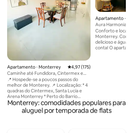
Apartamento ⋅ Ce
Monterrey
Aura Harmonia 12
Conforto e locali
Monterrey. Comece o dia com um café
delicioso e água p
conta! O apartamento fica no 12º andar,
com varanda e bela
Inclui estacionam
1 carro. Você estará a poucos minutos do
Apartamento ⋅ Monterrey
4,97 de uma avaliação média de 
4,97 (175)
CAS, Macroplaza, 
Caminhe até Fundidora, Cintermex e
Escenario GNP, ce
Arena + check-in autônomo
📍 Hospede-se a poucos passos do
restaurantes, loja
melhor de Monterey. 📌 Localização: * 4
museus que tornar
quadras do Cintermex, Santa Lucía e
confortável. Perfeito para trabalho
Arena Monterrey * Perto do Barrio
remoto: internet r
Monterrey: comodidades populares para
Antiguo * Metrô, rodoviária, Oxxo, 7-
condicionado e um
Eleven, cafés e restaurantes nas
aluguel por temporada de flats
dedicado
proximidades 🛏️ Quarto: * Cama queen *
Ar-condicionado minisplit * Smart TV *
Espaço de trabalho 🧴 Banheiro privativo:
* Shampoo * Toalhas * Secador de cabelo