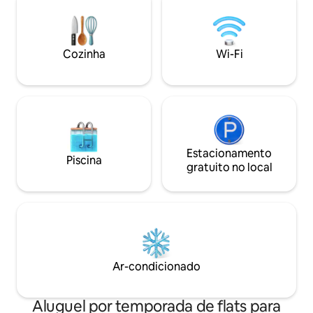
* Ferro a vapor Cozinha: * Fogão de
indução * Micro-ondas * Minigeladeira *
Café e itens essenciais Importante: *
Loft privado * Acesso compartilhado *
Cozinha
Wi-Fi
Estacionamento na rua
Estacionamento
Piscina
gratuito no local
Ar-condicionado
Aluguel por temporada de flats para