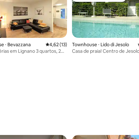
Preferido dos hóspedes
e ⋅ Bevazzana
4,62 de uma avaliação média de 5, 13 avalia
4,62 (13)
Townhouse ⋅ Lido di Jesolo
érias em Lignano 3 quartos, 2
Casa de praia! Centro de Jesolo!
s
jardim, estacionamento!
ar