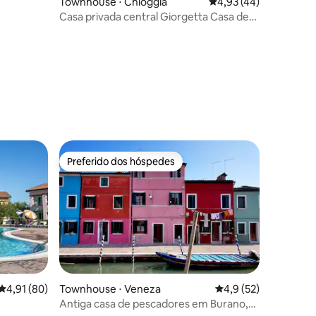
Townhouse ⋅ Chioggia
4,93 de uma avaliação
4,93 (44)
Casa privada central Giorgetta Casa de
férias
ções
Preferido dos hóspedes
Preferido dos hóspedes
4,91 de uma avaliação média de 5, 80 avaliações
4,91 (80)
Townhouse ⋅ Veneza
4,9 de uma avaliação
4,9 (52)
ções
Antiga casa de pescadores em Burano,