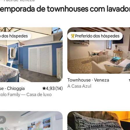
 temporada de townhouses com lavador
o dos hóspedes
Preferido dos hóspedes
o dos hóspedes
Entre os melhores preferidos d
Townhouse ⋅ Veneza
A Casa Azul
 média de 5, 8 avaliações
e ⋅ Chioggia
4,93 de uma avaliação média de 5, 14 avalia
4,93 (14)
olo Family — Casa de luxo
st
st