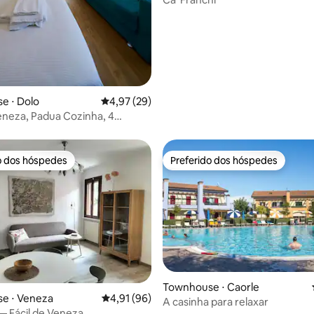
e ⋅ Dolo
4,97 de uma avaliação média de 5, 29 avalia
4,97 (29)
neza, Padua Cozinha, 4
om 4 banheiros.
o dos hóspedes
Preferido dos hóspedes
o dos hóspedes
Preferido dos hóspedes
Townhouse ⋅ Caorle
e ⋅ Veneza
4,91 de uma avaliação média de 5, 96 avalia
4,91 (96)
A casinha para relaxar
édia de 5, 463 avaliações
 — Fácil de Veneza