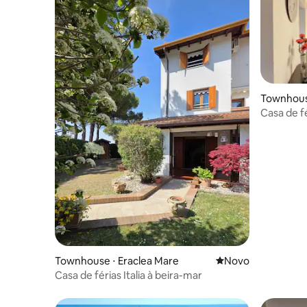
Townhous
Casa de f
banheiro
Townhouse ⋅ Eraclea Mare
Novo lugar para fic
Novo
Casa de férias Italia à beira-mar