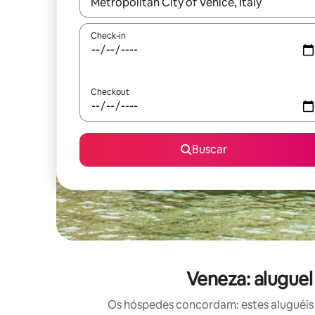
Quando os resultados estiverem disponíveis, expl
Check-in
Checkout
Buscar
Veneza: alugue
Os hóspedes concordam: estes aluguéis 