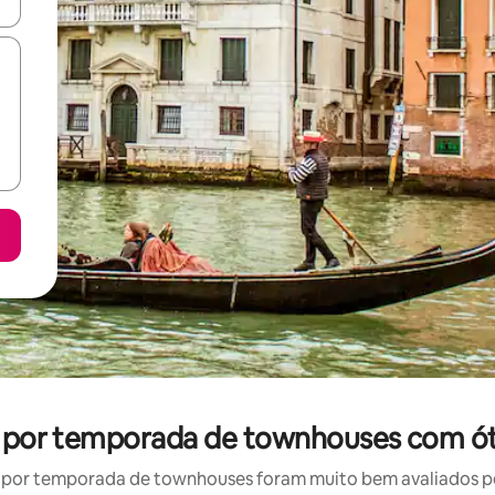
ore-os usando as seta para cima e para baixo do teclado ou tocando e
l por temporada de townhouses com ót
por temporada de townhouses foram muito bem avaliados por