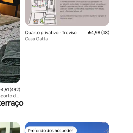
Quarto privativo ⋅ Treviso
4,98 de uma avaliação
4,98 (48)
Casa Gatta
ções
,51 de uma avaliação média de 5, 492 avaliações
4,51 (492)
oporto de
terraço
ros
Preferido dos hóspedes