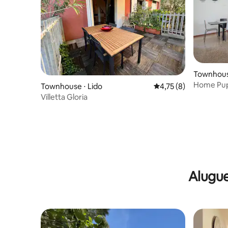
Townhous
Home Pup
Townhouse ⋅ Lido
4,75 de uma avaliação
4,75 (8)
Venezia 
Villetta Gloria
Alugue