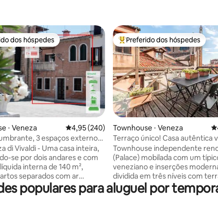
rido dos hóspedes
Preferido dos hóspedes
 melhores preferidos dos hóspedes
Entre os melhores preferidos d
e ⋅ Veneza
4,95 de uma avaliação média de 5, 240 avalia
4,95 (240)
Townhouse ⋅ Veneza
4
édia de 5, 155 avaliações
umbrante, 3 espaços externos,
Terraço único! Casa autêntica 
de 3 quartos
a di Vivaldi - Uma casa inteira,
Townhouse independente ren
o-se por dois andares e com
(Palace) mobilada com um típic
líquida interna de 140 m²,
veneziano e inserções modern
artos separados com ar
dividida em três níveis com ter
es populares para aluguel por tempo
ado. Localização muito central
panorâmico no último andar co
a praça de São Marcos, 10 min.
para a Igreja de Santo Stefano e
 7 min. da bienal) - e ainda assim
3 quartos duplos, sala de estar,
nquilo com vista para um típico
banheiros e incrível terraço no 