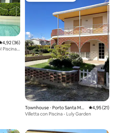
Preferido dos hóspedes
ções
4,92 de uma avaliação média de 5, 36 avaliações
4,92 (36)
 Piscina,
Townhouse ⋅ Porto Santa Mar
4,95 de uma avaliação
4,95 (21)
gherita
Villetta con Piscina - Luly Garden