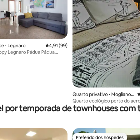
e ⋅ Legnaro
4,91 de uma avaliação média de 5, 99 avalia
4,91 (99)
py Legnaro Pádua Pádua
 média de 5, 8 avaliações
Veneza
Quarto privativo ⋅ Mogliano V
4
eneto
Quarto ecológico perto do aer
l por temporada de townhouses com 
Veneza - carregamento de car
Preferido dos hóspedes