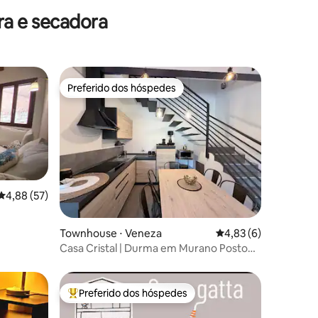
Veneza
a e secadora
Preferido dos hóspedes
os hóspedes
Preferido dos hóspedes
4,88 de uma avaliação média de 5, 57 avaliações
4,88 (57)
ções
Townhouse ⋅ Veneza
4,83 de uma avaliaçã
4,83 (6)
Casa Cristal | Durma em Murano Posto
de turismo
Preferido dos hóspedes
Entre os melhores preferidos dos hóspedes