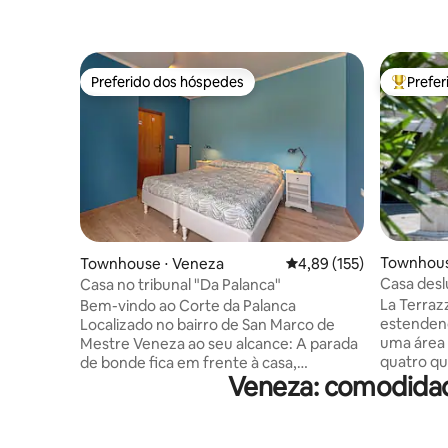
Preferido dos hóspedes
Prefe
Preferido dos hóspedes
Entre os
Townhous
Townhouse ⋅ Veneza
4,89 de uma avaliação m
4,89 (155)
Casa desl
Casa no tribunal "Da Palanca"
4 quartos
La Terrazz
Bem-vindo ao Corte da Palanca
estendend
Localizado no bairro de San Marco de
uma área 
Mestre Veneza ao seu alcance: A parada
quatro qu
de bonde fica em frente à casa,
Veneza: comodidad
condicion
permitindo que você chegue ao centro
(5 min. d
histórico em apenas 15 minutos.
de rialto,
Conveniência de transporte Fácil de
muito tra
alcançar: Localizado a apenas 15 minutos