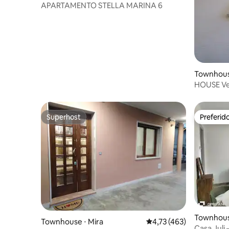
APARTAMENTO STELLA MARINA 6
Townhous
HOUSE Ve
quartos c
Superhost
Preferid
Superhost
Preferid
Townhous
Townhouse ⋅ Mira
4,73 de uma avaliação m
4,73 (463)
Casa Juli