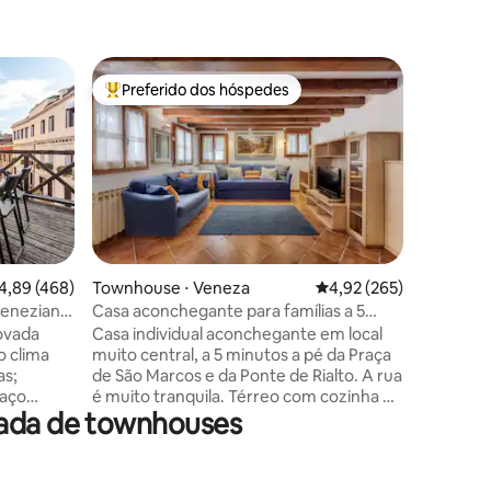
Townhous
Preferido dos hóspedes
Preferi
os hóspedes
Entre os melhores preferidos dos hóspedes
Preferi
TravelMa
027042-
No momen
um docum
foto ou p
e também
soggiorno
turístico
noite. Ex
serão co
ções
,89 de uma avaliação média de 5, 468 avaliações
4,89 (468)
Townhouse ⋅ Veneza
4,92 de uma avaliação 
4,92 (265)
de 10 ano
veneziana
Casa aconchegante para famílias a 5
taxa é de
minutos a pé de São Marcos
ovada
Casa individual aconchegante em local
consecut
o clima
muito central, a 5 minutos a pé da Praça
um recibo
as;
de São Marcos e da Ponte de Rialto. A rua
pela pref
raço
é muito tranquila. Térreo com cozinha e
alguma d
rada de townhouses
m vista
sala de estar; quarto duplo espaçoso
 a praça:
com possibilidade de uma cama de
 cozinha, 2
solteiro adicional no 1º andar; banheiro
último
grande com chuveiro walk-in, quarto de