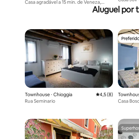
Casa agradável a 15 min. de Veneza,
Aluguel por
check-in gratuito
Preferid
Preferid
Townhouse ⋅ Chioggia
4,5 de uma avaliação
4,5 (8)
Townhous
Rua Seminario
Casa Bosc
Superho
Superho