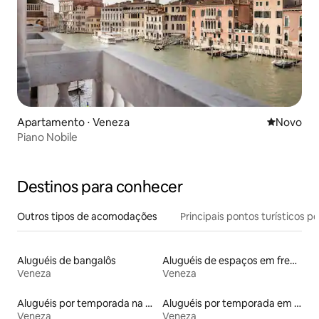
Apartamento ⋅ Veneza
Novo lugar
Novo
Piano Nobile
Destinos para conhecer
Outros tipos de acomodações
Principais pontos turísticos po
Aluguéis de bangalôs
Aluguéis de espaços em frente à praia
Veneza
Veneza
Aluguéis por temporada na orla
Aluguéis por temporada em albergue
Veneza
Veneza