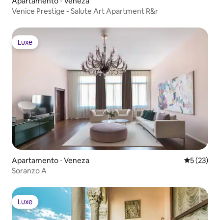
Apartamento ⋅ Veneza
Venice Prestige - Salute Art Apartment R&r
Luxe
Luxe
Apartamento ⋅ Veneza
5 de uma a
5 (23)
Soranzo A
Luxe
Luxe