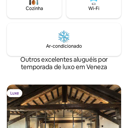
tax (euro 4 per adult per night)
hosts 12 guests wi
Cozinha
Wi-Fi
charming en suit
Ar-condicionado
Outros excelentes aluguéis por
temporada de luxo em Veneza
Luxe
Luxe