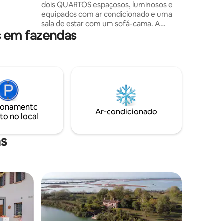
dois QUARTOS espaçosos, luminosos e
 a apenas
equipados com ar condicionado e uma
 Polo,
sala de estar com um sofá-cama. A
o para
 em fazendas
COZINHA com micro-ondas, máquina de
olinas do
lavar louças, geladeira, placa de indução,
chaleira, MOCHA para café e pratos está
completamente disponível. Banheiro
privativo espaçoso e com janelas, com
pia, chuveiro e bidê. Grande JARDIM
com vinha. Estacionamento privativo e
estacionamento gratuito nas
ionamento
imediações. TOURIST LOC. CIN:
Ar-condicionado
to no local
IT027038C27I6MX7ZO
as