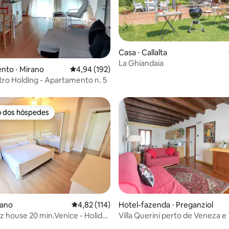
Casa ⋅ Callalta
média de 5, 10 avaliações
La Ghiandaia
nto ⋅ Mirano
4,94 de uma avaliação média de 5, 192 avalia
4,94 (192)
stro Holding - Apartamento n. 5
o dos hóspedes
o dos hóspedes
rano
4,82 de uma avaliação média de 5, 114 avalia
4,82 (114)
Hotel-fazenda ⋅ Preganziol
 house 20 min.Venice - Holiday
Villa Querini perto de Veneza e 
 média de 5, 8 avaliações
apart.B