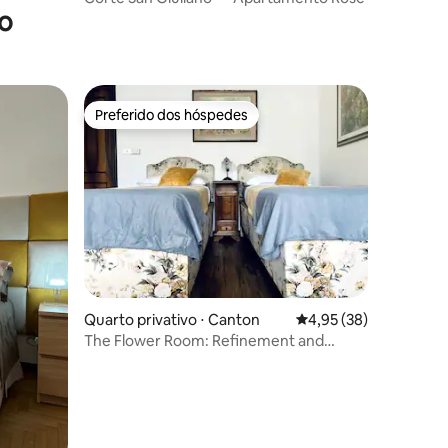
o
Preferido dos hóspedes
Preferido dos hóspedes
ções
Quarto privativo ⋅ Canton
4,95 de uma avaliação
4,95 (38)
The Flower Room: Refinement and
Simplicity