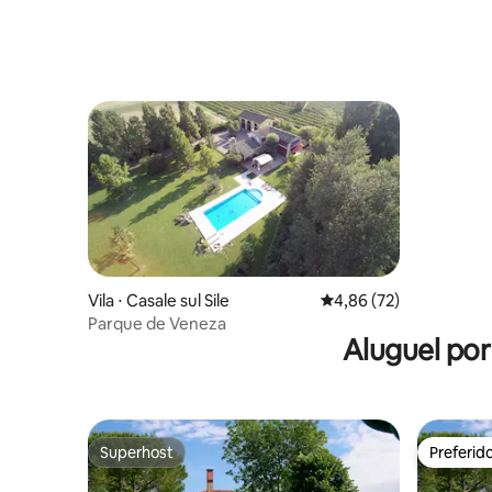
Vila ⋅ Casale sul Sile
4,86 de uma avaliação 
4,86 (72)
Parque de Veneza
Aluguel po
Superhost
Preferid
Superhost
Preferid