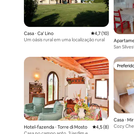
Casa ⋅ Ca' Lino
4,7 de uma avaliação 
4,7 (10)
Um oásis rural em uma localização rural
Apartame
San Silve
Preferid
Preferid
Casa ⋅ Mi
Cozy Chez
Hotel-fazenda ⋅ Torre di Mosto
4,5 de uma avaliação
4,5 (8)
Home
Casa no campo apto. 3 jardim e