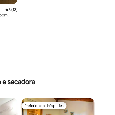
5 de uma avaliação média de 5, 13 avaliações
5 (13)
 e secadora
Preferido dos hóspedes
Preferido dos hóspedes