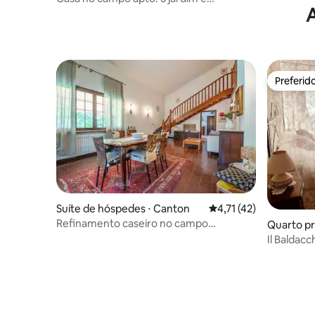
estacionamento
Preferid
Preferid
Suíte de hóspedes ⋅ Canton
4,71 de uma avaliação
4,71 (42)
Refinamento caseiro no campo
Quarto pr
veneziano
Il Baldac