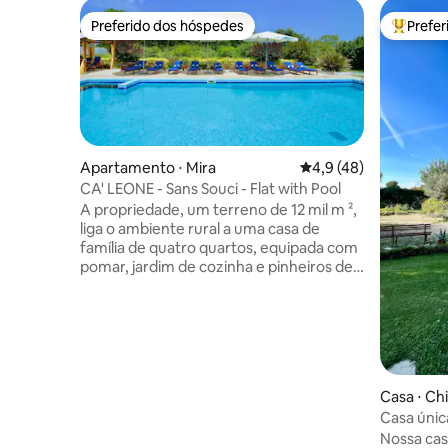
Preferido dos hóspedes
Prefe
Preferido dos hóspedes
Entre os
Apartamento ⋅ Mira
4,9 de uma avaliação 
4,9 (48)
CA' LEONE - Sans Souci - Flat with Pool
A propriedade, um terreno de 12 mil m ²,
liga o ambiente rural a uma casa de
família de quatro quartos, equipada com
pomar, jardim de cozinha e pinheiros de
madeira. A casa de família tem um corpo
de dois andares vinculado, onde são
colocados dois apartamentos
aconchegantes de 50 m ², onde cada
mobiliário inclui confortos modernos,
como ar condicionado e Wi-Fi e TV via
Casa ⋅ Ch
satélite. Na frente da casa há um lago
Casa únic
encantador semi- sombreado, onde são
colocados lírios d 'água e outras plantas
Nossa casa