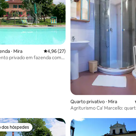
média de 5, 37 avaliações
enda ⋅ Mira
4,96 de uma avaliação média de 5, 27 avalia
4,96 (27)
nto privado em fazenda com
Quarto privativo ⋅ Mira
Agriturismo Ca' Marcello: quart
o dos hóspedes
o dos hóspedes