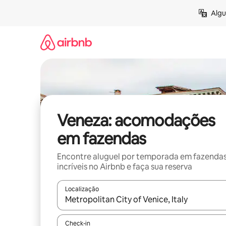
Pular
Algu
para
o
conteúdo
Veneza: acomodações
em fazendas
Encontre aluguel por temporada em fazenda
incríveis no Airbnb e faça sua reserva
Localização
Quando os resultados estiverem disponíveis, expl
Check-in