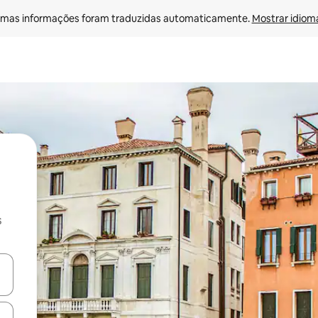
mas informações foram traduzidas automaticamente. 
Mostrar idioma
s
ore-os usando as seta para cima e para baixo do teclado ou tocando e