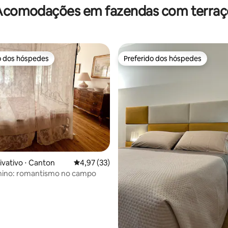
Acomodações em fazendas com terraç
o dos hóspedes
Preferido dos hóspedes
o dos hóspedes
Preferido dos hóspedes
 média de 5, 42 avaliações
ivativo ⋅ Canton
4,97 de uma avaliação média de 5, 33 avalia
4,97 (33)
chino: romantismo no campo