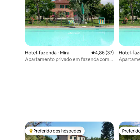
Hotel-fazenda ⋅ Mira
4,86 de uma avaliação 
4,86 (37)
Hotel-faz
Apartamento privado em fazenda com
Apartame
piscina
piscina
Preferido dos hóspedes
Preferid
Entre os melhores preferidos dos hóspedes
Preferid