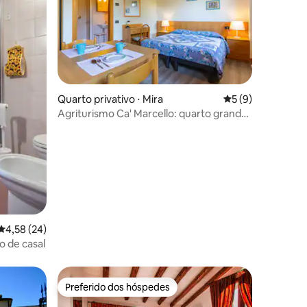
Quarto privativo ⋅ Mira
5 de uma avaliaçã
5 (9)
Agriturismo Ca' Marcello: quarto grande
ções
para dois
4,58 de uma avaliação média de 5, 24 avaliações
4,58 (24)
o de casal
Preferido dos hóspedes
Preferido dos hóspedes