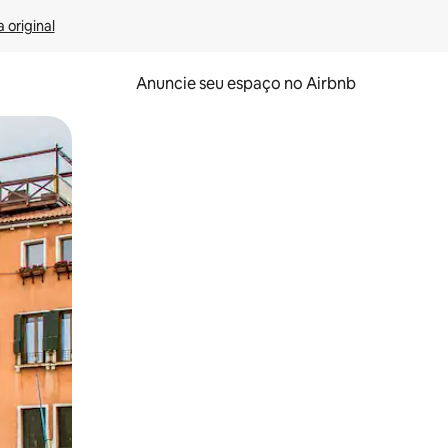
 original
Anuncie seu espaço no Airbnb
 deslizando o dedo na tela.