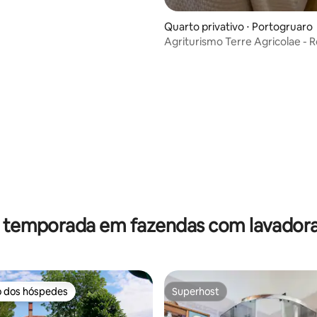
Quarto privativo ⋅ Portogruaro
Agriturismo Terre Agricolae - Room
Mimosa
média de 5, 72 avaliações
r temporada em fazendas com lavadora
o dos hóspedes
Superhost
o dos hóspedes
Superhost