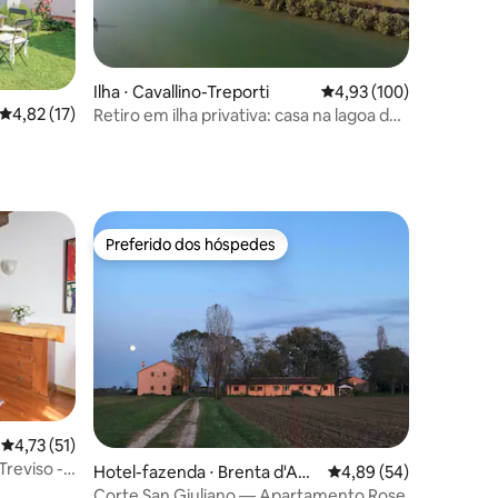
Ilha ⋅ Cavallino-Treporti
4,93 de uma avaliação 
4,93 (100)
4,82 de uma avaliação média de 5, 17 avaliações
4,82 (17)
Retiro em ilha privativa: casa na lagoa do
século XVII
ções
Preferido dos hóspedes
Preferido dos hóspedes
ções
4,73 de uma avaliação média de 5, 51 avaliações
4,73 (51)
Treviso -
Hotel-fazenda ⋅ Brenta d'Abb
4,89 de uma avaliação
4,89 (54)
à
Corte San Giuliano — Apartamento Rose