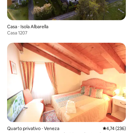
Casa ⋅ Isola Albarella
Casa 1207
Quarto privativo ⋅ Veneza
4,74 de uma av
4,74 (236)