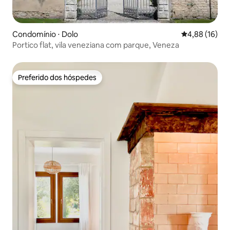
Condomínio ⋅ Dolo
4,88 de uma a
4,88 (16)
Portico flat, vila veneziana com parque, Veneza
Preferido dos hóspedes
Preferido dos hóspedes