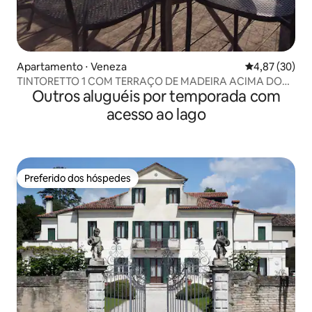
Apartamento ⋅ Veneza
4,87 de uma a
4,87 (30)
TINTORETTO 1 COM TERRAÇO DE MADEIRA ACIMA DO
Outros aluguéis por temporada com
TELHADO
acesso ao lago
Preferido dos hóspedes
Preferido dos hóspedes