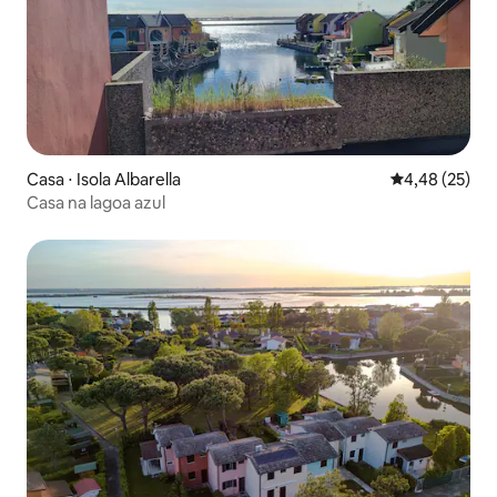
Casa ⋅ Isola Albarella
4,48 de uma a
4,48 (25)
Casa na lagoa azul