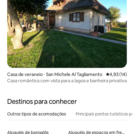
Casa de veraneio ⋅ San Michele Al Tagliamento
4,93 de uma a
4,93 (14)
Casa romântica com vista para a lagoa e banheira privativa
Destinos para conhecer
Outros tipos de acomodações
Principais pontos turísticos po
Aluguéis de bangalôs
Aluguéis de espaços em frente à praia