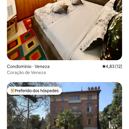
Condomínio ⋅ Veneza
4,83 de uma a
4,83 (12)
Coração de Veneza
Preferido dos hóspedes
Entre os melhores preferidos dos hóspedes