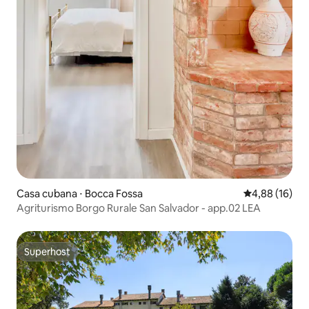
Casa cubana ⋅ Bocca Fossa
4,88 de uma a
4,88 (16)
Agriturismo Borgo Rurale San Salvador - app.02 LEA
Superhost
Superhost