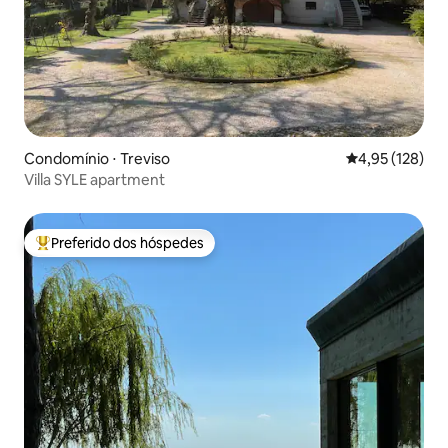
Condomínio ⋅ Treviso
4,95 de uma av
4,95 (128)
Villa SYLE apartment
Preferido dos hóspedes
Entre os melhores preferidos dos hóspedes