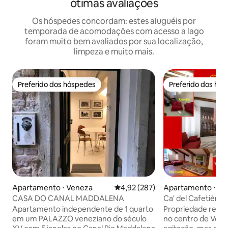
ótimas avaliações
Os hóspedes concordam: estes aluguéis por
temporada de acomodações com acesso a lago
foram muito bem avaliados por sua localização,
limpeza e muito mais.
Preferido dos hóspedes
Preferido dos hó
Preferido dos hóspedes
Preferido dos hó
Apartamento ⋅ Veneza
4,92 de uma avaliação média de 
4,92 (287)
Apartamento ⋅ Ve
CASA DO CANAL MADDALENA
Ca' del Cafetièr: 
reuniões familiare
Apartamento independente de 1 quarto
Propriedade rece
em um PALAZZO veneziano do século
no centro de Venez