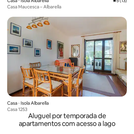
Casa ⋅ Isola Albarella
5 de uma a
5 (13)
Casa Maucesca – Albarella
Casa ⋅ Isola Albarella
Casa 1253
Aluguel por temporada de
apartamentos com acesso a lago