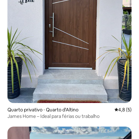
Quarto privativo ⋅ Quarto d'Altino
4,8 de uma 
4,8 (5)
James Home – Ideal para férias ou trabalho