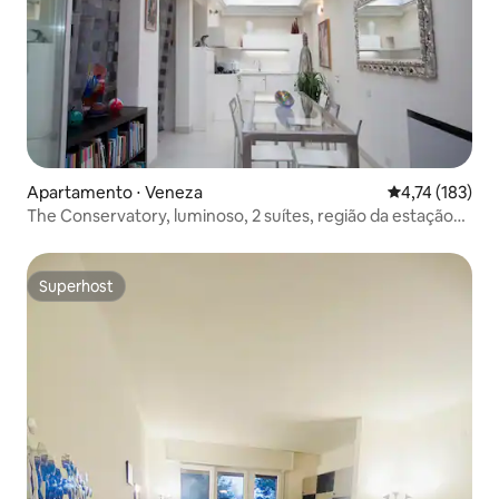
Apartamento ⋅ Veneza
4,74 de uma av
4,74 (183)
The Conservatory, luminoso, 2 suítes, região da estação
de trem
Superhost
Superhost