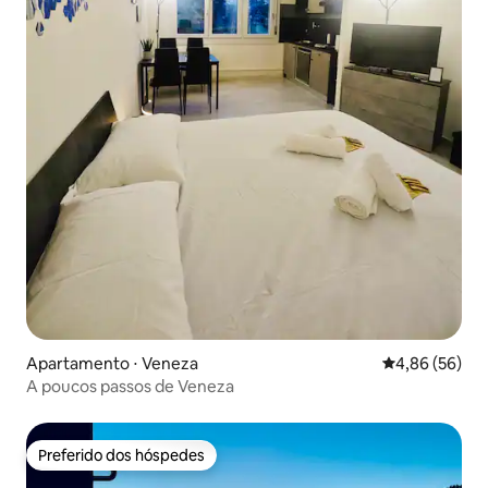
Apartamento ⋅ Veneza
4,86 de uma a
4,86 (56)
A poucos passos de Veneza
Preferido dos hóspedes
Preferido dos hóspedes