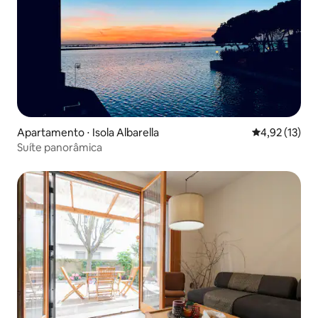
Apartamento ⋅ Isola Albarella
4,92 de uma a
4,92 (13)
Suíte panorâmica