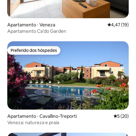
Apartamento ⋅ Veneza
4,47 de uma a
4,47 (19)
Apartamento Ca'do Garden
Preferido dos hóspedes
Preferido dos hóspedes
Apartamento ⋅ Cavallino-Treporti
5 de uma a
5 (20)
Veneza: natureza e praia