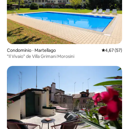
Condomínio ⋅ Martellago
4,67 de uma a
4,67 (57)
"Il Vivaio" de Villa Grimani Morosini