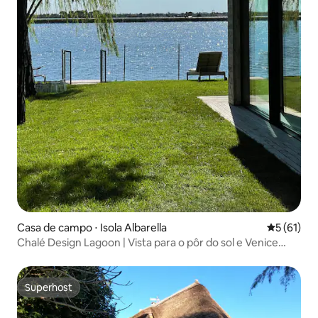
Casa de campo ⋅ Isola Albarella
5 de uma a
5 (61)
Chalé Design Lagoon | Vista para o pôr do sol e Venice
Gulf
Superhost
Superhost