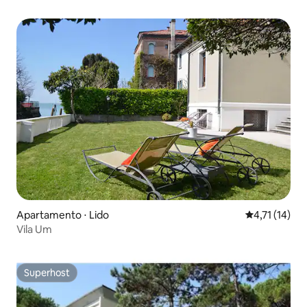
Apartamento ⋅ Lido
4,71 de uma a
4,71 (14)
Vila Um
Superhost
Superhost