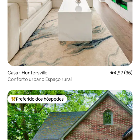
Casa ⋅ Huntersville
4,97 de uma a
4,97 (36)
Conforto urbano Espaço rural
Preferido dos hóspedes
Entre os melhores preferidos dos hóspedes