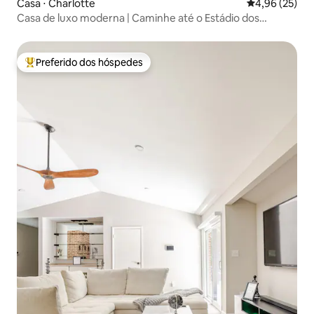
Casa ⋅ Charlotte
4,96 de uma a
4,96 (25)
Casa de luxo moderna | Caminhe até o Estádio dos
Panthers
Preferido dos hóspedes
Entre os melhores preferidos dos hóspedes