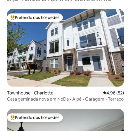
gratuito.
Preferido dos hóspedes
Entre os melhores preferidos dos hóspedes
Townhouse ⋅ Charlotte
4,96 de uma a
4,96 (52)
Casa geminada nova em NoDa • A pé • Garagem • Terraço
Preferido dos hóspedes
Entre os melhores preferidos dos hóspedes