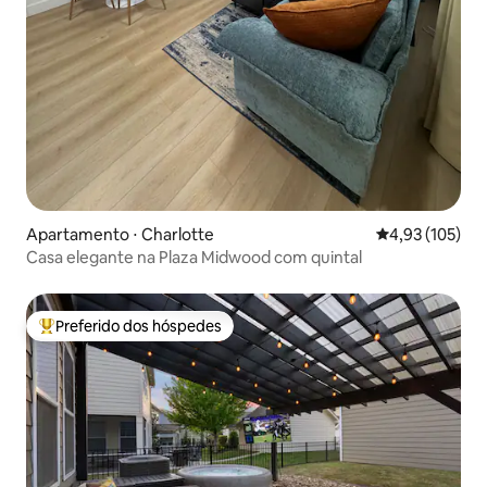
Apartamento ⋅ Charlotte
4,93 de uma av
4,93 (105)
Casa elegante na Plaza Midwood com quintal
Preferido dos hóspedes
Entre os melhores preferidos dos hóspedes