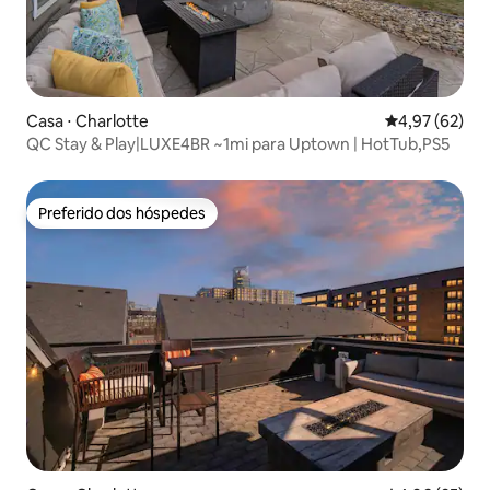
Casa ⋅ Charlotte
4,97 de uma a
4,97 (62)
QC Stay & Play|LUXE4BR ~1mi para Uptown | HotTub,PS5
Preferido dos hóspedes
Preferido dos hóspedes