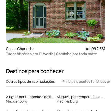
Casa ⋅ Charlotte
4,99 de uma av
4,99 (158)
Tudor histórico em Dilworth | Caminhe por toda parte
Destinos para conhecer
Outros tipos de acomodações
Principais pontos turísticos po
Aluguel por temporada de flats
Aluguéis por temporada na orla
Mecklenburg
Mecklenburg