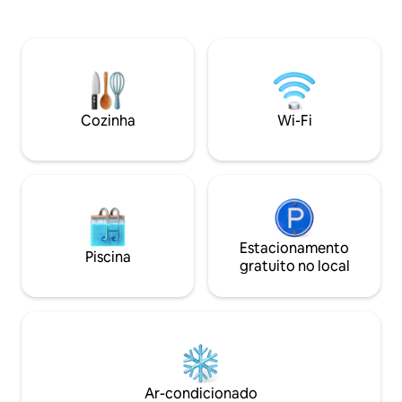
estacionamento GRATUITO, mas
da banheira de h
estacionamento adicional na rua está
balance-se na red
disponível. 8 minutos de carro até o
da encantadora lar
centro de Charlotte 9 minutos de carro
conversas sincera
do Estádio BOA 18 minutos para o
detalhes cuidado
Aeroporto Charlotte Douglas 23
esta casa na árvor
minutos de carro até Carowinds 3
para criar memórias. ✔ Jacuzzi ✔ L
Cozinha
Wi-Fi
minutos a pé até a parada de ônibus
externa ✔ Rede Sa
mais próxima Muitos Uber/Lyfts na
região!
Estacionamento
Piscina
gratuito no local
Ar-condicionado