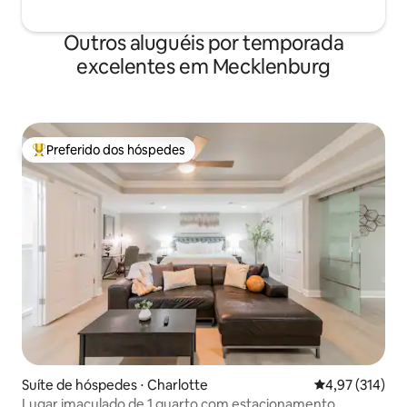
Outros aluguéis por temporada
excelentes em Mecklenburg
Preferido dos hóspedes
Entre os melhores preferidos dos hóspedes
Suíte de hóspedes ⋅ Charlotte
4,97 de uma av
4,97 (314)
Lugar imaculado de 1 quarto com estacionamento