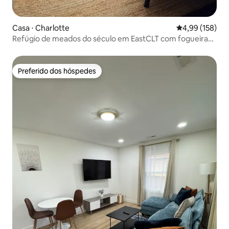
Casa ⋅ Charlotte
4,99 de uma av
4,99 (158)
Refúgio de meados do século em EastCLT com fogueira
externa – The Roanoke
Preferido dos hóspedes
Preferido dos hóspedes