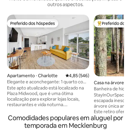
outros aspectos.
Preferido dos hóspedes
Preferido dos 
Preferido dos hóspedes
Entre os melhore
Apartamento ⋅ Charlotte
4,85 de uma avaliação média de 
4,85 (546)
Elegante e aconchegante: 1 quarto com
Casa na árvore ⋅ H
cama king na praça
Este apto atualizado está localizado na
Banheira de hidro
Plaza Midwood, que é uma ótima
casa na árvore de 
StayInOurSpace a
localização para explorar lojas locais,
escapada inesquec
restaurantes e vida noturna.
árvore única aninh
Oferecemos as comodidades básicas
Este retiro ofere
para cada reserva, para que você possa
Comodidades populares em aluguel por
acolhedor com de
se sentir em casa quando chegar. Nós
um deck relaxante
temporada em Mecklenburg
fornecemos um passe de
natureza. Desfrute