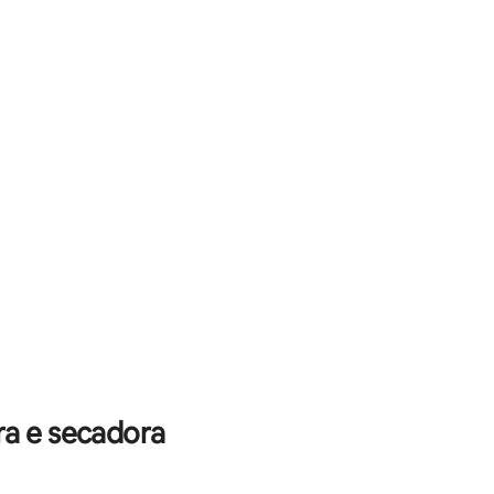
cionado
toda a ilha
ções
ções
ra e secadora