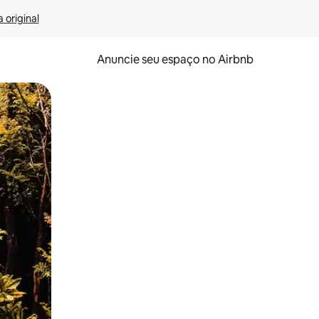
 original
Anuncie seu espaço no Airbnb
 deslizando o dedo na tela.