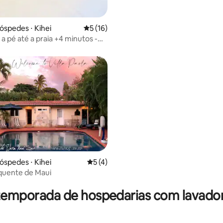
Localização ideal com ar condi
óspedes ⋅ Kihei
5 de uma avaliação média de 5, 16 avalia
5 (16)
média de 5, 20 avaliações
a pé até a praia +4 minutos -
ebidas/lojas
óspedes ⋅ Kihei
5 de uma avaliação média de 5, 4 avalia
5 (4)
 quente de Maui
média de 5, 22 avaliações
temporada de hospedarias com lavado