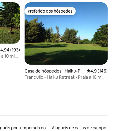
Preferido dos hóspedes
os hóspedes
Preferido dos hóspedes
,94 de uma avaliação média de 5, 193 avaliações
4,94 (193)
a a 10 min
ções
Casa de hóspedes ⋅ Haiku-Pa
4,9 de uma avaliação 
4,9 (146)
uwela
Tranquilo • Haiku Retreat • Praia a 10 min
e Paia a 15 min
Aluguéis por temporada com café da manhã
Aluguéis de casas de campo