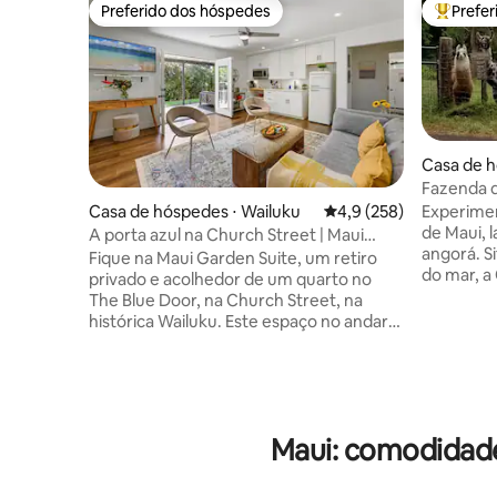
Preferido dos hóspedes
Prefe
Preferido dos hóspedes
Entre os
Casa de h
Fazenda d
interior
Casa de hóspedes ⋅ Wailuku
4,9 de uma avaliação m
4,9 (258)
Experimen
de Maui, l
A porta azul na Church Street | Maui
angorá. S
Garden Suite
Fique na Maui Garden Suite, um retiro
do mar, a
privado e acolhedor de um quarto no
dias de cl
The Blue Door, na Church Street, na
agradávei
histórica Wailuku. Este espaço no andar
são perfe
de baixo dispõe de uma cama king size
produtore
Helix, sofá-cama queen size para
fora do s
flexibilidade para dormir, área de estar de
alpacas e
três cômodos, cozinha compacta, ar-
silencio
condicionado, Wi-Fi rápido, Smart TV,
Maui: comodidade
muito ent
estacionamento e um pátio privativo nos
Nosso gr
fundos com área de jantar ao ar livre,
ser visto
área de estar e churrasqueira elétrica.