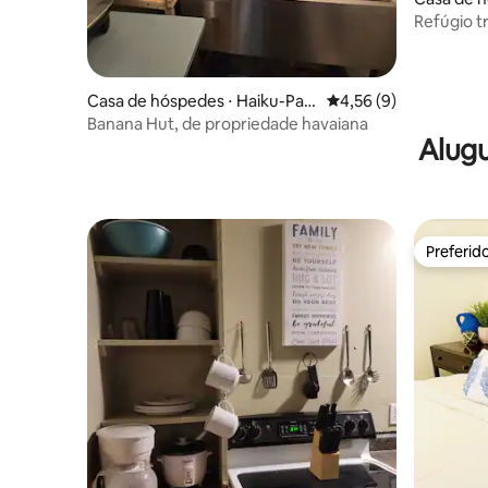
o
Refúgio t
suas jorn
Casa de hóspedes ⋅ Haiku-Pau
4,56 de uma avaliação
4,56 (9)
wela
Banana Hut, de propriedade havaiana
Alugu
Preferid
Preferid