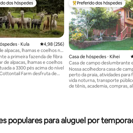
rido dos hóspedes
Preferido dos hóspedes
 melhores preferidos dos hóspedes
Entre os melhores preferidos d
óspedes ⋅ Kula
4,98 de uma avaliação média de 5, 256 avalia
4,98 (256)
e alpacas, lhamas e coelhos no
édia de 5, 258 avaliações
Casa de hóspedes ⋅ Kihei
4
te a primeira fazenda de fibra
ar de alpacas, lhamas e coelhos
Casa de campo deslumbrante 
ituada a 3300 pés acima do nível
remodelada com vista
Nossa acolhedora casa de camp
 Cottontail Farm desfruta de
perto da praia, atividades para f
ima perfeito e noites frescas e
vida noturna, transporte público, qua
s. As temperaturas mais frias
de tênis, academia, compras, a
itas para os nossos animais
bicicletas e muito mais bem no
s de lã que pastam do lado de
Kihei. Os anfitriões moram na
eu chalé no quintal. Nossas
propriedade e são extremame
 lhamas são observadores
acolhedores e prestativos. Des
sos, mas também proporcionam
vista parcial do oceano e das vi
s populares para aluguel por tempora
retenimento por conta própria.
espetaculares da manhã de Hal
upo de coelhos Angora pode
pátio/lanai privativo ao ar livre é
 pela janela pulando em torno de
para vistas privativas do pôr do 