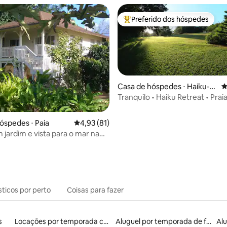
Preferido dos hóspedes
Entre os melhores preferidos d
Casa de hóspedes ⋅ Haiku-P
4
auwela
Tranquilo • Haiku Retreat • Prai
e Paia a 15 min
média de 5, 14 avaliações
óspedes ⋅ Paia
4,93 de uma avaliação média de 5, 81 avalia
4,93 (81)
 jardim e vista para o mar na
te, perto de Paia
sticos por perto
Coisas para fazer
s
Locações por temporada com piscina
Aluguel por temporada de flats