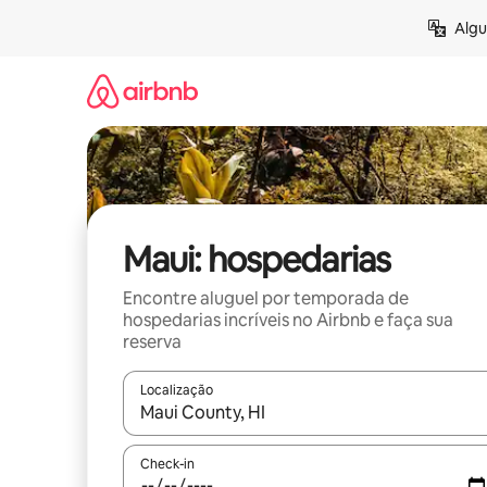
Pular
Algu
para
o
conteúdo
Maui: hospedarias
Encontre aluguel por temporada de
hospedarias incríveis no Airbnb e faça sua
reserva
Localização
Quando os resultados estiverem disponíveis, expl
Check-in