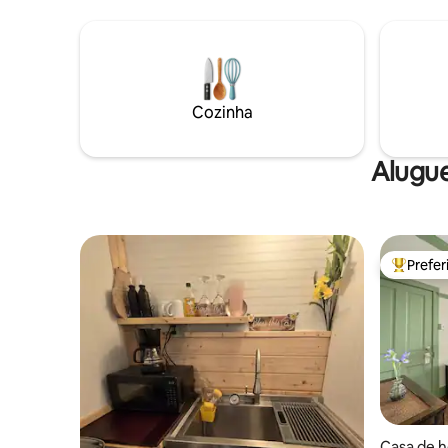
seus reci
Caminhe até cafés locais, restaurantes,
lojas e o Teatro ʻĪao, ou dirija por alguns
minutos até ʻĪao Valley, praias, trilhas e
aventuras em Maui.
Cozinha
Alugue
Prefe
Entre os
Casa de 