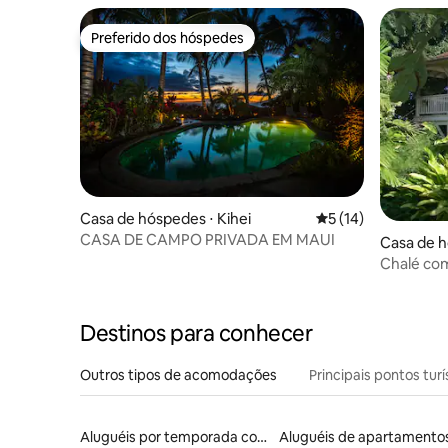
Preferido dos hóspedes
Preferido dos hóspedes
Casa de hóspedes ⋅ Kihei
5 de uma avaliação 
5 (14)
CASA DE CAMPO PRIVADA EM MAUI
Casa de h
Chalé com
costa nor
Destinos para conhecer
Outros tipos de acomodações
Principais pontos turí
Aluguéis por temporada com sauna
Aluguéis de apartamento