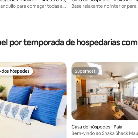
o
ranquilo para começar todas as
Base relaxante no interior para
adas em Maui
e além
 média de 5, 9 avaliações
el por temporada de hospedarias com
o dos hóspedes
Superhost
o dos hóspedes
Superhost
Casa de hóspedes ⋅ Paia
Bem-vindo ao Shaka Shack Mau