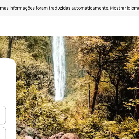
mas informações foram traduzidas automaticamente. 
Mostrar idioma
ore-os usando as seta para cima e para baixo do teclado ou tocando e