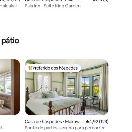
 Haleakalā
Paia Inn - Suíte King Garden
 pátio
Preferido dos hóspedes
Entre os melhores preferidos dos hóspedes
Casa de hóspedes ⋅ Makawa
4,92 de uma avaliação 
4,92 (123)
o
i!
Ponto de partida sereno para percorrer