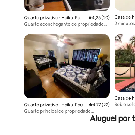
Casa de h
Quarto privativo ⋅ Haiku-Pau
4,25 de uma avaliação 
4,25 (20)
2 minutos 
wela
Quarto aconchegante de propriedade
>comida/b
havaiana
Casa de h
Sob o sol
Quarto privativo ⋅ Haiku-Pauw
4,77 de uma avaliação 
4,77 (22)
ela
Quarto principal de propriedade
Aluguel por 
havaiana