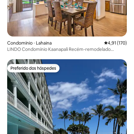
Condomínio ⋅ Lahaina
4,91 de uma av
4,91 (170)
LINDO Condomínio Kaanapali Recém-remodelado
DISPONÍVEL!!!
Preferido dos hóspedes
Preferido dos hóspedes