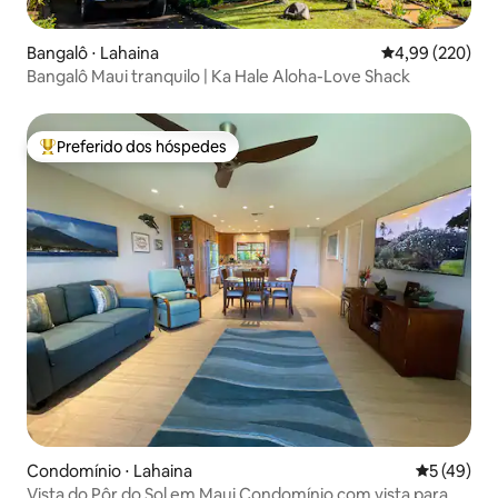
Bangalô ⋅ Lahaina
4,99 de uma ava
4,99 (220)
Bangalô Maui tranquilo | Ka Hale Aloha-Love Shack
Preferido dos hóspedes
Entre os melhores preferidos dos hóspedes
Condomínio ⋅ Lahaina
5 de uma a
5 (49)
Vista do Pôr do Sol em Maui Condomínio com vista para o