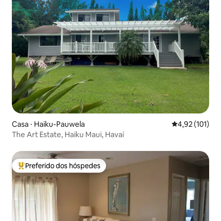
Casa ⋅ Haiku-Pauwela
4,92 de uma av
4,92 (101)
The Art Estate, Haiku Maui, Havaí
Preferido dos hóspedes
Entre os melhores preferidos dos hóspedes