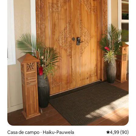
Casa de campo ⋅ Haiku-Pauwela
4,99 de uma av
4,99 (90)