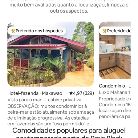
muito bem avaliadas quanto a localização, limpeza e
outros aspectos.
Preferido dos hóspedes
Preferido dos 
Entre os melhores preferidos dos hóspedes
Entre os melhore
Condomínio ⋅ Laha
Luxo Mahana 1 cam
Hotel-fazenda ⋅ Makawao
4,97 de uma avaliação média de 
4,97 (329)
Ótimas vistas - E
Propriedade e ope
Vista para o mar — cabine privativa
gratuito/Wi-Fi
Condomínio 1BD/
OBSERVAÇÃO: muitos condomínios à
localização direta 
beira-mar estão atualmente sob ameaça
panorâmica para o 
de eliminação progressiva. As estadias
observação de bal
em fazendas são um "uso permitido" em
proprietário não 
Comodidades populares para aluguel
fazendas agrícolas de boa-fé pela lei do
renovação desta u
Estado do Havaí. Tenha certeza de que