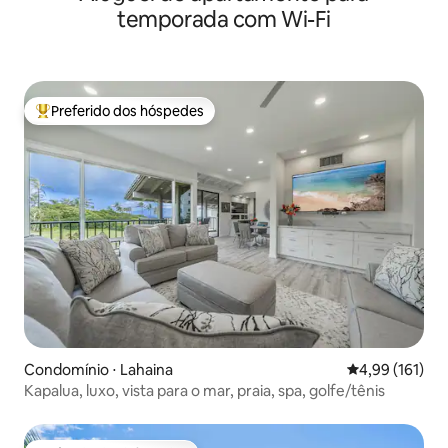
temporada com Wi-Fi
Preferido dos hóspedes
Entre os melhores preferidos dos hóspedes
Condomínio ⋅ Lahaina
4,99 de uma av
4,99 (161)
Kapalua, luxo, vista para o mar, praia, spa, golfe/tênis