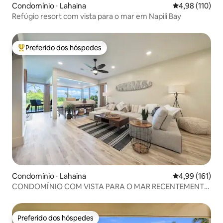
Condomínio ⋅ Lahaina
4,98 de uma av
4,98 (110)
Refúgio resort com vista para o mar em Napili Bay
Preferido dos hóspedes
Entre os melhores preferidos dos hóspedes
Condomínio ⋅ Lahaina
4,99 de uma av
4,99 (161)
CONDOMÍNIO COM VISTA PARA O MAR RECENTEMENTE
REMODELADO, A PASSOS DA PRAIA
Preferido dos hóspedes
Preferido dos hóspedes