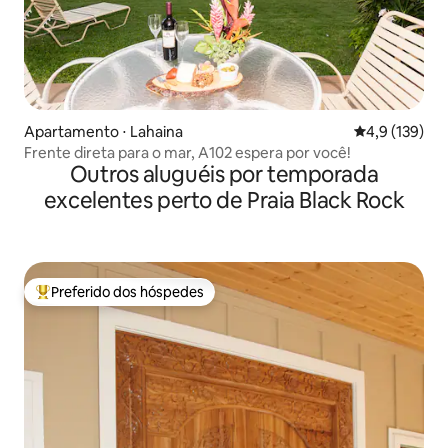
Apartamento ⋅ Lahaina
4,9 de uma av
4,9 (139)
Frente direta para o mar, A102 espera por você!
Outros aluguéis por temporada
excelentes perto de Praia Black Rock
Preferido dos hóspedes
Entre os melhores preferidos dos hóspedes