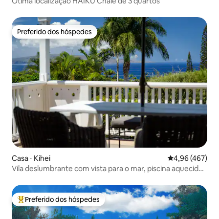
Ótima localização HAIKU Chalé de 3 quartos
Preferido dos hóspedes
Preferido dos hóspedes
Casa ⋅ Kihei
4,96 de uma av
4,96 (467)
Vila deslumbrante com vista para o mar, piscina aquecida,
Wailea
Preferido dos hóspedes
Entre os melhores preferidos dos hóspedes