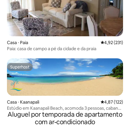
Casa ⋅ Paia
4,92 de uma av
4,92 (231)
Paia: casa de campo a pé da cidade e da praia
Superhost
Superhost
Casa ⋅ Kaanapali
4,87 de uma av
4,87 (122)
Estúdio em Kaanapali Beach, acomoda 3 pessoas, cabana
Aluguel por temporada de apartamento
de praia, Havaí
com ar-condicionado