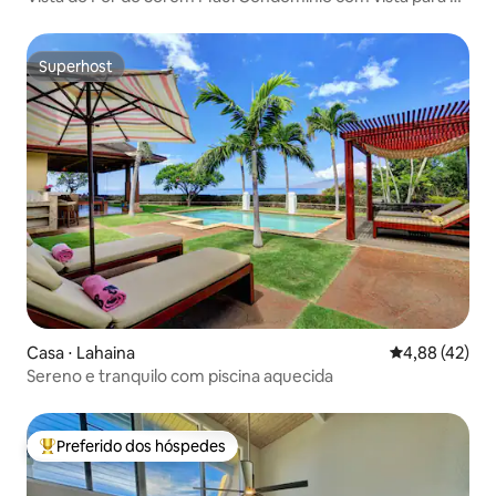
mar em Kaanapali
Superhost
Superhost
Casa ⋅ Lahaina
4,88 de uma a
4,88 (42)
Sereno e tranquilo com piscina aquecida
Preferido dos hóspedes
Entre os melhores preferidos dos hóspedes