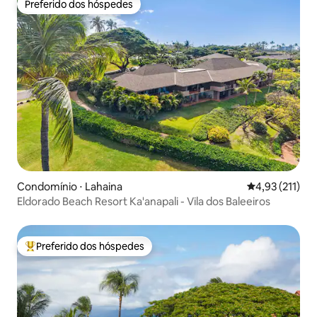
Preferido dos hóspedes
Preferido dos hóspedes
Condomínio ⋅ Lahaina
4,93 de uma av
4,93 (211)
Eldorado Beach Resort Ka'anapali - Vila dos Baleeiros
Preferido dos hóspedes
Entre os melhores preferidos dos hóspedes