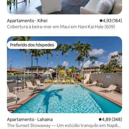
Apartamento ⋅ Kihei
4,93 de uma av
4,93 (164)
Cobertura à beira-mar em Maui em Nani Kai Hale (609)
Preferido dos hóspedes
Preferido dos hóspedes
Apartamento ⋅ Lahaina
4,89 de uma ava
4,89 (348)
The Sunset Stowaway — Um estúdio tranquilo em Napili