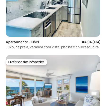
Apartamento ⋅ Kihei
4,94 de uma av
4,94 (134)
Luxo, na praia, varanda com vista, piscina e churrasqueira!
Preferido dos hóspedes
Preferido dos hóspedes