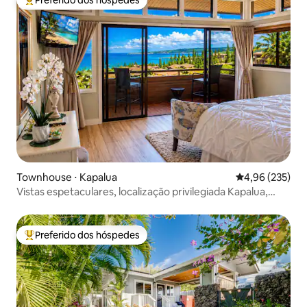
Preferido dos hóspedes
Entre os melhores preferidos dos hóspedes
Townhouse ⋅ Kapalua
4,96 de uma av
4,96 (235)
Vistas espetaculares, localização privilegiada Kapalua,
Maui.
Preferido dos hóspedes
Entre os melhores preferidos dos hóspedes