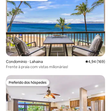
Condomínio ⋅ Lahaina
4,94 de uma av
4,94 (169)
Frente à praia com vistas milionárias!
Preferido dos hóspedes
Preferido dos hóspedes