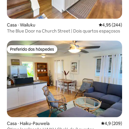
Casa ⋅ Wailuku
4,95 de uma ava
4,95 (244)
The Blue Door na Church Street | Dois quartos espaçosos
Preferido dos hóspedes
Preferido dos hóspedes
Casa ⋅ Haiku-Pauwela
4,9 de uma av
4,9 (209)