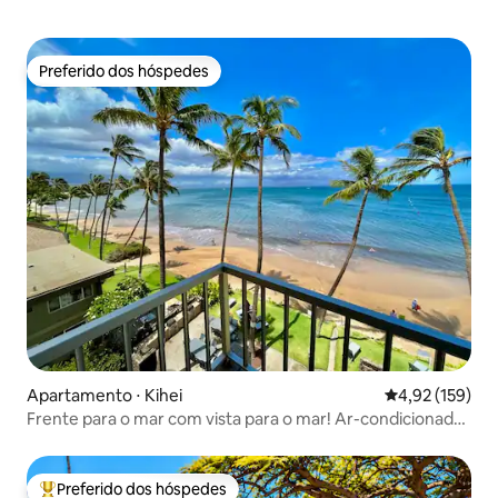
Preferido dos hóspedes
Preferido dos hóspedes
Apartamento ⋅ Kihei
4,92 de uma av
4,92 (159)
Frente para o mar com vista para o mar! Ar-condicionado,
cama king size, 2 banheiros!
Preferido dos hóspedes