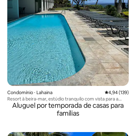
Condomínio ⋅ Lahaina
4,94 de uma av
4,94 (139)
Resort à beira-mar, estúdio tranquilo com vista para a
Aluguel por temporada de casas para
montanha
famílias