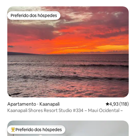
Ridge
Preferido dos hóspedes
Preferido dos hóspedes
Apartamento ⋅ Kaanapali
4,93 de uma av
4,93 (118)
Kaanapali Shores Resort Studio #334 ~ Maui Ocidental ~
Preferido dos hóspedes
Entre os melhores preferidos dos hóspedes