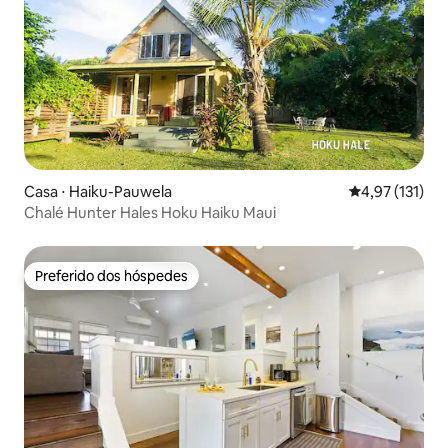
Casa ⋅ Haiku-Pauwela
4,97 de uma av
4,97 (131)
Chalé Hunter Hales Hoku Haiku Maui
Preferido dos hóspedes
Preferido dos hóspedes