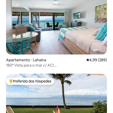
Apartamento ⋅ Lahaina
4,99 de uma ava
4,99 (289)
180* Vista para o mar c/ AC!
Remodelado+2Piscinas+Limpo
Preferido dos hóspedes
Entre os melhores preferidos dos hóspedes