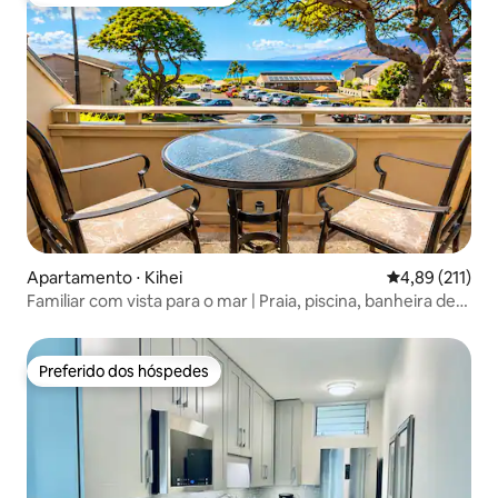
Entre os melhores preferidos dos hóspedes
Apartamento ⋅ Kihei
4,89 de uma av
4,89 (211)
Familiar com vista para o mar | Praia, piscina, banheira de
hidromassagem, ar-condicionado
Preferido dos hóspedes
Preferido dos hóspedes