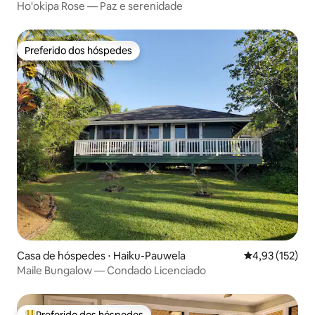
Ho'okipa Rose — Paz e serenidade
Preferido dos hóspedes
Preferido dos hóspedes
Casa de hóspedes ⋅ Haiku-Pauwela
4,93 de uma av
4,93 (152)
Maile Bungalow — Condado Licenciado