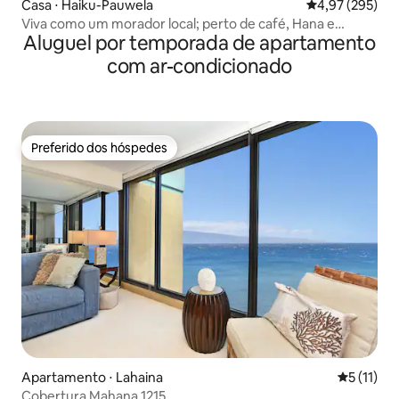
Casa ⋅ Haiku-Pauwela
4,97 de uma av
4,97 (295)
Viva como um morador local; perto de café, Hana e
Aluguel por temporada de apartamento
Haleakala
com ar-condicionado
Preferido dos hóspedes
Preferido dos hóspedes
Apartamento ⋅ Lahaina
5 de uma a
5 (11)
Cobertura Mahana 1215