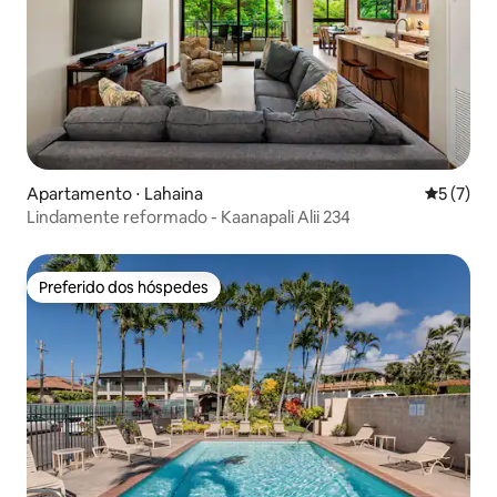
Apartamento ⋅ Lahaina
5 de uma 
5 (7)
Lindamente reformado - Kaanapali Alii 234
Preferido dos hóspedes
Preferido dos hóspedes