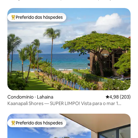
Preferido dos hóspedes
Entre os melhores preferidos dos hóspedes
Condomínio ⋅ Lahaina
4,98 de uma ava
4,98 (203)
Kaanapali Shores — SUPER LIMPO! Vista para o mar 1
cama/1 banheiro
Preferido dos hóspedes
Entre os melhores preferidos dos hóspedes