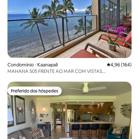
Condomínio ⋅ Kaanapali
4,96 de uma av
4,96 (164)
MAHANA 505 FRENTE AO MAR COM VISTAS
ESPECTACULARES
Preferido dos hóspedes
Preferido dos hóspedes