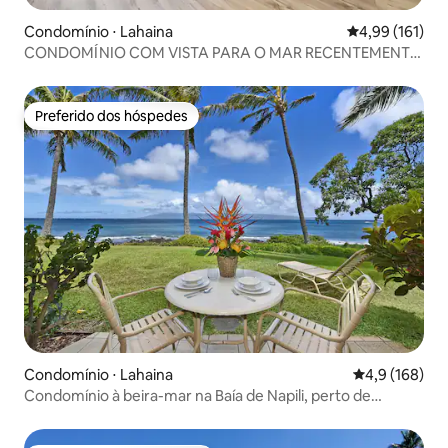
Condomínio ⋅ Lahaina
4,99 de uma av
4,99 (161)
CONDOMÍNIO COM VISTA PARA O MAR RECENTEMENTE
REMODELADO, A PASSOS DA PRAIA
Preferido dos hóspedes
Preferido dos hóspedes
Condomínio ⋅ Lahaina
4,9 de uma av
4,9 (168)
Condomínio à beira-mar na Baía de Napili, perto de
Kapalua!