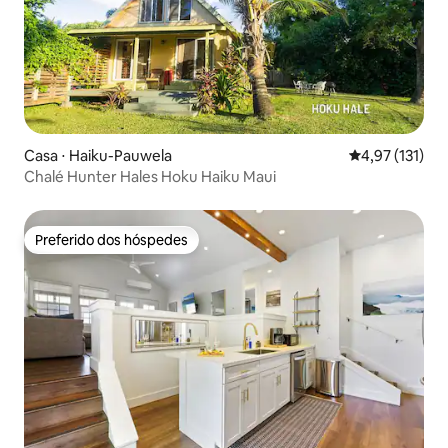
Casa ⋅ Haiku-Pauwela
4,97 de uma av
4,97 (131)
Chalé Hunter Hales Hoku Haiku Maui
Preferido dos hóspedes
Preferido dos hóspedes