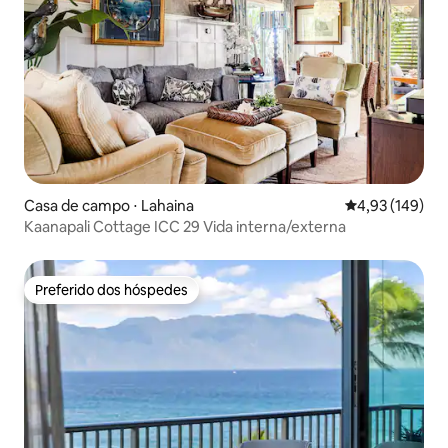
Casa de campo ⋅ Lahaina
4,93 de uma av
4,93 (149)
Kaanapali Cottage ICC 29 Vida interna/externa
Preferido dos hóspedes
Preferido dos hóspedes