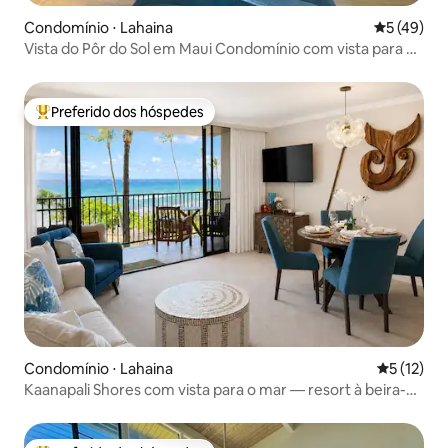
Condomínio ⋅ Lahaina
5 de uma a
5 (49)
Vista do Pôr do Sol em Maui Condomínio com vista para o
mar em Kaanapali
Preferido dos hóspedes
Entre os melhores preferidos dos hóspedes
Condomínio ⋅ Lahaina
5 de uma a
5 (12)
Kaanapali Shores com vista para o mar — resort à beira-
mar com ar-condicionado