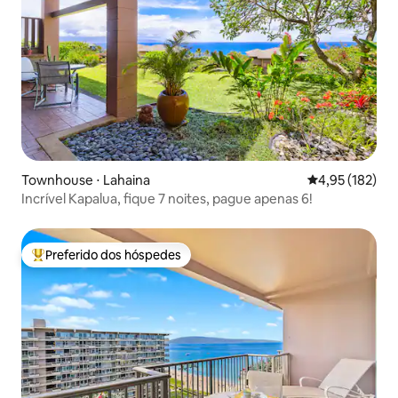
Townhouse ⋅ Lahaina
4,95 de uma av
4,95 (182)
Incrível Kapalua, fique 7 noites, pague apenas 6!
Preferido dos hóspedes
Entre os melhores preferidos dos hóspedes