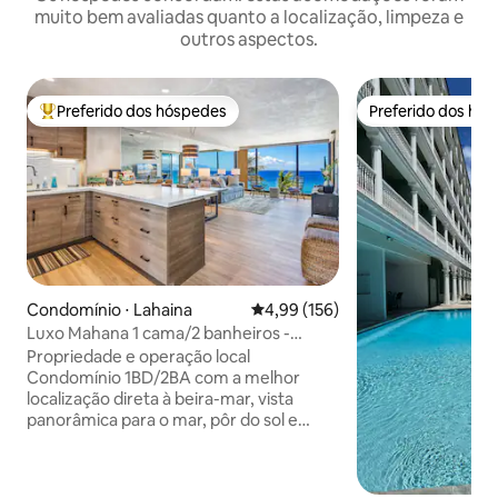
muito bem avaliadas quanto a localização, limpeza e
outros aspectos.
Preferido dos hóspedes
Preferido dos hó
Entre os melhores preferidos dos hóspedes
Preferido dos hó
Condomínio ⋅ Lahaina
4,99 de uma avaliação média de 
4,99 (156)
Luxo Mahana 1 cama/2 banheiros -
Ótimas vistas - Estacionamento
Propriedade e operação local
gratuito/Wi-Fi
Condomínio 1BD/2BA com a melhor
localização direta à beira-mar, vista
panorâmica para o mar, pôr do sol e
observação de baleias sazonais. O
proprietário não poupou despesas na
renovação desta unidade, tornando-a