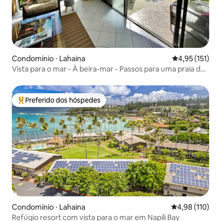
Condomínio ⋅ Lahaina
4,95 de uma av
4,95 (151)
Vista para o mar - À beira-mar - Passos para uma praia de
areia!
Preferido dos hóspedes
Entre os melhores preferidos dos hóspedes
Condomínio ⋅ Lahaina
4,98 de uma av
4,98 (110)
Refúgio resort com vista para o mar em Napili Bay