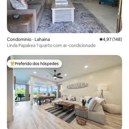
Condomínio ⋅ Lahaina
4,97 de uma av
4,97 (148)
Linda Papakea 1 quarto com ar-condicionado
Preferido dos hóspedes
Entre os melhores preferidos dos hóspedes