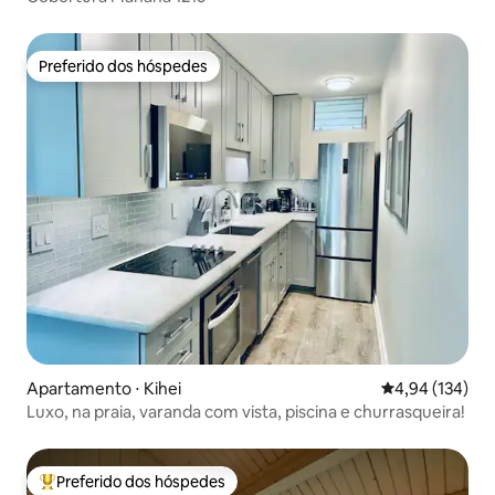
Preferido dos hóspedes
Preferido dos hóspedes
Apartamento ⋅ Kihei
4,94 de uma av
4,94 (134)
Luxo, na praia, varanda com vista, piscina e churrasqueira!
Preferido dos hóspedes
Entre os melhores preferidos dos hóspedes