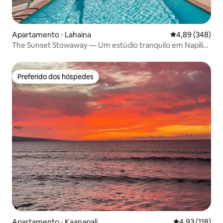
Apartamento ⋅ Lahaina
4,89 de uma ava
4,89 (348)
The Sunset Stowaway — Um estúdio tranquilo em Napili
Ridge
Preferido dos hóspedes
Preferido dos hóspedes
Apartamento ⋅ Kaanapali
4,93 de uma av
4,93 (118)