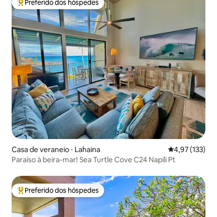
Preferido dos hóspedes
Entre os melhores preferidos dos hóspedes
Casa de veraneio ⋅ Lahaina
4,97 de uma av
4,97 (133)
Paraíso à beira-mar! Sea Turtle Cove C24 Napili Pt
Preferido dos hóspedes
Entre os melhores preferidos dos hóspedes