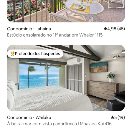
Condomínio ⋅ Lahaina
4,98 de uma a
4,98 (45)
Estúdio ensolarado no 11º andar em Whaler 1115
Preferido dos hóspedes
Entre os melhores preferidos dos hóspedes
Condomínio ⋅ Wailuku
5 de uma a
5 (19)
À beira-mar com vista panorâmica I Maalaea Kai 416