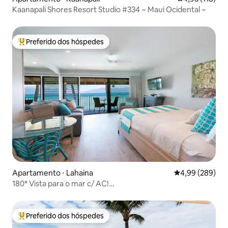
Kaanapali Shores Resort Studio #334 ~ Maui Ocidental ~
Preferido dos hóspedes
Entre os melhores preferidos dos hóspedes
Apartamento ⋅ Lahaina
4,99 de uma ava
4,99 (289)
180* Vista para o mar c/ AC!
Remodelado+2Piscinas+Limpo
Preferido dos hóspedes
Entre os melhores preferidos dos hóspedes