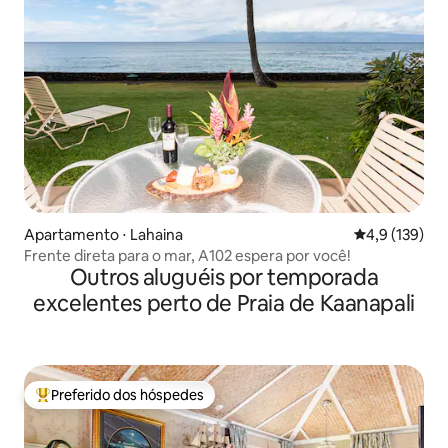
Apartamento ⋅ Lahaina
4,9 de uma av
4,9 (139)
Frente direta para o mar, A102 espera por você!
Outros aluguéis por temporada
excelentes perto de Praia de Kaanapali
Preferido dos hóspedes
Entre os melhores preferidos dos hóspedes