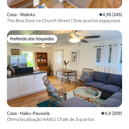
Casa ⋅ Wailuku
4,95 de uma av
4,95 (245)
The Blue Door na Church Street | Dois quartos espaçosos
Preferido dos hóspedes
Preferido dos hóspedes
Casa ⋅ Haiku-Pauwela
4,9 de uma av
4,9 (209)
Ótima localização HAIKU Chalé de 3 quartos