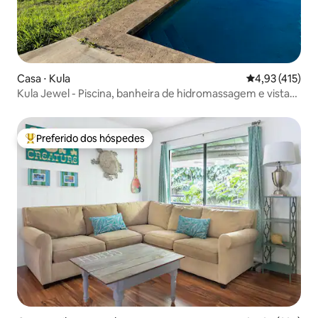
Casa ⋅ Kula
4,93 de uma av
4,93 (415)
Kula Jewel - Piscina, banheira de hidromassagem e vistas
incríveis!
Preferido dos hóspedes
Entre os melhores preferidos dos hóspedes