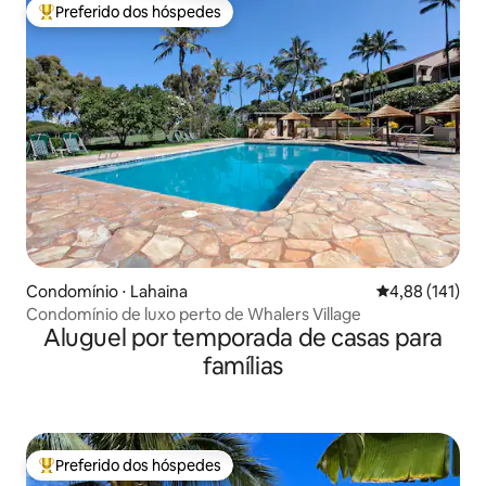
Preferido dos hóspedes
Entre os melhores preferidos dos hóspedes
Condomínio ⋅ Lahaina
4,88 de uma av
4,88 (141)
Condomínio de luxo perto de Whalers Village
Aluguel por temporada de casas para
famílias
Preferido dos hóspedes
Entre os melhores preferidos dos hóspedes