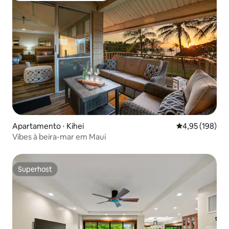
Apartamento ⋅ Kihei
4,95 de uma av
4,95 (198)
Vibes à beira-mar em Maui
Superhost
Superhost