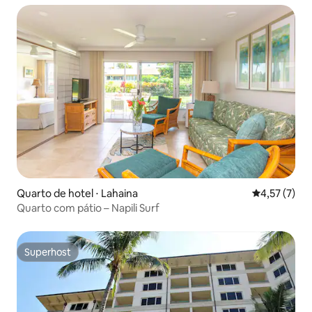
Quarto de hotel ⋅ Lahaina
4,57 de uma 
4,57 (7)
Quarto com pátio – Napili Surf
Superhost
Superhost