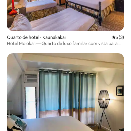
Quarto de hotel ⋅ Kaunakakai
5 de uma 
5 (3)
Hotel Moloka'i — Quarto de luxo familiar com vista para o
jardim