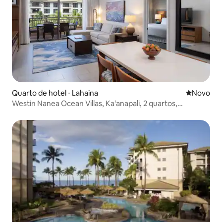
Quarto de hotel ⋅ Lahaina
Novo lugar
Novo
Westin Nanea Ocean Villas, Ka'anapali, 2 quartos,
acomoda 6 pessoas