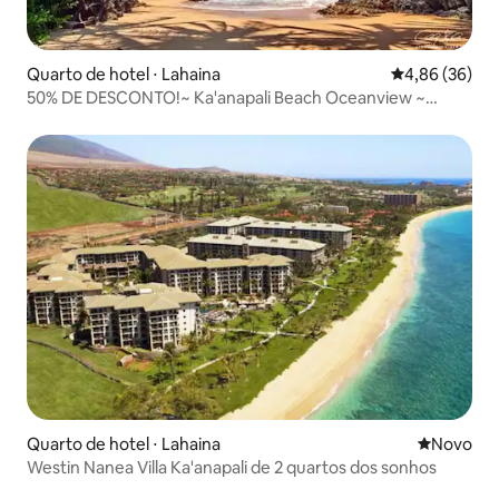
Quarto de hotel ⋅ Lahaina
4,86 de uma a
4,86 (36)
50% DE DESCONTO!~ Ka'anapali Beach Oceanview ~
Época das baleias
Quarto de hotel ⋅ Lahaina
Novo lugar
Novo
Westin Nanea Villa Ka'anapali de 2 quartos dos sonhos