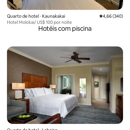
Quarto de hotel ⋅ Kaunakakai
4,66 de uma ava
4,66 (340)
Hotel Molokai/ US$ 100 por noite
Hotéis com piscina