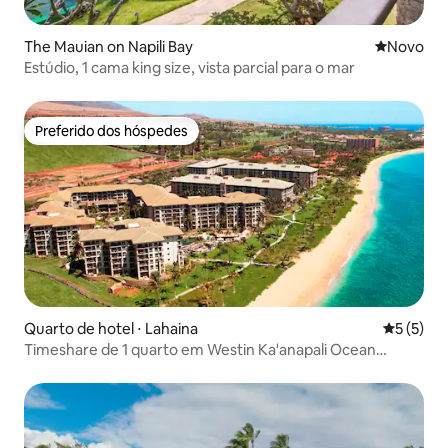
The Mauian on Napili Bay
Novo lugar
Novo
Estúdio, 1 cama king size, vista parcial para o mar
Preferido dos hóspedes
Preferido dos hóspedes
Quarto de hotel ⋅ Lahaina
5 de uma 
5 (5)
Timeshare de 1 quarto em Westin Ka'anapali Ocean
Resort Villa