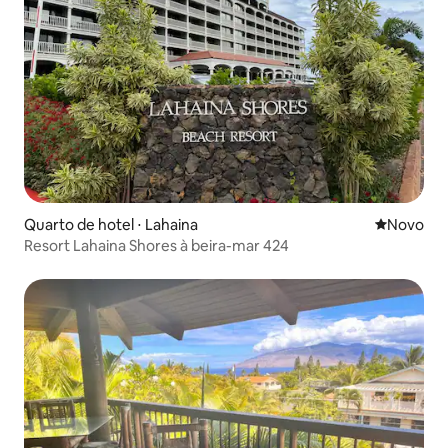
Quarto de hotel ⋅ Lahaina
Novo lugar
Novo
Resort Lahaina Shores à beira-mar 424