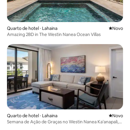
Quarto de hotel ⋅ Lahaina
Novo lugar
Novo
Amazing 2BD in The Westin Nanea Ocean Villas
Quarto de hotel ⋅ Lahaina
Novo lugar
Novo
Semana de Ação de Graças no Westin Nanea Ka'anapali,
de 21 a 28/11