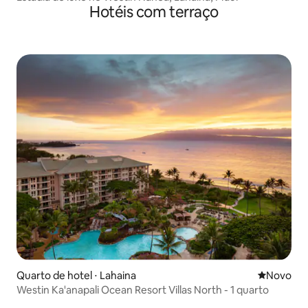
Hotéis com terraço
Quarto de hotel ⋅ Lahaina
Novo lugar
Novo
Westin Ka'anapali Ocean Resort Villas North - 1 quarto