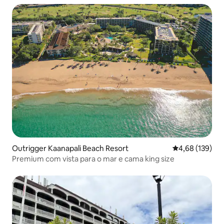
Outrigger Kaanapali Beach Resort
4,68 de uma av
4,68 (139)
Premium com vista para o mar e cama king size