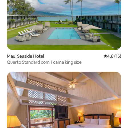
Maui Seaside Hotel
4,6 de uma a
4,6 (15)
Quarto Standard com 1 cama king size