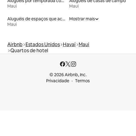
Aluguéis por temporada com café da manhã
Aluguéis de casas de campo
Maui
Maui
Aluguéis de espaços que aceitam animais de estimação
Mostrar mais
Maui
Airbnb
Estados Unidos
Havaí
Maui
Quartos de hotel
© 2026 Airbnb, Inc.
Privacidade
Termos