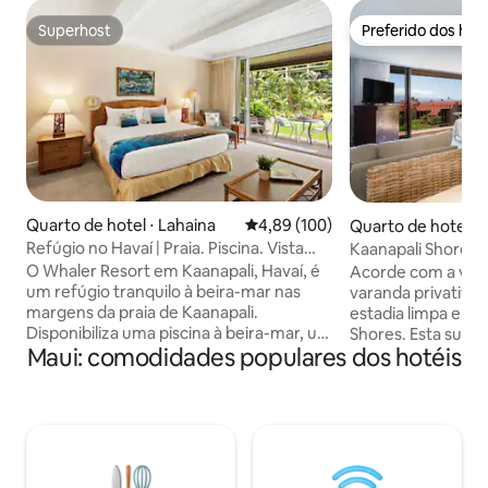
Superhost
Preferido dos hó
Superhost
Preferido dos hó
Quarto de hotel ⋅ Lahaina
4,89 de uma avaliação média de 
4,89 (100)
Quarto de hotel ⋅ 
Refúgio no Havaí | Praia. Piscina. Vista
Kaanapali Shores •
para o mar.
praia + piscinas
O Whaler Resort em Kaanapali, Havaí, é
Acorde com a vist
um refúgio tranquilo à beira-mar nas
varanda privativa
margens da praia de Kaanapali.
estadia limpa e co
Disponibiliza uma piscina à beira-mar, um
Shores. Esta suíte 
Maui: comodidades populares dos hotéis
centro de fitness totalmente equipado e
casais ou viajantes
uma área para churrascos. Os hóspedes
buscam um refúgi
podem desfrutar de acesso direto a
sem o alto preço d
areias douradas e águas cristalinas,
a sua varanda para
perfeitas para mergulhar com snorkel,
manhã ou da vista 
nadar ou simplesmente aproveitar o sol.
oceano e as ilhas v
Com seus jardins exuberantes e vistas
poucos passos da p