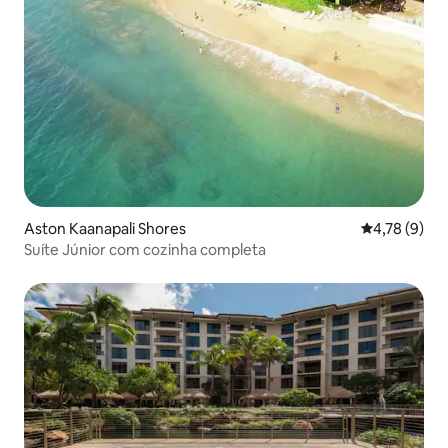
Aston Kaanapali Shores
4,78 de uma 
4,78 (9)
Suíte Júnior com cozinha completa