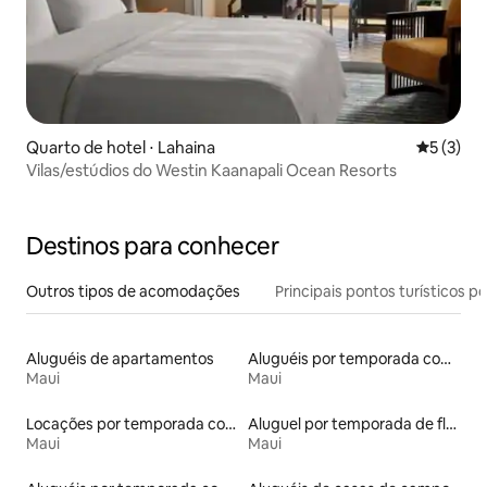
Quarto de hotel ⋅ Lahaina
5 de uma 
5 (3)
Vilas/estúdios do Westin Kaanapali Ocean Resorts
Destinos para conhecer
Outros tipos de acomodações
Principais pontos turísticos po
Aluguéis de apartamentos
Aluguéis por temporada com sauna
Maui
Maui
Locações por temporada com piscina
Aluguel por temporada de flats
Maui
Maui