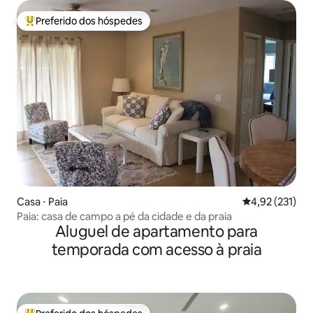
Preferido dos hóspedes
Entre os melhores preferidos dos hóspedes
Casa ⋅ Paia
4,92 de uma av
4,92 (231)
Paia: casa de campo a pé da cidade e da praia
Aluguel de apartamento para
temporada com acesso à praia