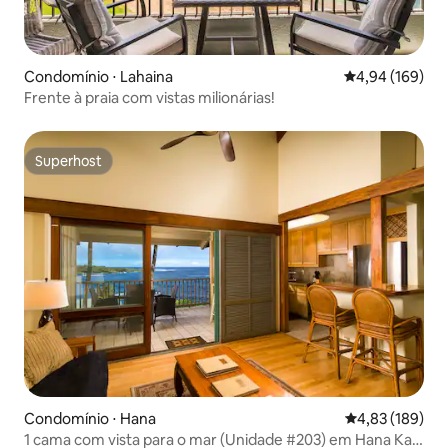
Condomínio ⋅ Lahaina
4,94 de uma av
4,94 (169)
Frente à praia com vistas milionárias!
Superhost
Superhost
Condomínio ⋅ Hana
4,83 de uma av
4,83 (189)
1 cama com vista para o mar (Unidade #203) em Hana Kai