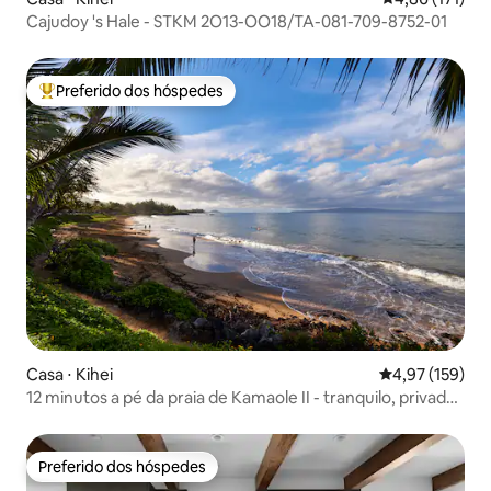
Cajudoy 's Hale - STKM 2O13-OO18/TA-081-709-8752-01
Preferido dos hóspedes
Entre os melhores preferidos dos hóspedes
Casa ⋅ Kihei
4,97 de uma av
4,97 (159)
12 minutos a pé da praia de Kamaole II - tranquilo, privado
e fácil
Preferido dos hóspedes
Preferido dos hóspedes