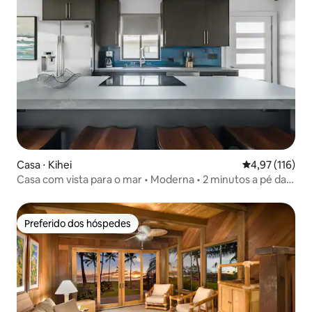
Casa ⋅ Kihei
4,97 de uma av
4,97 (116)
Casa com vista para o mar • Moderna • 2 minutos a pé da
praia!
Preferido dos hóspedes
Preferido dos hóspedes