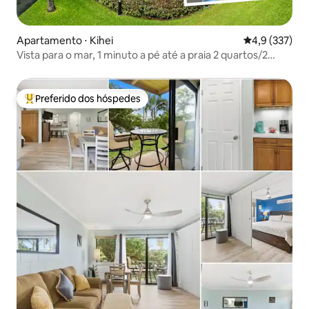
Apartamento ⋅ Kihei
4,9 de uma av
4,9 (337)
Vista para o mar, 1 minuto a pé até a praia 2 quartos/2
banheiros
Preferido dos hóspedes
Entre os melhores preferidos dos hóspedes