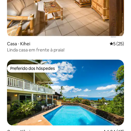
Casa ⋅ Kihei
5 de uma a
5 (25)
Linda casa em frente à praia!
Preferido dos hóspedes
Preferido dos hóspedes