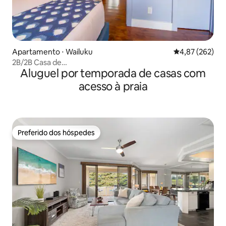
Apartamento ⋅ Wailuku
4,87 de uma av
4,87 (262)
2B/2B Casa de
Aluguel por temporada de casas com
campo/Aconchegante/Central/Privado/Cidade histórica
acesso à praia
Preferido dos hóspedes
Preferido dos hóspedes