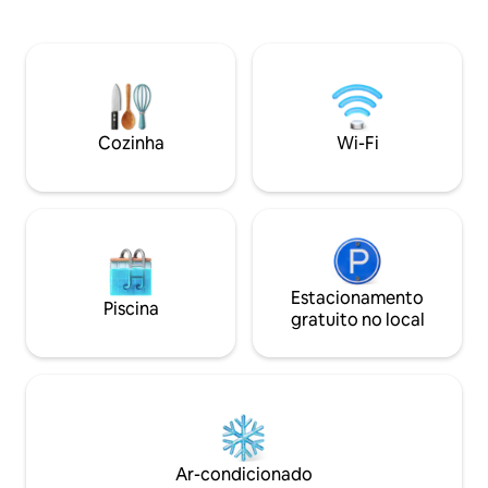
casa cercada criando um mini oásis. Casa
para não fumantes
longe de casa com ótimas comodidades
Kepuhi Beach Reso
e fabulosos pores do sol Lana'i. 2 quartos
intocadas, trilhas 
- master: cama king size com banheira e
mar. O chalé é um lugar tranquilo para
acesso ao chuveiro externo, segundo
trabalhar online, 
quarto: cama queen size, sofá-cama
desconectar e relaxar. Vo
com queen size disponível. Indicações
desfrutar de vista
Cozinha
Wi-Fi
de aluguel de carros com reserva. $ 445
para a praia, pôr do
INCL: 17,42% TAT e 4,166% GET tax.
pássaros tropicais
Número da licença STLA 2017/0002.
inverno.
Aloha
Estacionamento
Piscina
gratuito no local
Ar-condicionado