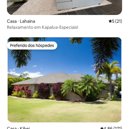
Casa ⋅ Lahaina
5 de uma a
5 (21)
Relaxamento em Kapalua-Especiais!
Preferido dos hóspedes
Preferido dos hóspedes
Casa ⋅ Kihei
4,86 de uma av
4,86 (171)