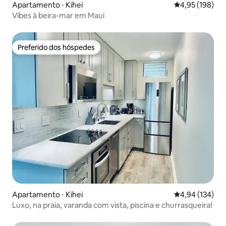
Apartamento ⋅ Kihei
4,95 de uma av
4,95 (198)
Vibes à beira-mar em Maui
Preferido dos hóspedes
Preferido dos hóspedes
Apartamento ⋅ Kihei
4,94 de uma av
4,94 (134)
Luxo, na praia, varanda com vista, piscina e churrasqueira!