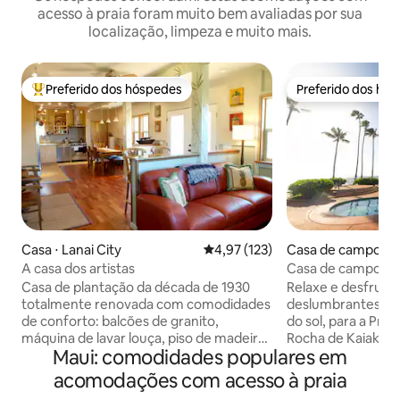
acesso à praia foram muito bem avaliadas por sua
localização, limpeza e muito mais.
Preferido dos hóspedes
Preferido dos hó
Entre os melhores preferidos dos hóspedes
Preferido dos hó
Casa ⋅ Lanai City
4,97 de uma avaliação média de 
4,97 (123)
Casa de campo ⋅ M
A casa dos artistas
Casa de campo de 
banheiros à beira-
Casa de plantação da década de 1930
Relaxe e desfrute 
deslumbrantes
totalmente renovada com comodidades
deslumbrantes par
de conforto: balcões de granito,
do sol, para a Prai
máquina de lavar louça, piso de madeira,
Rocha de Kaiaka a 
Maui: comodidades populares em
secadora, chuveiro de 2 cabeças,
campo privada de d
banheiro principal com banheira de
banheiros e dois 
acomodações com acesso à praia
hidromassagem, chuveiro ao ar livre,
com um grande lanai cob