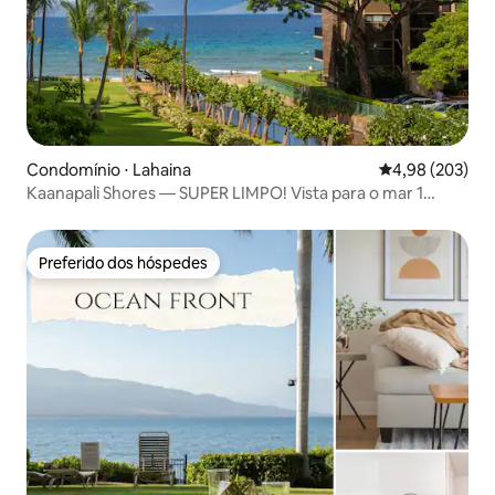
Condomínio ⋅ Lahaina
4,98 de uma ava
4,98 (203)
Kaanapali Shores — SUPER LIMPO! Vista para o mar 1
cama/1 banheiro
Preferido dos hóspedes
Preferido dos hóspedes