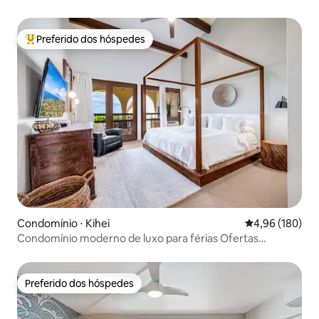
Maui
Preferido dos hóspedes
Entre os melhores preferidos dos hóspedes
Condomínio ⋅ Kihei
4,96 de uma av
4,96 (180)
Condomínio moderno de luxo para férias Ofertas
especiais de agosto $ 279
Preferido dos hóspedes
Preferido dos hóspedes