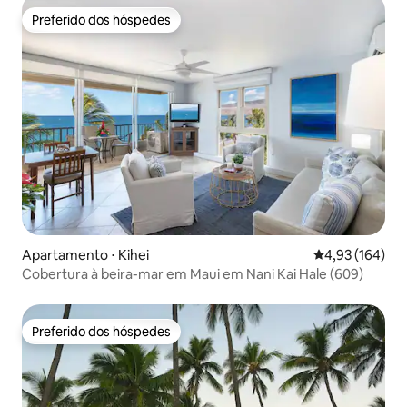
Preferido dos hóspedes
Preferido dos hóspedes
Apartamento ⋅ Kihei
4,93 de uma av
4,93 (164)
Cobertura à beira-mar em Maui em Nani Kai Hale (609)
Preferido dos hóspedes
Preferido dos hóspedes