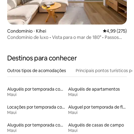
Condomínio ⋅ Kihei
4,99 de uma av
4,99 (275)
Condomínio de luxo • Vista para o mar de 180° • Passos
para a praia
Destinos para conhecer
Outros tipos de acomodações
Principais pontos turísticos po
Aluguéis por temporada com sauna
Aluguéis de apartamentos
Maui
Maui
Locações por temporada com piscina
Aluguel por temporada de flats
Maui
Maui
Aluguéis por temporada com café da manhã
Aluguéis de casas de campo
Maui
Maui