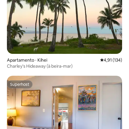
Apartamento ⋅ Kihei
4,91 de uma av
4,91 (134)
Charley's Hideaway (à beira-mar)
Superhost
Superhost