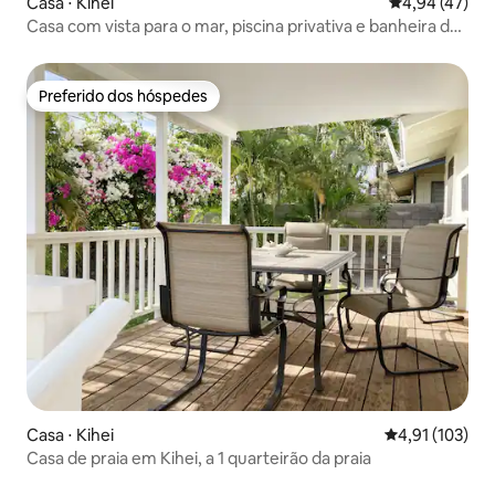
Casa ⋅ Kihei
4,94 de uma a
4,94 (47)
Casa com vista para o mar, piscina privativa e banheira de
hidromassagem
Preferido dos hóspedes
Preferido dos hóspedes
Casa ⋅ Kihei
4,91 de uma av
4,91 (103)
Casa de praia em Kihei, a 1 quarteirão da praia