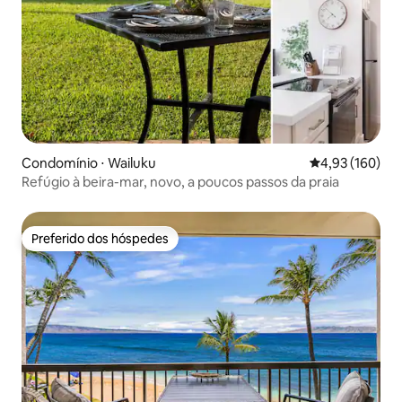
Condomínio ⋅ Wailuku
4,93 de uma av
4,93 (160)
Refúgio à beira-mar, novo, a poucos passos da praia
Preferido dos hóspedes
Preferido dos hóspedes