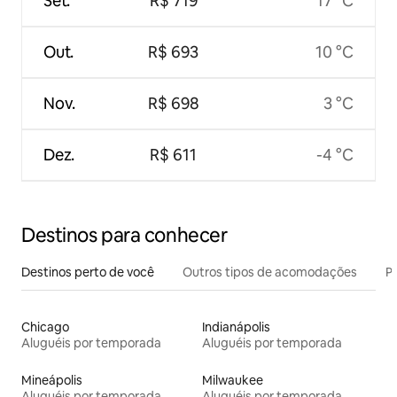
Set.
R$ 719
17 °C
Out.
R$ 693
10 °C
Nov.
R$ 698
3 °C
Dez.
R$ 611
-4 °C
Destinos para conhecer
Destinos perto de você
Outros tipos de acomodações
Pr
Chicago
Indianápolis
Aluguéis por temporada
Aluguéis por temporada
Mineápolis
Milwaukee
Aluguéis por temporada
Aluguéis por temporada