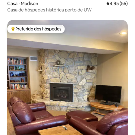
Casa ⋅ Madison
4,95 de uma a
4,95 (56)
Casa de hóspedes histórica perto de UW
Preferido dos hóspedes
Entre os melhores preferidos dos hóspedes