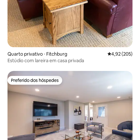
Quarto privativo ⋅ Fitchburg
4,92 de uma av
4,92 (205)
Estúdio com lareira em casa privada
Preferido dos hóspedes
Preferido dos hóspedes