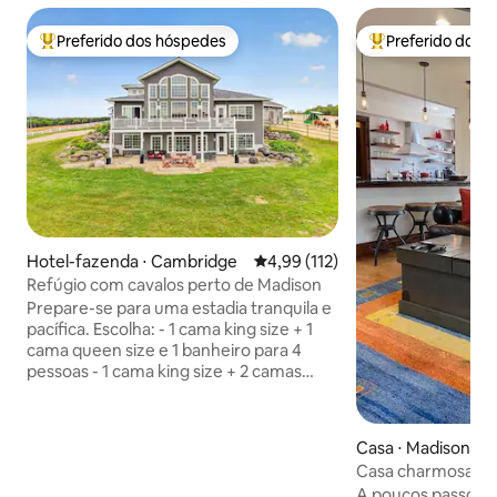
Preferido dos hóspedes
Preferido dos 
Entre os melhores preferidos dos hóspedes
Entre os melhore
Hotel-fazenda ⋅ Cambridge
4,99 de uma avaliação média de 
4,99 (112)
Refúgio com cavalos perto de Madison
Prepare-se para uma estadia tranquila e
pacífica. Escolha: - 1 cama king size + 1
cama queen size e 1 banheiro para 4
pessoas - 1 cama king size + 2 camas
queen size e 2 banheiros para 6. (+US$
125 por noite, entre em contato com o
anfitrião para pagamento) Esta casa está
Casa ⋅ Madison
ligada a um celeiro com 6 cavalos
Casa charmosa na
islandeses! Acorde com cavalos
Casa inteira pert
A poucos passos d