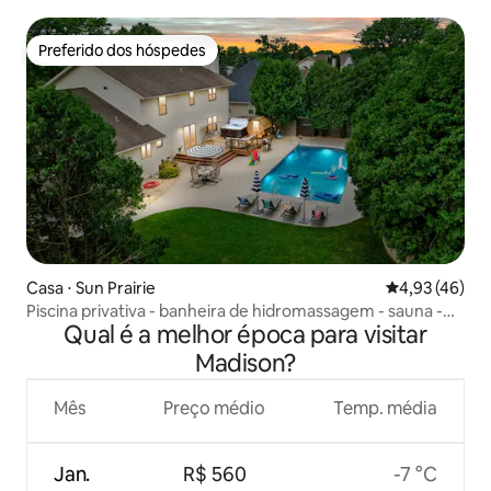
Preferido dos hóspedes
Preferido dos hóspedes
Casa ⋅ Sun Prairie
4,93 de uma a
4,93 (46)
Piscina privativa - banheira de hidromassagem - sauna -
Qual é a melhor época para visitar
sala de jogos - animais de estimação
Madison?
Mês
Preço médio
Temp. média
Jan.
R$ 560
-7 °C