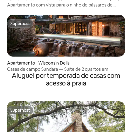
Apartamento com vista para o ninho de pássaros de
Williams Bay
Superhost
Superhost
Apartamento ⋅ Wisconsin Dells
Casas de campo Sundara — Suíte de 2 quartos em
Aluguel por temporada de casas com
Wisconsin Dells
acesso à praia
Superhost
Superhost