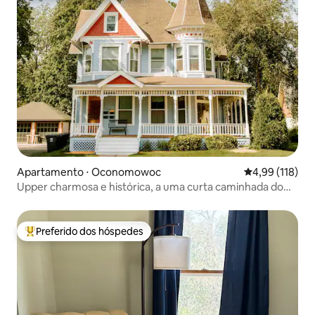
Apartamento ⋅ Oconomowoc
4,99 de uma av
4,99 (118)
Upper charmosa e histórica, a uma curta caminhada do
centro da cidade e dos lagos
Preferido dos hóspedes
Entre os melhores preferidos dos hóspedes