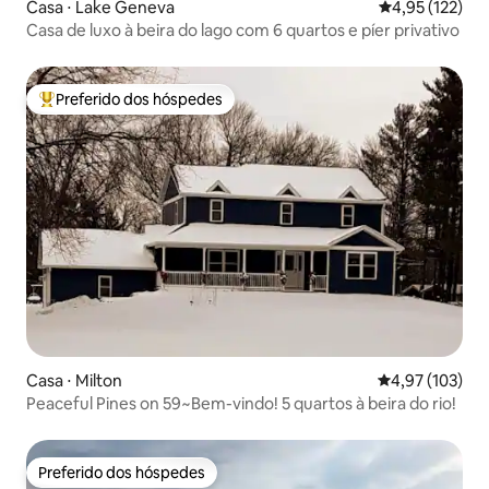
Casa ⋅ Lake Geneva
4,95 de uma av
4,95 (122)
Casa de luxo à beira do lago com 6 quartos e píer privativo
Preferido dos hóspedes
Entre os melhores preferidos dos hóspedes
Casa ⋅ Milton
4,97 de uma av
4,97 (103)
Peaceful Pines on 59~Bem-vindo! 5 quartos à beira do rio!
Preferido dos hóspedes
Preferido dos hóspedes