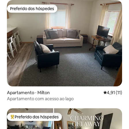
Preferido dos hóspedes
Preferido dos hóspedes
Apartamento ⋅ Milton
4,91 de uma a
4,91 (11)
Apartamento com acesso ao lago
Preferido dos hóspedes
Entre os melhores preferidos dos hóspedes