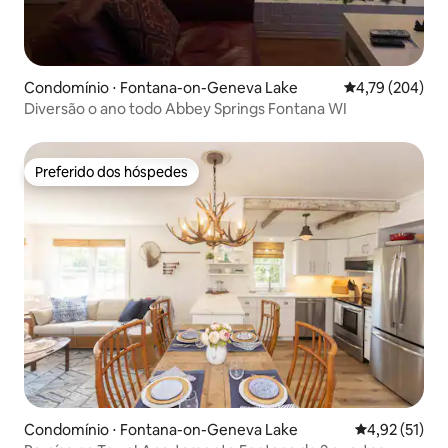
Condomínio ⋅ Fontana-on-Geneva Lake
4,79 de uma av
4,79 (204)
Diversão o ano todo Abbey Springs Fontana WI
Preferido dos hóspedes
Preferido dos hóspedes
Condomínio ⋅ Fontana-on-Geneva Lake
4,92 de uma a
4,92 (51)