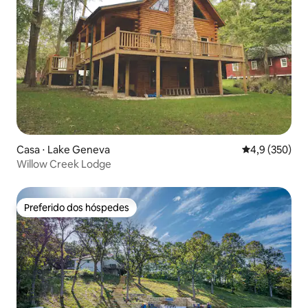
Casa ⋅ Lake Geneva
4,9 de uma av
4,9 (350)
Willow Creek Lodge
Preferido dos hóspedes
Preferido dos hóspedes