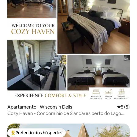
Apartamento ⋅ Wisconsin Dells
5 de uma 
5 (5)
Cozy Haven - Condomínio de 2 andares perto do Lago
Delton
Preferido dos hóspedes
Entre os melhores preferidos dos hóspedes