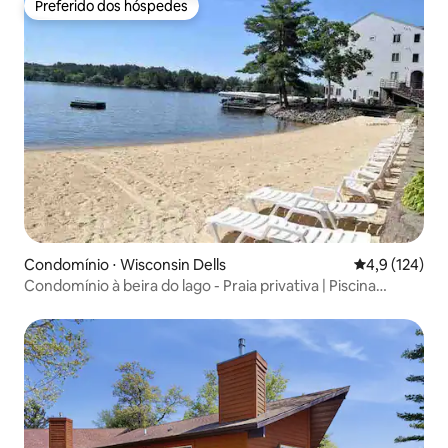
Preferido dos hóspedes
Preferido dos hóspedes
Condomínio ⋅ Wisconsin Dells
4,9 de uma av
4,9 (124)
Condomínio à beira do lago - Praia privativa | Piscina
coberta