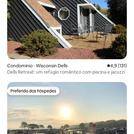
Condomínio ⋅ Wisconsin Dells
4,9 de uma av
4,9 (131)
Dells Retreat: um refúgio romântico com piscina e jacuzzi
Preferido dos hóspedes
Preferido dos hóspedes