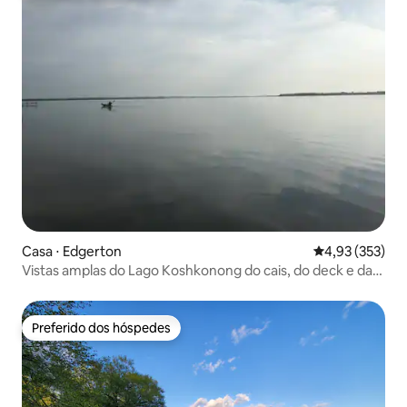
Casa ⋅ Edgerton
4,93 de uma av
4,93 (353)
Vistas amplas do Lago Koshkonong do cais, do deck e da
casa
Preferido dos hóspedes
Preferido dos hóspedes