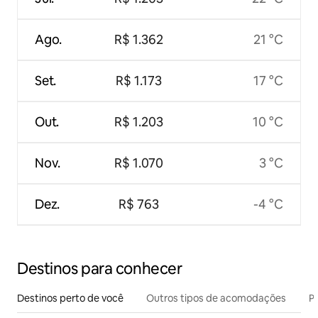
Ago.
R$ 1.362
21 °C
Set.
R$ 1.173
17 °C
Out.
R$ 1.203
10 °C
Nov.
R$ 1.070
3 °C
Dez.
R$ 763
-4 °C
Destinos para conhecer
Destinos perto de você
Outros tipos de acomodações
Pr