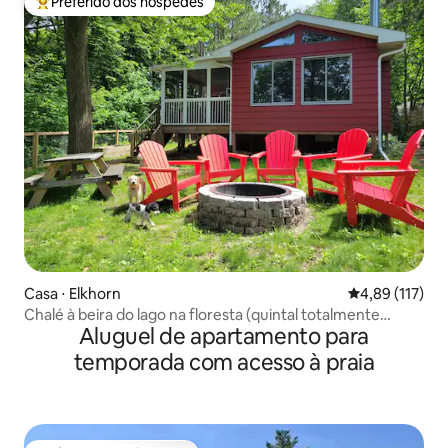
Preferido dos hóspedes
Entre os melhores preferidos dos hóspedes
Casa ⋅ Elkhorn
4,89 de uma av
4,89 (117)
Chalé à beira do lago na floresta (quintal totalmente
Aluguel de apartamento para
cercado)
temporada com acesso à praia