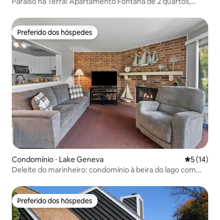
Paraíso na Terra! Apartamento Fontana de 2 quartos,
caminhada até o lago
Preferido dos hóspedes
Preferido dos hóspedes
Condomínio ⋅ Lake Geneva
5 de uma a
5 (14)
Deleite do marinheiro: condomínio à beira do lago com
lareira
Preferido dos hóspedes
Preferido dos hóspedes