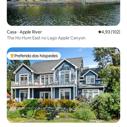
Casa ⋅ Apple River
4,93 de uma av
4,93 (102)
The Ho Hum East no Lago Apple Canyon
Preferido dos hóspedes
Entre os melhores preferidos dos hóspedes