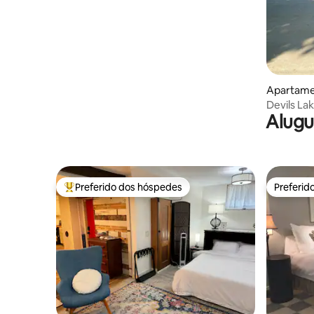
Apartame
Devils Lak
Alugu
retiro tra
Preferido dos hóspedes
Preferid
Entre os melhores preferidos dos hóspedes
Preferid