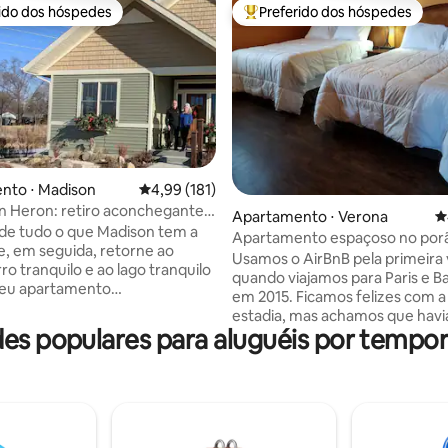
rido dos hóspedes
Preferido dos hóspedes
 melhores preferidos dos hóspedes
Entre os melhores preferidos d
nto ⋅ Madison
4,99 de uma avaliação média de 5, 181 avalia
4,99 (181)
édia de 5, 177 avaliações
 Heron: retiro aconchegante
Apartamento ⋅ Verona
4
tes da natureza
de tudo o que Madison tem a
Apartamento espaçoso no por
e, em seguida, retorne ao
de Epic e Madison
Usamos o AirBnB pela primeira
ro tranquilo e ao lago tranquilo
quando viajamos para Paris e B
seu apartamento
em 2015. Ficamos felizes com a nossa
nte, confortável, de dois
estadia, mas achamos que havi
no andar inferior, com entrada
es populares para aluguéis por tempo
para melhorias. Quando compramos
 cozinha retrô, banheira
nossa casa em Verona, vimos o 
 WI-FI, TV Roku e CAC. Há uma
de usar parte dela para o Airbnb. A par
trilha para caminhada do outro
de nossas experiências, projet
agoa, você estará perto do Lago
decoramos nosso espaço com 
 o Capitólio e UW-Madison
simples: o que gostaríamos de
penas seis quilômetros de