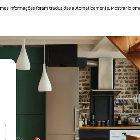
mas informações foram traduzidas automaticamente. 
Mostrar idioma
ore-os usando as seta para cima e para baixo do teclado ou tocando e