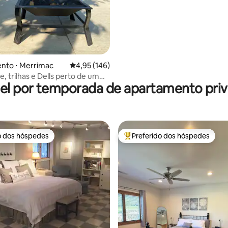
*Caminhe até os parques*
nto ⋅ Merrimac
4,95 de uma avaliação média de 5, 146 avalia
4,95 (146)
e, trilhas e Dells perto de um
el por temporada de apartamento priv
nquilo
o dos hóspedes
Preferido dos hóspedes
o dos hóspedes
Entre os melhores preferidos d