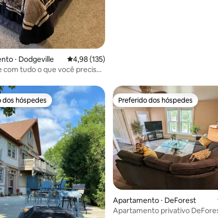
to ⋅ Dodgeville
4,98 de uma avaliação média de 5, 135 avalia
4,98 (135)
 e com tudo o que você precisa
entir em casa.
o dos hóspedes
Preferido dos hóspedes
o dos hóspedes
Preferido dos hóspedes
média de 5, 96 avaliações
Apartamento ⋅ DeForest
Apartamento privativo DeFores