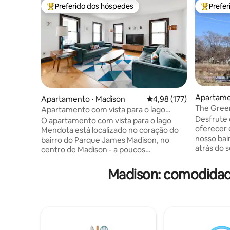
Preferido dos hóspedes
Prefe
Entre os melhores preferidos dos hóspedes
Entre os
Apartame
Apartamento ⋅ Madison
4,98 de uma avaliação m
4,98 (177)
The Green
Apartamento com vista para o lago
para aman
Desfrute 
Mendota
O apartamento com vista para o lago
oferecer 
Mendota está localizado no coração do
nosso bair
bairro do Parque James Madison, no
atrás do 
centro de Madison - a poucos
aconchega
quarteirões da State Street e da praça do
quartos, 
Capitólio do Estado de Wisconsin.
Madison: comodidad
privativa,
Desfrute de vistas panorâmicas do
completa,
parque com muito espaço para viver e
ciclovia/
trabalhar. Você vai adorar o charme
lado da l
original dos anos 1920 com uma mistura
Monona, e
de meados do século e sabor moderno
ficam a a
em todo o apartamento. Licença da