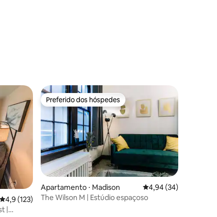
ções
Preferido dos hóspedes
Preferido dos hóspedes
Apartamento ⋅ Madison
4,94 de uma avaliação
4,94 (34)
The Wilson M | Estúdio espaçoso
4,9 de uma avaliação média de 5, 123 avaliações
4,9 (123)
t |