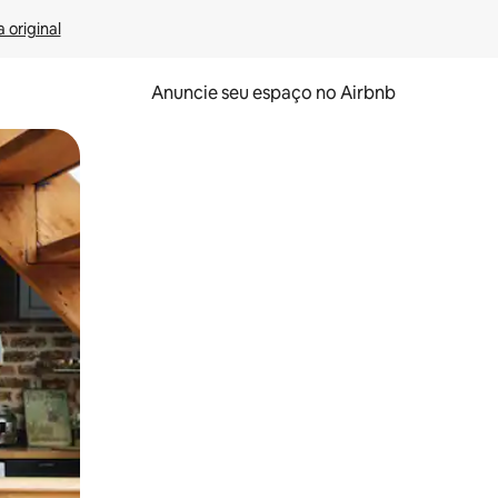
 original
Anuncie seu espaço no Airbnb
 deslizando o dedo na tela.