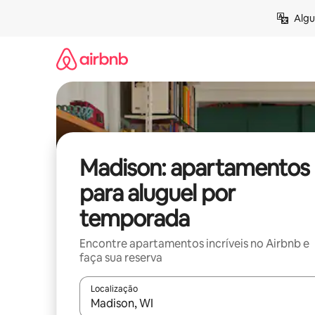
Pular
Algu
para
o
conteúdo
Madison: apartamentos
para aluguel por
temporada
Encontre apartamentos incríveis no Airbnb e
faça sua reserva
Localização
Quando os resultados estiverem disponíveis, expl