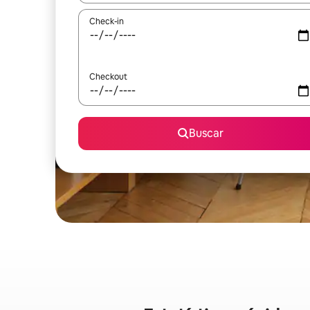
Check-in
Checkout
Buscar