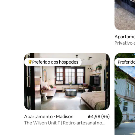
Apartamen
Privativo
para se s
Preferido dos hóspedes
Preferid
Entre os melhores preferidos dos hóspedes
Preferid
Apartamento ⋅ Madison
4,98 de uma avaliação 
4,98 (96)
The Wilson Unit F | Retiro artesanal no
centro da cidade