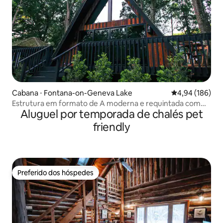
Cabana ⋅ Fontana-on-Geneva Lake
4,94 de uma av
4,94 (186)
Estrutura em formato de A moderna e requintada com
Aluguel por temporada de chalés pet
InReach
friendly
Preferido dos hóspedes
Preferido dos hóspedes