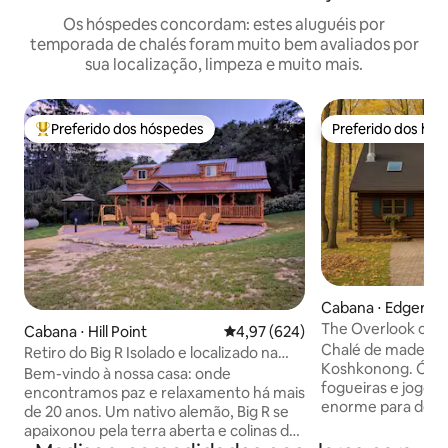
Os hóspedes concordam: estes aluguéis por
temporada de chalés foram muito bem avaliados por
sua localização, limpeza e muito mais.
Preferido dos hóspedes
Preferido dos hó
Entre os melhores preferidos dos hóspedes
Preferido dos hó
Cabana ⋅ Edgerto
The Overlook on 
Cabana ⋅ Hill Point
4,97 de uma avaliação média de 
4,97 (624)
Cabana de madeir
Chalé de madeira 
Retiro do Big R Isolado e localizado na
Koshkonong. Ótimo
natureza
Bem-vindo à nossa casa: onde
fogueiras e jogos
encontramos paz e relaxamento há mais
enorme para desfr
de 20 anos. Um nativo alemão, Big R se
da vista deslumbr
apaixonou pela terra aberta e colinas de
ao lago pelo emba