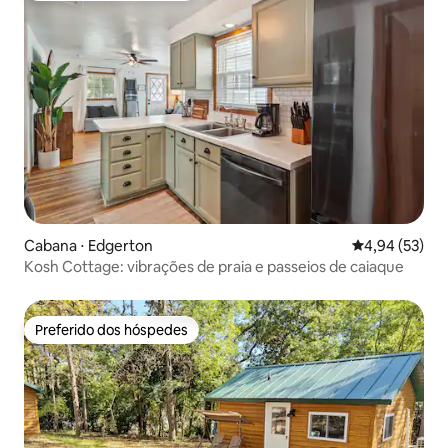
Cabana ⋅ Edgerton
4,94 de uma a
4,94 (53)
Kosh Cottage: vibrações de praia e passeios de caiaque
Preferido dos hóspedes
Preferido dos hóspedes