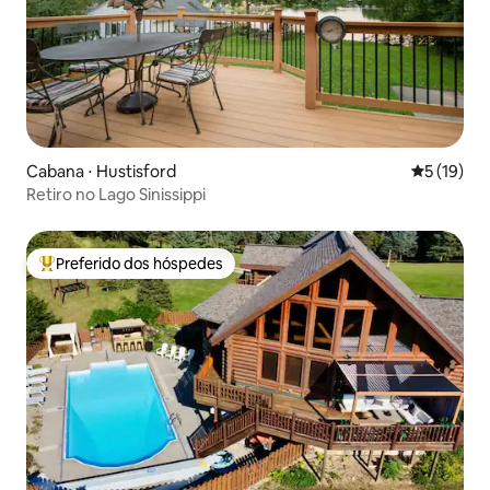
Cabana ⋅ Hustisford
5 de uma a
5 (19)
Retiro no Lago Sinissippi
Preferido dos hóspedes
Entre os melhores preferidos dos hóspedes