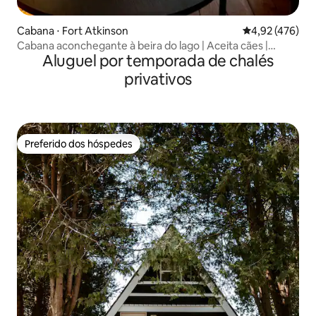
Cabana ⋅ Fort Atkinson
4,92 de uma av
4,92 (476)
Cabana aconchegante à beira do lago | Aceita cães |
Aluguel por temporada de chalés
Acomoda 6 pessoas
privativos
Preferido dos hóspedes
Preferido dos hóspedes