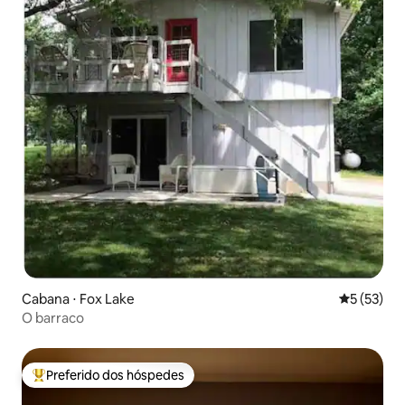
Cabana ⋅ Fox Lake
5 de uma a
5 (53)
O barraco
Preferido dos hóspedes
Entre os melhores preferidos dos hóspedes