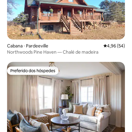
Cabana ⋅ Pardeeville
4,96 de uma a
4,96 (54)
Northwoods Pine Haven — Chalé de madeira
Preferido dos hóspedes
Preferido dos hóspedes