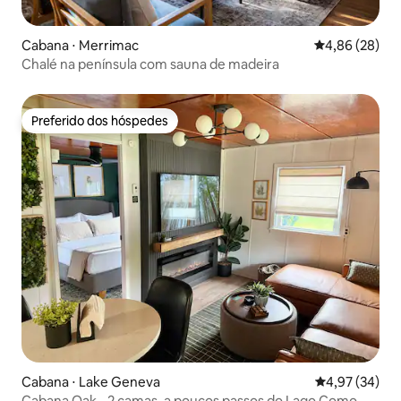
Cabana ⋅ Merrimac
4,86 de uma a
4,86 (28)
Chalé na península com sauna de madeira
Preferido dos hóspedes
Preferido dos hóspedes
Cabana ⋅ Lake Geneva
4,97 de uma a
4,97 (34)
Cabana Oak - 2 camas, a poucos passos do Lago Como,