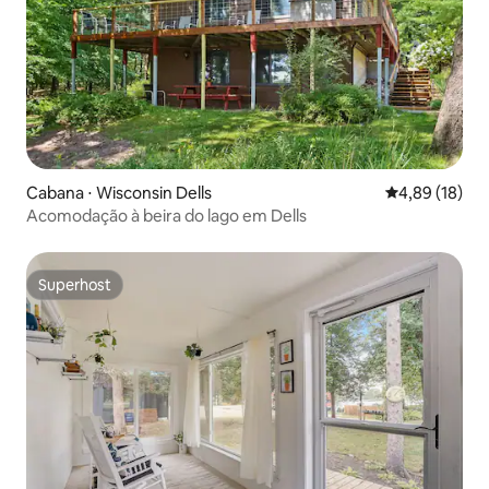
Cabana ⋅ Wisconsin Dells
4,89 de uma a
4,89 (18)
Acomodação à beira do lago em Dells
Superhost
Superhost