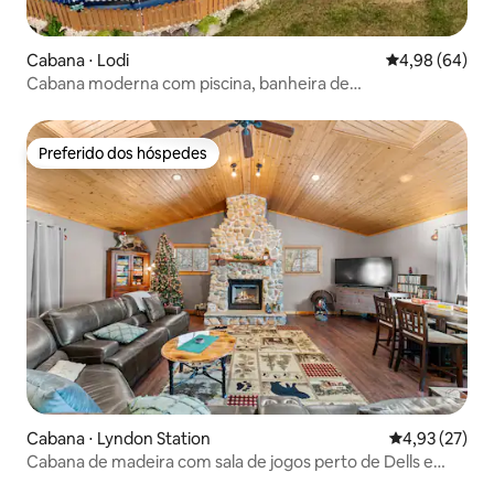
Cabana ⋅ Lodi
4,98 de uma av
4,98 (64)
Cabana moderna com piscina, banheira de
hidromassagem e sauna ao ar livre
Preferido dos hóspedes
Preferido dos hóspedes
Cabana ⋅ Lyndon Station
4,93 de uma a
4,93 (27)
Cabana de madeira com sala de jogos perto de Dells e
banheira de hidromassagem