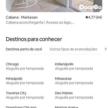
Cabana ⋅ Markesan
4,77 de uma a
4,77 (44)
Cabana aconchegante | Acesso ao lago,
caiaques/bicicletas, quintal enorme!
Destinos para conhecer
Destinos perto de você
Outros tipos de acomodações
Pr
Chicago
Indianápolis
Aluguéis por temporada
Aluguéis por temporada
Mineápolis
Milwaukee
Aluguéis por temporada
Aluguéis por temporada
Traverse City
Des Moines
Aluguéis por temporada
Aluguéis por temporada
Downtown Chicago
Mostrar mais