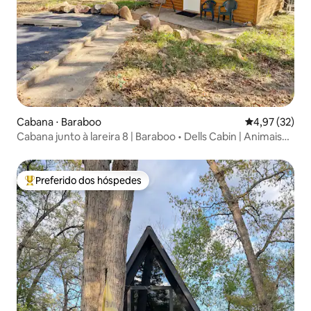
Cabana ⋅ Baraboo
4,97 de uma a
4,97 (32)
Cabana junto à lareira 8 | Baraboo • Dells Cabin | Animais
de estimação permitidos
Preferido dos hóspedes
Entre os melhores preferidos dos hóspedes