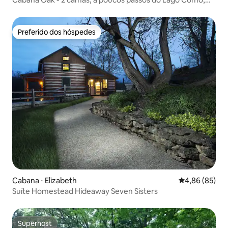
café-bar
Preferido dos hóspedes
Preferido dos hóspedes
Cabana ⋅ Elizabeth
4,86 de uma a
4,86 (85)
Suíte Homestead Hideaway Seven Sisters
Superhost
Superhost