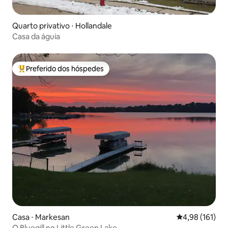
Quarto privativo ⋅ Hollandale
Casa da águia
Preferido dos hóspedes
Entre os melhores preferidos dos hóspedes
Casa ⋅ Markesan
4,98 de uma av
4,98 (161)
O Bluegill no Little Green Lake