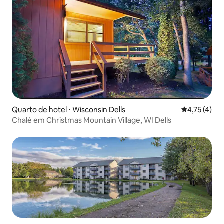
Quarto de hotel ⋅ Wisconsin Dells
4,75 de uma 
4,75 (4)
Chalé em Christmas Mountain Village, WI Dells