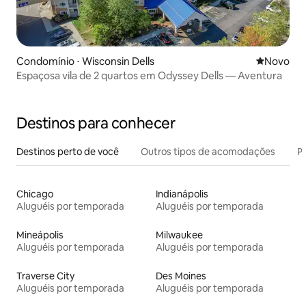
Condomínio ⋅ Wisconsin Dells
Novo lugar
Novo
Espaçosa vila de 2 quartos em Odyssey Dells — Aventura
Destinos para conhecer
Destinos perto de você
Outros tipos de acomodações
Pr
Chicago
Indianápolis
Aluguéis por temporada
Aluguéis por temporada
Mineápolis
Milwaukee
Aluguéis por temporada
Aluguéis por temporada
Traverse City
Des Moines
Aluguéis por temporada
Aluguéis por temporada