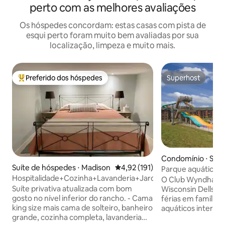
perto com as melhores avaliações
Os hóspedes concordam: estas casas com pista de
esqui perto foram muito bem avaliadas por sua
localização, limpeza e muito mais.
Preferido dos hóspedes
Superhost
Entre os melhores preferidos dos hóspedes
Superhost
Condomínio ⋅ Sau
Suíte de hóspedes ⋅ Madison
4,92 de uma avaliação média de 
4,92 (191)
Parque aquático 
Hospitalidade+Cozinha+Lavanderia+Jardins
O Club Wyndham 
Suíte privativa atualizada com bom
Wisconsin Dells, o
gosto no nível inferior do rancho. - Cama
férias em família.
king size mais cama de solteiro, banheiro
aquáticos internos 
grande, cozinha completa, lavanderia
banheiras de hidr