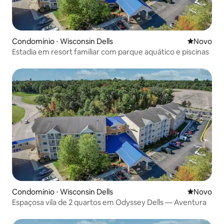
Condomínio ⋅ Wisconsin Dells
Novo lugar
Novo
Estadia em resort familiar com parque aquático e piscinas
Condomínio ⋅ Wisconsin Dells
Novo lugar
Novo
Espaçosa vila de 2 quartos em Odyssey Dells — Aventura