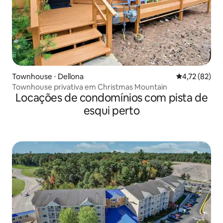
Townhouse ⋅ Dellona
4,72 de uma a
4,72 (82)
Townhouse privativa em Christmas Mountain
Locações de condomínios com pista de
esqui perto