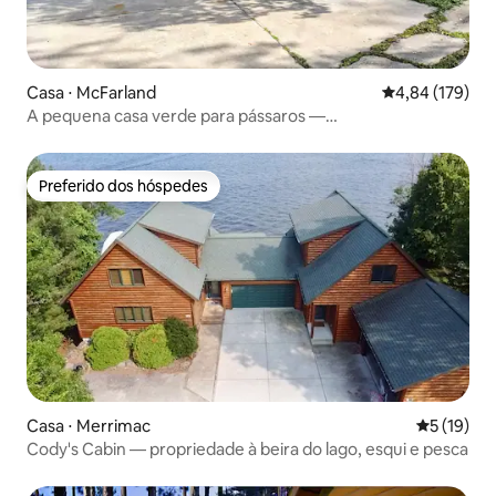
Casa ⋅ McFarland
4,84 de uma av
4,84 (179)
A pequena casa verde para pássaros —
McFarland/Monona
Preferido dos hóspedes
Preferido dos hóspedes
Casa ⋅ Merrimac
5 de uma a
5 (19)
Cody's Cabin — propriedade à beira do lago, esqui e pesca