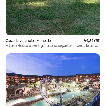
Casa de veraneio ⋅ Montello
4,89 de uma a
4,89 (75)
A Lake House é um lugar aconchegante e tranquilo para
relaxar