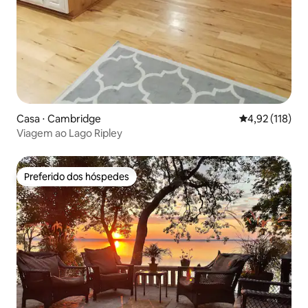
Casa ⋅ Cambridge
4,92 de uma av
4,92 (118)
Viagem ao Lago Ripley
Preferido dos hóspedes
Preferido dos hóspedes