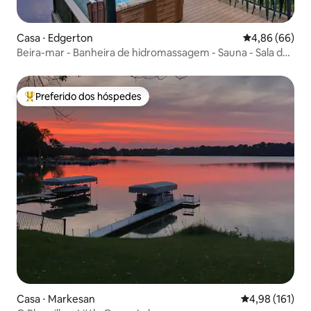
Casa ⋅ Edgerton
4,86 de uma av
4,86 (66)
Beira-mar - Banheira de hidromassagem - Sauna - Sala de
jogos - Animais de estimação
Preferido dos hóspedes
Entre os melhores preferidos dos hóspedes
Casa ⋅ Markesan
4,98 de uma av
4,98 (161)