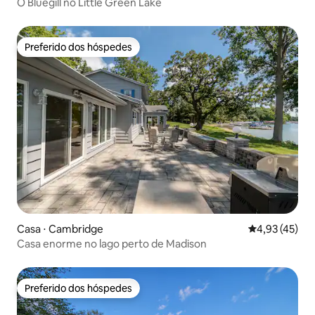
O Bluegill no Little Green Lake
Preferido dos hóspedes
Preferido dos hóspedes
Casa ⋅ Cambridge
4,93 de uma a
4,93 (45)
Casa enorme no lago perto de Madison
Preferido dos hóspedes
Preferido dos hóspedes