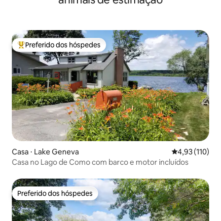
Preferido dos hóspedes
Entre os melhores preferidos dos hóspedes
Casa ⋅ Lake Geneva
4,93 de uma av
4,93 (110)
Casa no Lago de Como com barco e motor incluídos
Preferido dos hóspedes
Preferido dos hóspedes