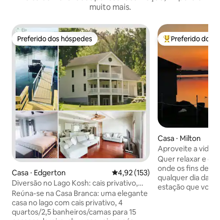
muito mais.
Preferido dos hóspedes
Preferido dos 
Preferido dos hóspedes
Entre os melhore
Casa ⋅ Milton
Aproveite a vida no
Quer relaxar e des
onde os fins de 
Casa ⋅ Edgerton
4,92 de uma avaliação média de 
4,92 (153)
qualquer dia da s
Diversão no Lago Kosh: cais privativo,
estação que você 
decks, fogueira e churrasqueira
Reúna-se na Casa Branca: uma elegante
Buoys UP! você po
casa no lago com cais privativo, 4
exatamente isso. Desfrute de acesso
quartos/2,5 banheiros/camas para 15
privativo à nossa 