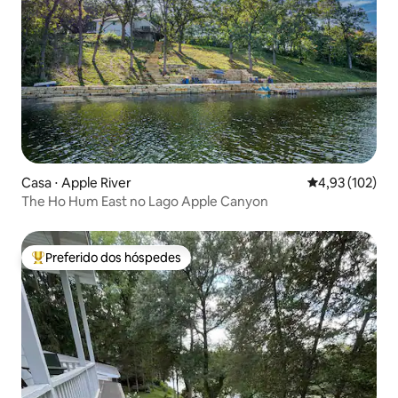
Casa ⋅ Apple River
4,93 de uma av
4,93 (102)
The Ho Hum East no Lago Apple Canyon
Preferido dos hóspedes
Entre os melhores preferidos dos hóspedes