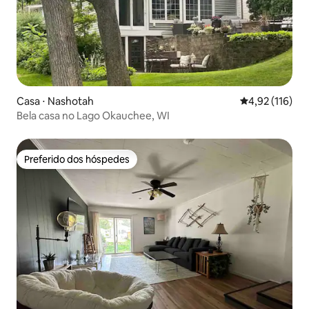
Casa ⋅ Nashotah
4,92 de uma av
4,92 (116)
Bela casa no Lago Okauchee, WI
Preferido dos hóspedes
Preferido dos hóspedes