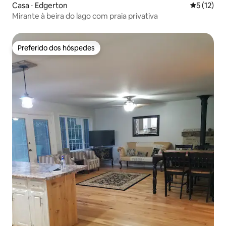
Casa ⋅ Edgerton
5 de uma a
5 (12)
Mirante à beira do lago com praia privativa
Preferido dos hóspedes
Preferido dos hóspedes