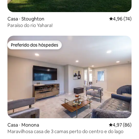
Casa ⋅ Stoughton
4,96 de uma a
4,96 (74)
Paraíso do rio Yahara!
Preferido dos hóspedes
Preferido dos hóspedes
Casa ⋅ Monona
4,97 de uma a
4,97 (86)
Maravilhosa casa de 3 camas perto do centro e do lago