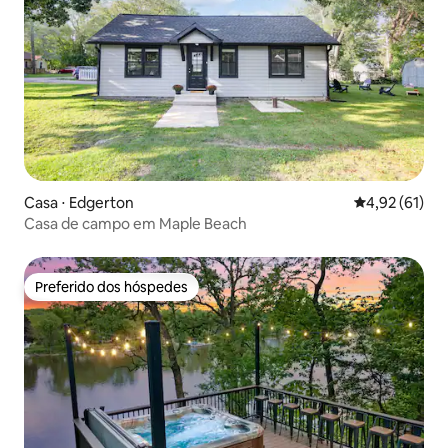
Casa ⋅ Edgerton
4,92 de uma a
4,92 (61)
Casa de campo em Maple Beach
Preferido dos hóspedes
Preferido dos hóspedes