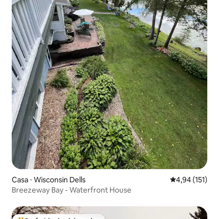
Casa ⋅ Wisconsin Dells
4,94 de uma av
4,94 (151)
Breezeway Bay - Waterfront House