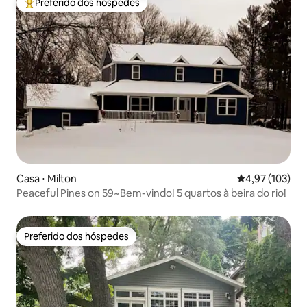
Preferido dos hóspedes
Entre os melhores preferidos dos hóspedes
Casa ⋅ Milton
4,97 de uma av
4,97 (103)
Peaceful Pines on 59~Bem-vindo! 5 quartos à beira do rio!
Preferido dos hóspedes
Preferido dos hóspedes