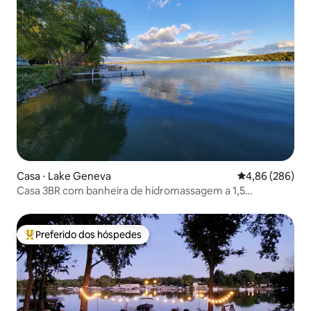
Casa ⋅ Lake Geneva
4,86 de uma ava
4,86 (286)
Casa 3BR com banheira de hidromassagem a 1,5
quarteirões do Lago de Como
Preferido dos hóspedes
Entre os melhores preferidos dos hóspedes