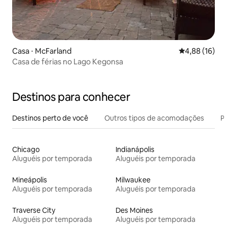
Casa ⋅ McFarland
4,88 de uma a
4,88 (16)
Casa de férias no Lago Kegonsa
Destinos para conhecer
Destinos perto de você
Outros tipos de acomodações
Pr
Chicago
Indianápolis
Aluguéis por temporada
Aluguéis por temporada
Mineápolis
Milwaukee
Aluguéis por temporada
Aluguéis por temporada
Traverse City
Des Moines
Aluguéis por temporada
Aluguéis por temporada