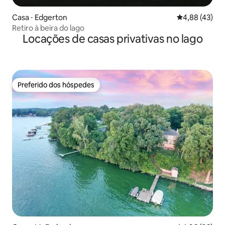
Casa ⋅ Edgerton
4,88 de uma a
4,88 (43)
Retiro à beira do lago
Locações de casas privativas no lago
Preferido dos hóspedes
Preferido dos hóspedes