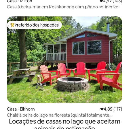
Casa ⋅ Milton
4,97 de uma av
4,97 (103)
Casa à beira-mar em Koshkonong com pôr do sol incrível
Preferido dos hóspedes
Entre os melhores preferidos dos hóspedes
Casa ⋅ Elkhorn
4,89 de uma av
4,89 (117)
Chalé à beira do lago na floresta (quintal totalmente
Locações de casas no lago que aceitam
cercado)
animais de estimação