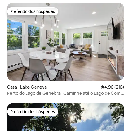
Preferido dos hóspedes
Preferido dos hóspedes
Casa ⋅ Lake Geneva
4,96 de uma av
4,96 (216)
Perto do Lago de Genebra | Caminhe até o Lago de Como
| Fogueira
Preferido dos hóspedes
Preferido dos hóspedes