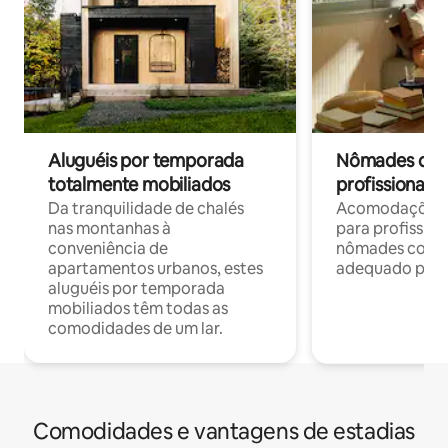
Aluguéis por temporada
Nômades digit
totalmente mobiliados
profissionais 
Da tranquilidade de chalés
Acomodações c
nas montanhas à
para profission
conveniência de
nômades com W
apartamentos urbanos, estes
adequado para 
aluguéis por temporada
mobiliados têm todas as
comodidades de um lar.
Comodidades e vantagens de estadias