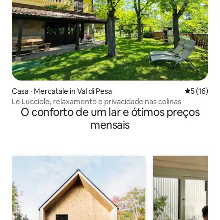
Casa ⋅ Mercatale in Val di Pesa
5 de uma a
5 (16)
Le Lucciole, relaxamento e privacidade nas colinas
O conforto de um lar e ótimos preços
mensais