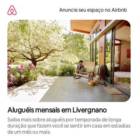
Pular
para
Anuncie seu espaço no Airbnb
o
conteúdo
Aluguéis mensais em Livergnano
Saiba mais sobre aluguéis por temporada de longa
duração que fazem você se sentir em casa em estadias
de um mês ou mais.