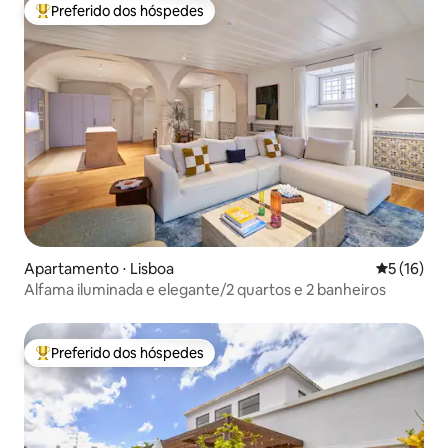
Preferido dos hóspedes
Entre os melhores preferidos dos hóspedes
Apartamento ⋅ Lisboa
5 de uma a
5 (16)
Alfama iluminada e elegante/2 quartos e 2 banheiros
Preferido dos hóspedes
Entre os melhores preferidos dos hóspedes