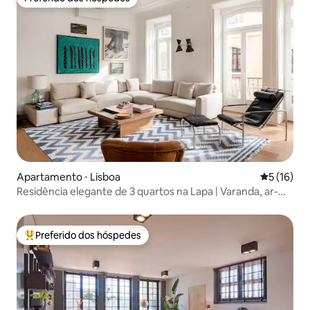
Preferido dos hóspedes
Apartamento ⋅ Lisboa
5 de uma a
5 (16)
Residência elegante de 3 quartos na Lapa | Varanda, ar-
condicionado e estacionamento
Preferido dos hóspedes
Entre os melhores preferidos dos hóspedes