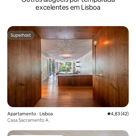
excelentes em Lisboa
Superhost
Superhost
Apartamento ⋅ Lisboa
4,83 de uma a
4,83 (42)
Casa Sacramento A.