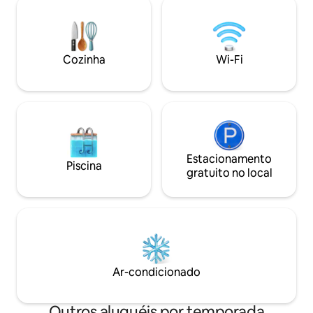
acessível por uma
Bairro Alto e do Cais do Sodré. O edifício
ar livre. Devido à
tem elevador e o transporte é fácil 📶
este apartamento
Wi-Fi gratuito 📺 Smart TV ☕ Café
pessoas com mobil
Nespresso e chá de cortesia
Cozinha
Wi-Fi
Estacionamento
Piscina
gratuito no local
Ar-condicionado
Outros aluguéis por temporada