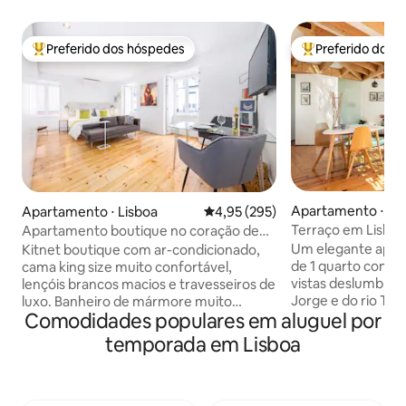
Preferido dos hóspedes
Preferido dos 
Entre os melhores preferidos dos hóspedes
Entre os melhore
Apartamento ⋅ Li
Apartamento ⋅ Lisboa
4,95 de uma avaliação média de 
4,95 (295)
Terraço em Lisboa
Apartamento boutique no coração de
deslumbrante
Lisboa com ar condicionado
Um elegante apar
Kitnet boutique com ar-condicionado,
de 1 quarto com um
cama king size muito confortável,
vistas deslumbran
lençóis brancos macios e travesseiros de
Jorge e do rio Tej
luxo. Banheiro de mármore muito
Comodidades populares em aluguel por
coração de Lisboa
grande com toalhas de alta qualidade.
Pombal, perto do
Cozinha totalmente equipada, lavadora
temporada em Lisboa
Eduardo VII e da A
e secadora. Região animada com muitos
⚠️ATENÇÃO: há ob
restaurantes, lojas e cafés. Diretamente
lado e pode ser b
na histórica linha E28 do bonde 🚋 e a
dia** O apartamento na cobertura é
uma curta distância a pé do Chiado, do