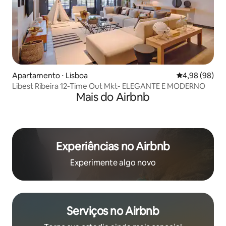
Apartamento ⋅ Lisboa
4,98 de uma av
4,98 (98)
Libest Ribeira 12-Time Out Mkt- ELEGANTE E MODERNO
Mais do Airbnb
Experiências no Airbnb
Experimente algo novo
Serviços no Airbnb