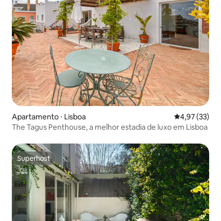
Apartamento ⋅ Lisboa
4,97 de uma a
4,97 (33)
The Tagus Penthouse, a melhor estadia de luxo em Lisboa
Superhost
Superhost