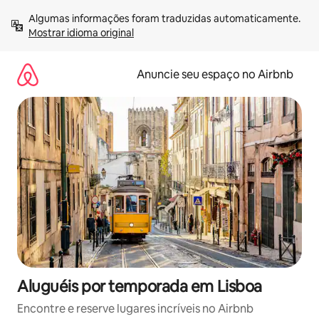
Pular
Algumas informações foram traduzidas automaticamente. 
para
Mostrar idioma original
o
conteúdo
Anuncie seu espaço no Airbnb
Aluguéis por temporada em Lisboa
Encontre e reserve lugares incríveis no Airbnb