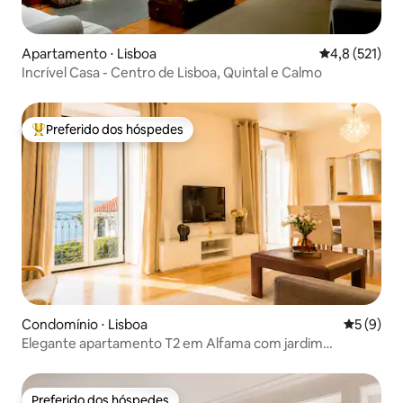
Apartamento ⋅ Lisboa
4,8 de uma av
4,8 (521)
Incrível Casa - Centro de Lisboa, Quintal e Calmo
Preferido dos hóspedes
Entre os melhores preferidos dos hóspedes
Condomínio ⋅ Lisboa
5 de uma 
5 (9)
Elegante apartamento T2 em Alfama com jardim
exclusivo e vista para o Tejo
Preferido dos hóspedes