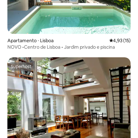
Apartamento ⋅ Lisboa
4,93 de uma a
4,93 (15)
NOVO •Centro de Lisboa • Jardim privado e piscina
Superhost
Superhost