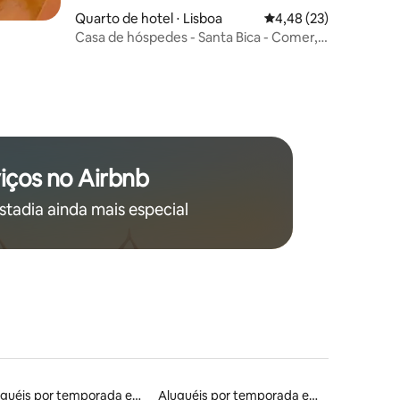
Quarto de hotel ⋅ Lisboa
4,48 de uma avaliação
4,48 (23)
ções
Casa de hóspedes - Santa Bica - Comer,
beber e dormir
iços no Airbnb
stadia ainda mais especial
Aluguéis por temporada em albergue
Aluguéis por temporada em hotéis-fazenda