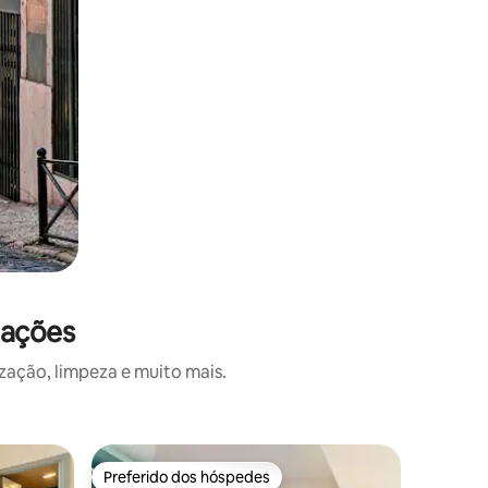
iações
zação, limpeza e muito mais.
Quarto de
Preferido dos hóspedes
Preferido dos hóspedes