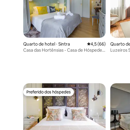
Quarto de hotel ⋅ Sintra
4,5 de uma avaliação 
4,5 (66)
Quarto de
Casa das Hortênsias - Casa de Hóspedes
Luzeiros 
Ecogreen - Quarto 4
Superior
Preferido dos hóspedes
Preferido dos hóspedes