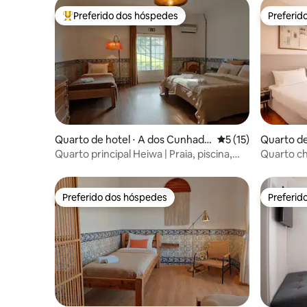
Preferido dos hóspedes
Preferid
Entre os melhores preferidos dos hóspedes
Preferid
Quarto de hotel ⋅ A dos Cunhado
5 de uma avaliação 
5 (15)
Quarto de
s e Maceira
Quarto principal Heiwa | Praia, piscina,
Quarto ch
surfe e ioga
Preferido dos hóspedes
Preferid
Preferido dos hóspedes
Preferid