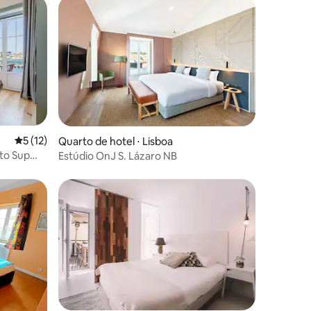
5 de uma avaliação média de 5, 12 avaliações
5 (12)
ções
Quarto de hotel ⋅ Lisboa
rto Sup
Estúdio OnJ S. Lázaro NB