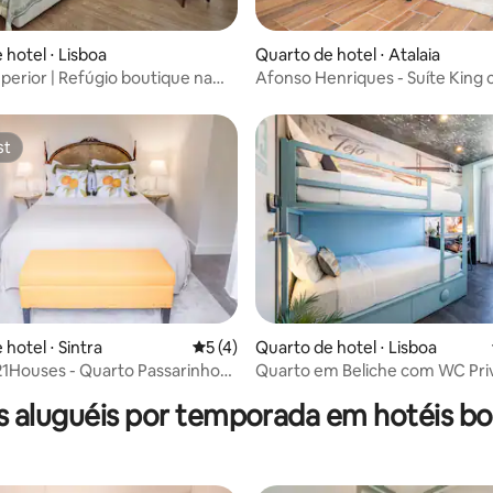
média de 5, 73 avaliações
Quarto de hotel ⋅ Atalaia
 hotel ⋅ Lisboa
Afonso Henriques - Suíte King
perior | Refúgio boutique na
Varanda
boa
st
st
hotel ⋅ Sintra
5 de uma avaliação média de 5, 4 avalia
5 (4)
Quarto de hotel ⋅ Lisboa
1Houses - Quarto Passarinhos
Quarto em Beliche com WC Priv
lha
Exterior
s aluguéis por temporada em hotéis bo