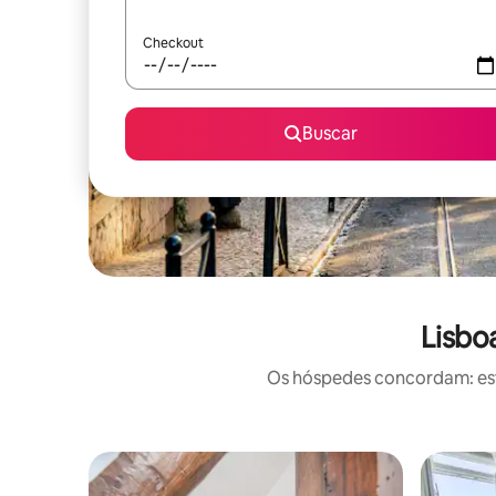
Checkout
Buscar
Lisbo
Os hóspedes concordam: este