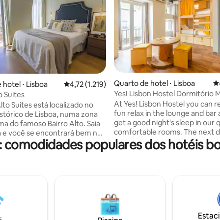
Quarto de hotel ⋅ Lisboa
4
édia de 5, 105 avaliações
 hotel ⋅ Lisboa
4,72 de uma avaliação média de 5, 1.219 avalia
4,72 (1.219)
Yes! Lisbon Hostel Dormitório M
o Suites
Camas com Banheiro
At Yes! Lisbon Hostel you can r
lto Suites está localizado no
fun relax in the lounge and bar
stórico de Lisboa, numa zona
get a good night's sleep in our 
ma do famoso Bairro Alto. Saia
comfortable rooms. The next da
a e você se encontrará bem no
: comodidades populares dos hotéis b
be fresh as a daisy, ready to ex
e Lisboa. Você poderá
Lisbon's most important attracti
tar todos os principais
within walking distance! Travelling alone?
idade a pé. A apenas 2
Don't worry; you'll meet loads 
 pé, você pode chegar a todos
in our lobby and at our special e
s mais conhecidos como Baixa,
the Free Walking Tours, Pub Cr
incipe Real, Rossio, Avenida da
the Famous Dinners! Book now for the
, etc. A apenas 100 m de
best hosteling experience in th
 você vai encontrar o famoso
Estac
o Miradouro São Pedro de