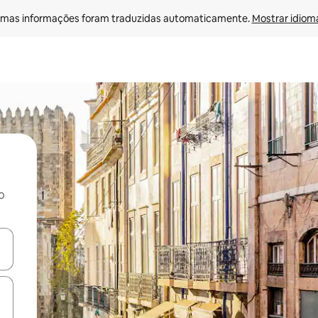
mas informações foram traduzidas automaticamente. 
Mostrar idioma
o
ore-os usando as seta para cima e para baixo do teclado ou tocando e