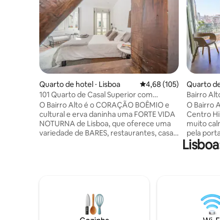
Quarto de hotel ⋅ Lisboa
4,68 de uma avaliação m
4,68 (105)
Quarto de
101 Quarto de Casal Superior com
Bairro Alt
varanda
O Bairro Alto é o CORAÇÃO BOÊMIO e
O Bairro A
cultural e erva daninha uma FORTE VIDA
Centro Hi
NOTURNA de Lisboa, que oferece uma
muito cal
variedade de BARES, restaurantes, casas
pela port
Lisboa
de música de fado, terraços. E lugares
coração d
culturais e lojas durante o dia. Um edifício
experimen
histórico de 1855 recuperado ( sem
encantos da c
elevador ) na antiga cidade de Lisboa.
minutos a
com quartos suítes modernos e
os bairro
confortáveis, 4 quartos Standard com
Chiado, Pr
14m quadrados cada e 4 quartos
Liberdade
Superior com 26m quadrados cada, com
distância
1 quarto de casal, um banheiro privativo e
miradour