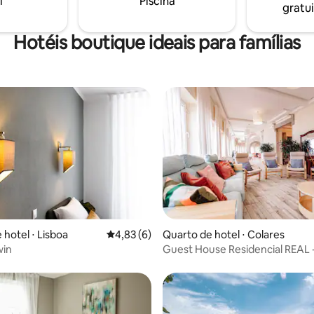
i
Piscina
gratui
.
Hotéis boutique ideais para famílias
 média de 5, 4 avaliações
 hotel ⋅ Lisboa
4,83 de uma avaliação média de 5, 6 avalia
4,83 (6)
Quarto de hotel ⋅ Colares
win
Guest House Residencial REAL 
DBL econômico