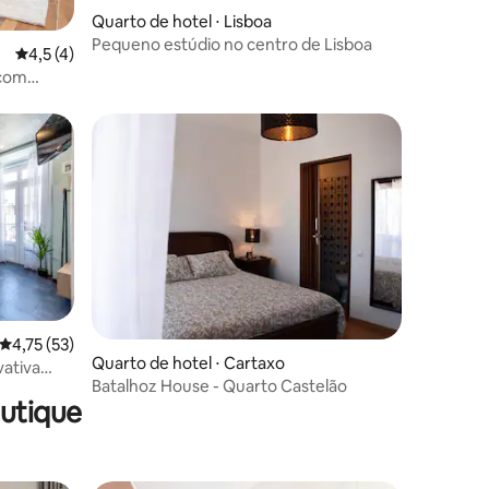
Quarto de hotel ⋅ Lisboa
Pequeno estúdio no centro de Lisboa
4,5 de uma avaliação média de 5, 4 avaliações
4,5 (4)
 com
ções
4,75 de uma avaliação média de 5, 53 avaliações
4,75 (53)
Quarto de hotel ⋅ Cartaxo
ativa
Batalhoz House - Quarto Castelão
utique