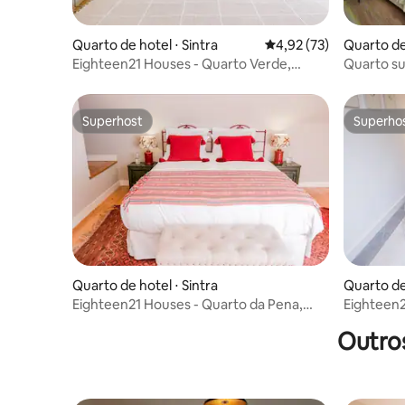
Quarto de hotel ⋅ Sintra
4,92 de uma avaliação 
4,92 (73)
Quarto de
Eighteen21 Houses - Quarto Verde,
Quarto su
Quinta Velha
Lapa, Lis
Superhost
Superho
Superhost
Superho
Quarto de hotel ⋅ Sintra
Quarto de 
Eighteen21 Houses - Quarto da Pena,
Eighteen2
Quinta Velha
Quinta Ve
Outro