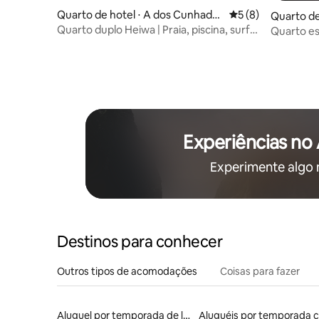
Quarto de hotel ⋅ A dos Cunhados
5 de uma avaliação
5 (8)
Quarto de
e Maceira
Quarto duplo Heiwa | Praia, piscina, surfe
Quarto e
e ioga
Experiências no
Experimente algo
Destinos para conhecer
Outros tipos de acomodações
Coisas para fazer
Aluguel por temporada de lofts