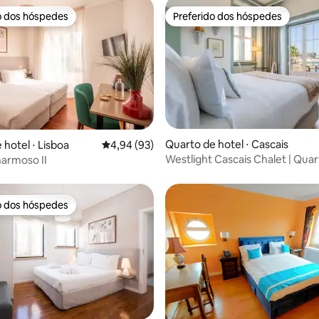
o dos hóspedes
Preferido dos hóspedes
o dos hóspedes
Preferido dos hóspedes
Quarto de hotel ⋅ Cascais
média de 5, 15 avaliações
 hotel ⋅ Lisboa
4,94 de uma avaliação média de 5, 93 avalia
4,94 (93)
Westlight Cascais Chalet | Qua
armoso II
Vista Mar
o dos hóspedes
o dos hóspedes