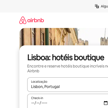
Pular
Algu
para
o
conteúdo
Lisboa: hotéis boutique
Encontre e reserve hotéis boutique incríveis n
Airbnb
Localização
Quando os resultados estiverem disponíveis, expl
Check-in