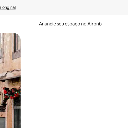
 original
Anuncie seu espaço no Airbnb
 deslizando o dedo na tela.