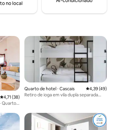
Ar-condicionado
to no local
Quarto de hotel ⋅ Cascais
4,39 de uma avaliação
4,39 (49)
Retiro de ioga em vila dupla separada
ções
4,71 de uma avaliação média de 5, 38 avaliações
4,71 (38)
(compartilhada ou privada)
- Quarto