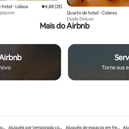
 média de 5, 8 avaliações
 hotel ⋅ Lisboa
4,88 de uma avaliação média de 5, 25 avalia
4,88 (25)
spaçoso
Quarto de hotel ⋅ Colares
Duplo Deluxe
Mais do Airbnb
 Airbnb
Serv
 novo
Torne sua e
Aluguéis por temporada com acesso à praia
Aluguéis por temporada com banheiro para PCD
Aluguéis de espaços em frente à praia