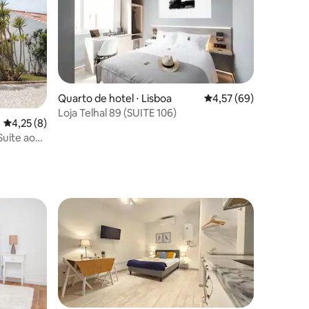
Quarto de hotel ⋅ Lisboa
4,57 de uma avaliação
4,57 (69)
ções
Loja Telhal 89 (SUITE 106)
4,25 de uma avaliação média de 5, 8 avaliações
4,25 (8)
Suíte ao