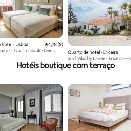
média de 5, 66 avaliações
 hotel ⋅ Lisboa
4,78 de uma avaliação média de 5, 9 avalia
4,78 (9)
Suites - Quarto Duplo/Twin
Quarto de hotel ⋅ Ericeira
Surf Vilas by Laneez Ericeira — 
Hotéis boutique com terraço
pôr do sol