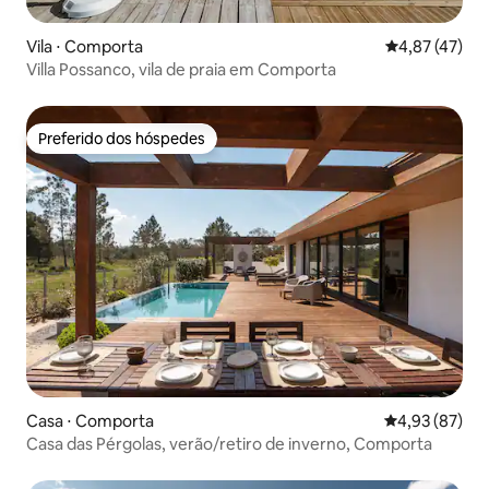
Vila ⋅ Comporta
4,87 de uma a
4,87 (47)
Villa Possanco, vila de praia em Comporta
Preferido dos hóspedes
Preferido dos hóspedes
Casa ⋅ Comporta
4,93 de uma a
4,93 (87)
Casa das Pérgolas, verão/retiro de inverno, Comporta