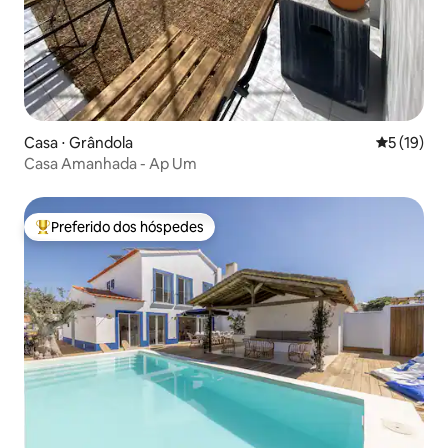
Casa ⋅ Grândola
5 de uma a
5 (19)
Casa Amanhada - Ap Um
Preferido dos hóspedes
Entre os melhores preferidos dos hóspedes