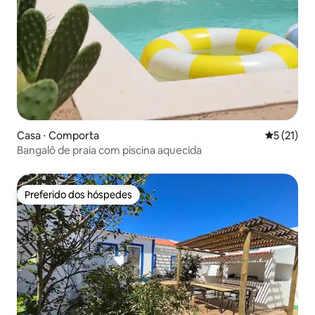
Casa ⋅ Comporta
5 de uma a
5 (21)
Bangalô de praia com piscina aquecida
Preferido dos hóspedes
Preferido dos hóspedes