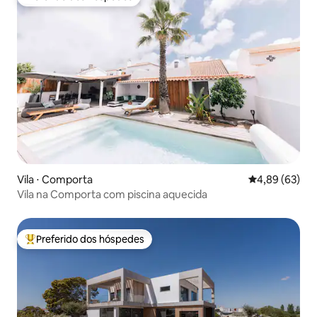
Preferido dos hóspedes
Vila ⋅ Comporta
4,89 de uma a
4,89 (63)
Vila na Comporta com piscina aquecida
Preferido dos hóspedes
Entre os melhores preferidos dos hóspedes