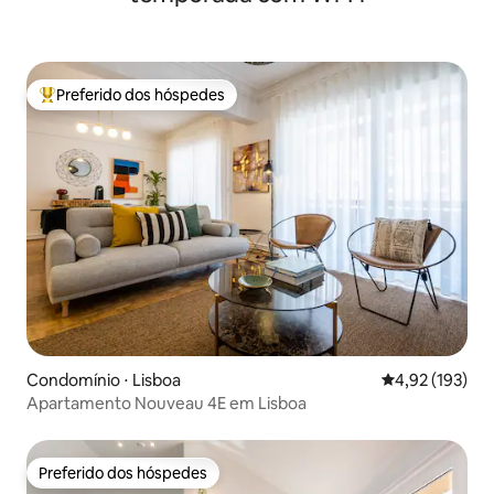
Preferido dos hóspedes
Entre os melhores preferidos dos hóspedes
Condomínio ⋅ Lisboa
4,92 de uma av
4,92 (193)
Apartamento Nouveau 4E em Lisboa
Preferido dos hóspedes
Preferido dos hóspedes