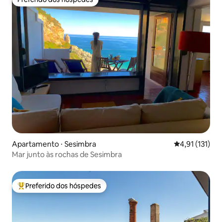
Preferido dos hóspedes
Apartamento ⋅ Sesimbra
4,91 de uma av
4,91 (131)
Mar junto às rochas de Sesimbra
Preferido dos hóspedes
Entre os melhores preferidos dos hóspedes