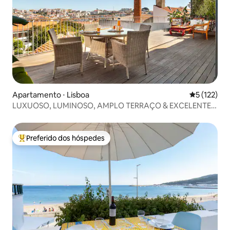
Apartamento ⋅ Lisboa
5 de uma av
5 (122)
LUXUOSO, LUMINOSO, AMPLO TERRAÇO & EXCELENTE
VISTA
Preferido dos hóspedes
Entre os melhores preferidos dos hóspedes