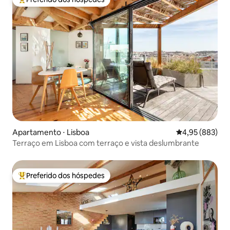
Entre os melhores preferidos dos hóspedes
Apartamento ⋅ Lisboa
4,95 de uma ava
4,95 (883)
Terraço em Lisboa com terraço e vista deslumbrante
Preferido dos hóspedes
Entre os melhores preferidos dos hóspedes