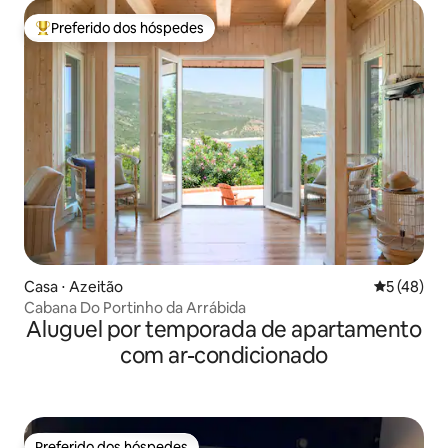
Preferido dos hóspedes
Entre os melhores preferidos dos hóspedes
Casa ⋅ Azeitão
5 de uma a
5 (48)
Cabana Do Portinho da Arrábida
Aluguel por temporada de apartamento
com ar-condicionado
Preferido dos hóspedes