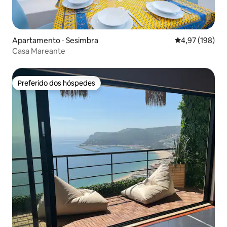
Apartamento ⋅ Sesimbra
4,97 de uma av
4,97 (198)
Casa Mareante
Preferido dos hóspedes
Preferido dos hóspedes