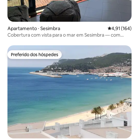
Apartamento ⋅ Sesimbra
4,91 de uma av
4,91 (164)
Cobertura com vista para o mar em Sesimbra — com
estacionamento no centro
Preferido dos hóspedes
Preferido dos hóspedes