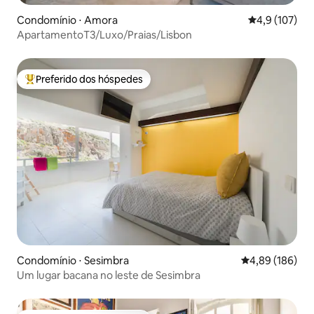
Condomínio ⋅ Amora
4,9 de uma av
4,9 (107)
ApartamentoT3/Luxo/Praias/Lisbon
Preferido dos hóspedes
Entre os melhores preferidos dos hóspedes
Condomínio ⋅ Sesimbra
4,89 de uma av
4,89 (186)
Um lugar bacana no leste de Sesimbra