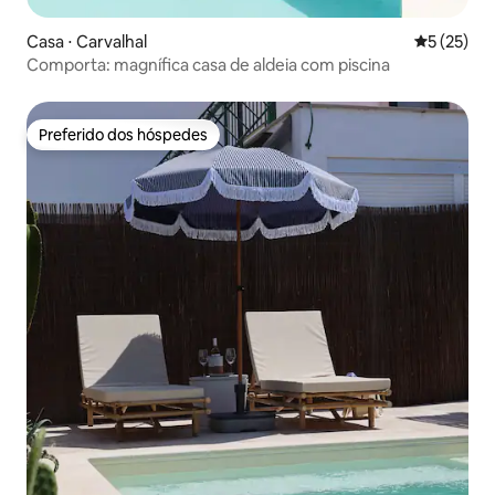
Casa ⋅ Carvalhal
5 de uma a
5 (25)
Comporta: magnífica casa de aldeia com piscina
Preferido dos hóspedes
Preferido dos hóspedes