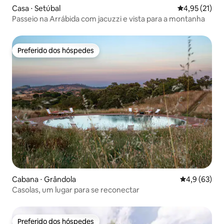
Casa ⋅ Setúbal
4,95 de uma a
4,95 (21)
Passeio na Arrábida com jacuzzi e vista para a montanha
Preferido dos hóspedes
Preferido dos hóspedes
Cabana ⋅ Grândola
4,9 de uma a
4,9 (63)
Casolas, um lugar para se reconectar
Preferido dos hóspedes