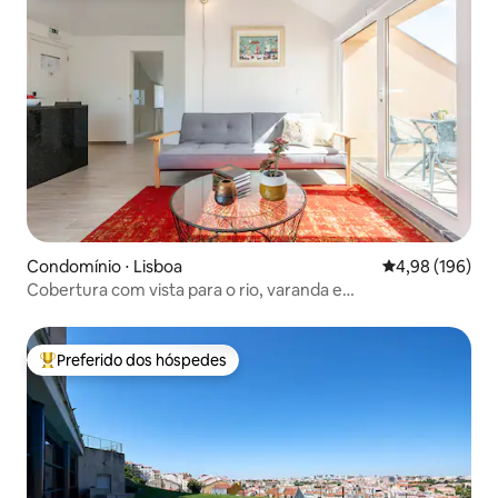
Condomínio ⋅ Lisboa
4,98 de uma av
4,98 (196)
Cobertura com vista para o rio, varanda e
estacionamento
Preferido dos hóspedes
Entre os melhores preferidos dos hóspedes