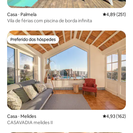
Casa ⋅ Palmela
4,89 de uma av
4,89 (251)
Vila de férias com piscina de borda infinita
Preferido dos hóspedes
Preferido dos hóspedes
Casa ⋅ Melides
4,93 de uma av
4,93 (162)
CASAVADIA melides II