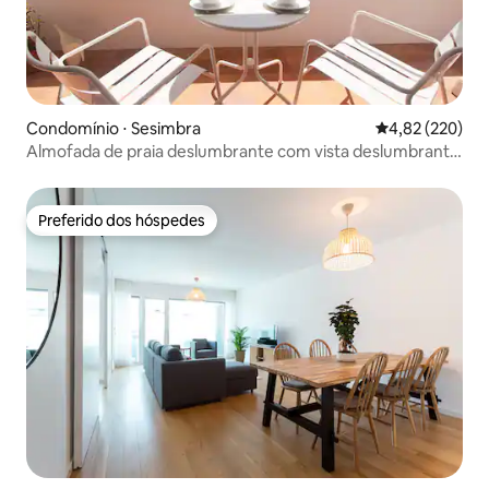
Condomínio ⋅ Sesimbra
4,82 de uma av
4,82 (220)
Almofada de praia deslumbrante com vista deslumbrante
para o mar
Preferido dos hóspedes
Preferido dos hóspedes