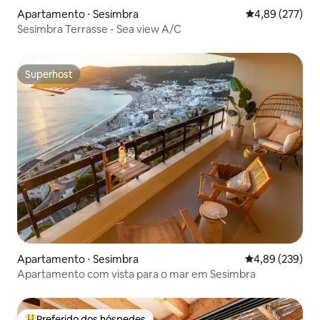
Apartamento ⋅ Sesimbra
4,89 de uma av
4,89 (277)
Sesimbra Terrasse - Sea view A/C
Superhost
Superhost
Apartamento ⋅ Sesimbra
4,89 de uma ava
4,89 (239)
Apartamento com vista para o mar em Sesimbra
Preferido dos hóspedes