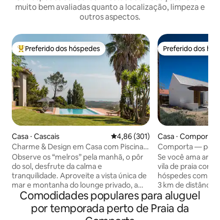
muito bem avaliadas quanto a localização, limpeza e
outros aspectos.
Preferido dos hóspedes
Preferido dos hó
Entre os melhores preferidos dos hóspedes
Preferido dos hó
Casa ⋅ Cascais
4,86 de uma avaliação média de 
4,86 (301)
Casa ⋅ Comporta
Charme & Design em Casa com Piscina e
Comporta — peque
Vista Magnífica de Mar e Montanha
Observe os “melros” pela manhã, o pôr
Se você ama areia,
do sol, desfrute da calma e
vila de praia com 
tranquilidade. Aproveite a vista única de
hóspedes com uma
mar e montanha do lounge privado, a
3 km de distância
Comodidades populares para aluguel
piscina infinita, a “Serra de Sintra”-a
praias de Portugal,
montanha mágica, os seus bosques
seu próximo aluguel de f
por temporada perto de Praia da
encantados, conventos e palácios.
terreno de 600 m²