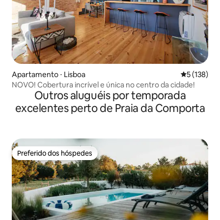
Apartamento ⋅ Lisboa
5 de uma av
5 (138)
NOVO! Cobertura incrível e única no centro da cidade!
Outros aluguéis por temporada
excelentes perto de Praia da Comporta
Preferido dos hóspedes
Preferido dos hóspedes