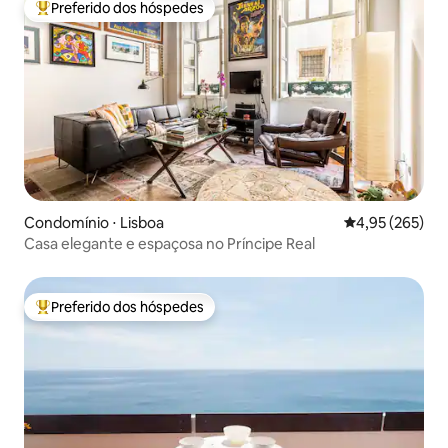
Preferido dos hóspedes
Entre os melhores preferidos dos hóspedes
Condomínio ⋅ Lisboa
4,95 de uma av
4,95 (265)
Casa elegante e espaçosa no Príncipe Real
Preferido dos hóspedes
Entre os melhores preferidos dos hóspedes