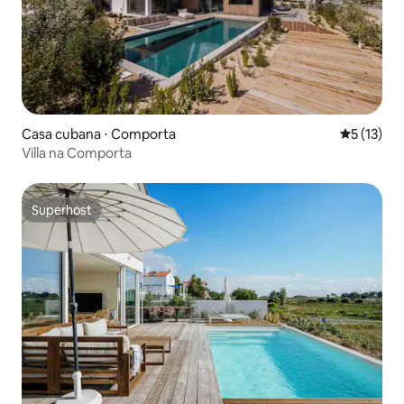
Casa cubana ⋅ Comporta
5 de uma a
5 (13)
Villa na Comporta
Superhost
Superhost