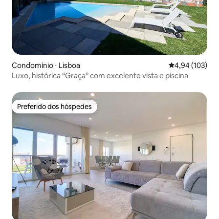
Condomínio ⋅ Lisboa
4,94 de uma av
4,94 (103)
Luxo, histórica “Graça” com excelente vista e piscina
Preferido dos hóspedes
Preferido dos hóspedes