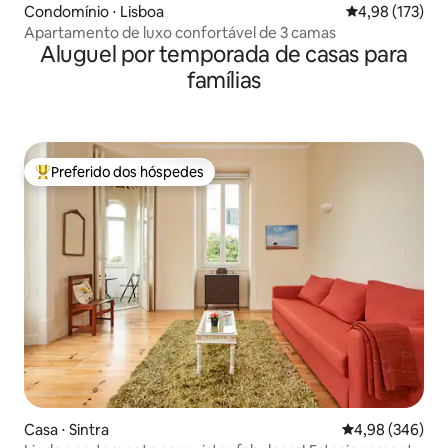
Condomínio ⋅ Lisboa
4,98 de uma av
4,98 (173)
Apartamento de luxo confortável de 3 camas
Aluguel por temporada de casas para
famílias
Preferido dos hóspedes
Entre os melhores preferidos dos hóspedes
Casa ⋅ Sintra
4,98 de uma ava
4,98 (346)