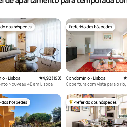
el de apartamento para temporada com
rido dos hóspedes
Preferido dos hóspedes
 melhores preferidos dos hóspedes
Preferido dos hóspedes
édia de 5, 102 avaliações
o ⋅ Lisboa
4,92 de uma avaliação média de 5, 193 avalia
4,92 (193)
Condomínio ⋅ Lisboa
4
nto Nouveau 4E em Lisboa
Cobertura com vista para o rio,
estacionamento
o dos hóspedes
Preferido dos hóspedes
o dos hóspedes
Entre os melhores preferidos d