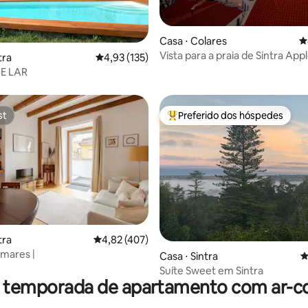
édia de 5, 147 avaliações
Casa ⋅ Colares
4
Vista para a praia de Sintra App
tra
4,93 de uma avaliação média de 5, 135 avalia
4,93 (135)
E LAR
st
Preferido dos hóspedes
st
Entre os melhores preferidos d
édia de 5, 142 avaliações
tra
4,82 de uma avaliação média de 5, 407 avalia
4,82 (407)
mares |
Casa ⋅ Sintra
4
Suíte Sweet em Sintra
r temporada de apartamento com ar-c