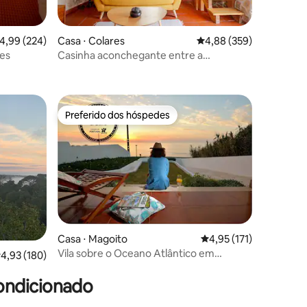
,99 de uma avaliação média de 5, 224 avaliações
4,99 (224)
Casa ⋅ Colares
4,88 de uma avaliação m
4,88 (359)
les
Casinha aconchegante entre a
ções
montanha e o mar
Preferido dos hóspedes
os hóspedes
Preferido dos hóspedes
ções
Casa ⋅ Magoito
4,95 de uma avaliação 
4,95 (171)
Vila sobre o Oceano Atlântico em
,93 de uma avaliação média de 5, 180 avaliações
4,93 (180)
Magoito-Sintra
ondicionado