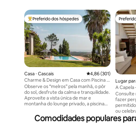
Preferido dos hóspedes
Preferid
Entre os melhores preferidos dos hóspedes
Preferid
Casa ⋅ Cascais
4,86 de uma avaliação m
4,86 (301)
Charme & Design em Casa com Piscina e
Lugar para
Vista Magnífica de Mar e Montanha
Observe os “melros” pela manhã, o pôr
A Capela 
do sol, desfrute da calma e tranquilidade.
XVIII
Consulte 
Aproveite a vista única de mar e
fazer per
montanha do lounge privado, a piscina
permitido
infinita, a “Serra de Sintra”-a montanha
ou celebraçõe
mágica, os seus bosques encantados,
Comodidades populares para 
em uma c
conventos e palácios. Possibilidade de
construíd
incluir uma mesa de trabalho. Existe
uma área d
também a possibilidade de aceitar
para uso 