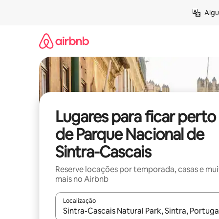
Pular
Algu
para
o
conteúdo
Lugares para ficar perto
de Parque Nacional de
Sintra-Cascais
Reserve locações por temporada, casas e mu
mais no Airbnb
Localização
Quando os resultados estiverem disponíveis, expl