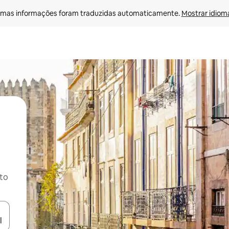
mas informações foram traduzidas automaticamente. 
Mostrar idioma
ito
ore-os usando as seta para cima e para baixo do teclado ou tocando e