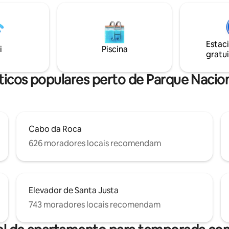
armário cobertos de papel de 
a a montanha do Castelo dos
juta natural, banheiro de márm
 - 5 minutos a pé da Estação
branco com cabine de chuveiro
ue também é o principal ponto
Nossos hóspedes podem usar a 
ro para a maioria dos passeios
de mergulho aquecida a 32ºC 
Estac
ia
i
Piscina
todo o ano.
gratui
dos os belos cafés, lojas e
tes pitorescos.
ticos populares perto de Parque Nacion
Cabo da Roca
626 moradores locais recomendam
Elevador de Santa Justa
743 moradores locais recomendam