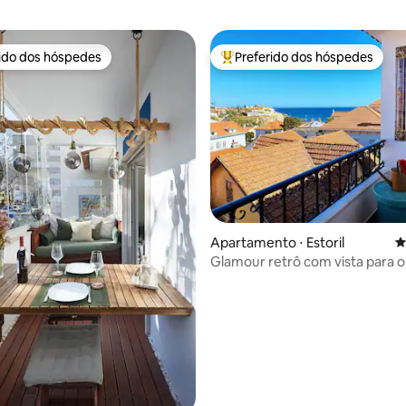
rido dos hóspedes
Preferido dos hóspedes
 melhores preferidos dos hóspedes
Entre os melhores preferidos d
Apartamento ⋅ Estoril
4
Glamour retrô com vista para o
minutos da praia