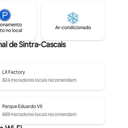
parede de
espetaculares da região. A uma curta
ore
distância a pé do centro de Malveria da
 a vapor.
Serra com supermercado, etc. e alguns
piscina
restaurantes. A 10 minutos de carro da
durante
encantadora cidade portuária de
ionamento
Ar-condicionado
Cascais.
to no local
al de Sintra-Cascais
LX Factory
824 moradores locais recomendam
Parque Eduardo VII
669 moradores locais recomendam