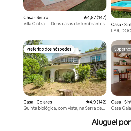
Casa ⋅ Sintra
4,87 de uma avaliação m
4,87 (147)
Villa Cintra — Duas casas deslumbrantes
Casa ⋅ Sin
LAR, DOC
Preferido dos hóspedes
Superho
Preferido dos hóspedes
Superho
Casa ⋅ Colares
4,9 de uma avaliação m
4,9 (142)
Casa ⋅ Sin
Quinta biológica, com vista, na Serra de
Casa Gala
Sintra
Aluguel po