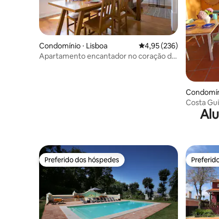
Condomínio ⋅ Lisboa
4,95 de uma avaliação m
4,95 (236)
Apartamento encantador no coração da
Baixa
Condomíni
Costa Guia
Alu
quartos -
Preferido dos hóspedes
Preferid
Preferido dos hóspedes
Preferid