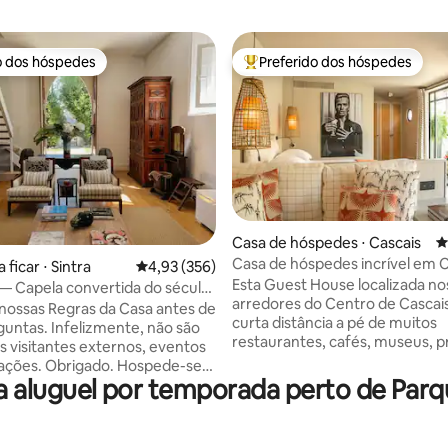
o dos hóspedes
Preferido dos hóspedes
o dos hóspedes
Entre os melhores preferidos d
édia de 5, 301 avaliações
Casa de hóspedes ⋅ Cascais
4
Casa de hóspedes incrível em C
 ficar ⋅ Sintra
4,93 de uma avaliação média de 5, 356 avalia
4,93 (356)
com piscina de mergulho comp
Esta Guest House localizada no
— Capela convertida do século
arredores do Centro de Cascai
nossas Regras da Casa antes de
curta distância a pé de muitos
guntas. Infelizmente, não são
restaurantes, cafés, museus, pr
s visitantes externos, eventos
uma curta viagem de trem de 
s. Obrigado. Hospede-se
até o centro de Lisboa. Espaço
aluguel por temporada perto de Parqu
apela lindamente reformada,
aberto, com uma divisória de m
a em 1789. A Capela oferece
um metro de altura separando 
e estar privativa ao ar livre
estar com cozinha do quarto, 
exclusivo dos hóspedes com