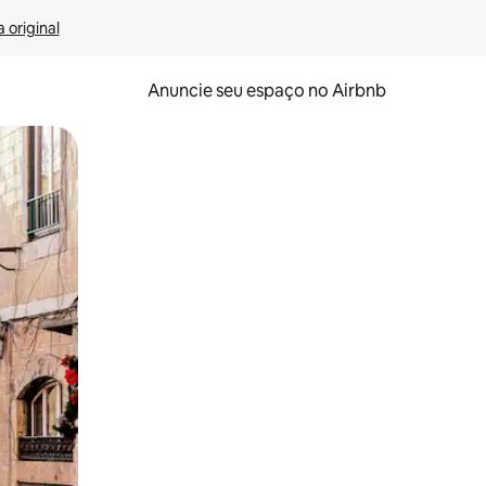
 original
Anuncie seu espaço no Airbnb
 deslizando o dedo na tela.