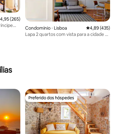
,95 de uma avaliação média de 5, 265 avaliações
4,95 (265)
íncipe
Condomínio ⋅ Lisboa
4,89 de uma avaliação 
4,89 (435)
Lapa 2 quartos com vista para a cidade e
para o rio
ções
lias
Preferido dos hóspedes
os hóspedes
Preferido dos hóspedes