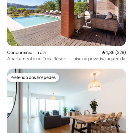
Condomínio ⋅ Tróia
4,86 de uma ava
4,86 (228)
Apartamento no Tróia Resort — piscina privativa aquecida
Preferido dos hóspedes
Preferido dos hóspedes