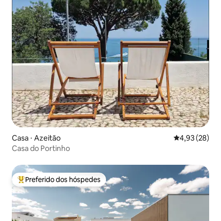
Casa ⋅ Azeitão
4,93 de uma a
4,93 (28)
Casa do Portinho
Preferido dos hóspedes
Entre os melhores preferidos dos hóspedes