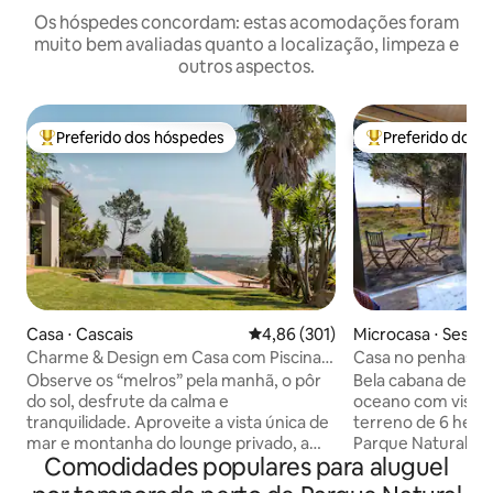
Os hóspedes concordam: estas acomodações foram
muito bem avaliadas quanto a localização, limpeza e
outros aspectos.
Preferido dos hóspedes
Preferido dos 
Entre os melhores preferidos dos hóspedes
Entre os melhore
Casa ⋅ Cascais
4,86 de uma avaliação média de 
4,86 (301)
Microcasa ⋅ Sesim
Charme & Design em Casa com Piscina e
Casa no penhasco 
Vista Magnífica de Mar e Montanha
Observe os “melros” pela manhã, o pôr
Bela cabana de mad
do sol, desfrute da calma e
oceano com vistas 
tranquilidade. Aproveite a vista única de
terreno de 6 hecta
mar e montanha do lounge privado, a
Parque Natural da
Comodidades populares para aluguel
piscina infinita, a “Serra de Sintra”-a
vista direta para
montanha mágica, os seus bosques
sol mágico. Praia