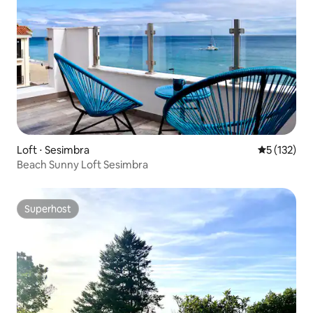
Loft ⋅ Sesimbra
5 de uma av
5 (132)
Beach Sunny Loft Sesimbra
Superhost
Superhost