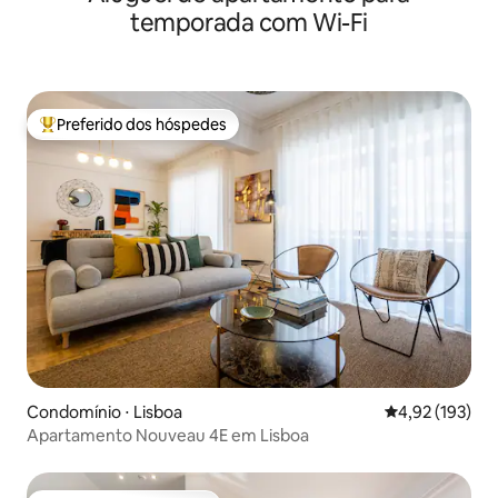
temporada com Wi-Fi
Preferido dos hóspedes
Entre os melhores preferidos dos hóspedes
Condomínio ⋅ Lisboa
4,92 de uma av
4,92 (193)
Apartamento Nouveau 4E em Lisboa