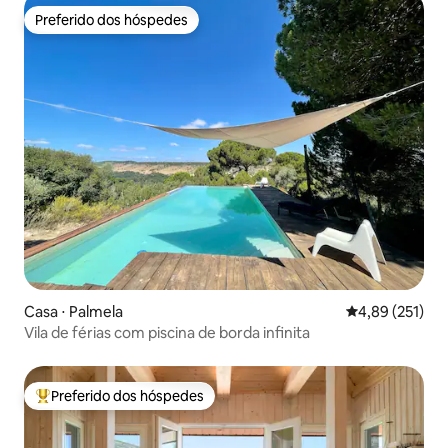
Preferido dos hóspedes
Preferido dos hóspedes
Casa ⋅ Palmela
4,89 de uma av
4,89 (251)
Vila de férias com piscina de borda infinita
Preferido dos hóspedes
Entre os melhores preferidos dos hóspedes