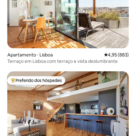
Apartamento ⋅ Lisboa
4,95 de uma ava
4,95 (883)
Terraço em Lisboa com terraço e vista deslumbrante
Preferido dos hóspedes
Entre os melhores preferidos dos hóspedes