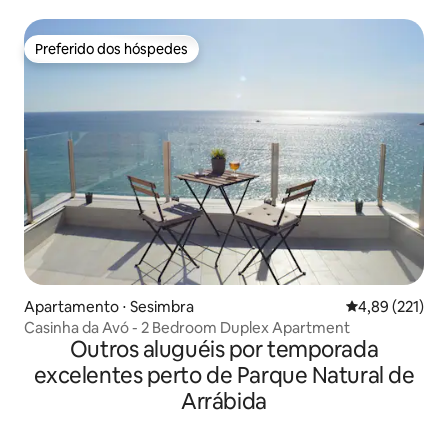
Preferido dos hóspedes
Preferido dos hóspedes
Apartamento ⋅ Sesimbra
4,89 de uma av
4,89 (221)
Casinha da Avó - 2 Bedroom Duplex Apartment
Outros aluguéis por temporada
excelentes perto de Parque Natural de
Arrábida