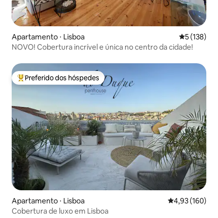
Apartamento ⋅ Lisboa
5 de uma av
5 (138)
NOVO! Cobertura incrível e única no centro da cidade!
Preferido dos hóspedes
Entre os melhores preferidos dos hóspedes
Apartamento ⋅ Lisboa
4,93 de uma av
4,93 (160)
Cobertura de luxo em Lisboa