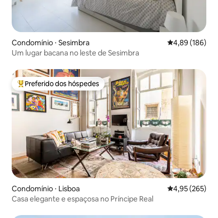
Condomínio ⋅ Sesimbra
4,89 de uma av
4,89 (186)
Um lugar bacana no leste de Sesimbra
Preferido dos hóspedes
Entre os melhores preferidos dos hóspedes
Condomínio ⋅ Lisboa
4,95 de uma av
4,95 (265)
Casa elegante e espaçosa no Príncipe Real