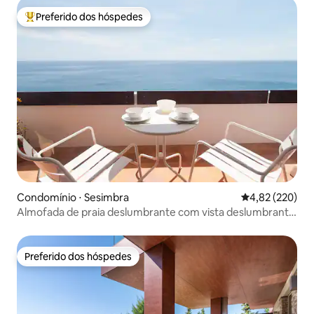
Preferido dos hóspedes
Entre os melhores preferidos dos hóspedes
Condomínio ⋅ Sesimbra
4,82 de uma av
4,82 (220)
Almofada de praia deslumbrante com vista deslumbrante
para o mar
Preferido dos hóspedes
Preferido dos hóspedes