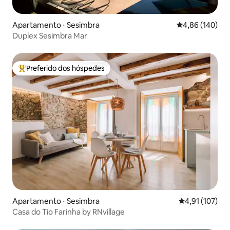
Apartamento ⋅ Sesimbra
4,86 de uma av
4,86 (140)
Duplex Sesimbra Mar
Preferido dos hóspedes
Entre os melhores preferidos dos hóspedes
Apartamento ⋅ Sesimbra
4,91 de uma av
4,91 (107)
Casa do Tio Farinha by RNvillage