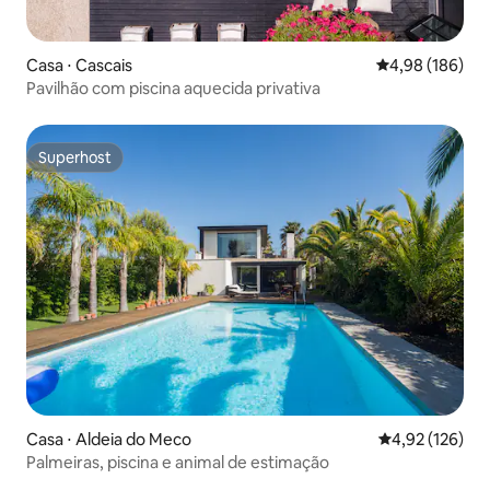
Casa ⋅ Cascais
4,98 de uma av
4,98 (186)
Pavilhão com piscina aquecida privativa
Superhost
Superhost
Casa ⋅ Aldeia do Meco
4,92 de uma av
4,92 (126)
Palmeiras, piscina e animal de estimação