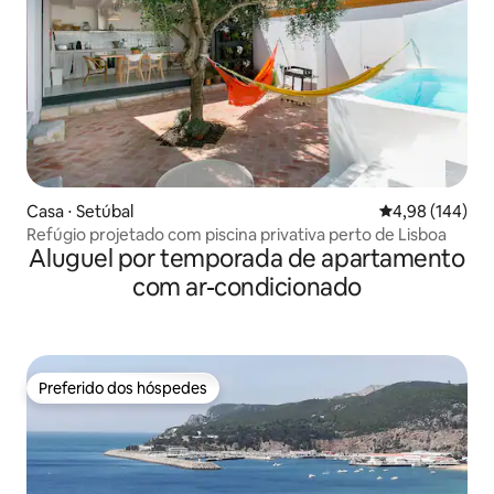
Casa ⋅ Setúbal
4,98 de uma av
4,98 (144)
Refúgio projetado com piscina privativa perto de Lisboa
Aluguel por temporada de apartamento
com ar-condicionado
Preferido dos hóspedes
Preferido dos hóspedes