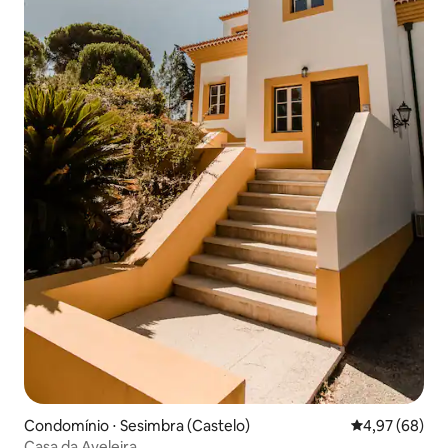
Condomínio ⋅ Sesimbra (Castelo)
4,97 de uma a
4,97 (68)
Casa da Aveleira