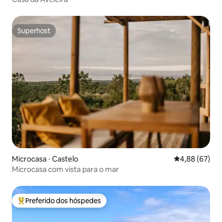
Superhost
Superhost
Microcasa ⋅ Castelo
4,88 de uma a
4,88 (67)
Microcasa com vista para o mar
Preferido dos hóspedes
Entre os melhores preferidos dos hóspedes