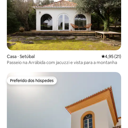
Casa ⋅ Setúbal
4,95 de uma a
4,95 (21)
Passeio na Arrábida com jacuzzi e vista para a montanha
Preferido dos hóspedes
Preferido dos hóspedes