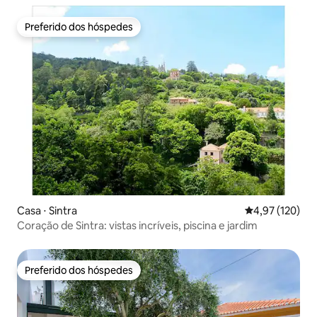
Preferido dos hóspedes
Preferido dos hóspedes
Casa ⋅ Sintra
4,97 de uma av
4,97 (120)
Coração de Sintra: vistas incríveis, piscina e jardim
Preferido dos hóspedes
Preferido dos hóspedes