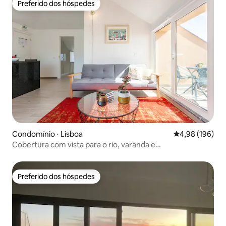
Preferido dos hóspedes
Preferido dos hóspedes
Condomínio ⋅ Lisboa
4,98 de uma av
4,98 (196)
Cobertura com vista para o rio, varanda e
estacionamento
Preferido dos hóspedes
Preferido dos hóspedes