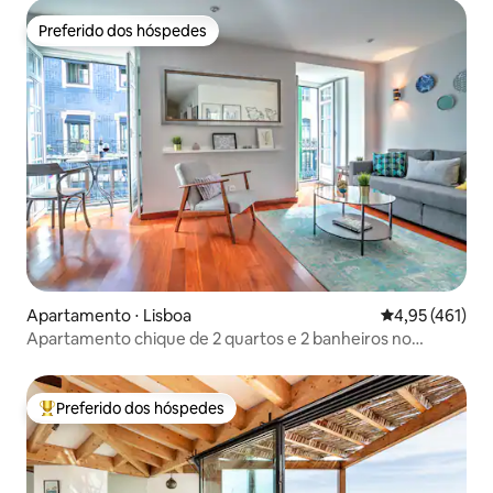
Preferido dos hóspedes
Preferido dos hóspedes
Apartamento ⋅ Lisboa
4,95 de uma av
4,95 (461)
Apartamento chique de 2 quartos e 2 banheiros no
Chiado, localização privilegiada
Preferido dos hóspedes
Entre os melhores preferidos dos hóspedes