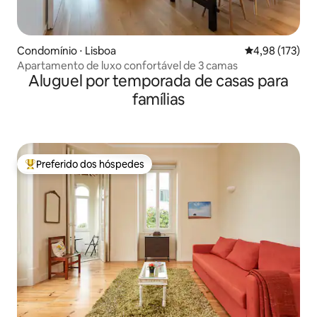
Condomínio ⋅ Lisboa
4,98 de uma av
4,98 (173)
Apartamento de luxo confortável de 3 camas
Aluguel por temporada de casas para
famílias
Preferido dos hóspedes
Entre os melhores preferidos dos hóspedes