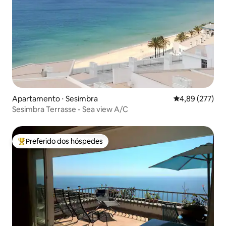
Apartamento ⋅ Sesimbra
4,89 de uma av
4,89 (277)
Sesimbra Terrasse - Sea view A/C
Preferido dos hóspedes
Entre os melhores preferidos dos hóspedes