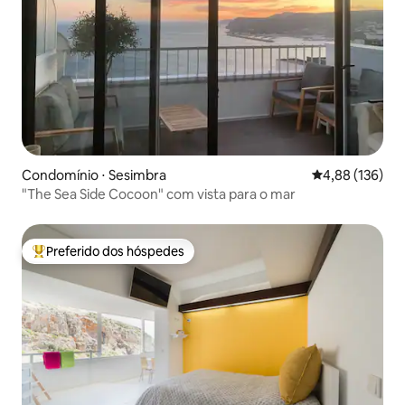
Condomínio ⋅ Sesimbra
4,88 de uma av
4,88 (136)
"The Sea Side Cocoon" com vista para o mar
Preferido dos hóspedes
Entre os melhores preferidos dos hóspedes