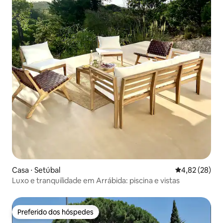
Casa ⋅ Setúbal
4,82 de uma a
4,82 (28)
Luxo e tranquilidade em Arrábida: piscina e vistas
Preferido dos hóspedes
Preferido dos hóspedes