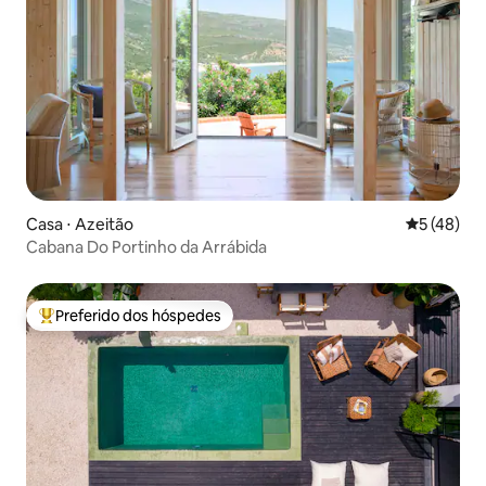
Casa ⋅ Azeitão
5 de uma a
5 (48)
Cabana Do Portinho da Arrábida
Preferido dos hóspedes
Entre os melhores preferidos dos hóspedes