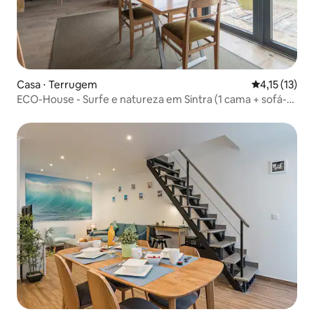
Casa ⋅ Terrugem
4,15 de uma a
4,15 (13)
ECO-House - Surfe e natureza em Sintra (1 cama + sofá-
cama)