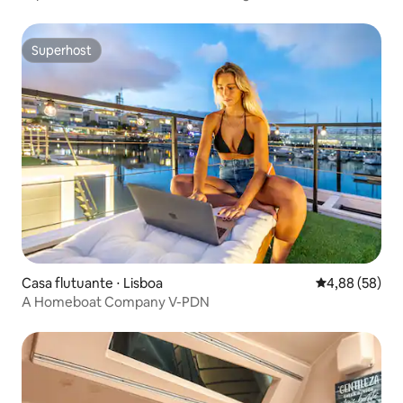
Superhost
Superhost
Casa flutuante ⋅ Lisboa
4,88 de uma a
4,88 (58)
A Homeboat Company V-PDN