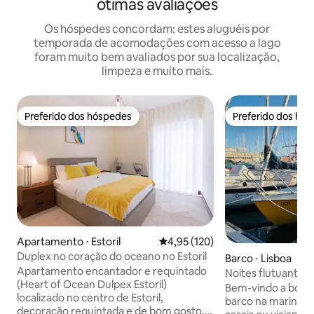
ótimas avaliações
Os hóspedes concordam: estes aluguéis por
temporada de acomodações com acesso a lago
foram muito bem avaliados por sua localização,
limpeza e muito mais.
Preferido dos hóspedes
Preferido dos hó
Preferido dos hóspedes
Preferido dos hó
Apartamento ⋅ Estoril
4,95 de uma avaliação média de 
4,95 (120)
Duplex no coração do oceano no Estoril
Barco ⋅ Lisboa
Apartamento encantador e requintado
Noites flutuantes
(Heart of Ocean Dulpex Estoril)
Bem-vindo a bord
localizado no centro de Estoril,
barco na marina de
decoração requintada e de bom gosto,