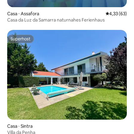
Casa ⋅ Assafora
4,33 de uma a
4,33 (63)
Casa da Luz da Samarra naturnahes Ferienhaus
Superhost
Superhost
Casa ⋅ Sintra
Villa da Penha