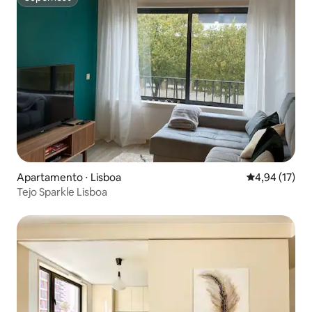
Superhost
Apartamento ⋅ Lisboa
4,94 de uma a
4,94 (17)
Tejo Sparkle Lisboa