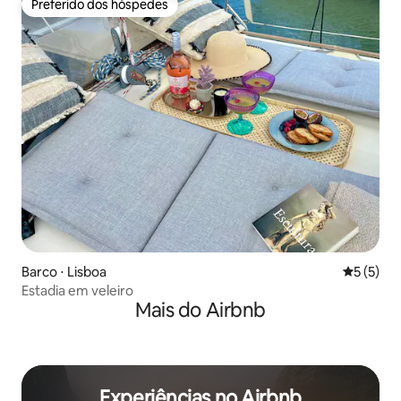
Preferido dos hóspedes
Preferido dos hóspedes
Barco ⋅ Lisboa
5 de uma 
5 (5)
Estadia em veleiro
Mais do Airbnb
Experiências no Airbnb