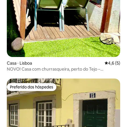
Casa ⋅ Lisboa
4,6 de uma 
4,6 (5)
NOVO! Casa com churrasqueira, perto do Tejo –
Acomodações com jardim em Lisboa
Preferido dos hóspedes
Preferido dos hóspedes