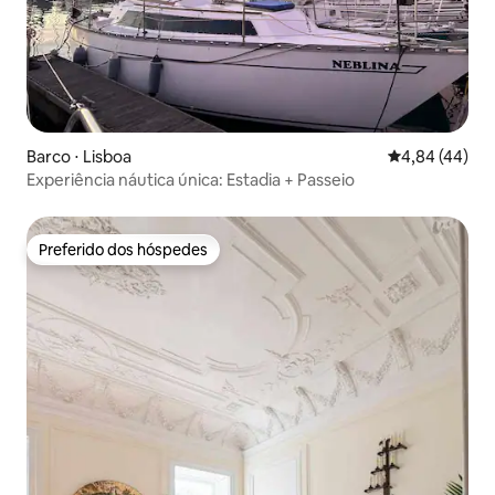
Barco ⋅ Lisboa
4,84 de uma a
4,84 (44)
Experiência náutica única: Estadia + Passeio
Preferido dos hóspedes
Preferido dos hóspedes