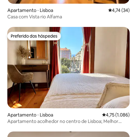
Apartamento ⋅ Lisboa
4,74 de uma a
4,74 (34)
Casa com Vista rio Alfama
Preferido dos hóspedes
Preferido dos hóspedes
Apartamento ⋅ Lisboa
4,75 de uma aval
4,75 (1.086)
Apartamento acolhedor no centro de Lisboa; Melhor
localização e vista