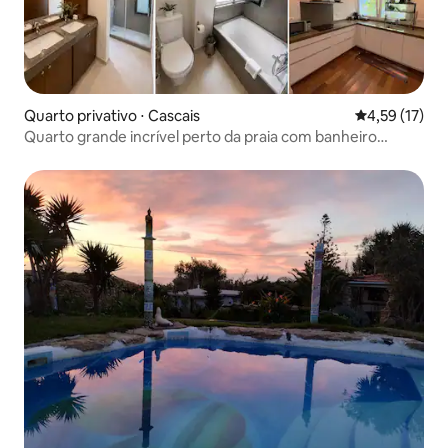
Quarto privativo ⋅ Cascais
4,59 de uma a
4,59 (17)
Quarto grande incrível perto da praia com banheiro
compartilhado