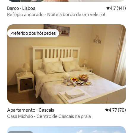
Barco ⋅ Lisboa
4,7 de uma av
4,7 (141)
Refúgio ancorado - Noite a bordo de um veleiro!
Preferido dos hóspedes
Preferido dos hóspedes
Apartamento ⋅ Cascais
4,77 de uma a
4,77 (70)
Casa Michão - Centro de Cascais na praia