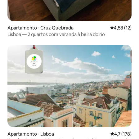
Apartamento ⋅ Cruz Quebrada
4,58 de uma a
4,58 (12)
Lisboa — 2 quartos com varanda à beira do rio
Apartamento ⋅ Lisboa
4,7 de uma av
4,7 (178)