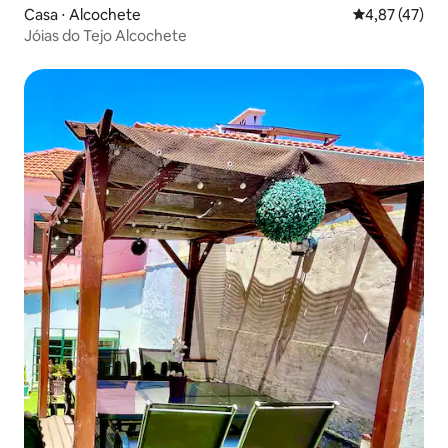
Casa ⋅ Alcochete
4,87 de uma a
4,87 (47)
Jóias do Tejo Alcochete