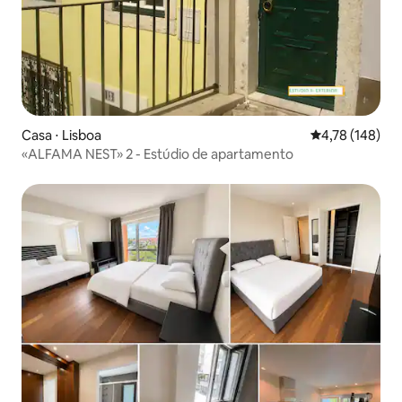
Casa ⋅ Lisboa
4,78 de uma av
4,78 (148)
«ALFAMA NEST» 2 - Estúdio de apartamento