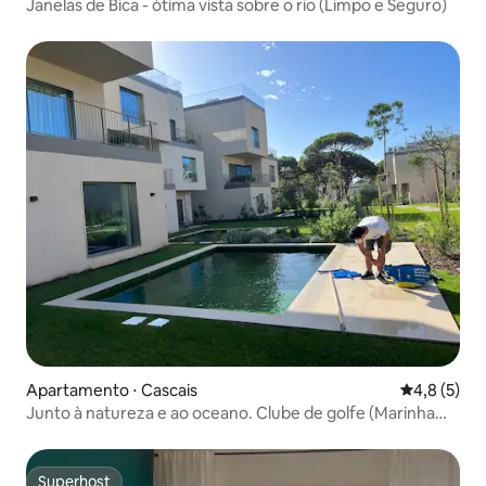
Janelas de Bica - ótima vista sobre o rio (Limpo e Seguro)
Apartamento ⋅ Cascais
4,8 de uma 
4,8 (5)
Junto à natureza e ao oceano. Clube de golfe (Marinha
Prime)
Superhost