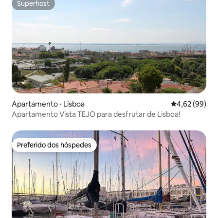
Superhost
Superhost
Apartamento ⋅ Lisboa
4,62 de uma a
4,62 (99)
Apartamento Vista TEJO para desfrutar de Lisboa!
Preferido dos hóspedes
Preferido dos hóspedes