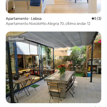
Apartamento ⋅ Lisboa
5 de uma 
5 (3)
Apartamento NosoloMio Alegria 70, último andar 12
Superhost
Superhost