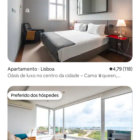
Apartamento ⋅ Lisboa
4,79 de uma av
4,79 (118)
Oásis de luxo no centro da cidade ~ Cama ♛queen,
concierge
Preferido dos hóspedes
Preferido dos hóspedes