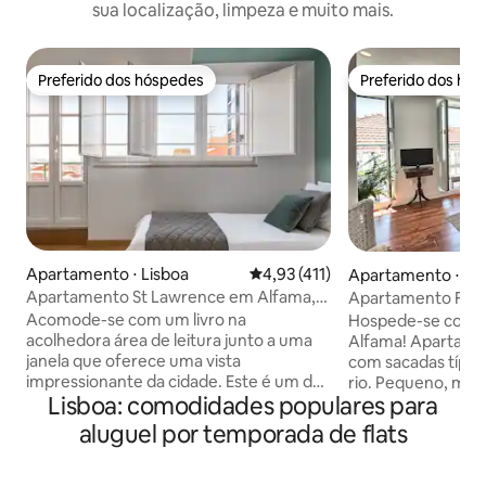
sua localização, limpeza e muito mais.
Preferido dos hóspedes
Preferido dos hó
Preferido dos hóspedes
Preferido dos hó
Apartamento ⋅ Lisboa
4,93 de uma avaliação média de 
4,93 (411)
Apartamento ⋅ Li
Apartamento St Lawrence em Alfama,
Apartamento Fern
centro histórico de Lisboa
de Alfama, rio.
Acomode-se com um livro na
Hospede-se como
acolhedora área de leitura junto a uma
Alfama! Apartamen
janela que oferece uma vista
com sacadas típicas
impressionante da cidade. Este é um de
rio. Pequeno, mas
Lisboa: comodidades populares para
um conjunto de 3 apartamentos
m²), preserva deta
projetados pela Hoost Home Staging
memórias de fam
aluguel por temporada de flats
que combina o histórico e o
aos nossos vizinhos
contemporâneo, aqui em um espaço
que procuram expe
com detalhes em verde. Para sua
CENTRAL: em uma 