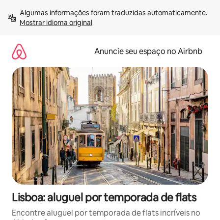
Pular
Algumas informações foram traduzidas automaticamente. 
para
Mostrar idioma original
o
conteúdo
Anuncie seu espaço no Airbnb
Lisboa: aluguel por temporada de flats
Encontre aluguel por temporada de flats incríveis no