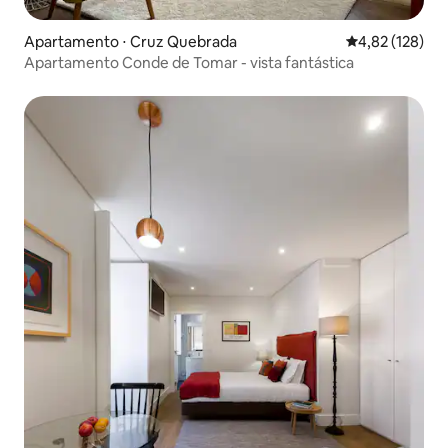
Apartamento ⋅ Cruz Quebrada
4,82 de uma av
4,82 (128)
Apartamento Conde de Tomar - vista fantástica