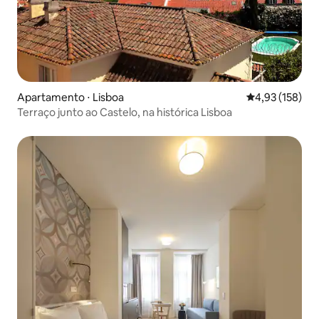
Apartamento ⋅ Lisboa
4,93 de uma av
4,93 (158)
Terraço junto ao Castelo, na histórica Lisboa