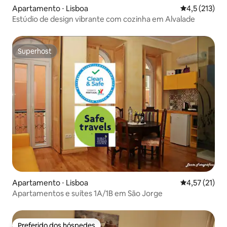
Apartamento ⋅ Lisboa
4,5 de uma av
4,5 (213)
Estúdio de design vibrante com cozinha em Alvalade
Superhost
Superhost
Apartamento ⋅ Lisboa
4,57 de uma a
4,57 (21)
Apartamentos e suítes 1A/1B em São Jorge
Preferido dos hóspedes