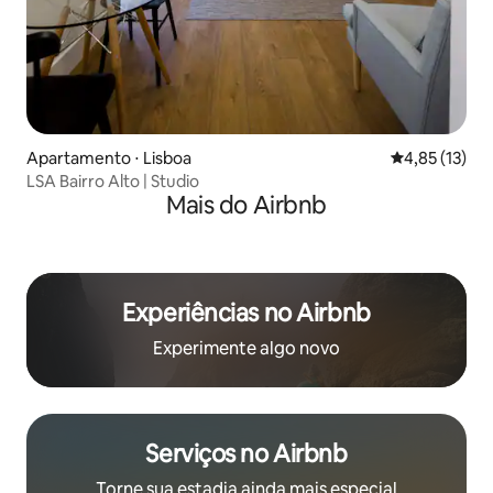
Apartamento ⋅ Lisboa
4,85 de uma a
4,85 (13)
LSA Bairro Alto | Studio
Mais do Airbnb
Experiências no Airbnb
Experimente algo novo
Serviços no Airbnb
Torne sua estadia ainda mais especial