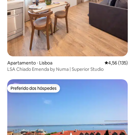
Apartamento ⋅ Lisboa
4,56 de uma av
4,56 (135)
LSA Chiado Emenda by Numa | Superior Studio
Preferido dos hóspedes
Preferido dos hóspedes