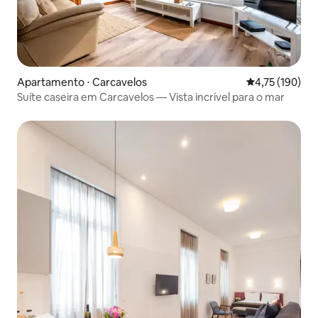
Apartamento ⋅ Carcavelos
4,75 de uma av
4,75 (190)
Suíte caseira em Carcavelos — Vista incrível para o mar