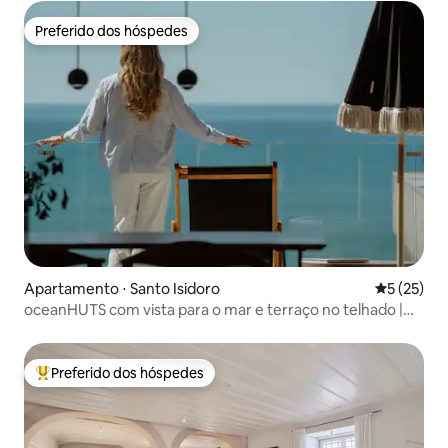
Preferido dos hóspedes
Preferido dos hóspedes
Apartamento ⋅ Santo Isidoro
5 de uma a
5 (25)
oceanHUTS com vista para o mar e terraço no telhado |
apenas para adultos 14+
Preferido dos hóspedes
Entre os melhores preferidos dos hóspedes