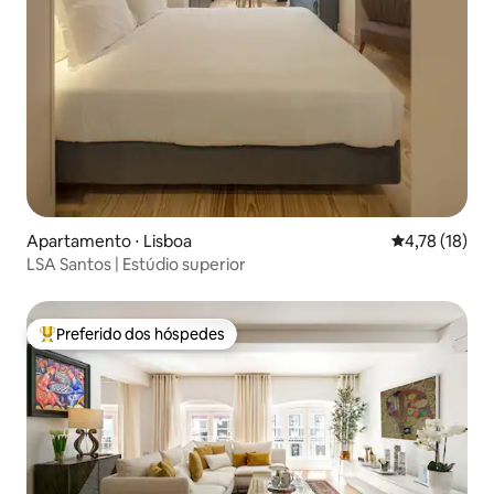
Apartamento ⋅ Lisboa
4,78 de uma a
4,78 (18)
LSA Santos | Estúdio superior
Preferido dos hóspedes
Entre os melhores preferidos dos hóspedes