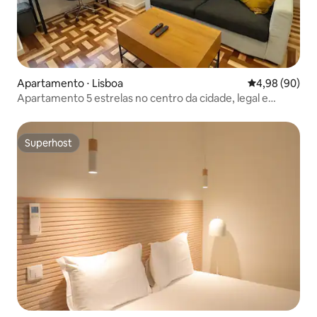
Apartamento ⋅ Lisboa
4,98 de uma av
4,98 (90)
Apartamento 5 estrelas no centro da cidade, legal e
aconchegante — Comida e bebidas
Superhost
Superhost