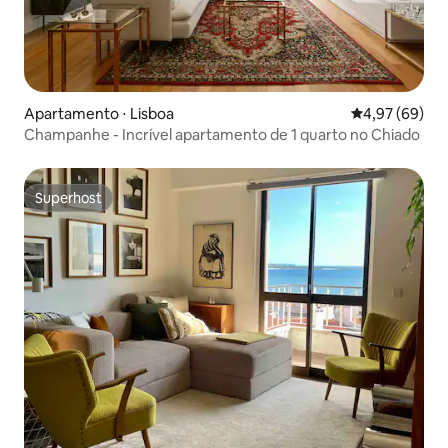
Apartamento ⋅ Lisboa
4,97 de uma a
4,97 (69)
Champanhe - Incrível apartamento de 1 quarto no Chiado
Superhost
Superhost