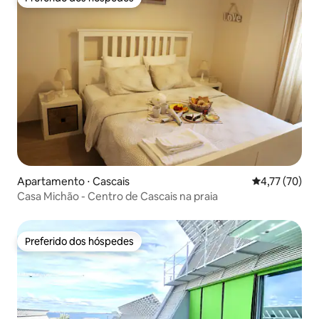
Preferido dos hóspedes
Apartamento ⋅ Cascais
4,77 de uma a
4,77 (70)
Casa Michão - Centro de Cascais na praia
Preferido dos hóspedes
Preferido dos hóspedes