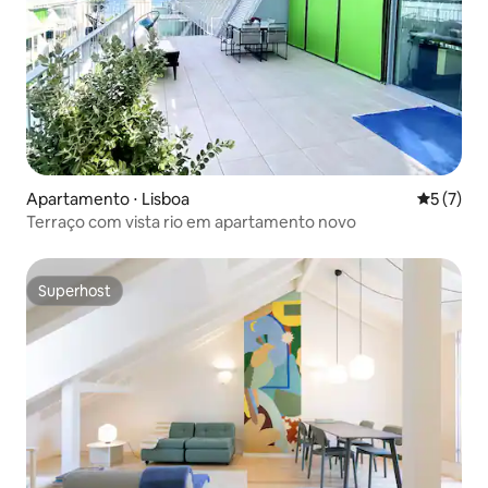
Apartamento ⋅ Lisboa
5 de uma 
5 (7)
Terraço com vista rio em apartamento novo
Superhost
Superhost