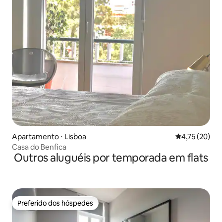
Apartamento ⋅ Lisboa
4,75 de uma a
4,75 (20)
Casa do Benfica
Outros aluguéis por temporada em flats
Preferido dos hóspedes
Preferido dos hóspedes