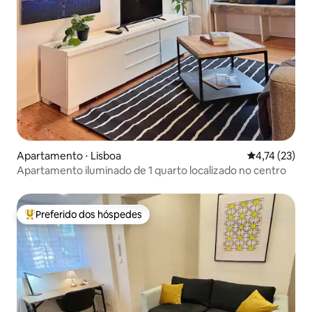
Apartamento ⋅ Lisboa
4,74 de uma a
4,74 (23)
Apartamento iluminado de 1 quarto localizado no centro
Preferido dos hóspedes
Entre os melhores preferidos dos hóspedes