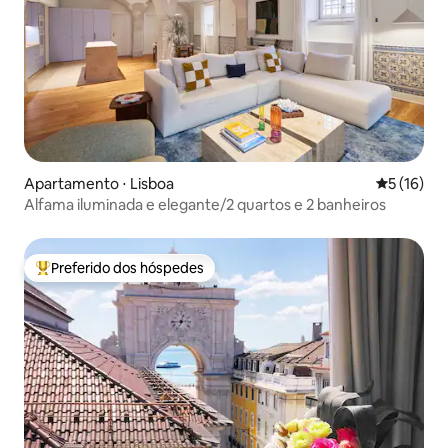
Apartamento ⋅ Lisboa
5 de uma a
5 (16)
Alfama iluminada e elegante/2 quartos e 2 banheiros
Preferido dos hóspedes
Entre os melhores preferidos dos hóspedes