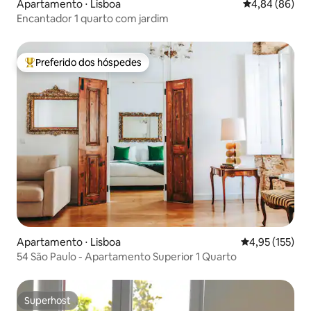
Apartamento ⋅ Lisboa
4,84 de uma av
4,84 (86)
Encantador 1 quarto com jardim
Preferido dos hóspedes
Entre os melhores preferidos dos hóspedes
Apartamento ⋅ Lisboa
4,95 de uma av
4,95 (155)
54 São Paulo - Apartamento Superior 1 Quarto
Superhost
Superhost