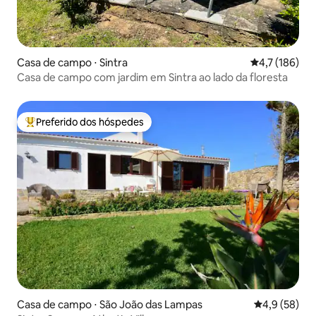
Casa de campo ⋅ Sintra
4,7 de uma av
4,7 (186)
Casa de campo com jardim em Sintra ao lado da floresta
Preferido dos hóspedes
Entre os melhores preferidos dos hóspedes
Casa de campo ⋅ São João das Lampas
4,9 de uma a
4,9 (58)