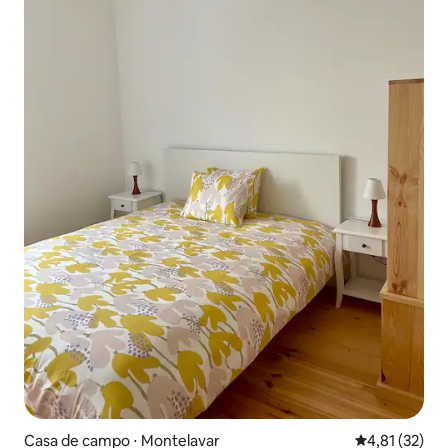
Casa de campo ⋅ Montelavar
4,81 de uma a
4,81 (32)