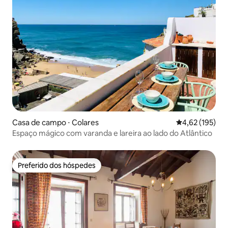
Casa de campo ⋅ Colares
4,62 de uma av
4,62 (195)
Espaço mágico com varanda e lareira ao lado do Atlântico
Preferido dos hóspedes
Preferido dos hóspedes