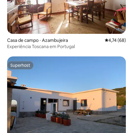
Casa de campo ⋅ Azambujeira
4,74 de uma a
4,74 (68)
Experiência Toscana em Portugal
Superhost
Superhost