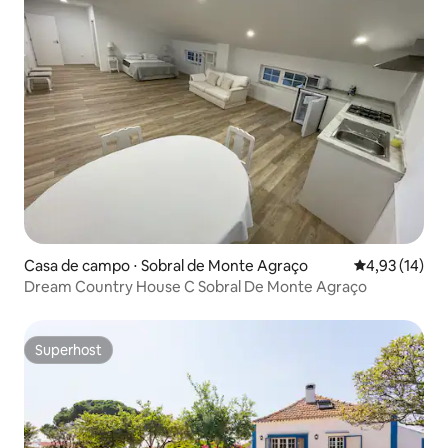
Casa de campo ⋅ Sobral de Monte Agraço
4,93 de uma a
4,93 (14)
Dream Country House C Sobral De Monte Agraço
Superhost
Superhost