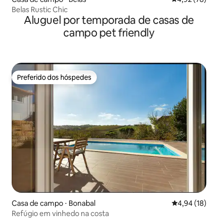
Belas Rustic Chic
Aluguel por temporada de casas de
campo pet friendly
Preferido dos hóspedes
Preferido dos hóspedes
Casa de campo ⋅ Bonabal
4,94 de uma a
4,94 (18)
Refúgio em vinhedo na costa