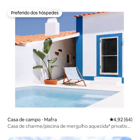
Preferido dos hóspedes
Preferido dos hóspedes
Casa de campo ⋅ Mafra
4,92 de uma a
4,92 (64)
Casa de charme/piscina de mergulho aquecida* privativa
e jardim