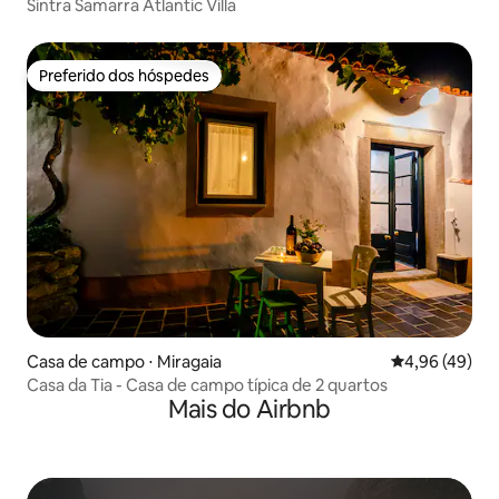
Sintra Samarra Atlantic Villa
Preferido dos hóspedes
Preferido dos hóspedes
Casa de campo ⋅ Miragaia
4,96 de uma a
4,96 (49)
Casa da Tia - Casa de campo típica de 2 quartos
Mais do Airbnb