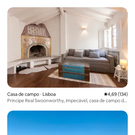
Casa de campo ⋅ Lisboa
4,69 de uma av
4,69 (134)
Principe Real Swoonworthy, impecável, casa de campo de
1 quarto