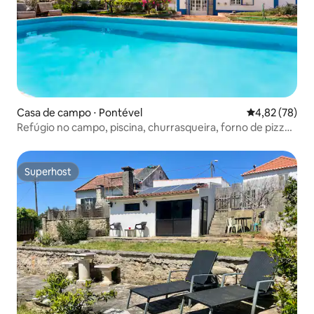
Casa de campo ⋅ Pontével
4,82 de uma a
4,82 (78)
Refúgio no campo, piscina, churrasqueira, forno de pizza
e celeiro de jogos
Superhost
Superhost