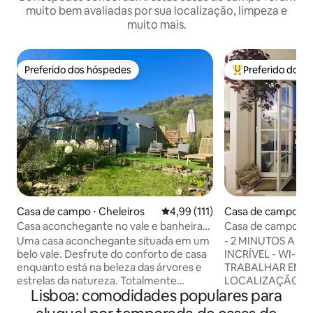
muito bem avaliadas por sua localização, limpeza e
muito mais.
Preferido dos hóspedes
Preferido dos 
Preferido dos hóspedes
Entre os melhore
Casa de campo ⋅ Cheleiros
4,99 de uma avaliação média de 
4,99 (111)
Casa de campo ⋅ C
Casa aconchegante no vale e banheira
Casa de campo ro
de hidromassagem - Casas Rio Verde
para a baía a 2 min
Uma casa aconchegante situada em um
- 2 MINUTOS A PÉ 
Cidade Velha
belo vale. Desfrute do conforto de casa
INCRÍVEL - WI-FI 
enquanto está na beleza das árvores e
TRABALHAR EM CA
estrelas da natureza. Totalmente
LOCALIZAÇÃO C
Lisboa: comodidades populares para
equipado com tudo o que você precisa
HISTÓRICO ANTIGO CIDADE Esta 
para uma escapada romântica, é o
de campo tradicio