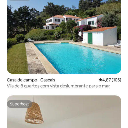
Casa de campo ⋅ Cascais
4,87 de uma av
4,87 (105)
Vila de 8 quartos com vista deslumbrante para o mar
Superhost
Superhost