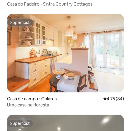
Casa do Padeiro - Sintra Country Cottages
Superhost
Superhost
Casa de campo ⋅ Colares
4,75 de uma a
4,75 (84)
Uma casa na floresta
Superhost
Superhost