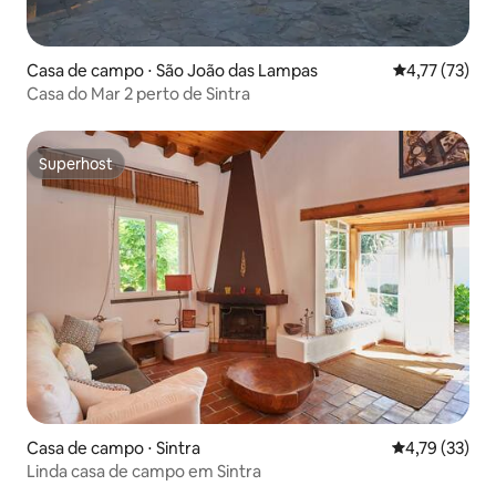
Casa de campo ⋅ São João das Lampas
4,77 de uma a
4,77 (73)
Casa do Mar 2 perto de Sintra
Superhost
Superhost
Casa de campo ⋅ Sintra
4,79 de uma a
4,79 (33)
Linda casa de campo em Sintra