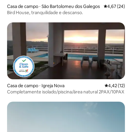
Casa de campo ⋅ São Bartolomeu dos Galegos
4,67 de uma a
4,67 (24)
Bird House, tranquilidade e descanso.
Casa de campo ⋅ Igreja Nova
4,42 de uma a
4,42 (12)
Completamente isolado/piscina/área natural 2PAX/10PAX