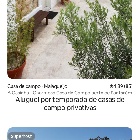
Casa de campo ⋅ Malaqueijo
4,89 de uma a
4,89 (85)
A Casinha - Charmosa Casa de Campo perto de Santarém
Aluguel por temporada de casas de
campo privativas
Superhost
Superhost