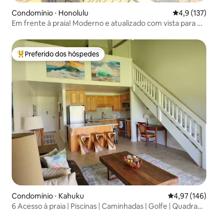
Condomínio ⋅ Honolulu
4,9 de uma av
4,9 (137)
Em frente à praia! Moderno e atualizado com vista para o
mar (WS1116)
Preferido dos hóspedes
Entre os melhores preferidos dos hóspedes
Condomínio ⋅ Kahuku
4,97 de uma av
4,97 (146)
6 Acesso à praia | Piscinas | Caminhadas | Golfe | Quadra
esportiva