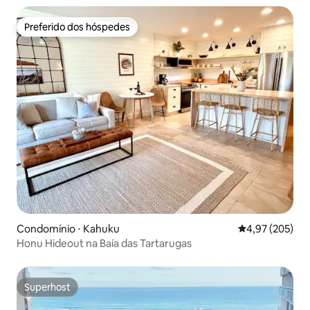
Preferido dos hóspedes
Preferido dos hóspedes
Condomínio ⋅ Kahuku
4,97 de uma av
4,97 (205)
Honu Hideout na Baía das Tartarugas
Superhost
Superhost