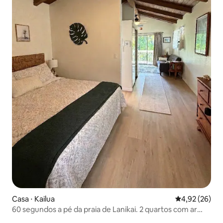
Casa ⋅ Kailua
4,92 de uma a
4,92 (26)
60 segundos a pé da praia de Lanikai. 2 quartos com ar
condicionado