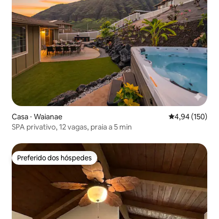
Casa ⋅ Waianae
4,94 de uma av
4,94 (150)
SPA privativo, 12 vagas, praia a 5 min
Preferido dos hóspedes
Preferido dos hóspedes