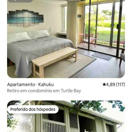
Superhost
Apartamento ⋅ Kahuku
4,89 de uma av
4,89 (117)
Retiro em condomínio em Turtle Bay
Preferido dos hóspedes
Preferido dos hóspedes