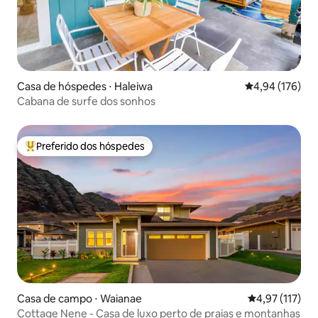
Casa de hóspedes ⋅ Haleiwa
4,94 de uma av
4,94 (176)
Cabana de surfe dos sonhos
Preferido dos hóspedes
Entre os melhores preferidos dos hóspedes
Casa de campo ⋅ Waianae
4,97 de uma av
4,97 (117)
Cottage Nene - Casa de luxo perto de praias e montanhas