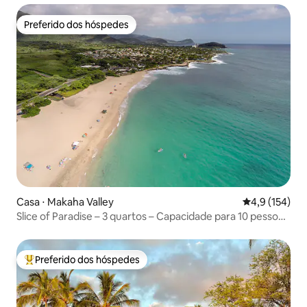
Preferido dos hóspedes
Preferido dos hóspedes
Casa ⋅ Makaha Valley
4,9 de uma av
4,9 (154)
Slice of Paradise – 3 quartos – Capacidade para 10 pessoas
– Mesmo preço para 10 ou 2 pessoas
Preferido dos hóspedes
Entre os melhores preferidos dos hóspedes