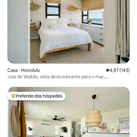
Casa ⋅ Honolulu
4,97 de uma av
4,97 (143)
Joia de Waikiki, vista deslumbrante para o mar,
estacionamento incluso
Preferido dos hóspedes
Entre os melhores preferidos dos hóspedes