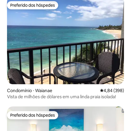
Preferido dos hóspedes
Preferido dos hóspedes
Condomínio ⋅ Waianae
4,84 de uma ava
4,84 (398)
Vista de milhões de dólares em uma linda praia isolada!
Preferido dos hóspedes
Preferido dos hóspedes