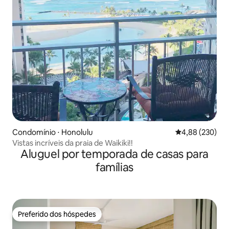
Condomínio ⋅ Honolulu
4,88 de uma ava
4,88 (230)
Vistas incríveis da praia de Waikiki!!
Aluguel por temporada de casas para
famílias
Preferido dos hóspedes
Preferido dos hóspedes