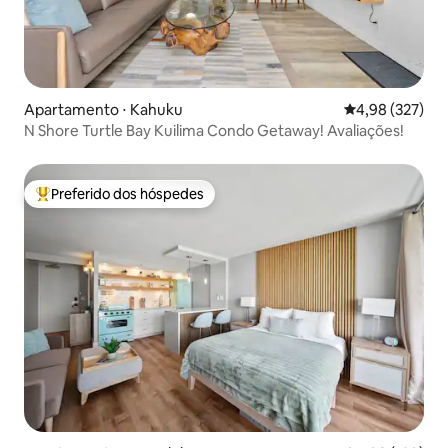
Apartamento ⋅ Kahuku
4,98 de uma av
4,98 (327)
N Shore Turtle Bay Kuilima Condo Getaway! Avaliações!
Preferido dos hóspedes
Entre os melhores preferidos dos hóspedes