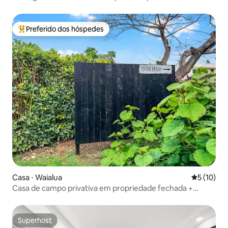
Preferido dos hóspedes
Entre os melhores preferidos dos hóspedes
Casa ⋅ Waialua
5 de uma a
5 (10)
Casa de campo privativa em propriedade fechada +
caminhada até a praia
Superhost
Superhost