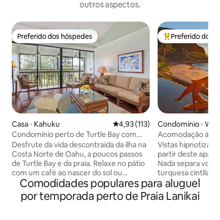
outros aspectos.
Preferido dos hóspedes
Preferido dos 
Preferido dos hóspedes
Entre os melhore
Casa ⋅ Kahuku
4,93 de uma avaliação média de 
4,93 (113)
Condomínio ⋅ Wai
Condomínio perto de Turtle Bay com
Acomodação à be
piscina, praia e churrasqueira
Condomínio Hawai
Desfrute da vida descontraída da ilha na
Vistas hipnotizant
Costa Norte de Oahu, a poucos passos
partir deste apar
de Turtle Bay e da praia. Relaxe no pátio
Nada separa você 
com um café ao nascer do sol ou
turquesa cintilan
Comodidades populares para aluguel
descanse depois das sessões de surfe. -
areia. A varanda tem a altura ideal para
Acomoda 4 pessoas | 1 quarto + loft | 3
observar tartarugas. De novem
por temporada perto de Praia Lanikai
camas | 2 banheiros - Piscina, quadras de
abril, você pode avis
tênis e pickleball disponíveis o ano todo -
terra vibrante é che
Acesso à praia, itens essenciais de praia
os golfinhos gira