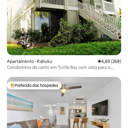
Apartamento ⋅ Kahuku
4,89 de uma ava
4,89 (268)
Condomínio de canto em Turtle Bay com vista para o
campo de golfe!
Preferido dos hóspedes
Entre os melhores preferidos dos hóspedes