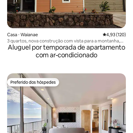
Casa ⋅ Waianae
4,93 de uma av
4,93 (120)
3 quartos, nova construção com vista para a montanha,
Aluguel por temporada de apartamento
perto da praia
com ar-condicionado
Preferido dos hóspedes
Preferido dos hóspedes