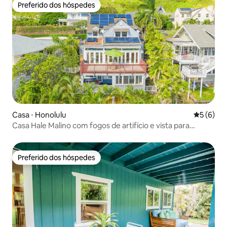
Preferido dos hóspedes
Preferido dos hóspedes
Casa ⋅ Honolulu
5 de uma 
5 (6)
Casa Hale Malino com fogos de artifício e vista para
Diamond Head
Preferido dos hóspedes
Preferido dos hóspedes