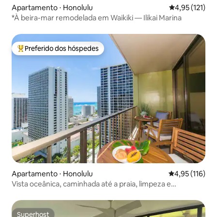
Apartamento ⋅ Honolulu
4,95 de uma av
4,95 (121)
*À beira-mar remodelada em Waikiki — Ilikai Marina
Preferido dos hóspedes
Entre os melhores preferidos dos hóspedes
Apartamento ⋅ Honolulu
4,95 de uma av
4,95 (116)
Vista oceânica, caminhada até a praia, limpeza e
estacionamento grátis, cozinha
Superhost