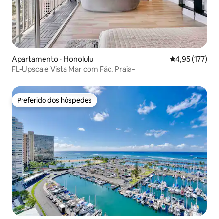
Apartamento ⋅ Honolulu
4,95 de uma av
4,95 (177)
FL-Upscale Vista Mar com Fác. Praia~
Preferido dos hóspedes
Preferido dos hóspedes