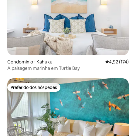
Condomínio ⋅ Kahuku
4,92 de uma av
4,92 (174)
A paisagem marinha em Turtle Bay
Preferido dos hóspedes
Preferido dos hóspedes