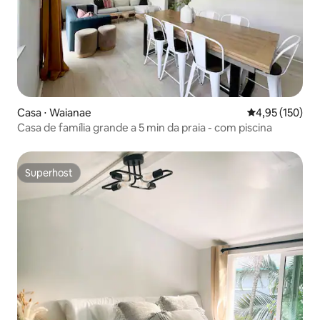
Casa ⋅ Waianae
4,95 de uma av
4,95 (150)
Casa de família grande a 5 min da praia - com piscina
Superhost
Superhost