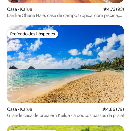
Casa ⋅ Kailua
4,73 de uma a
4,73 (93)
Lanikai Ohana Hale: casa de campo tropical com piscina,
Lanai
Preferido dos hóspedes
Preferido dos hóspedes
Casa ⋅ Kailua
4,86 de uma a
4,86 (79)
Grande casa de praia em Kailua - a poucos passos da praia!