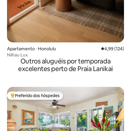
Apartamento ⋅ Honolulu
4,99 de uma av
4,99 (124)
Niihau Lux
Outros aluguéis por temporada
excelentes perto de Praia Lanikai
Preferido dos hóspedes
Entre os melhores preferidos dos hóspedes