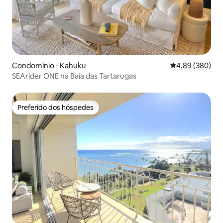
Condomínio ⋅ Kahuku
4,89 de uma ava
4,89 (380)
SEArider ONE na Baía das Tartarugas
Preferido dos hóspedes
Preferido dos hóspedes