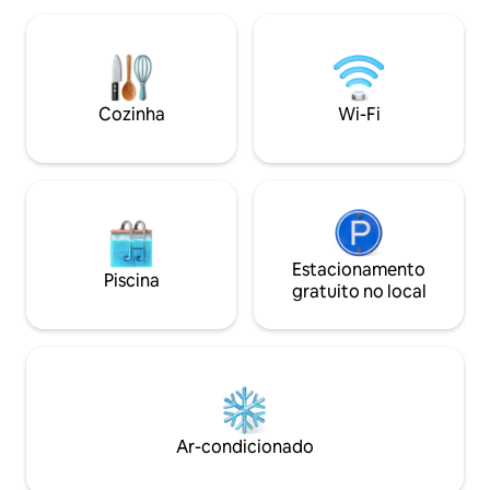
e caiaque - Pátio/varanda privativa com
Fuja das multidões
churrasqueira - Cozinha, Wi-Fi, espaço
experimentar um v
de trabalho e lavadora/secadora na
vida havaiano. Mergulho com snorkel,
acomodação - Preparado para famílias:
boogie board ou su
cercadinho, brinquedos e jogos de
Despertar para o 
Cozinha
Wi-Fi
tabuleiro
mudar sua vida pa
Estacionamento
Piscina
gratuito no local
Ar-condicionado