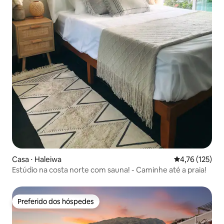
Casa ⋅ Haleiwa
4,76 de uma av
4,76 (125)
Estúdio na costa norte com sauna! - Caminhe até a praia!
Preferido dos hóspedes
Preferido dos hóspedes