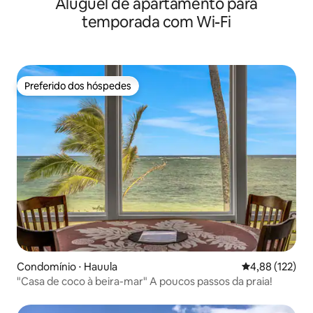
Aluguel de apartamento para
temporada com Wi-Fi
Preferido dos hóspedes
Preferido dos hóspedes
Condomínio ⋅ Hauula
4,88 de uma av
4,88 (122)
"Casa de coco à beira-mar" A poucos passos da praia!