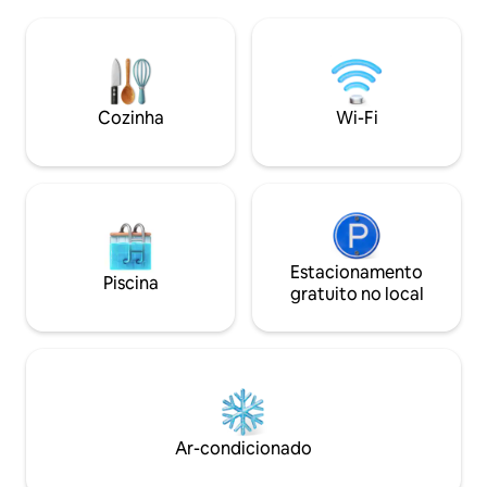
apague as lâmpada
noites douradas junto ao lago; e, no
Desfrute de uma r
outono, aprecie as árvores com suas
hidromassagem a
cores ricas e vibrantes. Saia para curtir as
de prosecco, respi
ondas suaves, observar a vida selvagem
desfrute das vista
ou visitar a vila de East Hoathly, com sua
Toque na minha fot
cafeteria, loja e pub a poucos minutos de
Cozinha
Wi-Fi
minhas outras bol
distância.
para menores de 4
Estacionamento
Piscina
gratuito no local
Ar-condicionado