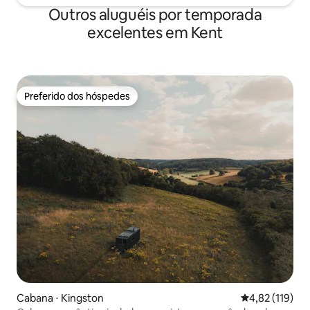
Outros aluguéis por temporada
excelentes em Kent
Preferido dos hóspedes
Preferido dos hóspedes
Cabana ⋅ Kingston
4,82 de uma av
4,82 (119)