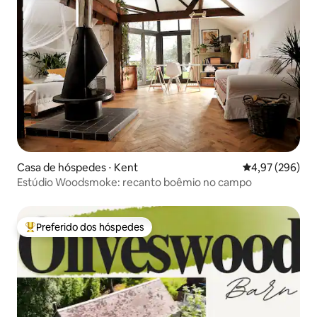
Casa de hóspedes ⋅ Kent
4,97 de uma ava
4,97 (296)
Estúdio Woodsmoke: recanto boêmio no campo
Preferido dos hóspedes
Entre os melhores preferidos dos hóspedes