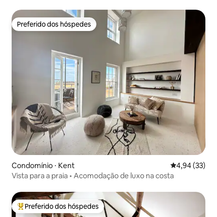
mar
Preferido dos hóspedes
Preferido dos hóspedes
Condomínio ⋅ Kent
4,94 de uma a
4,94 (33)
Vista para a praia • Acomodação de luxo na costa
Preferido dos hóspedes
Entre os melhores preferidos dos hóspedes