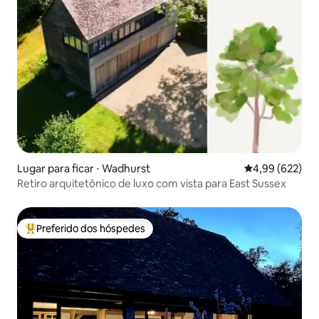
Lugar para ficar ⋅ Wadhurst
4,99 de uma ava
4,99 (622)
Retiro arquitetônico de luxo com vista para East Sussex
Preferido dos hóspedes
Entre os melhores preferidos dos hóspedes