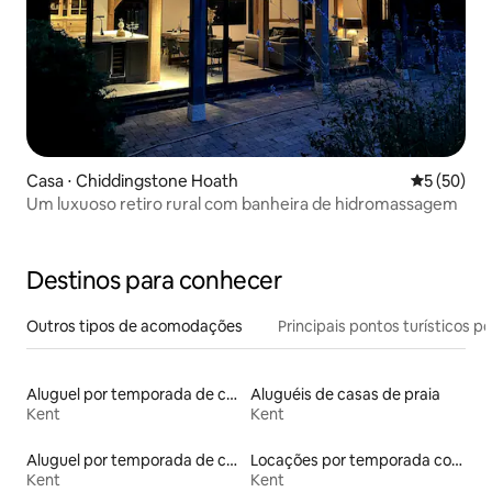
Casa ⋅ Chiddingstone Hoath
5 de uma a
5 (50)
Um luxuoso retiro rural com banheira de hidromassagem
Destinos para conhecer
Outros tipos de acomodações
Principais pontos turísticos po
Aluguel por temporada de cabanas de pastor
Aluguéis de casas de praia
Kent
Kent
Aluguel por temporada de casas de hóspedes
Locações por temporada com piscina
Kent
Kent