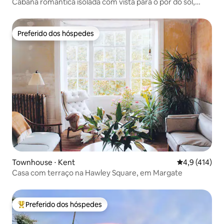
Cabana romântica isolada com vista para o pôr do sol,
Canterbury
Preferido dos hóspedes
Preferido dos hóspedes
Townhouse ⋅ Kent
4,9 de uma av
4,9 (414)
Casa com terraço na Hawley Square, em Margate
Preferido dos hóspedes
Entre os melhores preferidos dos hóspedes