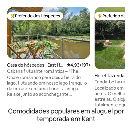
Preferido dos hóspedes
Preferido dos 
Entre os melhores preferidos dos hóspedes
Entre os melhore
Casa de hóspedes ⋅ East Ho
4,93 de uma avaliação média de 
4,93 (197)
athly
Cabana flutuante romântica – “The
Hotel-fazenda ⋅ M
Water Snug”
Chalé romântico para dois à beira do
Tenda-bolha na fl
lago, flutuando em nosso lago tranquilo
Localizado em um
de um acre em uma floresta antiga.
acres. O melhor lu
Relaxe junto ao aconchegante
estrelas. O aloja
queimador de lenha, cozinhe na cozinha
totalmente equipa
totalmente equipada e desperte com
Comodidades populares em aluguel por
desfrutar de uma 
vistas mágicas para o lago de todos os
original. Uma ca
cômodos. Na primavera, desfrute da
temporada em Kent
banheiro, chuveiro
floresta com jacintos-silvestres e flores
estrelas sobre voc
delicadas; no verão, aproveite as longas