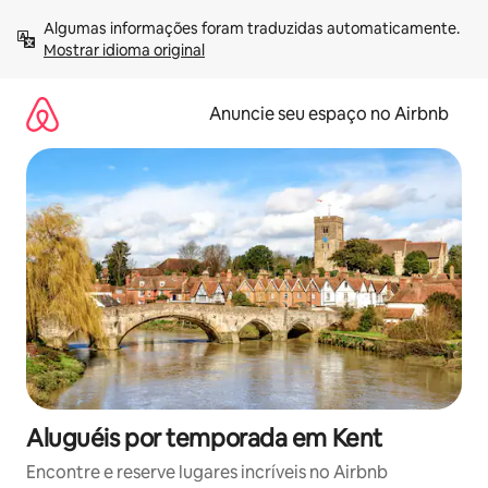
Pular
Algumas informações foram traduzidas automaticamente. 
para
Mostrar idioma original
o
conteúdo
Anuncie seu espaço no Airbnb
Aluguéis por temporada em Kent
Encontre e reserve lugares incríveis no Airbnb