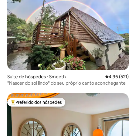
Suíte de hóspedes ⋅ Smeeth
4,96 de uma av
4,96 (521)
"Nascer do sol lindo" do seu próprio canto aconchegante
Preferido dos hóspedes
Entre os melhores preferidos dos hóspedes