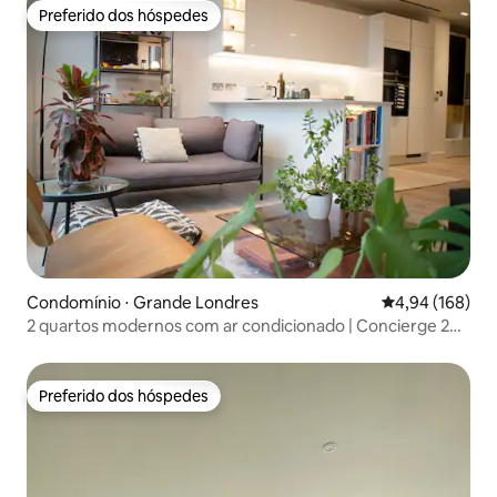
Preferido dos hóspedes
Preferido dos hóspedes
Condomínio ⋅ Grande Londres
4,94 de uma av
4,94 (168)
2 quartos modernos com ar condicionado | Concierge 24
horas | Centro de Londres
Preferido dos hóspedes
Preferido dos hóspedes