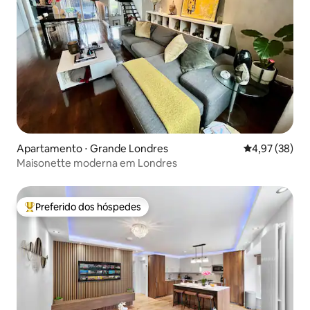
Apartamento ⋅ Grande Londres
4,97 de uma a
4,97 (38)
Maisonette moderna em Londres
Preferido dos hóspedes
Entre os melhores preferidos dos hóspedes