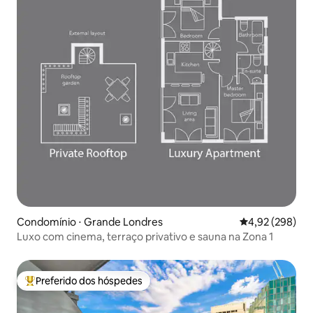
Condomínio ⋅ Grande Londres
4,92 de uma ava
4,92 (298)
Luxo com cinema, terraço privativo e sauna na Zona 1
Preferido dos hóspedes
Entre os melhores preferidos dos hóspedes