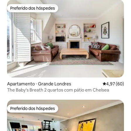
Preferido dos hóspedes
Preferido dos hóspedes
Apartamento ⋅ Grande Londres
4,97 de uma a
4,97 (60)
The Baby's Breath 2 quartos com pátio em Chelsea
Preferido dos hóspedes
Preferido dos hóspedes