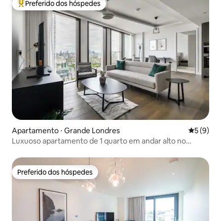
Preferido dos hóspedes
Entre os melhores preferidos dos hóspedes
Apartamento ⋅ Grande Londres
5 de uma 
5 (9)
Luxuoso apartamento de 1 quarto em andar alto no
Thames City com ar condicionado
Preferido dos hóspedes
Preferido dos hóspedes