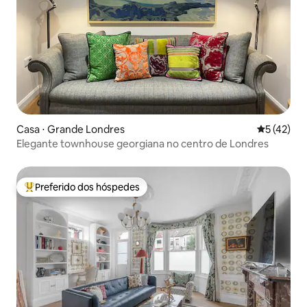
Casa ⋅ Grande Londres
5 de uma a
5 (42)
Elegante townhouse georgiana no centro de Londres
Preferido dos hóspedes
Entre os melhores preferidos dos hóspedes