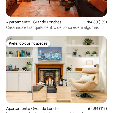
Apartamento ⋅ Grande Londres
4,89 de uma av
4,89 (139)
Casa linda e tranquila, centro de Londres em algumas
paradas
Preferido dos hóspedes
Preferido dos hóspedes
Apartamento ⋅ Grande Londres
4,94 de uma av
4,94 (119)