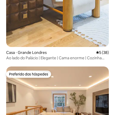
Casa ⋅ Grande Londres
5 de uma a
5 (38)
Ao lado do Palácio | Elegante | Cama enorme | Cozinha
completa
Preferido dos hóspedes
Preferido dos hóspedes