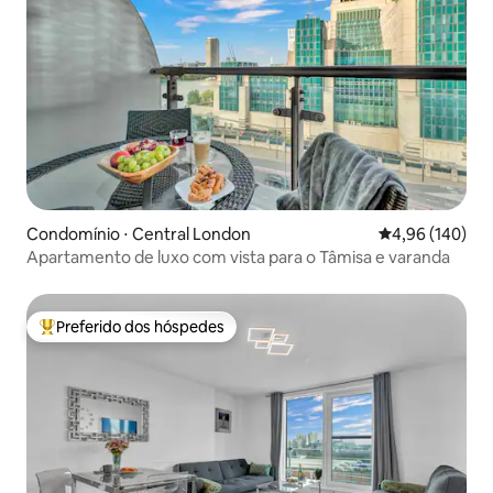
Condomínio ⋅ Central London
4,96 de uma av
4,96 (140)
Apartamento de luxo com vista para o Tâmisa e varanda
Preferido dos hóspedes
Entre os melhores preferidos dos hóspedes