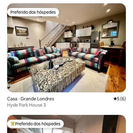
Preferido dos hóspedes
Preferido dos hóspedes
Casa ⋅ Grande Londres
5 de uma 
5 (6)
Hyde Park House 3
Preferido dos hóspedes
Entre os melhores preferidos dos hóspedes