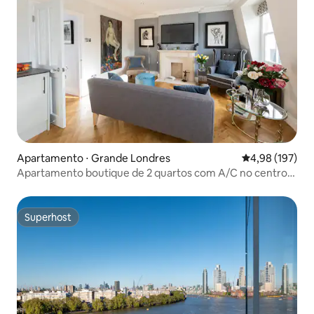
Apartamento ⋅ Grande Londres
4,98 de uma av
4,98 (197)
Apartamento boutique de 2 quartos com A/C no centro
de Londres
Superhost
Superhost