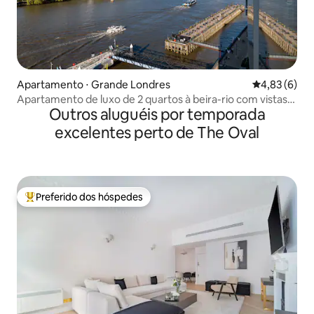
Apartamento ⋅ Grande Londres
4,83 de uma 
4,83 (6)
Apartamento de luxo de 2 quartos à beira-rio com vistas
Outros aluguéis por temporada
icônicas
excelentes perto de The Oval
Preferido dos hóspedes
Entre os melhores preferidos dos hóspedes