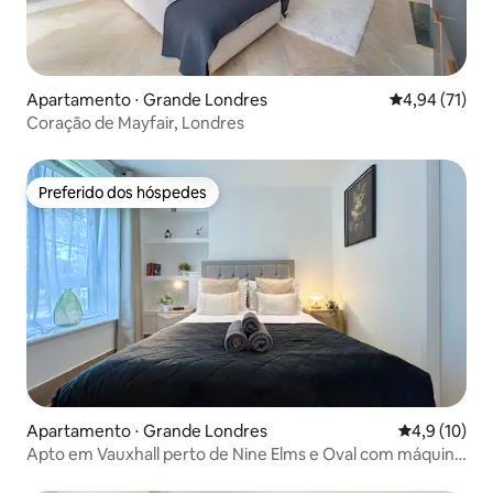
Apartamento ⋅ Grande Londres
4,94 de uma a
4,94 (71)
Coração de Mayfair, Londres
Preferido dos hóspedes
Preferido dos hóspedes
Apartamento ⋅ Grande Londres
4,9 de uma a
4,9 (10)
Apto em Vauxhall perto de Nine Elms e Oval com máquina
de lavar/secar