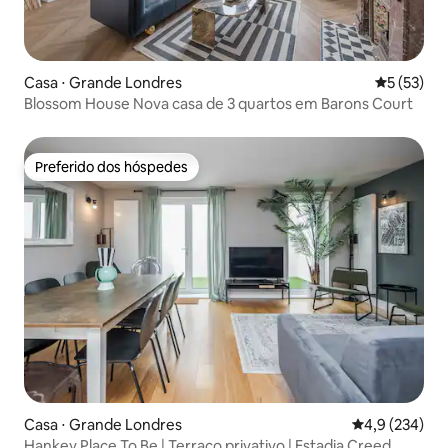
Casa ⋅ Grande Londres
5 de uma a
5 (53)
Blossom House Nova casa de 3 quartos em Barons Court
Preferido dos hóspedes
Preferido dos hóspedes
Casa ⋅ Grande Londres
4,9 de uma av
4,9 (234)
Hankey Place To Be | Terraço privativo | Estadia Creed