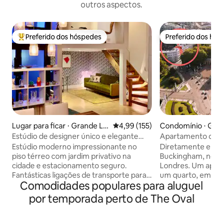
outros aspectos.
Preferido dos hóspedes
Preferido dos hó
Entre os melhores preferidos dos hóspedes
Preferido dos hó
Lugar para ficar ⋅ Grande Lo
4,99 de uma avaliação média de 
4,99 (155)
Condomínio ⋅ Gra
ndres
es
Estúdio de designer único e elegante
Apartamento de lu
com jardim privativo
Buckingham com 
Estúdio moderno impressionante no
Diretamente em fr
piso térreo com jardim privativo na
Buckingham, no c
cidade e estacionamento seguro.
Londres. Um apar
Fantásticas ligações de transporte para
um quarto, em uma
Comodidades populares para aluguel
todas as partes do centro de Londres. 5
século XIX, classif
minutos a pé do Kings College Hospital
Localização privile
por temporada perto de The Oval
Quarto no mezanino e sofá-cama de
Park, a 10 minutos
casal oferecem flexibilidade para até 4
exemplo, Parlamen
pessoas. Cozinha completa, sala de
de Westminster, Be