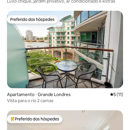
Luxo chique, jardim privativo, ar condicionado e extras
Preferido dos hóspedes
Preferido dos hóspedes
Apartamento ⋅ Grande Londres
5 de uma a
5 (11)
Vista para o rio 2 camas
Preferido dos hóspedes
Entre os melhores preferidos dos hóspedes