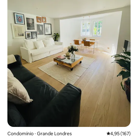
Condomínio ⋅ Grande Londres
4,95 de uma av
4,95 (167)