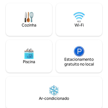
estar, TV inteligente de 55”, mesa de
Uma fuga tranquila. Cozi
escritório, Wi-Fi de alta velocidade.
meticulosamente 
Mews amigável com um toque criativo,
totalmente equipad
tranquilo e seguro atrás de portões
e concierge 24 hora
eletrônicos. Camberwell e Brixton são
semana. Ótimo par
Cozinha
Wi-Fi
comunidades agitadas com
king size e 1 sofá-
restaurantes e bares altamente
de estar ou no qua
conceituados.
Estacionamento
Piscina
gratuito no local
Ar-condicionado