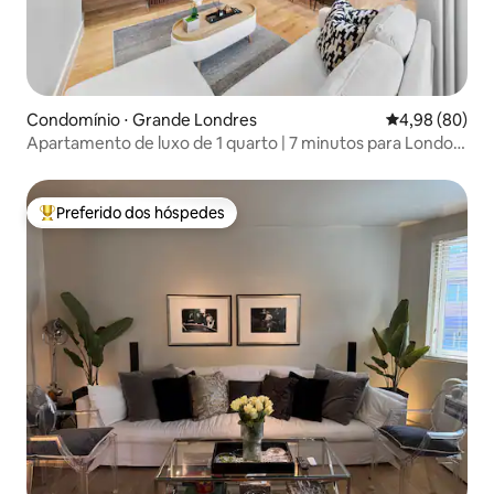
Condomínio ⋅ Grande Londres
4,98 de uma av
4,98 (80)
Apartamento de luxo de 1 quarto | 7 minutos para London
Eye + Terraço
Preferido dos hóspedes
Entre os melhores preferidos dos hóspedes