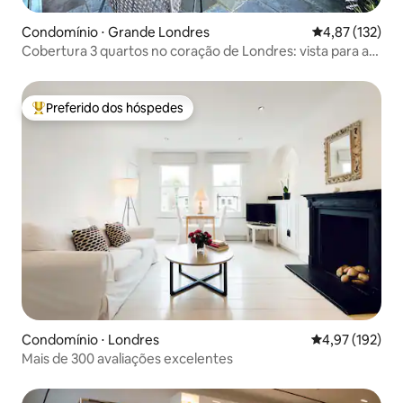
Condomínio ⋅ Grande Londres
4,87 de uma av
4,87 (132)
Cobertura 3 quartos no coração de Londres: vista para a
cidade de Londres
Preferido dos hóspedes
Entre os melhores preferidos dos hóspedes
Condomínio ⋅ Londres
4,97 de uma av
4,97 (192)
Mais de 300 avaliações excelentes