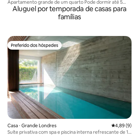
Apartamento grande de um quarto Pode dormir até 5
Aluguel por temporada de casas para
pessoas
famílias
Preferido dos hóspedes
Preferido dos hóspedes
Casa ⋅ Grande Londres
4,89 de uma 
4,89 (9)
Suíte privativa com spa e piscina interna refrescante de 12
m