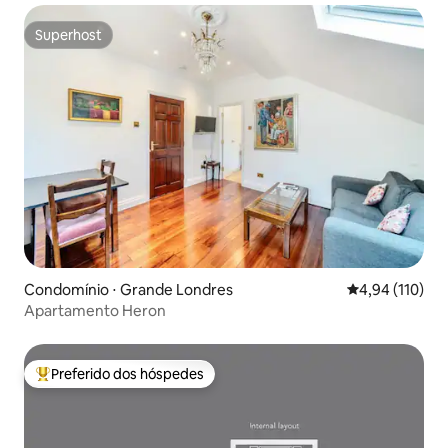
Superhost
Superhost
Condomínio ⋅ Grande Londres
4,94 de uma av
4,94 (110)
Apartamento Heron
Preferido dos hóspedes
Entre os melhores preferidos dos hóspedes