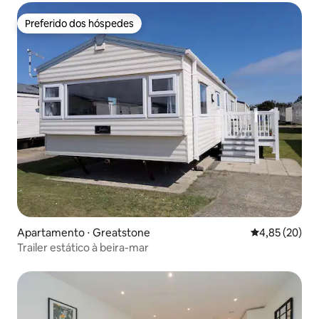
Preferido dos hóspedes
Preferido dos hóspedes
Apartamento ⋅ Greatstone
4,85 de uma a
4,85 (20)
Trailer estático à beira-mar