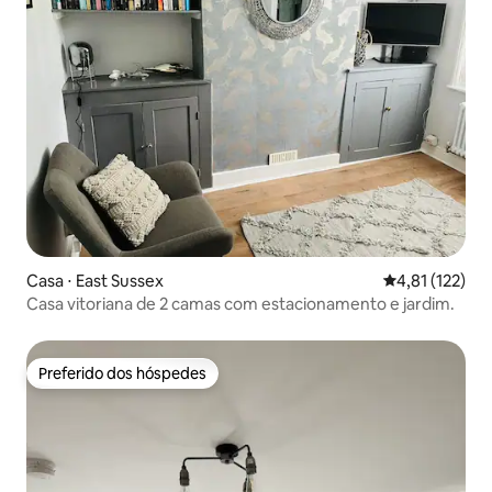
Casa ⋅ East Sussex
4,81 de uma av
4,81 (122)
Casa vitoriana de 2 camas com estacionamento e jardim.
Preferido dos hóspedes
Preferido dos hóspedes