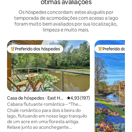
ótimas avaliações
Os hóspedes concordam: estes aluguéis por
temporada de acomodações com acesso a lago
foram muito bem avaliados por sua localização,
limpeza e muito mais.
Preferido dos hóspedes
Preferido dos 
Entre os melhores preferidos dos hóspedes
Entre os melhore
Casa de hóspedes ⋅ East Ho
4,93 de uma avaliação média de 
4,93 (197)
athly
Cabana flutuante romântica – “The
Water Snug”
Chalé romântico para dois à beira do
lago, flutuando em nosso lago tranquilo
de um acre em uma floresta antiga.
Relaxe junto ao aconchegante