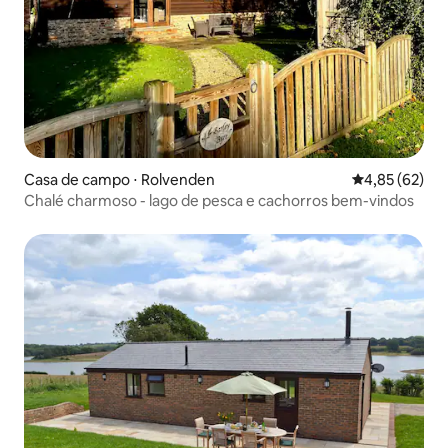
Casa de campo ⋅ Rolvenden
4,85 de uma a
4,85 (62)
Chalé charmoso - lago de pesca e cachorros bem-vindos