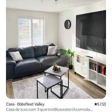
Casa ⋅ Ebbsfleet Valley
5 de uma a
5 (12)
Casa de luxo com 3 quartos|Bluewater|Acomoda