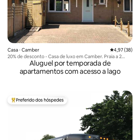
Casa ⋅ Camber
4,97 de uma a
4,97 (38)
20% de desconto - Casa de luxo em Camber. Praia a 2
Aluguel por temporada de
minutos a pé
apartamentos com acesso a lago
Preferido dos hóspedes
Entre os melhores preferidos dos hóspedes