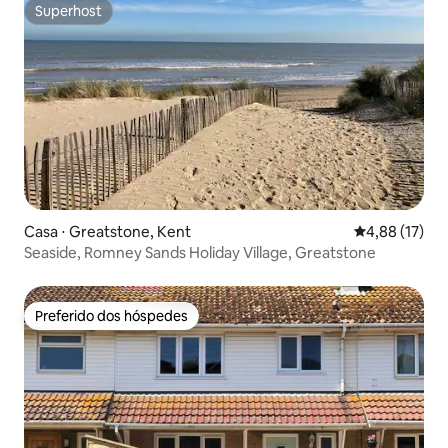
Superhost
Superhost
Casa ⋅ Greatstone, Kent
4,88 de uma a
4,88 (17)
Seaside, Romney Sands Holiday Village, Greatstone
Preferido dos hóspedes
Preferido dos hóspedes