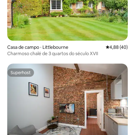
Casa de campo ⋅ Littlebourne
4,88 de uma a
4,88 (40)
Charmoso chalé de 3 quartos do século XVII
Superhost
Superhost