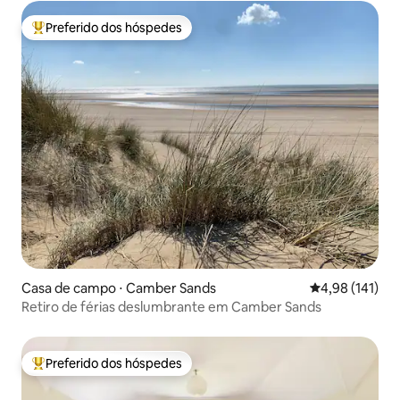
Preferido dos hóspedes
Entre os melhores preferidos dos hóspedes
Casa de campo ⋅ Camber Sands
4,98 de uma av
4,98 (141)
Retiro de férias deslumbrante em Camber Sands
Preferido dos hóspedes
Entre os melhores preferidos dos hóspedes