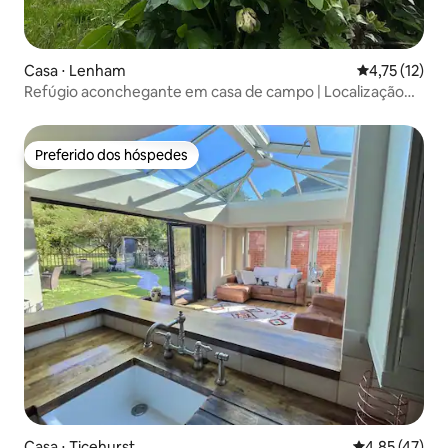
Casa ⋅ Lenham
4,75 de uma a
4,75 (12)
Refúgio aconchegante em casa de campo | Localização
tranquila + estacionamento
Preferido dos hóspedes
Preferido dos hóspedes
Casa ⋅ Ticehurst
4,85 de uma a
4,85 (47)