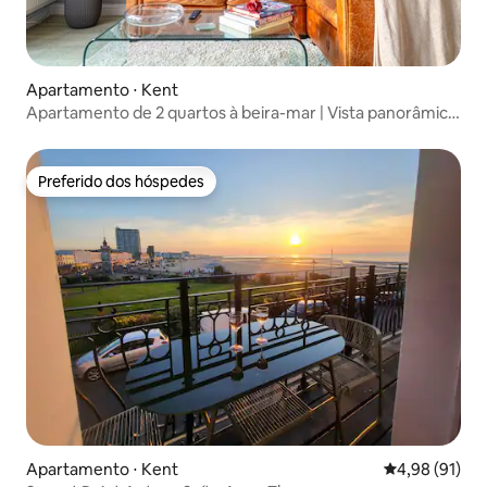
Apartamento ⋅ Kent
Apartamento de 2 quartos à beira-mar | Vista panorâmica
para o mar · Estacionamento
Preferido dos hóspedes
Preferido dos hóspedes
Apartamento ⋅ Kent
4,98 de uma a
4,98 (91)