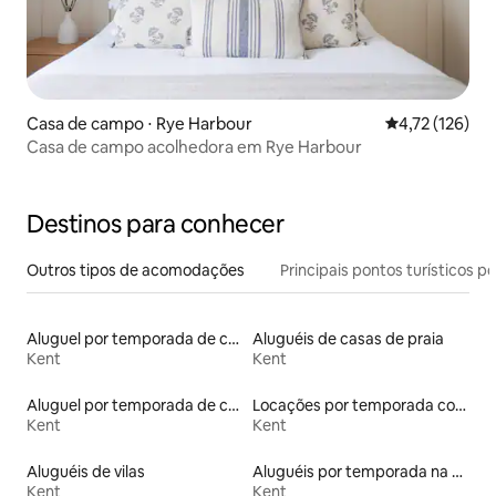
Casa de campo ⋅ Rye Harbour
4,72 de uma av
4,72 (126)
Casa de campo acolhedora em Rye Harbour
Destinos para conhecer
Outros tipos de acomodações
Principais pontos turísticos po
Aluguel por temporada de cabanas de pastor
Aluguéis de casas de praia
Kent
Kent
Aluguel por temporada de casas de hóspedes
Locações por temporada com piscina
Kent
Kent
Aluguéis de vilas
Aluguéis por temporada na orla
Kent
Kent