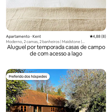
Apartamento ⋅ Kent
4,88 de uma 
4,88 (8)
Moderno, 2 camas, 2 banheiros | Maidstone |
Aluguel por temporada casas de campo
Estacionamento gratuito
de com acesso a lago
Preferido dos hóspedes
Preferido dos hóspedes