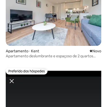
Apartamento ⋅ Kent
Novo lugar
Novo
Apartamento deslumbrante e espaçoso de 2 quartos
perto de Londres
Preferido dos hóspedes
Preferido dos hóspedes