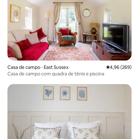
Casa de campo ⋅ East Sussex
4,96 de uma ava
4,96 (269)
Casa de campo com quadra de tênis e piscina