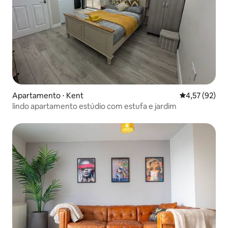
Apartamento ⋅ Kent
4,57 de uma a
4,57 (92)
lindo apartamento estúdio com estufa e jardim