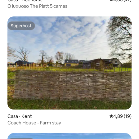
O luxuoso The Platt 5 camas
Superhost
Superhost
Casa ⋅ Kent
4,89 de uma a
4,89 (19)
Coach House - Farm stay