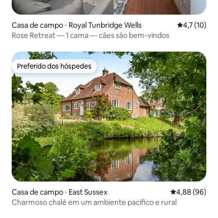
Casa de campo ⋅ Royal Tunbridge Wells
4,7 de uma a
4,7 (10)
Rose Retreat — 1 cama — cães são bem-vindos
Preferido dos hóspedes
Preferido dos hóspedes
Casa de campo ⋅ East Sussex
4,88 de uma av
4,88 (96)
Charmoso chalé em um ambiente pacífico e rural