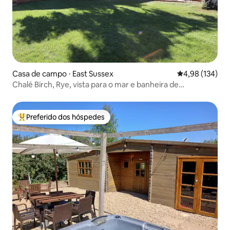
Casa de campo ⋅ East Sussex
4,98 de uma av
4,98 (134)
Chalé Birch, Rye, vista para o mar e banheira de
hidromassagem
Preferido dos hóspedes
Entre os melhores preferidos dos hóspedes