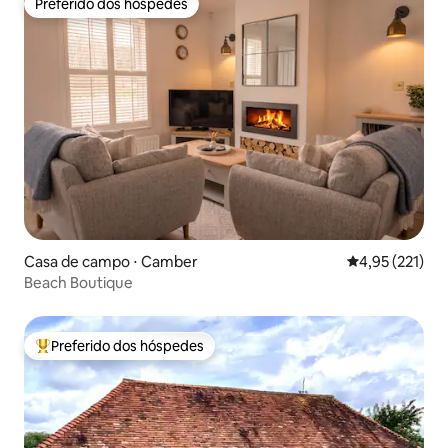
Preferido dos hóspedes
Preferido dos hóspedes
Casa de campo ⋅ Camber
4,95 de uma av
4,95 (221)
Beach Boutique
Preferido dos hóspedes
Entre os melhores preferidos dos hóspedes