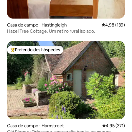
Casa de campo ⋅ Hastingleigh
4,98 de uma av
4,98 (139)
Hazel Tree Cottage. Um retiro rural isolado.
Preferido dos hóspedes
Entre os melhores preferidos dos hóspedes
Casa de campo ⋅ Hamstreet
4,95 de uma av
4,95 (371)
Old Piggery Orlestone, conversão bonita no campo