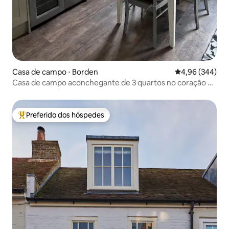
Casa de campo ⋅ Borden
4,96 de uma ava
4,96 (344)
Casa de campo aconchegante de 3 quartos no coração de
Kent
Preferido dos hóspedes
Entre os melhores preferidos dos hóspedes