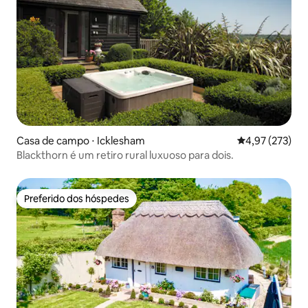
Casa de campo ⋅ Icklesham
4,97 de uma av
4,97 (273)
Blackthorn é um retiro rural luxuoso para dois.
Preferido dos hóspedes
Preferido dos hóspedes