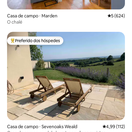
Casa de campo ⋅ Marden
5 de uma av
5 (624)
O chalé
Preferido dos hóspedes
Entre os melhores preferidos dos hóspedes
Casa de campo ⋅ Sevenoaks Weald
4,99 de uma av
4,99 (112)