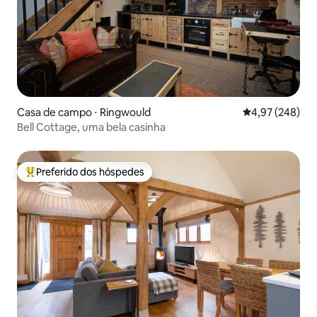
Casa de campo ⋅ Ringwould
4,97 de uma ava
4,97 (248)
Bell Cottage, uma bela casinha
Preferido dos hóspedes
Entre os melhores preferidos dos hóspedes