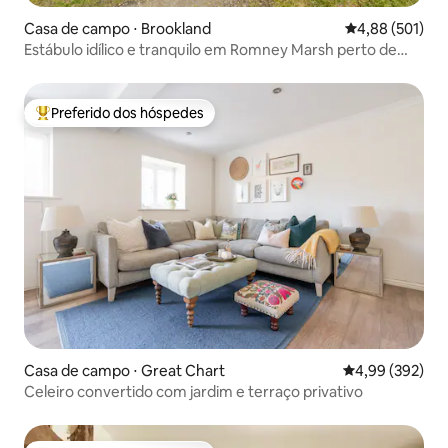
Casa de campo ⋅ Brookland
4,88 de uma av
4,88 (501)
Estábulo idílico e tranquilo em Romney Marsh perto de
Rye
Preferido dos hóspedes
Entre os melhores preferidos dos hóspedes
Casa de campo ⋅ Great Chart
4,99 de uma ava
4,99 (392)
Celeiro convertido com jardim e terraço privativo