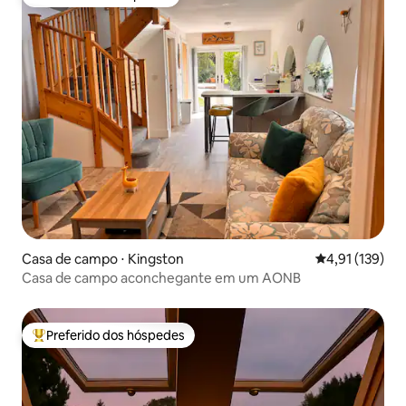
Preferido dos hóspedes
Casa de campo ⋅ Kingston
4,91 de uma av
4,91 (139)
Casa de campo aconchegante em um AONB
Preferido dos hóspedes
Entre os melhores preferidos dos hóspedes