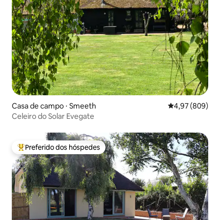
Casa de campo ⋅ Smeeth
4,97 de uma ava
4,97 (809)
Celeiro do Solar Evegate
Preferido dos hóspedes
Entre os melhores preferidos dos hóspedes