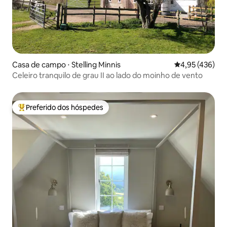
Casa de campo ⋅ Stelling Minnis
4,95 de uma av
4,95 (436)
Celeiro tranquilo de grau II ao lado do moinho de vento
Preferido dos hóspedes
Entre os melhores preferidos dos hóspedes