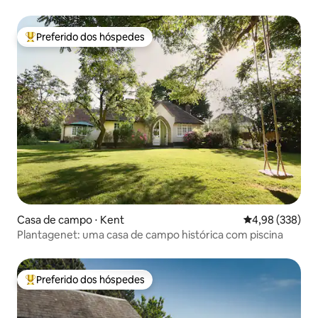
Preferido dos hóspedes
Entre os melhores preferidos dos hóspedes
Casa de campo ⋅ Kent
4,98 de uma ava
4,98 (338)
Plantagenet: uma casa de campo histórica com piscina
Preferido dos hóspedes
Entre os melhores preferidos dos hóspedes