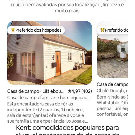
muito bem avaliadas por sua localização, limpeza e
muito mais.
Preferido dos hóspedes
Preferido dos 
Entre os melhores preferidos dos hóspedes
Entre os melhore
Casa de campo ⋅ W
Chalé Dough, com
Casa de campo ⋅ Littlebour
4,97 de uma avaliação média de 
4,97 (402)
Whitstable
ne
Bem-vindo ao Dou
Casa de campo familiar e bem equipada
Whitstable. Oferecemos um toque
por Howletts
Esta encantadora casa de férias
pessoal; um espaç
independente (2 quartos, 1 banheiro,
confortável, onde
sala de estar/jantar) oferece a você e
em nossa cozinha
sua família uma experiência luxuosa em
equipada, depois j
Kent: comodidades populares para
um ambiente tranquilo, perto de muitas
ou se aventurar n
atrações locais. Tapetes profundos,