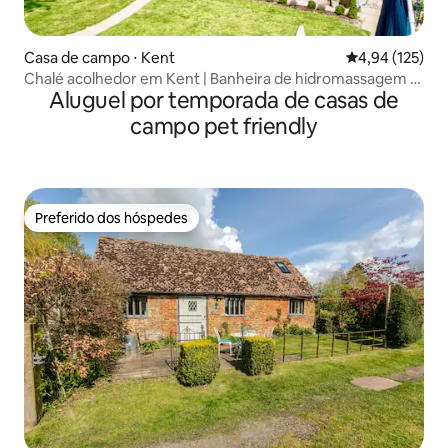
Casa de campo ⋅ Kent
4,94 de uma av
4,94 (125)
Chalé acolhedor em Kent | Banheira de hidromassagem |
Aluguel por temporada de casas de
Acomoda 6
campo pet friendly
Preferido dos hóspedes
Preferido dos hóspedes