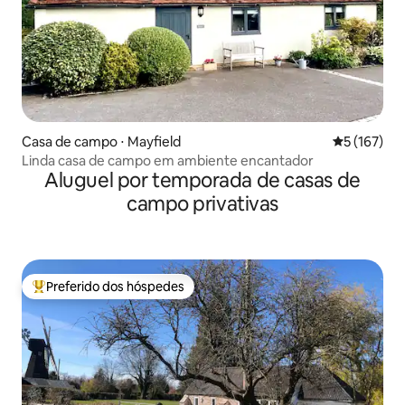
Casa de campo ⋅ Mayfield
5 de uma av
5 (167)
Linda casa de campo em ambiente encantador
Aluguel por temporada de casas de
campo privativas
Preferido dos hóspedes
Entre os melhores preferidos dos hóspedes