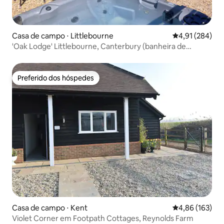
Casa de campo ⋅ Littlebourne
4,91 de uma av
4,91 (284)
'Oak Lodge' Littlebourne, Canterbury (banheira de
hidromassagem)
Preferido dos hóspedes
Preferido dos hóspedes
Casa de campo ⋅ Kent
4,86 de uma av
4,86 (163)
Violet Corner em Footpath Cottages, Reynolds Farm