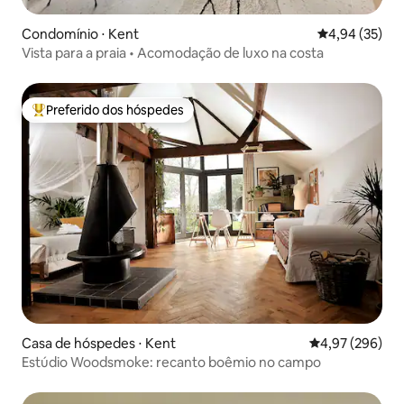
Condomínio ⋅ Kent
4,94 de uma a
4,94 (35)
Vista para a praia • Acomodação de luxo na costa
Preferido dos hóspedes
Entre os melhores preferidos dos hóspedes
Casa de hóspedes ⋅ Kent
4,97 de uma ava
4,97 (296)
Estúdio Woodsmoke: recanto boêmio no campo