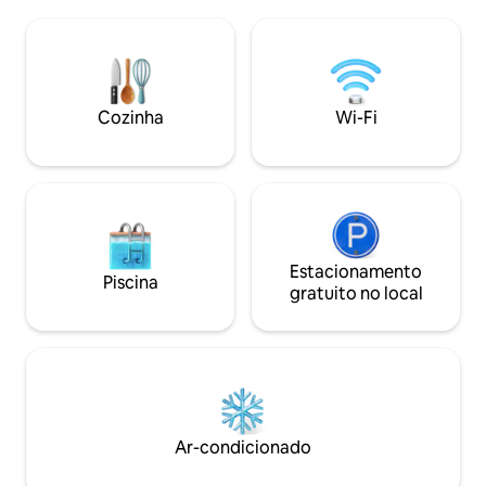
apague as lâmpada
noites douradas junto ao lago; e, no
Desfrute de uma r
outono, aprecie as árvores com suas
hidromassagem a
cores ricas e vibrantes. Saia para curtir as
de prosecco, respi
ondas suaves, observar a vida selvagem
desfrute das vista
ou visitar a vila de East Hoathly, com sua
Toque na minha fot
cafeteria, loja e pub a poucos minutos de
Cozinha
Wi-Fi
minhas outras bol
distância.
para menores de 4
Estacionamento
Piscina
gratuito no local
Ar-condicionado