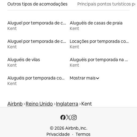
Outros tipos de acomodações
Principais pontos turísticos po
Aluguel por temporada de cabanas de pastor
Aluguéis de casas de praia
Kent
Kent
Aluguel por temporada de casas de hóspedes
Locações por temporada com piscina
Kent
Kent
Aluguéis de vilas
Aluguéis por temporada na orla
Kent
Kent
Aluguéis por temporada com banheiro para PCD
Mostrar mais
Kent
Airbnb
Reino Unido
Inglaterra
Kent
© 2026 Airbnb, Inc.
Privacidade
Termos