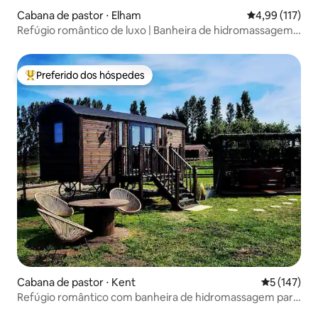
Cabana de pastor ⋅ Elham
4,99 de uma av
4,99 (117)
Refúgio romântico de luxo | Banheira de hidromassagem
e vista para o pôr do sol
Preferido dos hóspedes
Entre os melhores preferidos dos hóspedes
Cabana de pastor ⋅ Kent
5 de uma av
5 (147)
Refúgio romântico com banheira de hidromassagem para
2 pessoas