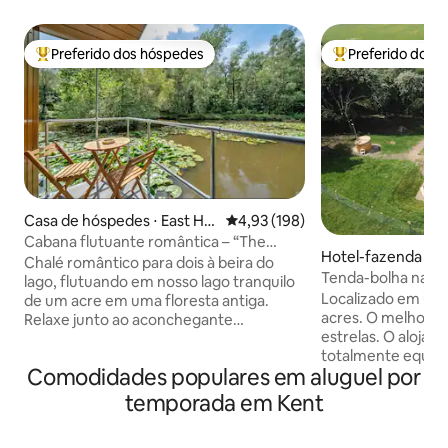
Preferido dos hóspedes
Preferido dos 
Entre os melhores preferidos dos hóspedes
Entre os melhore
Casa de hóspedes ⋅ East Ho
4,93 de uma avaliação média de 
4,93 (198)
athly
Cabana flutuante romântica – “The
Hotel-fazenda ⋅ M
Water Snug”
Chalé romântico para dois à beira do
Tenda-bolha na fl
lago, flutuando em nosso lago tranquilo
Localizado em um
de um acre em uma floresta antiga.
acres. O melhor lu
Relaxe junto ao aconchegante
estrelas. O aloja
queimador de lenha, cozinhe na cozinha
totalmente equipa
totalmente equipada e desperte com
Comodidades populares em aluguel por
desfrutar de uma 
vistas mágicas para o lago de todos os
original. Uma ca
cômodos. Na primavera, desfrute da
temporada em Kent
banheiro, chuveiro
floresta com jacintos-silvestres e flores
estrelas sobre voc
delicadas; no verão, aproveite as longas