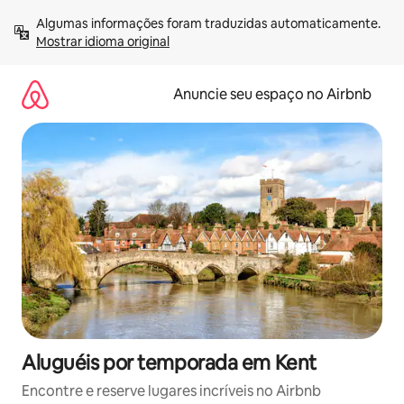
Pular
Algumas informações foram traduzidas automaticamente. 
para
Mostrar idioma original
o
conteúdo
Anuncie seu espaço no Airbnb
Aluguéis por temporada em Kent
Encontre e reserve lugares incríveis no Airbnb