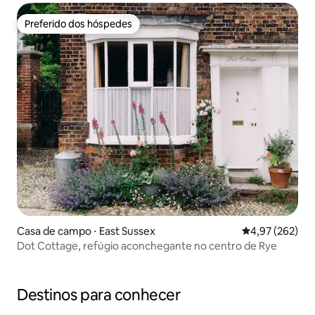
Preferido dos hóspedes
Preferido dos hóspedes
Casa de campo ⋅ East Sussex
4,97 de uma av
4,97 (262)
Dot Cottage, refúgio aconchegante no centro de Rye
Destinos para conhecer