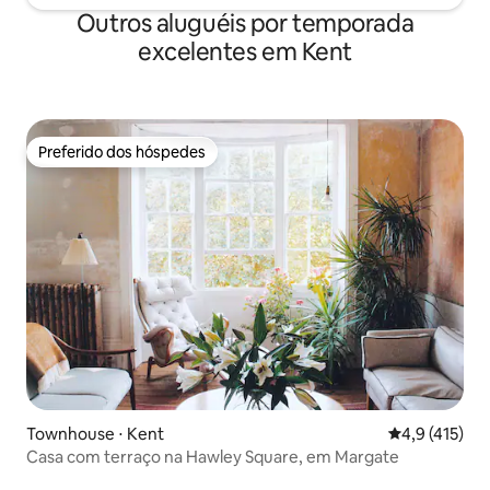
Outros aluguéis por temporada
excelentes em Kent
Preferido dos hóspedes
Preferido dos hóspedes
Townhouse ⋅ Kent
4,9 de uma av
4,9 (415)
Casa com terraço na Hawley Square, em Margate