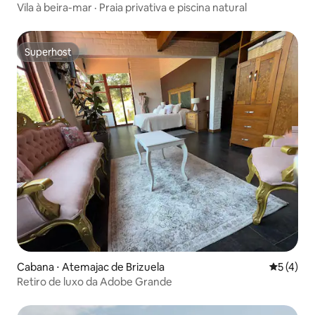
Vila à beira-mar · Praia privativa e piscina natural
Superhost
Superhost
Cabana ⋅ Atemajac de Brizuela
5 de uma 
5 (4)
Retiro de luxo da Adobe Grande