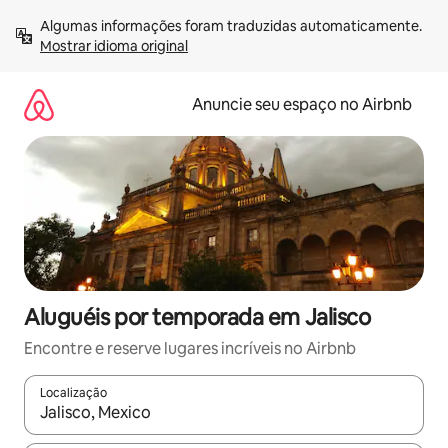
Pular
Algumas informações foram traduzidas automaticamente. 
para
Mostrar idioma original
o
conteúdo
Anuncie seu espaço no Airbnb
Aluguéis por temporada em Jalisco
Encontre e reserve lugares incríveis no Airbnb
Localização
Quando os resultados estiverem disponíveis, explore-os usando