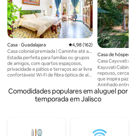
Casa ⋅ Guadalajara
4,98 de uma avaliação média de 
4,98 (162)
Casa colonial premiada | Caminhe até a
Casa de hóspedes 
catedral
Estadia perfeita para famílias ou grupos
astián
Casa Cayuvati no 
de amigos, com quartos espaçosos,
Retreat
Kayuvati Cabins é
privacidade e pátios e terraços ao ar livre
repouso, cercado 
confortáveis! Wi-Fi de fibra óptica de alta
que inspira paz e t
velocidade em cada cantinho, espaço de
Aninhado entre ár
trabalho dedicado e muito mais Bela
Comodidades populares em aluguel por
Cayuvati é uma c
casa de 2.700 pés quadrados construída
estilo eco-contem
temporada em Jalisco
na virada do século XX, lindamente
com materiais nat
renovada. Fique em uma casa da antiga
e adobe) e grande
Guadalajara. Localização central: a uma
permitem muita luz
curta distância a pé do Teatro Degollado,
magníficas para a
da Catedral e perto do Paseo Alcalde.
céu e piscina natural. Perfeito p
Primeiro lugar no Prêmio Anual de
refúgio romântico
Conservação e Restauração de Lugares