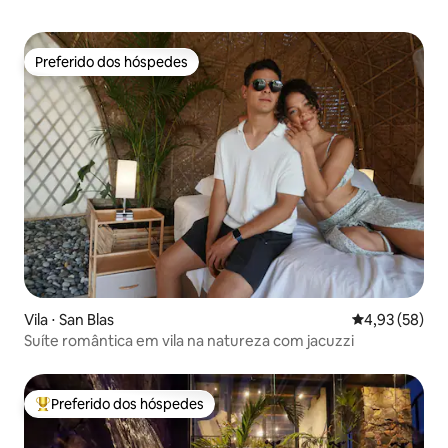
Preferido dos hóspedes
Preferido dos hóspedes
Vila ⋅ San Blas
4,93 de uma a
4,93 (58)
Suíte romântica em vila na natureza com jacuzzi
Preferido dos hóspedes
Entre os melhores preferidos dos hóspedes