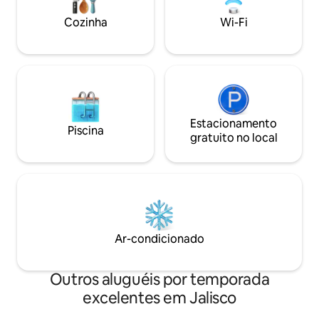
meditação/ioga/ar
Históricos de 2020.
simplesmente tem
Cozinha
Wi-Fi
mesmo.
Estacionamento
Piscina
gratuito no local
Ar-condicionado
Outros aluguéis por temporada
excelentes em Jalisco