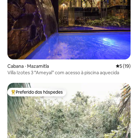
Cabana ⋅ Mazamitla
5 de uma a
5 (19)
Villa Izotes 3 “Ameyal” com acesso à piscina aquecida
Preferido dos hóspedes
Entre os melhores preferidos dos hóspedes