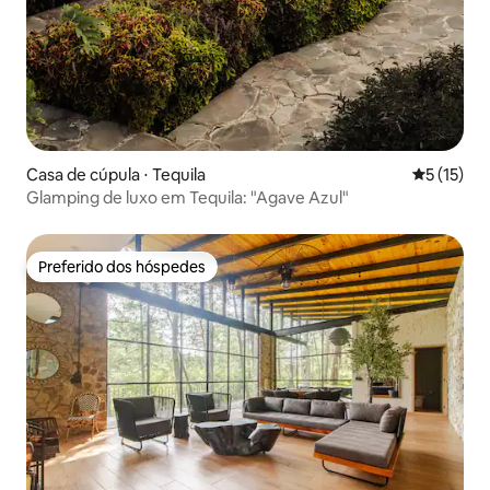
Casa de cúpula ⋅ Tequila
5 de uma a
5 (15)
Glamping de luxo em Tequila: "Agave Azul"
Preferido dos hóspedes
Preferido dos hóspedes