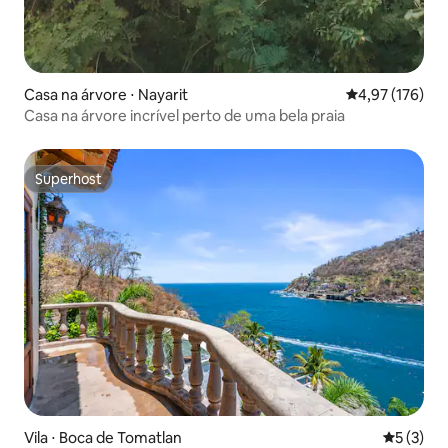
Casa na árvore ⋅ Nayarit
4,97 de uma av
4,97 (176)
Casa na árvore incrível perto de uma bela praia
Superhost
Superhost
Vila ⋅ Boca de Tomatlan
5 de uma 
5 (3)