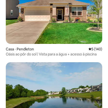
Casa ⋅ Pendleton
5 de uma av
5 (140)
Oásis ao pôr do sol | Vista para a água + acesso à piscina