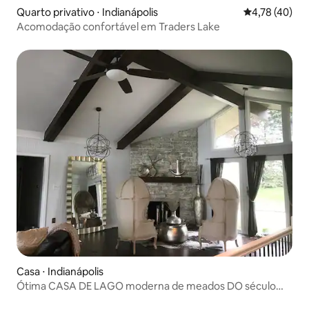
Quarto privativo ⋅ Indianápolis
4,78 de uma a
4,78 (40)
Acomodação confortável em Traders Lake
Casa ⋅ Indianápolis
Ótima CASA DE LAGO moderna de meados DO século
em Indy