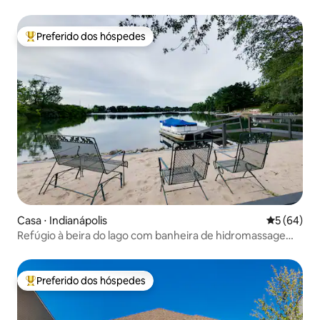
banheiros
Preferido dos hóspedes
Entre os melhores preferidos dos hóspedes
Casa ⋅ Indianápolis
5 de uma a
5 (64)
Refúgio à beira do lago com banheira de hidromassagem
e pescaria
Preferido dos hóspedes
Entre os melhores preferidos dos hóspedes