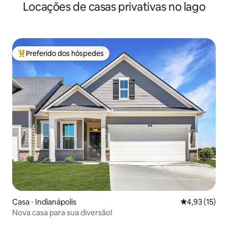
Locações de casas privativas no lago
amplo
Preferido dos hóspedes
Entre os melhores preferidos dos hóspedes
Casa ⋅ Indianápolis
4,93 de uma a
4,93 (15)
Nova casa para sua diversão!