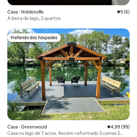
Casa ⋅ Noblesville
5 de uma 
5 (6)
À beira do lago, 2 quartos
Preferido dos hóspedes
Preferido dos hóspedes
Casa ⋅ Greenwood
4,99 de uma av
4,99 (99)
Casa no lago de 7 acres. Recém-reformado 3 camas 2