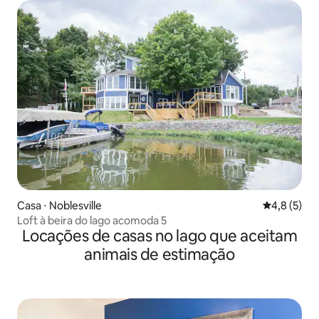
Casa ⋅ Noblesville
4,8 de uma 
4,8 (5)
Loft à beira do lago acomoda 5
Locações de casas no lago que aceitam
animais de estimação