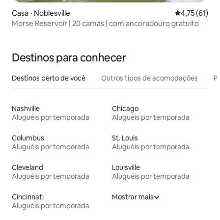
Casa ⋅ Noblesville
4,75 de uma a
4,75 (61)
Morse Reservoir | 20 camas | com ancoradouro gratuito
Destinos para conhecer
Destinos perto de você
Outros tipos de acomodações
Pr
Nashville
Chicago
Aluguéis por temporada
Aluguéis por temporada
Columbus
St. Louis
Aluguéis por temporada
Aluguéis por temporada
Cleveland
Louisville
Aluguéis por temporada
Aluguéis por temporada
Cincinnati
Mostrar mais
Aluguéis por temporada