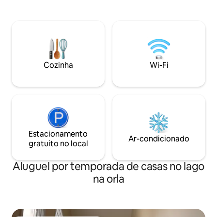
perfeito, embora a
de estimação permitidos! Banheira de
centro de Indianápolis. ✔ Es
hidromassagem e solário relaxando no
aceita cães Tecno
seu melhor. TV em cada quarto e 3
inteligente ✔ Espaç
camas 2 banheiros com um sendo na
totalmente cercad
suíte master privativa com acesso
✔ totalmente equip
privativo ao solário através de portas
separada Estacio
francesas com um conjunto de
Cozinha
Wi-Fi
Saiba mais abaixo!
espreguiçadeiras! Pátio frontal e pátio
traseiro com banheira de
hidromassagem com vista para as
árvores e área de cultivo!
Estacionamento
Ar-condicionado
gratuito no local
Aluguel por temporada de casas no lago
na orla