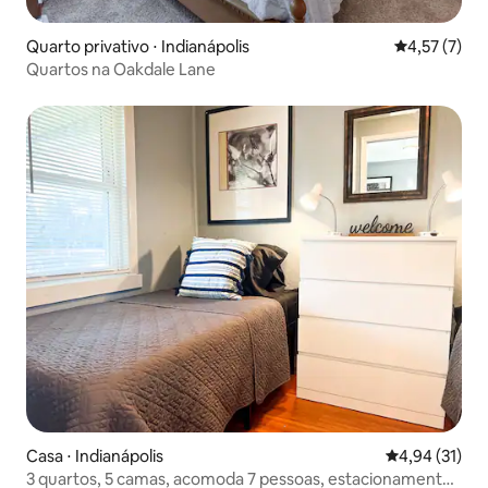
Quarto privativo ⋅ Indianápolis
4,57 de uma 
4,57 (7)
Quartos na Oakdale Lane
Casa ⋅ Indianápolis
4,94 de uma a
4,94 (31)
3 quartos, 5 camas, acomoda 7 pessoas, estacionamento