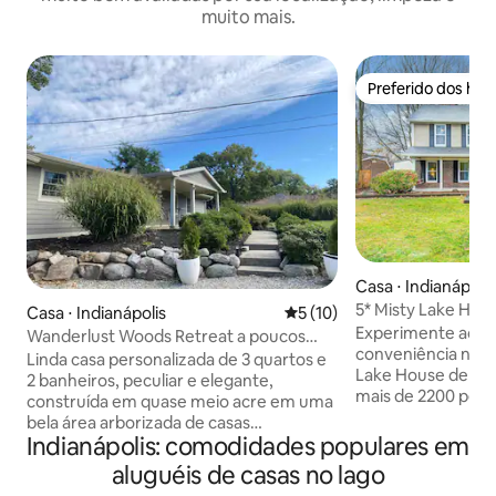
muito mais.
Preferido dos hó
Preferido dos hó
Casa ⋅ Indianápolis
5* Misty Lake Hous
Casa ⋅ Indianápolis
5 de uma avaliação média de
5 (10)
Aceita cães
Experimente acon
Wanderlust Woods Retreat a poucos
conveniência nesta
minutos do Reservatório Geist
Linda casa personalizada de 3 quartos e
Lake House de 4 q
2 banheiros, peculiar e elegante,
mais de 2200 pés 
construída em quase meio acre em uma
foi projetada com 
bela área arborizada de casas
em grupo em mente. Com um q
Indianápolis: comodidades populares em
encantadas com personalidade, a 10
privativo, vários e
minutos do Reservatório Geist!! Ideal
aluguéis de casas no lago
comodidades mode
para famílias, incluindo jogos e animais