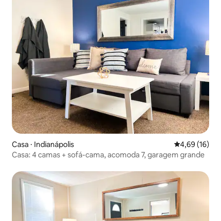
Casa ⋅ Indianápolis
4,69 de uma a
4,69 (16)
Casa: 4 camas + sofá-cama, acomoda 7, garagem grande