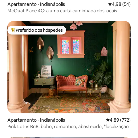
Apartamento ⋅ Indianápolis
4,98 de uma a
4,98 (54)
McOuat Place 4C: a uma curta caminhada dos locais
Preferido dos hóspedes
Entre os melhores preferidos dos hóspedes
Apartamento ⋅ Indianápolis
4,89 de uma av
4,89 (772)
Pink Lotus BnB: boho, romântico, abastecido, *localização