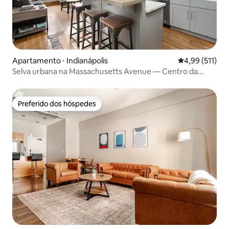
Apartamento ⋅ Indianápolis
4,99 de uma av
4,99 (511)
Selva urbana na Massachusetts Avenue — Centro da
cidade 🌱
Preferido dos hóspedes
Preferido dos hóspedes