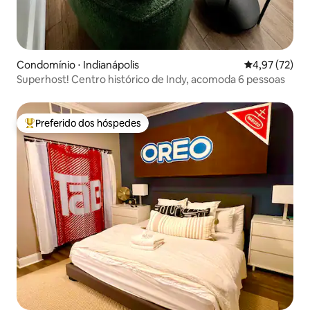
Condomínio ⋅ Indianápolis
4,97 de uma a
4,97 (72)
Superhost! Centro histórico de Indy, acomoda 6 pessoas
Preferido dos hóspedes
Entre os melhores preferidos dos hóspedes