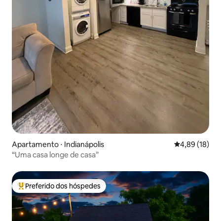
Apartamento ⋅ Indianápolis
4,89 de uma a
4,89 (18)
“Uma casa longe de casa”
Preferido dos hóspedes
Entre os melhores preferidos dos hóspedes