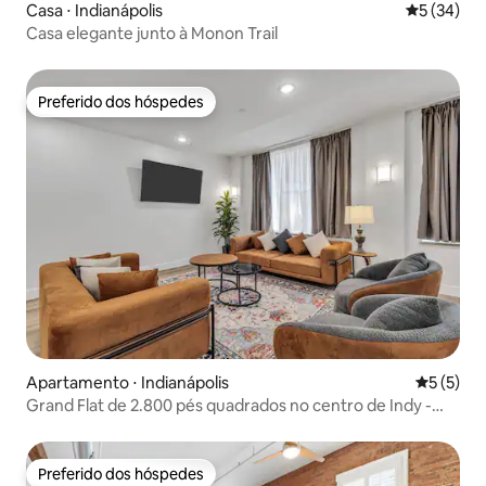
Casa ⋅ Indianápolis
5 de uma a
5 (34)
Casa elegante junto à Monon Trail
Preferido dos hóspedes
Preferido dos hóspedes
Apartamento ⋅ Indianápolis
5 de uma 
5 (5)
Grand Flat de 2.800 pés quadrados no centro de Indy -
Flat 4
Preferido dos hóspedes
Preferido dos hóspedes