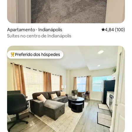
Apartamento ⋅ Indianápolis
4,84 de uma av
4,84 (100)
Suítes no centro de Indianápolis
Preferido dos hóspedes
Entre os melhores preferidos dos hóspedes