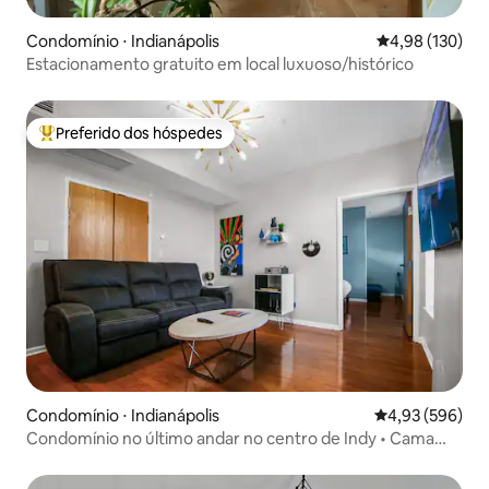
Condomínio ⋅ Indianápolis
4,98 de uma av
4,98 (130)
Estacionamento gratuito em local luxuoso/histórico
Preferido dos hóspedes
Entre os melhores preferidos dos hóspedes
Condomínio ⋅ Indianápolis
4,93 de uma ava
4,93 (596)
Condomínio no último andar no centro de Indy • Cama
king