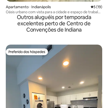
Apartamento ⋅ Indianápolis
5 de uma a
5 (19)
Oásis urbano com vista para a cidade e espaço de trabalho
Outros aluguéis por temporada
dedicado!
excelentes perto de Centro de
Convenções de Indiana
Preferido dos hóspedes
Preferido dos hóspedes