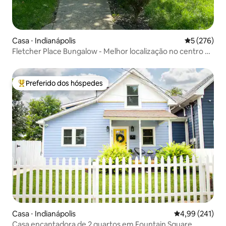
Casa ⋅ Indianápolis
5 de uma av
5 (276)
Fletcher Place Bungalow - Melhor localização no centro da
cidade!
Preferido dos hóspedes
Entre os melhores preferidos dos hóspedes
Casa ⋅ Indianápolis
4,99 de uma av
4,99 (241)
Casa encantadora de 2 quartos em Fountain Square