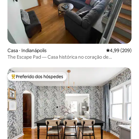
Casa ⋅ Indianápolis
4,99 de uma ava
4,99 (209)
The Escape Pad — Casa histórica no coração de
Indianápolis
Preferido dos hóspedes
Entre os melhores preferidos dos hóspedes