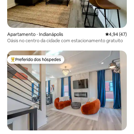
Apartamento ⋅ Indianápolis
4,94 de uma a
4,94 (47)
Oásis no centro da cidade com estacionamento gratuito
Preferido dos hóspedes
Entre os melhores preferidos dos hóspedes