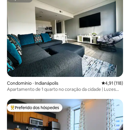
Superhost
Condomínio ⋅ Indianápolis
4,91 de uma av
4,91 (118)
Apartamento de 1 quarto no coração da cidade | Luzes
LED!
Preferido dos hóspedes
Entre os melhores preferidos dos hóspedes