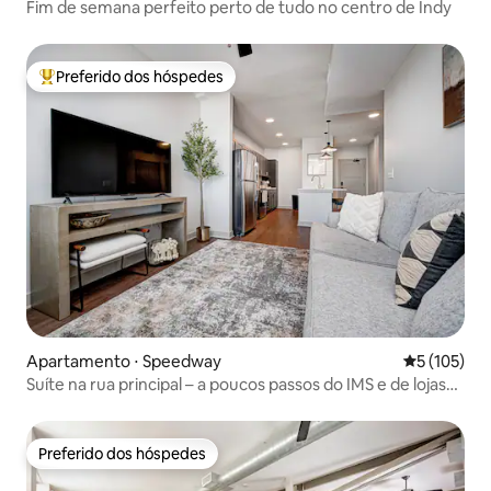
Fim de semana perfeito perto de tudo no centro de Indy
Preferido dos hóspedes
Entre os melhores preferidos dos hóspedes
Apartamento ⋅ Speedway
5 de uma av
5 (105)
Suíte na rua principal – a poucos passos do IMS e de lojas
locais
Preferido dos hóspedes
Preferido dos hóspedes