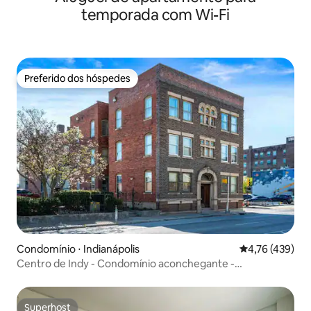
temporada com Wi-Fi
Preferido dos hóspedes
Preferido dos hóspedes
Condomínio ⋅ Indianápolis
4,76 de uma av
4,76 (439)
Centro de Indy - Condomínio aconchegante -
Estacionamento gratuito
Superhost