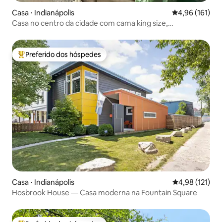
Casa ⋅ Indianápolis
4,96 de uma av
4,96 (161)
Casa no centro da cidade com cama king size,
estacionamento, bares e restaurantes
Preferido dos hóspedes
Entre os melhores preferidos dos hóspedes
Casa ⋅ Indianápolis
4,98 de uma av
4,98 (121)
Hosbrook House — Casa moderna na Fountain Square