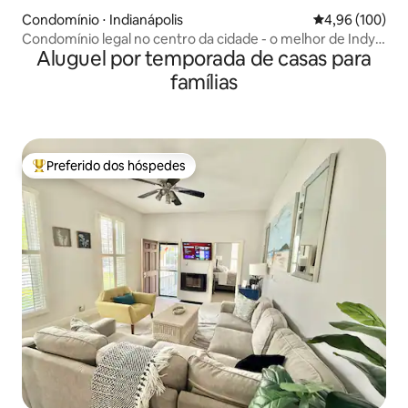
Condomínio ⋅ Indianápolis
4,96 de uma av
4,96 (100)
Condomínio legal no centro da cidade - o melhor de Indy à
Aluguel por temporada de casas para
sua porta!
famílias
Preferido dos hóspedes
Entre os melhores preferidos dos hóspedes