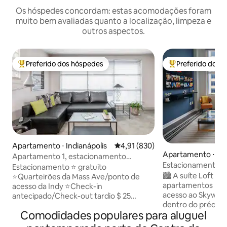
Os hóspedes concordam: estas acomodações foram
muito bem avaliadas quanto a localização, limpeza e
outros aspectos.
Preferido dos hóspedes
Preferido dos 
Entre os melhores preferidos dos hóspedes
Entre os melhore
Apartamento ⋅ Indianápolis
4,91 de uma avaliação média de 
4,91 (830)
Apartamento ⋅ Ind
Apartamento 1, estacionamento
Estacionamento gra
gratuito, Mass Ave, centro, cama king
Estacionamento ⭐ gratuito
quarto a uma cur
🏙️ A suíte Loft O ÚNICO prédio de
size
⭐Quarteirões da Mass Ave/ponto de
centro
apartamentos no 
acesso da Indy ⭐Check-in
acesso ao Skywal
antecipado/Check-out tardio $ 25
dentro do prédio 
Layout ⭐ espaçoso e elegante em estilo
Comodidades populares para aluguel
Convenções, o Luc
de suíte ✦Distância a pé/curta distância
sem sair. Economi
de carro até as principais atrações ✤