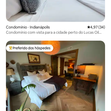
Condomínio ⋅ Indianápolis
4,97 de uma a
4,97 (34)
Condomínio com vista para a cidade perto do Lucas Oil
Stadium
Preferido dos hóspedes
Entre os melhores preferidos dos hóspedes