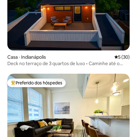
Casa ⋅ Indianápolis
5 de uma a
5 (30)
Deck no terraço de 3 quartos de luxo • Caminhe até o
Lucas Oil Stadium
Preferido dos hóspedes
Entre os melhores preferidos dos hóspedes