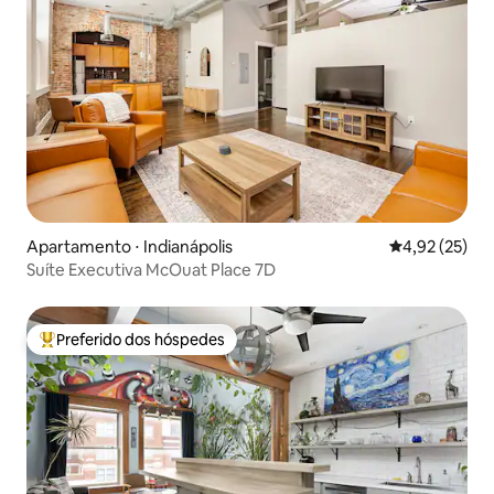
Apartamento ⋅ Indianápolis
4,92 de uma a
4,92 (25)
Suíte Executiva McOuat Place 7D
Preferido dos hóspedes
Entre os melhores preferidos dos hóspedes