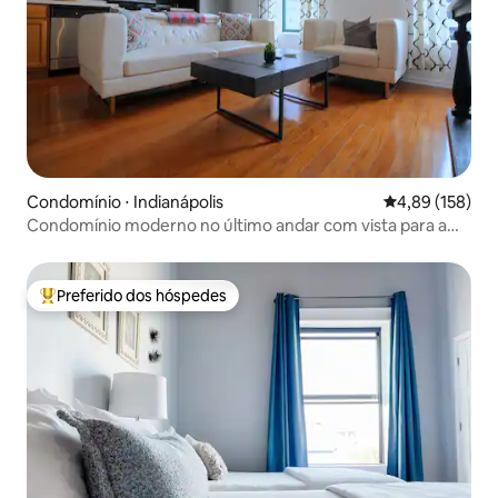
Condomínio ⋅ Indianápolis
4,89 de uma av
4,89 (158)
Condomínio moderno no último andar com vista para a
Casa do Estado
Preferido dos hóspedes
Entre os melhores preferidos dos hóspedes