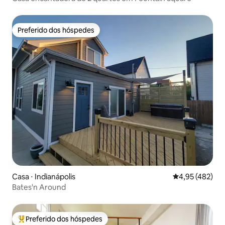
Preferido dos hóspedes
Preferido dos hóspedes
Casa ⋅ Indianápolis
4,95 de uma av
4,95 (482)
Bates'n Around
Preferido dos hóspedes
Entre os melhores preferidos dos hóspedes