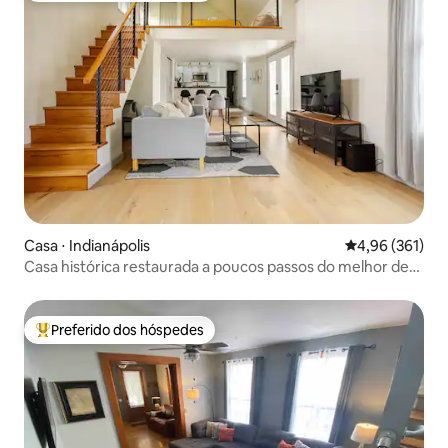
Casa ⋅ Indianápolis
4,96 de uma av
4,96 (361)
Casa histórica restaurada a poucos passos do melhor de
Indianápolis
Preferido dos hóspedes
Entre os melhores preferidos dos hóspedes