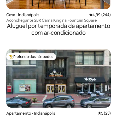
Casa ⋅ Indianápolis
4,99 de uma ava
4,99 (244)
Aconchegante 2BR Cama King na Fountain Square
Aluguel por temporada de apartamento
com ar-condicionado
Preferido dos hóspedes
Entre os melhores preferidos dos hóspedes
Apartamento ⋅ Indianápolis
5 de uma a
5 (23)