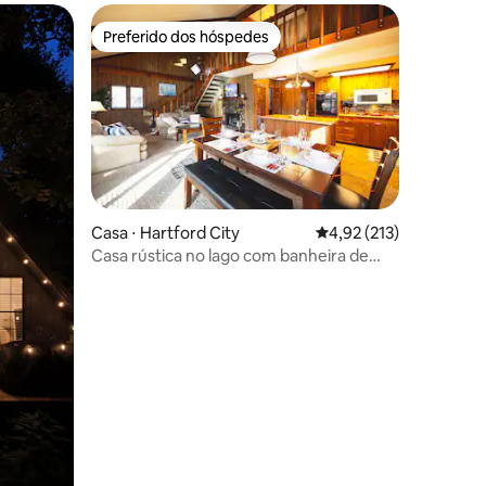
Preferido dos hóspedes
os hóspedes
Preferido dos hóspedes
ções
Casa ⋅ Hartford City
4,92 de uma avaliação 
4,92 (213)
Casa rústica no lago com banheira de
hidromassagem e mesa de bilhar