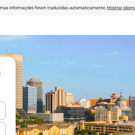
mas informações foram traduzidas automaticamente. 
Mostrar idioma
ore-os usando as seta para cima e para baixo do teclado ou tocando e