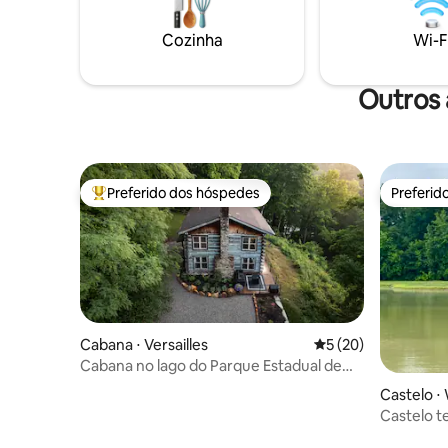
remotamente com a fibra de alta
seus próp
velocidade ou explorando os lagos e
área. Desf
Cozinha
Wi-F
parques estaduais ao redor, este é o seu
para o la
melhor refúgio no topo da colina.
hidromas
Outros 
Preferido dos hóspedes
Preferid
Entre os melhores preferidos dos hóspedes
Preferid
Cabana ⋅ Versailles
5 de uma avaliação 
5 (20)
Cabana no lago do Parque Estadual de
Versailles
Castelo ⋅
Castelo t
acres!