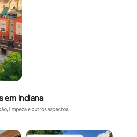
s em Indiana
o, limpeza e outros aspectos.
Cabana ⋅