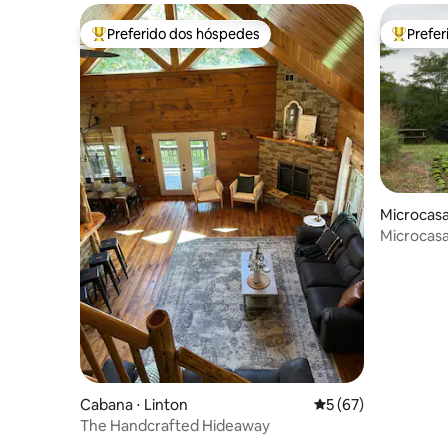
Preferido dos hóspedes
Prefe
Entre os melhores preferidos dos hóspedes
Entre os
Microcasa
Microcasa
vegetais
Cabana ⋅ Linton
5 de uma avaliação 
5 (67)
The Handcrafted Hideaway