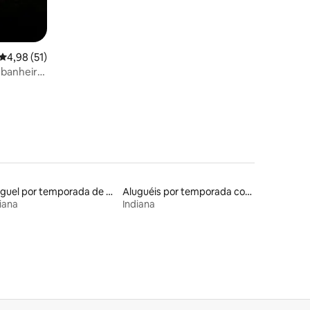
4,98 de uma avaliação média de 5, 51 avaliações
4,98 (51)
 banheira
escapada
Aluguel por temporada de contêineres
Aluguéis por temporada com sauna
iana
Indiana