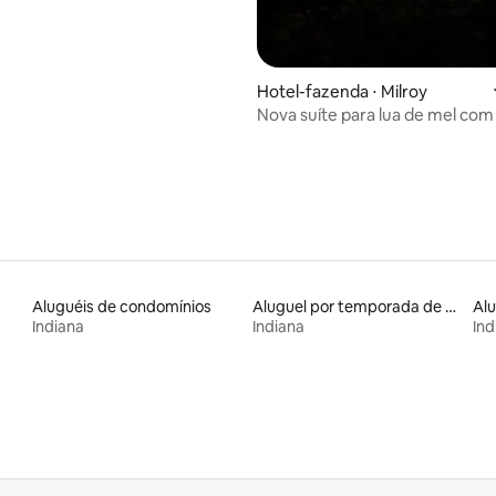
Hotel-fazenda ⋅ Milroy
Nova suíte para lua de mel com
de hidromassagem e sauna — 
romântica
Aluguéis de condomínios
Aluguel por temporada de casas de hóspedes
Indiana
Indiana
Ind