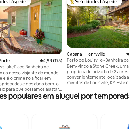
o dos hóspedes
Preferido dos hóspedes
o dos hóspedes
Entre os melhores preferidos d
édia de 5, 215 avaliações
Cabana ⋅ Henryville
4
Perto de Louisville~Banheira de
 Porte
4,99 de uma avaliação média de 5, 175 avalia
4,99 (175)
hidromassagem~Fogueira~Sala
Bem-vindo a Stone Creek, uma
ysLakePlace Banheira de
propriedade privada de 3 acres
sagem Caiaques Pingue-
o ao nosso viajante do mundo
convenientemente localizada 
 ele é o primeiro a ficar em
minutos de Louisville, KY. Este é o melhor
opriedades e nos dar o bom, o
refúgio! Ao entrar nas instalações, você
feio para que possamos ajustar a
encontrará um portão de segu
 populares em aluguel por temporad
periência para VOCÊ. Esta casa
ferro personalizado que reque
odelada no lago possui 4
codificado. Stone Creek possui mais de
dormir, banheira de
2500 pés quadrados de espaço 
agem durante todo o ano, sala
completo com cozinha complet
 com mesa de pingue-pongue e
lavanderia e escritório. Os hós
a grande, grandes espaços de
terão uso total do terreno, incl
entro e fora, nova cozinha e