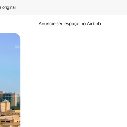
 original
Anuncie seu espaço no Airbnb
 deslizando o dedo na tela.