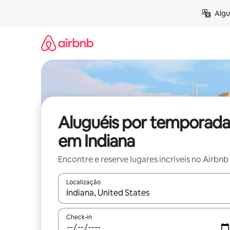
Pular
Algu
para
o
conteúdo
Aluguéis por temporada
em Indiana
Encontre e reserve lugares incríveis no Airbnb
Localização
Quando os resultados estiverem disponíveis, expl
Check-in