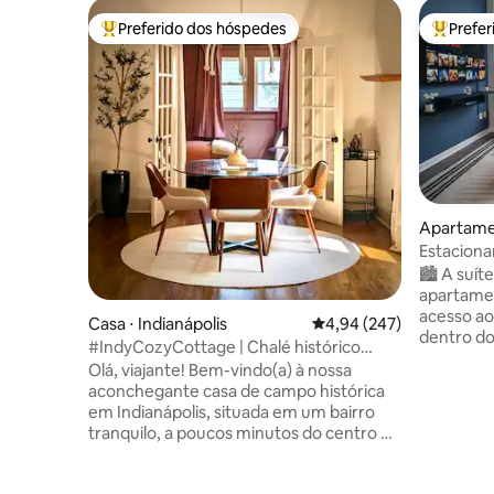
Preferido dos hóspedes
Prefe
Entre os melhores preferidos dos hóspedes
Entre os
Apartamen
Estaciona
quarto a 
🏙️ A suíte Loft O ÚNI
apartame
acesso ao
Casa ⋅ Indianápolis
4,94 de uma avaliação m
4,94 (247)
dentro do
#IndyCozyCottage | Chalé histórico
Convençõe
perto do centro da cidade
Olá, viajante! Bem-vindo(a) à nossa
sem sair.
aconchegante casa de campo histórica
estacion
em Indianápolis, situada em um bairro
garagem. ⭐ "Apartamento bonito 
tranquilo, a poucos minutos do centro da
ainda mai
cidade. Desfrute de um café na varanda,
Localizaç
um quintal cercado para seus animais de
Skywalk a