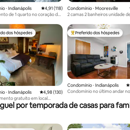
o ⋅ Indianápolis
4,91 de uma avaliação média de 5, 118 avalia
4,91 (118)
Condomínio ⋅ Mooresville
to de 1 quarto no coração da
2 camas 2 banheiros unidade d
Luzes LED!
Downtown Mooresville
rido dos hóspedes
Preferido dos hóspedes
 melhores preferidos dos hóspedes
Entre os melhores preferidos d
Condomínio ⋅ Indianápolis
4
Condomínio no último andar no
média de 5, 34 avaliações
o ⋅ Indianápolis
4,98 de uma avaliação média de 5, 130 avalia
4,98 (130)
de Indy • Cama king
mento gratuito em local
guel por temporada de casas para famí
istórico