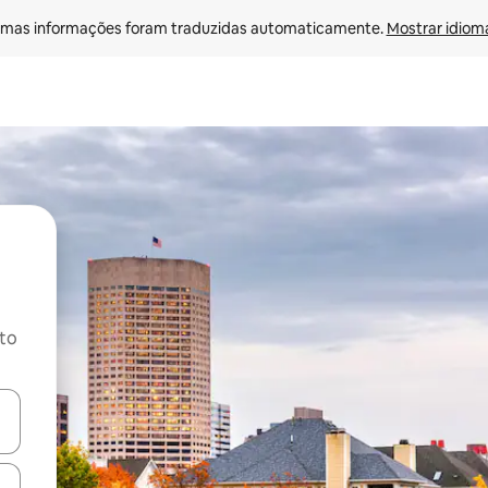
mas informações foram traduzidas automaticamente. 
Mostrar idioma
ito
ore-os usando as seta para cima e para baixo do teclado ou tocando e