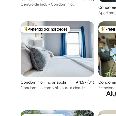
Centro de Indy - Condomínio
Condomíni
aconchegante - Estacionamento
Apartamen
gratuito
cidade | 
Preferido dos hóspedes
Prefe
Entre os melhores preferidos dos hóspedes
Entre os
Condomínio ⋅ Indianápolis
4,97 de uma avaliação 
4,97 (34)
Condomíni
Condomínio com vista para a cidade
Estaciona
Alu
perto do Lucas Oil Stadium
luxuoso/h