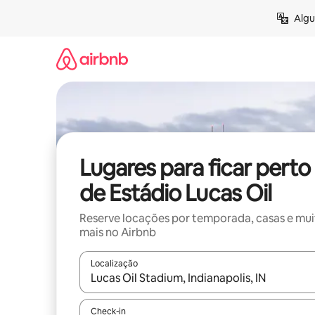
Pular
Algu
para
o
conteúdo
Lugares para ficar perto
de Estádio Lucas Oil
Reserve locações por temporada, casas e mu
mais no Airbnb
Localização
Quando os resultados estiverem disponíveis, expl
Check-in