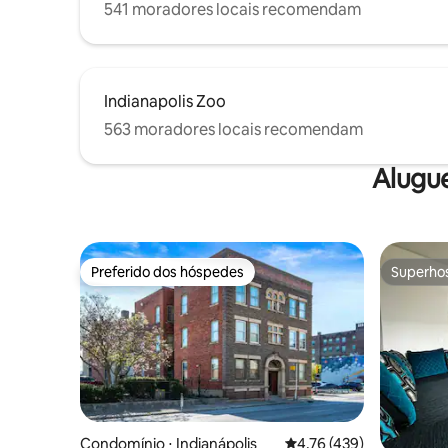
541 moradores locais recomendam
Indianapolis Zoo
563 moradores locais recomendam
Alugu
Preferido dos hóspedes
Superho
Preferido dos hóspedes
Superho
Condomínio ⋅ Indianápolis
4,76 de uma avaliação m
4,76 (439)