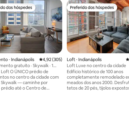
rido dos hóspedes
Preferido dos hóspedes
 melhores preferidos dos hóspedes
Preferido dos hóspedes
to ⋅ Indianápolis
4,92 de uma avaliação média de 5, 305 avalia
4,92 (305)
Loft ⋅ Indianápolis
4
mento gratuito · Skywalk · 1
Loft Luxe no centro da cidade
uma curta caminhada do centro
CO prédio de
Edifício histórico de 100 anos
ntos no centro da cidade com
completamente remodelado 
 Skywalk — caminhe por
meados dos anos 2000. Desfru
édia de 5, 247 avaliações
 prédio até o Centro de
tetos de 20 pés, tijolos exposto
s, o Lucas Oil e restaurantes
moderno. Localização, Localiza
 Economize US$ 44/dia com
Localização, você será capaz d
amento GRATUITO em
caminhar em qualquer lugar no
—
de Indy. 3 minutos a pé do Centro de
s bonito que nas fotos!
Convenções e Gainbridge Fiel
ão perfeita para pegar o
minutos a pé até o Lucas Oil I
té o centro de convenções ou
restaurantes e entretenimento