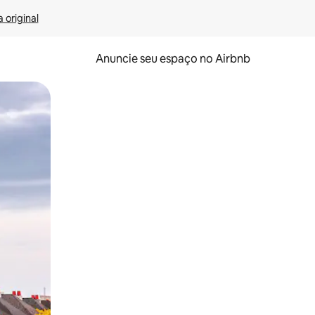
 original
Anuncie seu espaço no Airbnb
 deslizando o dedo na tela.