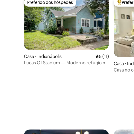
Preferido dos hóspedes
Prefe
Preferido dos hóspedes
Entre os
Casa ⋅ Indianápolis
5 de uma avaliação
5 (11)
Lucas Oil Stadium — Moderno refúgio no
Casa ⋅ Ind
centro da cidade
Casa no c
size, est
restauran