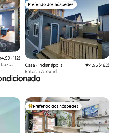
Preferido dos hóspedes
os hóspedes
Preferido dos hóspedes
ções
,99 de uma avaliação média de 5, 112 avaliações
4,99 (112)
. Luxo
Casa ⋅ Indianápolis
4,95 de uma avaliação 
4,95 (482)
Bates'n Around
ondicionado
Preferido dos hóspedes
os hóspedes
Entre os melhores preferidos dos hóspedes