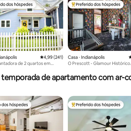
rido dos hóspedes
Preferido dos hóspedes
 melhores preferidos dos hóspedes
Entre os melhores preferidos d
édia de 5, 166 avaliações
ianápolis
4,99 de uma avaliação média de 5, 241 avalia
4,99 (241)
Casa ⋅ Indianápolis
4
ntadora de 2 quartos em
O Prescott - Glamour Histórico
Square
Ousado
r temporada de apartamento com ar-c
o dos hóspedes
Preferido dos hóspedes
o dos hóspedes
Entre os melhores preferidos d