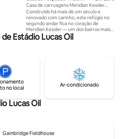
velocidade
polis
Casa de carruagens Meridian Kessler
encantadora
Construído há mais de um século e
ração de
renovado com carinho, este refúgio no
ia. Inclui
segundo andar fica no coração de
ulos
Meridian Kessler — um dos bairros mais
de Estádio Lucas Oil
queridos do centro de Indianápolis, com
ruas arborizadas e tranquilas para
caminhar. Toques atenciosos por toda
parte: móveis selecionados, Wi-Fi de
fibra e um equipamento de café digno
de uma manhã tranquila. Perfeito para
uma ou duas pessoas. Perto de ótima
comida. Parece um lar. Apaixonada pelo
ionamento
Meridian Kessler? Ficamos felizes em
Ar-condicionado
to no local
compartilhar nossos lugares favoritos —
e também conhecemos ótimos
corretores de imóveis.
io Lucas Oil
Gainbridge Fieldhouse