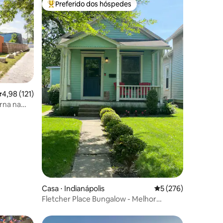
Preferido dos hóspedes
os hóspedes
Entre os melhores preferidos dos hóspedes
,98 de uma avaliação média de 5, 121 avaliações
4,98 (121)
rna na
ções
Casa ⋅ Indianápolis
5 de uma avaliação 
5 (276)
Fletcher Place Bungalow - Melhor
localização no centro da cidade!