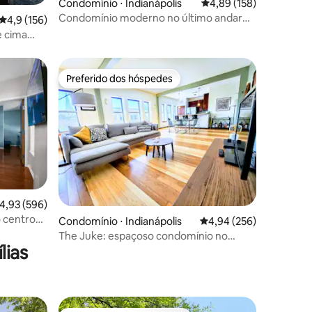
Condomínio ⋅ Indianápolis
4,89 de uma avaliação 
4,89 (158)
Condomínio moderno no último andar
ções
4,9 de uma avaliação média de 5, 156 avaliações
4,9 (156)
com vista para a Casa do Estado
e cima
Preferido dos hóspedes
os hóspedes
Preferido dos hóspedes
,93 de uma avaliação média de 5, 596 avaliações
4,93 (596)
 centro
ções
Condomínio ⋅ Indianápolis
4,94 de uma avaliação m
4,94 (256)
The Juke: espaçoso condomínio no
lias
centro da cidade na Mass Ave!