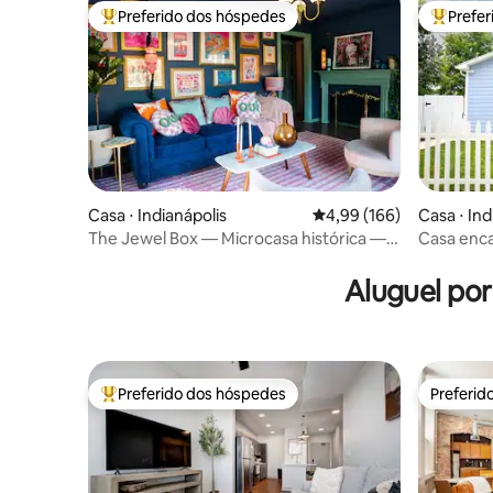
Preferido dos hóspedes
Prefe
Entre os melhores preferidos dos hóspedes
Entre os
Casa ⋅ Indianápolis
4,99 de uma avaliação m
4,99 (166)
Casa ⋅ Ind
The Jewel Box — Microcasa histórica —
Casa enca
Centro da cidade a pé
Fountain 
Aluguel po
Preferido dos hóspedes
Preferid
Entre os melhores preferidos dos hóspedes
Preferid