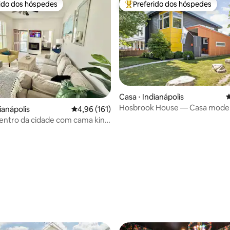
rido dos hóspedes
Preferido dos hóspedes
 melhores preferidos dos hóspedes
Entre os melhores preferidos d
 média de 5, 11 avaliações
Casa ⋅ Indianápolis
4
Hosbrook House — Casa mode
ianápolis
4,96 de uma avaliação média de 5, 161 avalia
4,96 (161)
Fountain Square
entro da cidade com cama king
acionamento, bares e
tes