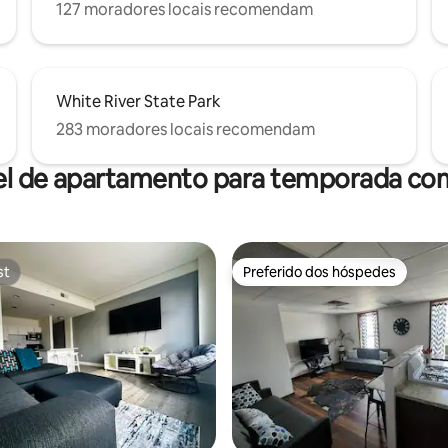
127 moradores locais recomendam
White River State Park
283 moradores locais recomendam
el de apartamento para temporada com
st
Preferido dos hóspedes
st
Preferido dos hóspedes
édia de 5, 439 avaliações