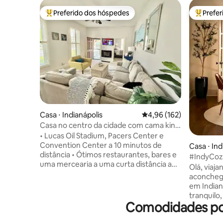
Preferido dos hóspedes
Prefe
Entre os melhores preferidos dos hóspedes
Entre os
Casa ⋅ Indianápolis
4,96 de uma avaliação m
4,96 (162)
Casa no centro da cidade com cama king
size, estacionamento, bares e
• Lucas Oil Stadium, Pacers Center e
restaurantes
Convention Center a 10 minutos de
Casa ⋅ Ind
distância • Ótimos restaurantes, bares e
#IndyCozy
uma mercearia a uma curta distância a
perto do 
Olá, viajante! Bem-vindo(a
pé • "Bottleworks District" do outro lado
aconchega
da rua • Local do Centro Nacional Antigo:
em Indian
10 min a pé • Local de concertos do
tranquilo
Everwise Amphitheatre: 10 min de carro
Comodidades popu
cidade. D
• Museu Infantil a 12 minutos de distância
um quinta
• State Fairgrounds a 10 minutos de