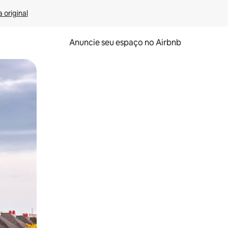
 original
Anuncie seu espaço no Airbnb
 deslizando o dedo na tela.