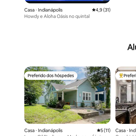
Casa ⋅ Indianápolis
4,9 de uma avaliação 
4,9 (31)
Howdy e Aloha Oásis no quintal
Al
Preferido dos hóspedes
Prefe
Preferido dos hóspedes
Entre os
Casa ⋅ Indianápolis
5 de uma avaliação
5 (11)
Casa ⋅ Ind