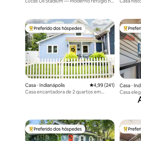
Lucas Oil Stadium — Moderno refúgio no
Casa hist
centro da cidade
da Founta
Preferido dos hóspedes
Prefe
Entre os melhores preferidos dos hóspedes
Entre os
Casa ⋅ Indianápolis
4,99 de uma avaliação m
4,99 (241)
Casa ⋅ Ind
Casa encantadora de 2 quartos em
Casa eleg
Fountain Square
Preferido dos hóspedes
Prefe
Entre os melhores preferidos dos hóspedes
Entre os