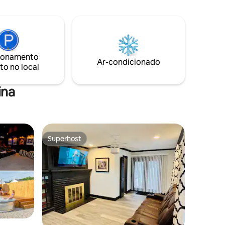
de Indy
proximidades Internet de alta velocidade
 minutos
(1 GIG) Café gratuito 1 vaga de
GATOS ou
estacionamento gratuita no coração de
imação,
DT - economia de US$ 20/US$ 40 por dia.
Inclui carregamento gratuito de veículos
elétricos
ionamento
Ar-condicionado
to no local
ina
Superhost
Superhost