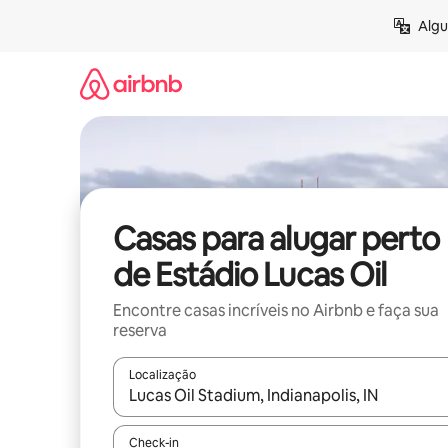
Pular
Algu
para
o
conteúdo
Casas para alugar perto
de Estádio Lucas Oil
Encontre casas incríveis no Airbnb e faça sua
reserva
Localização
Quando os resultados estiverem disponíveis, expl
Check-in