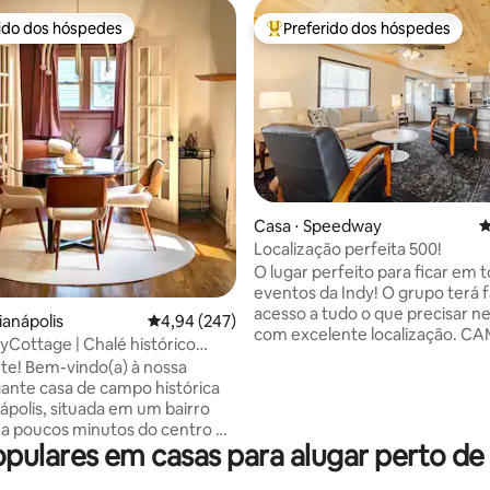
rido dos hóspedes
Preferido dos hóspedes
 melhores preferidos dos hóspedes
Entre os melhores preferidos d
Casa ⋅ Speedway
4
Localização perfeita 500!
édia de 5, 162 avaliações
O lugar perfeito para ficar em 
eventos da Indy! O grupo terá f
acesso a tudo o que precisar ne
ianápolis
4,94 de uma avaliação média de 5, 247 avalia
4,94 (247)
com excelente localização. C
Cottage | Chalé histórico
a pista! Duas camas tamanho king!
centro da cidade
) à nossa
Estacionamento fora da rua! Bic
nte casa de campo histórica
disponíveis para uso nos fins d
ápolis, situada em um bairro
(por favor, solicite) Layout abe
, a poucos minutos do centro da
desfrutar de seus parceiros de
lares em casas para alugar perto de 
esfrute de um café na varanda,
Maravilhosa oportunidade a u
l cercado para seus animais de
preço. Perto do Centro de Convenções