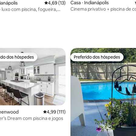
Casa ⋅ Indianápolis
ianápolis
4,69 de uma avaliação média de 5, 13 avalia
4,69 (13)
Cinema privativo + piscina de 
 luxo com piscina, fogueira,
putt putt, fliperama
ira ao ar livre + bar
média de 5, 18 avaliações
rido dos hóspedes
Preferido dos hóspedes
 melhores preferidos dos hóspedes
Preferido dos hóspedes
reenwood
4,99 de uma avaliação média de 5, 111 avalia
4,99 (111)
er’s Dream com piscina e jogos