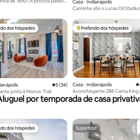
órica de 1890 | A poucos passos
Casa ⋅ Indianápolis
in Square
Caminhe até o Lucas Oil Stadium
quartos / 2 banheiros + estac
gratuito
rido dos hóspedes
Preferido dos hóspedes
 melhores preferidos dos hóspedes
Entre os melhores preferidos d
édia de 5, 241 avaliações
Casa ⋅ Indianápolis
4
ianápolis
5 de uma avaliação média de 5, 34 avalia
5 (34)
Aconchegante 2BR Cama King 
ante junto à Monon Trail
Aluguel por temporada de casa privativ
Fountain Square
rido dos hóspedes
Superhost
 melhores preferidos dos hóspedes
Superhost