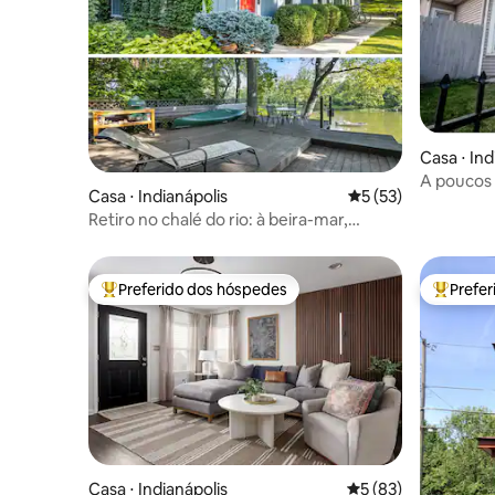
Casa ⋅ Ind
A poucos 
Casa ⋅ Indianápolis
5 de uma avaliação 
5 (53)
Retiro no chalé do rio: à beira-mar,
banheira de hidromassagem
Preferido dos hóspedes
Prefe
Entre os melhores preferidos dos hóspedes
Entre os
Casa ⋅ Indianápolis
5 de uma avaliação 
5 (83)