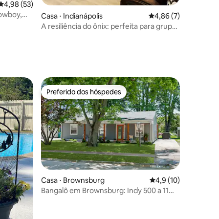
4,98 de uma avaliação média de 5, 53 avaliações
4,98 (53)
ções
cowboy,
Casa ⋅ Indianápolis
4,86 de uma avaliaçã
4,86 (7)
A resiliência do ônix: perfeita para grupos
e famílias
Preferido dos hóspedes
Preferido dos hóspedes
ções
Casa ⋅ Brownsburg
4,9 de uma avaliação
4,9 (10)
Bangalô em Brownsburg: Indy 500 a 11
milhas - Centro a 15 milhas