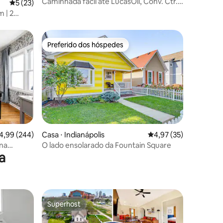
Caminhada fácil até LucasOil, Conv. Ctr.,
5 de uma avaliação média de 5, 23 avaliações
5 (23)
Gainbridge, centro
 | 2
ionamento
Preferido dos hóspedes
os hóspedes
Preferido dos hóspedes
,99 de uma avaliação média de 5, 244 avaliações
4,99 (244)
Casa ⋅ Indianápolis
4,97 de uma avaliação
4,97 (35)
ções
na
O lado ensolarado da Fountain Square
a
Superhost
Superhost