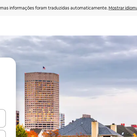
mas informações foram traduzidas automaticamente. 
Mostrar idioma
ore-os usando as seta para cima e para baixo do teclado ou tocando e