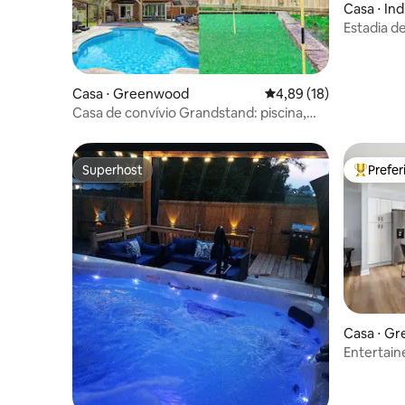
Casa ⋅ Ind
Estadia de
churrasque
Casa ⋅ Greenwood
4,89 de uma avaliação 
4,89 (18)
Casa de convívio Grandstand: piscina,
cinema, academia
Superhost
Prefe
Superhost
Entre os
Casa ⋅ G
Entertain