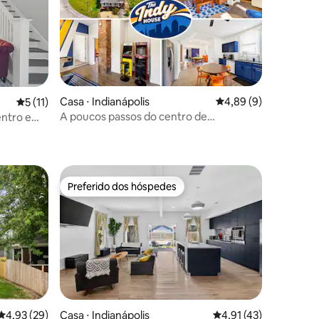
ções
Casa ⋅ Indianápolis
4,89 de uma avaliaçã
4,89 (9)
5 de uma avaliação média de 5, 11 avaliações
5 (11)
A poucos passos do centro de
entro e
convenções e do Lucas Oil | Acomoda 16
pessoas + jogos
Preferido dos hóspedes
Preferido dos hóspedes
Casa ⋅ Indianápolis
4,91 de uma avaliação
4,91 (43)
4,93 de uma avaliação média de 5, 29 avaliações
4,93 (29)