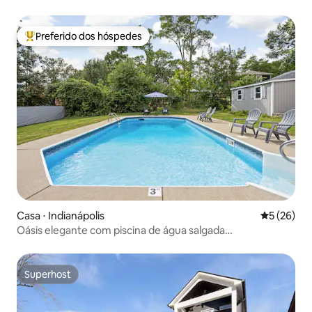
Preferido dos hóspedes
Entre os melhores preferidos dos hóspedes
Casa ⋅ Indianápolis
5 de uma a
5 (26)
Oásis elegante com piscina de água salgada
aquecida/jogos/fogueiras
Superhost
Superhost