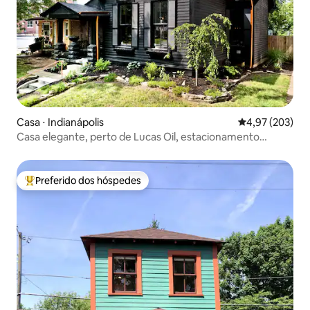
Casa ⋅ Indianápolis
4,97 de uma av
4,97 (203)
Casa elegante, perto de Lucas Oil, estacionamento
gratuito
Preferido dos hóspedes
Entre os melhores preferidos dos hóspedes