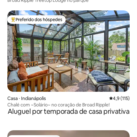
Broad Ripple Treetop Lodge no parque
Preferido dos hóspedes
Entre os melhores preferidos dos hóspedes
Casa ⋅ Indianápolis
4,9 de uma av
4,9 (115)
Chalé com ~Solário~ no coração de Broad Ripple!
Aluguel por temporada de casa privativa