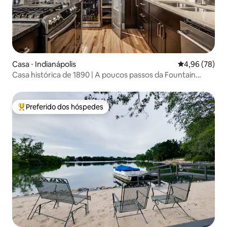
Casa ⋅ Indianápolis
4,96 de uma a
4,96 (78)
Casa histórica de 1890 | A poucos passos da Fountain
Square
Preferido dos hóspedes
Entre os melhores preferidos dos hóspedes