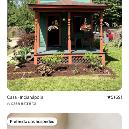
Casa ⋅ Indianápolis
5 de uma a
5 (69)
A casa estreita
Preferido dos hóspedes
Preferido dos hóspedes