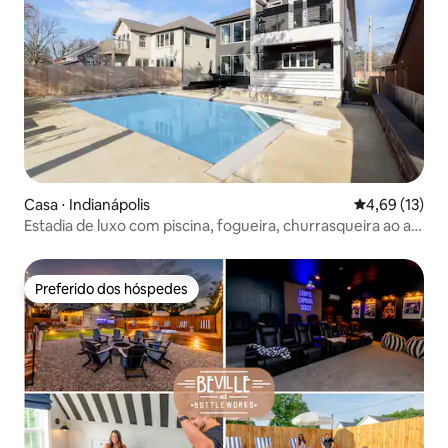
Casa ⋅ Indianápolis
4,69 de uma a
4,69 (13)
Estadia de luxo com piscina, fogueira, churrasqueira ao ar
livre + bar
Preferido dos hóspedes
Preferido dos hóspedes