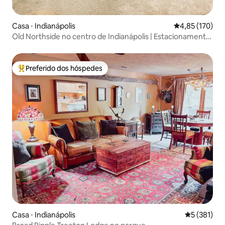
Casa ⋅ Indianápolis
4,85 de uma av
4,85 (170)
Old Northside no centro de Indianápolis | Estacionamento
gratuito
Preferido dos hóspedes
Entre os melhores preferidos dos hóspedes
Casa ⋅ Indianápolis
5 de uma av
5 (381)