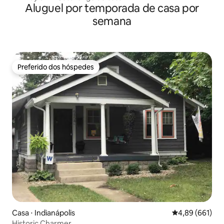
Aluguel por temporada de casa por
semana
Preferido dos hóspedes
Preferido dos hóspedes
Casa ⋅ Indianápolis
4,89 de uma av
4,89 (661)
Historic Charmer