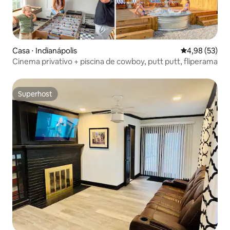
Casa ⋅ Indianápolis
4,98 de uma a
4,98 (53)
Cinema privativo + piscina de cowboy, putt putt, fliperama
Superhost
Superhost