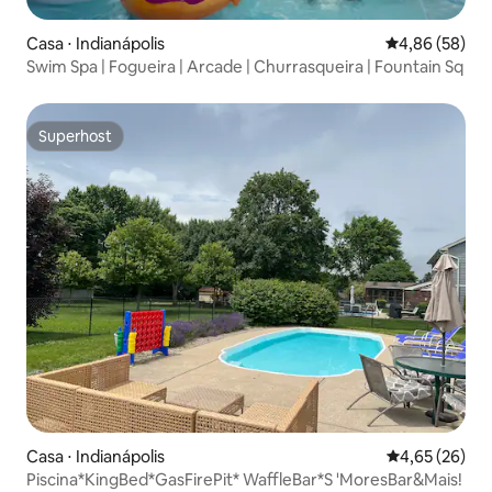
Casa ⋅ Indianápolis
4,86 de uma a
4,86 (58)
Swim Spa | Fogueira | Arcade | Churrasqueira | Fountain Sq
Superhost
Superhost
Casa ⋅ Indianápolis
4,65 de uma a
4,65 (26)
Piscina*KingBed*GasFirePit* WaffleBar*S 'MoresBar&Mais!