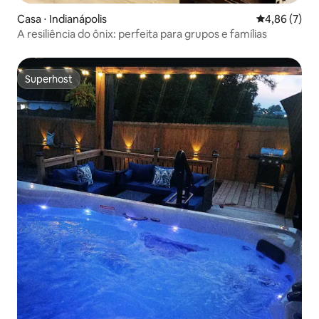
Casa ⋅ Indianápolis
4,86 de uma 
4,86 (7)
A resiliência do ônix: perfeita para grupos e famílias
Superhost
Superhost