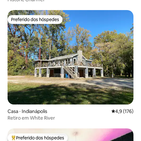
Preferido dos hóspedes
Preferido dos hóspedes
Casa ⋅ Indianápolis
4,9 de uma av
4,9 (176)
Retiro em White River
Preferido dos hóspedes
Entre os melhores preferidos dos hóspedes