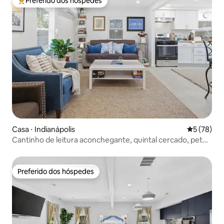
Preferido dos hóspedes
Entre os melhores preferidos dos hóspedes
Casa ⋅ Indianápolis
5 de uma a
5 (78)
Cantinho de leitura aconchegante, quintal cercado, pet
friendly
Preferido dos hóspedes
Preferido dos hóspedes