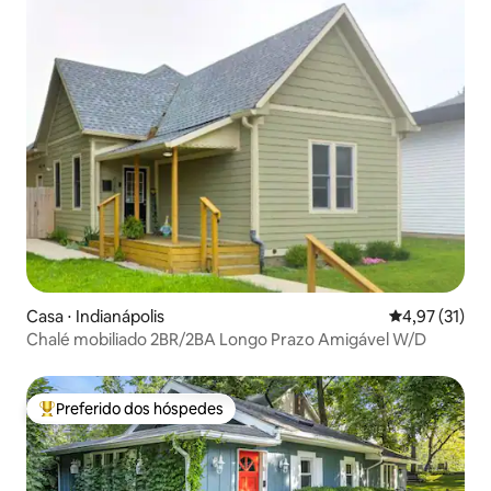
Casa ⋅ Indianápolis
4,97 de uma a
4,97 (31)
Chalé mobiliado 2BR/2BA Longo Prazo Amigável W/D
Preferido dos hóspedes
Entre os melhores preferidos dos hóspedes