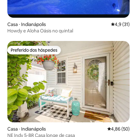
Casa ⋅ Indianápolis
4,9 de uma a
4,9 (31)
Howdy e Aloha Oásis no quintal
Preferido dos hóspedes
Preferido dos hóspedes
Casa ⋅ Indianápolis
4,86 de uma a
4,86 (50)
NE Indy 5-BR Casa longe de casa