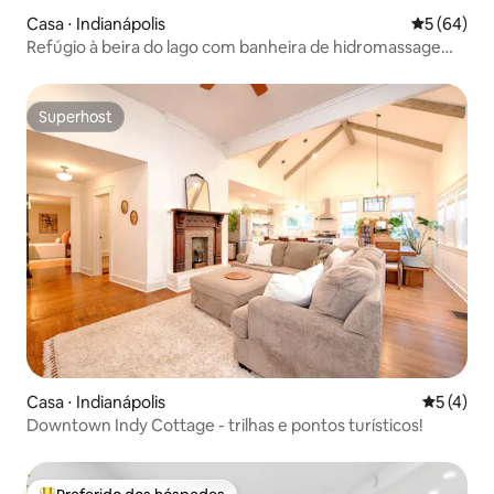
Casa ⋅ Indianápolis
5 de uma a
5 (64)
Refúgio à beira do lago com banheira de hidromassagem
e pescaria
Superhost
Superhost
Casa ⋅ Indianápolis
5 de uma 
5 (4)
Downtown Indy Cottage - trilhas e pontos turísticos!