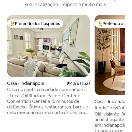
sua localização, limpeza e muito mais.
Preferido dos hóspedes
Preferido dos 
Entre os melhores preferidos dos hóspedes
Entre os melhore
Casa ⋅ Indianápolis
4,96 de uma avaliação média de 
4,96 (162)
Casa no centro da cidade com cama king
size, estacionamento, bares e
• Lucas Oil Stadium, Pacers Center e
restaurantes
Convention Center a 10 minutos de
Casa ⋅ Indianápolis
distância • Ótimos restaurantes, bares e
#IndyCozyCottage 
uma mercearia a uma curta distância a
perto do centro d
Olá, viajante! Bem-vindo(a) à nossa
pé • "Bottleworks District" do outro lado
aconchegante cas
da rua • Local do Centro Nacional Antigo:
em Indianápolis, s
10 min a pé • Local de concertos do
tranquilo, a pouc