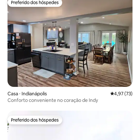
Preferido dos hóspedes
Preferido dos hóspedes
Casa ⋅ Indianápolis
4,97 de uma a
4,97 (73)
Conforto conveniente no coração de Indy
Preferido dos hóspedes
Preferido dos hóspedes