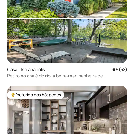
Casa ⋅ Indianápolis
5 de uma a
5 (53)
Retiro no chalé do rio: à beira-mar, banheira de
hidromassagem
Preferido dos hóspedes
Entre os melhores preferidos dos hóspedes