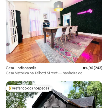
Casa ⋅ Indianápolis
4,96 de uma ava
4,96 (243)
Casa histórica na Talbott Street — banheira de
hidromassagem e lareira!
Preferido dos hóspedes
Entre os melhores preferidos dos hóspedes