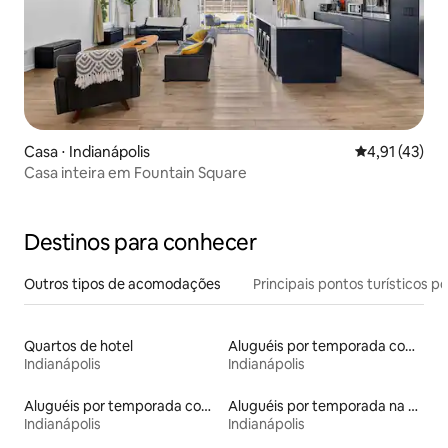
Casa ⋅ Indianápolis
4,91 de uma a
4,91 (43)
Casa inteira em Fountain Square
Destinos para conhecer
Outros tipos de acomodações
Principais pontos turísticos po
Quartos de hotel
Aluguéis por temporada com café da manhã
Indianápolis
Indianápolis
Aluguéis por temporada com banheiro para PCD
Aluguéis por temporada na orla
Indianápolis
Indianápolis