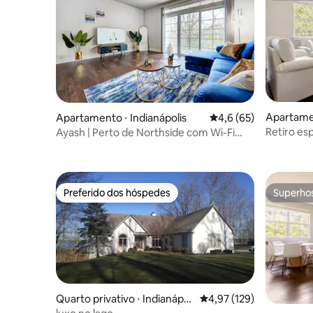
Apartamen
Apartamento ⋅ Indianápolis
4,6 de uma avaliação 
4,6 (65)
Retiro es
Ayash | Perto de Northside com Wi-Fi
rápido/Estação de trabalho
Preferido dos hóspedes
Superho
Preferido dos hóspedes
Superho
Quarto privativo ⋅ Indianápoli
4,97 de uma avaliação m
4,97 (129)
s