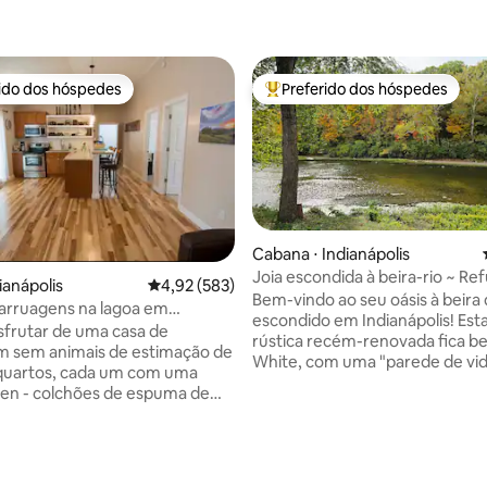
rido dos hóspedes
Preferido dos hóspedes
 melhores preferidos dos hóspedes
Entre os melhores preferidos d
Cabana ⋅ Indianápolis
Joia escondida à beira-rio ~ Re
ianápolis
4,92 de uma avaliação média de 5, 583 avalia
4,92 (583)
~ Mordomo
Bem-vindo ao seu oásis à beira 
arruagens na lagoa em
escondido em Indianápolis! Est
is
frutar de uma casa de
rústica recém-renovada fica b
m sem animais de estimação de
White, com uma "parede de vid
quartos, cada um com uma
solário que conecta um interior
en - colchões de espuma de
acolhedor em estilo MCM dire
a
ao movimento do Rio White. Est
il & Broadripple. Cozinha
tranquilo combina a beleza nat
 Máquinas de lavar e secar.
conveniência da cidade. A uma curta
e Keurig. Um carro permitido
distância a pé da Butler Univ. Fá