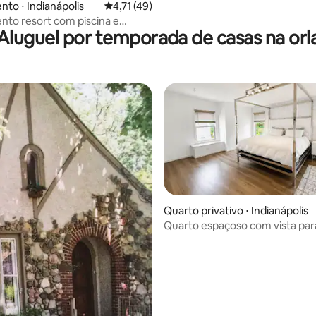
to ⋅ Indianápolis
4,71 de uma avaliação média de 5, 49 avalia
4,71 (49)
to resort com piscina e
Aluguel por temporada de casas na orl
 rio
Quarto privativo ⋅ Indianápolis
Quarto espaçoso com vista para
banheiro privativo no noroeste
édia de 5, 176 avaliações