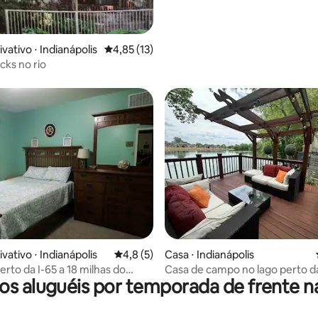
vativo ⋅ Indianápolis
4,85 de uma avaliação média de 5, 13 avalia
4,85 (13)
ks no rio
 média de 5, 4 avaliações
vativo ⋅ Indianápolis
4,8 de uma avaliação média de 5, 5 avalia
4,8 (5)
Casa ⋅ Indianápolis
erto da I-65 a 18 milhas do
Casa de campo no lago perto da
os aluguéis por temporada de frente na
eedway
estadual