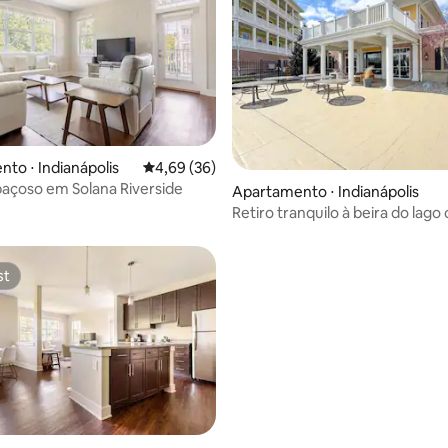
to ⋅ Indianápolis
4,69 de uma avaliação média de 5, 36 avalia
4,69 (36)
média de 5, 65 avaliações
paçoso em Solana Riverside
Apartamento ⋅ Indianápolis
Retiro tranquilo à beira do lago
piscina e academia
st
st
édia de 5, 129 avaliações