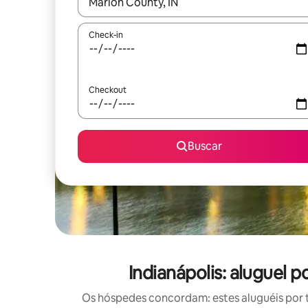
Quando os resultados estiverem disponíveis, expl
Check-in
Checkout
Buscar
Indianápolis: aluguel
Os hóspedes concordam: estes aluguéis por 