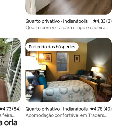
ções
Quarto privativo ⋅ Indianápolis
4,33 de uma avaliaçã
4,33 (3)
Quarto com vista para o lago e cadeira de
leitura aconchegante na área noroeste
Preferido dos hóspedes
Preferido dos hóspedes
ções
4,73 de uma avaliação média de 5, 84 avaliações
4,73 (84)
Quarto privativo ⋅ Indianápolis
4,78 de uma avaliação
4,78 (40)
 feira
Acomodação confortável em Traders
 orla
Lake