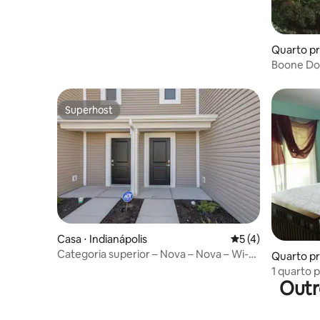
Quarto pri
Boone Doc
Superhost
Superhost
Casa ⋅ Indianápolis
5 de uma avaliação
5 (4)
Categoria superior – Nova – Nova – Wi-Fi,
Quarto pri
estacionamento, máquina de lavar/secar
1 quarto p
Outr
Motor Sp