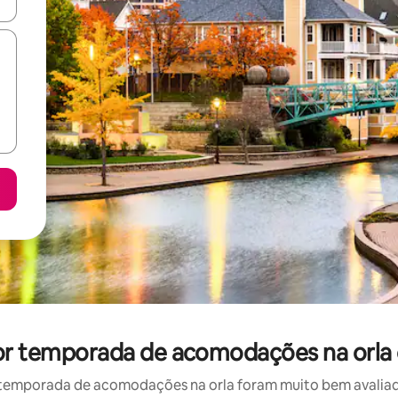
ore-os usando as seta para cima e para baixo do teclado ou tocando e
 por temporada de acomodações na orla
temporada de acomodações na orla foram muito bem avaliados