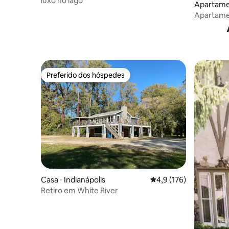
luxo no lago
Apartamen
Apartamen
acesso ao
Preferido dos hóspedes
Preferido dos hóspedes
Casa ⋅ Indianápolis
4,9 de uma avaliação m
4,9 (176)
Retiro em White River