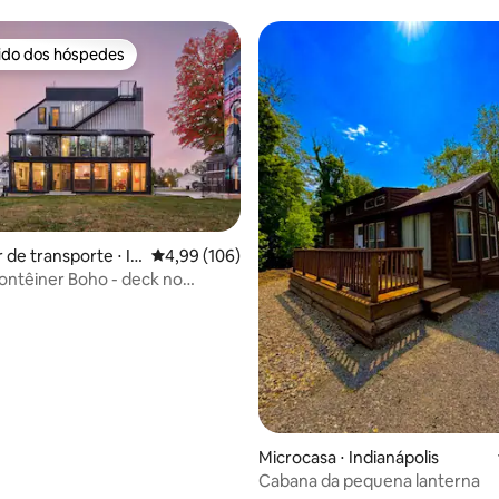
rido dos hóspedes
 melhores preferidos dos hóspedes
édia de 5, 282 avaliações
 de transporte ⋅ In
4,99 de uma avaliação média de 5, 106 avalia
4,99 (106)
ontêiner Boho - deck no
 estufa
Microcasa ⋅ Indianápolis
Cabana da pequena lanterna