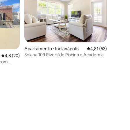
ções
Apartamento ⋅ Indianápolis
4,81 de uma avaliação
4,81 (53)
Solana 109 Riverside Piscina e Academia
4,8 de uma avaliação média de 5, 20 avaliações
4,8 (20)
 com