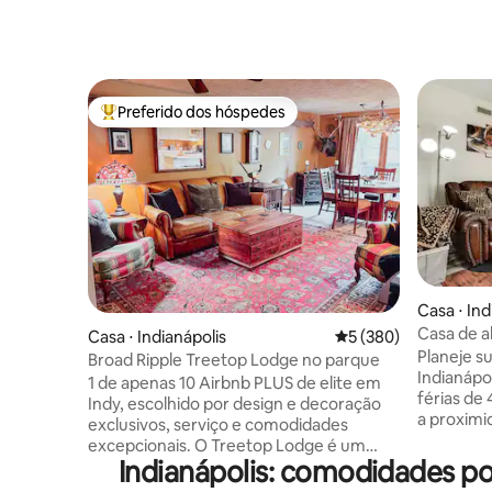
Preferido dos hóspedes
Entre os melhores preferidos dos hóspedes
Casa ⋅ Ind
Casa de a
Casa ⋅ Indianápolis
5 de uma avaliação m
5 (380)
academia
Planeje s
Broad Ripple Treetop Lodge no parque
Indianápo
1 de apenas 10 Airbnb PLUS de elite em
férias de
Indy, escolhido por design e decoração
a proximi
exclusivos, serviço e comodidades
Speedway
excepcionais. O Treetop Lodge é um
melhor ex
Indianápolis: comodidades p
belo e tranquilo refúgio no 2º andar, um
e entusia
espaço criativo com charme e toques