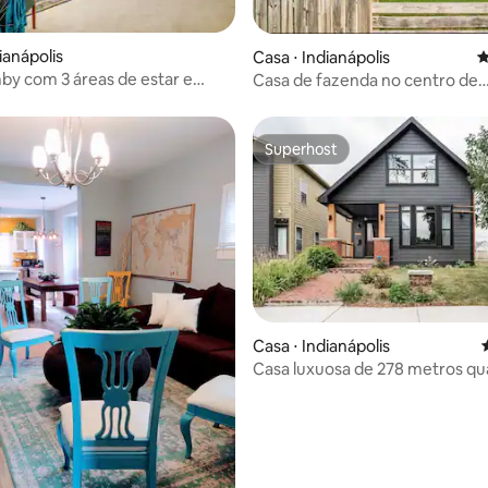
média de 5, 33 avaliações
ianápolis
Casa ⋅ Indianápolis
4
y com 3 áreas de estar e
Casa de fazenda no centro de
omunitária!
Indianápolis
Superhost
Superhost
Casa ⋅ Indianápolis
Casa luxuosa de 278 metros q
no centro da cidade