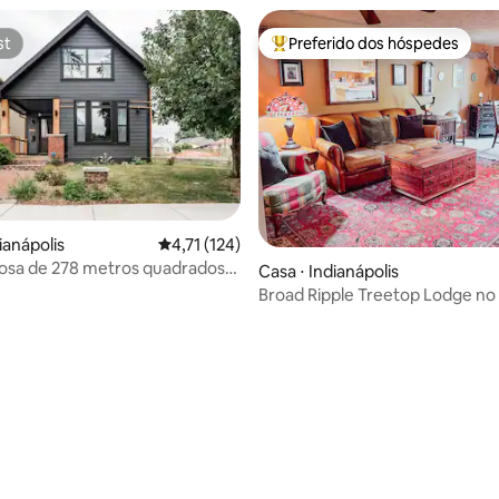
Indy
st
Preferido dos hóspedes
st
Entre os melhores preferidos d
ianápolis
4,71 de uma avaliação média de 5, 124 avalia
4,71 (124)
osa de 278 metros quadrados
Casa ⋅ Indianápolis
 da cidade
Broad Ripple Treetop Lodge no
édia de 5, 126 avaliações