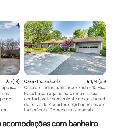
Preferi
Preferi
ções
5 de uma avaliação média de 5, 19 avaliações
5 (19)
Casa ⋅ Indianápolis
4,74 de uma avaliação
4,74 (35)
Casa ⋅ In
napolis
Casa em Indianápolis arborizada ~ 10 Mi
Novo loft
até o centro!
convenç
eiros
Recolha sua equipe para uma estadia
Desfrute 
mpo no
confortável e conveniente neste aluguel
expostos
de férias de 3 quartos e 3,5 banheiros em
Localizaç
s em
Indianápolis! Comece suas manhãs
distrito 
a longa
desfrutando de uma xícara de café em
Indianápo
lote
casa e, em seguida, saia para explorar as
qualquer lugar. 2 min
 de acomodações com banheiro
rvores,
atrações próximas. Visite os parques da
Centro d