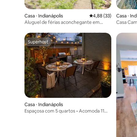
Casa ⋅ Indianápolis
4,88 de uma avaliação 
4,88 (33)
Casa ⋅ Ind
Aluguel de férias aconchegante em
Casa Camb
Indianápolis com microfazenda!
piscina c
Superhost
Superhost
Casa ⋅ Indianápolis
Espaçosa com 5 quartos • Acomoda 11
pessoas • Churrasqueira • Sala de jogos -
Indy