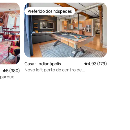
Preferido dos hóspedes
os hóspedes
Preferido dos hóspedes
ções
Casa ⋅ Indianápolis
4,93 de uma avaliação 
4,93 (179)
Novo loft perto do centro de
5 de uma avaliação média de 5, 380 avaliações
5 (380)
convenções
 parque