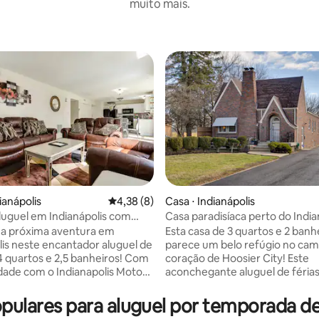
muito mais.
ianápolis
4,38 de uma avaliação média de 5, 8 avalia
4,38 (8)
Casa ⋅ Indianápolis
luguel em Indianápolis com
Casa paradisíaca perto do India
édia de 5, 380 avaliações
: perto da Speedway!
Motor Speedway
ua próxima aventura em
Esta casa de 3 quartos e 2 banh
lis neste encantador aluguel de
parece um belo refúgio no ca
 4 quartos e 2,5 banheiros! Com
coração de Hoosier City! Este
dade com o Indianapolis Motor
aconchegante aluguel de féria
, esta acomodação oferece a
Indianápolis fica no final de um
periência para os fãs de corrida
entrada de automóveis em um 
opulares para aluguel por temporada
stas de carros. Quando você
privado abraçado por sebes e á