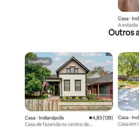
Casa ⋅ Ind
A estadia
Outros 
Superhost
Superhost
Casa ⋅ Ind
Casa ⋅ Indianápolis
4,83 de uma avaliação m
4,83 (139)
Casa em I
Casa de fazenda no centro de
até o cen
Indianápolis