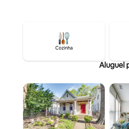
não estiv
extravagantes e de bom gosto. Possui
torça pelo
uma grande sala comum, 2 quartos, 1
dê uma ca
cama king size, 1 cama queen size,
receba os
cozinha COMPLETA e luminosa, entrada
Depois de
privativa pela porta da frente, amplo
um lugar 
deck na varanda, roupas de cama de
ao ar liv
ALGODÃO totalmente brancas e
favorito d
SERVIÇO DE LAVANDERIA GRATUITO!
Cozinha
Estamos bem no Broad Ripple Park, de 25
hectares, e a uma curta caminhada da
icônica Broad Ripple Village!
Aluguel 