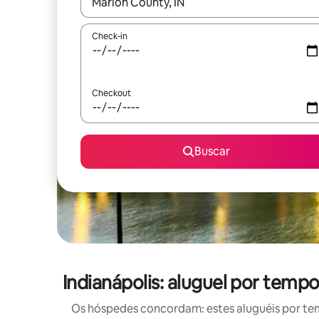
Quando os resultados estiverem disponíveis, expl
Check-in
Checkout
Buscar
Indianápolis: aluguel por te
Os hóspedes concordam: estes aluguéis por te