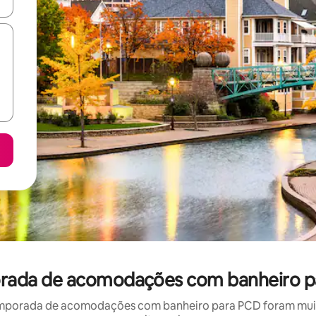
ore-os usando as seta para cima e para baixo do teclado ou tocando e
mporada de acomodações com banheiro p
mporada de acomodações com banheiro para PCD foram muito