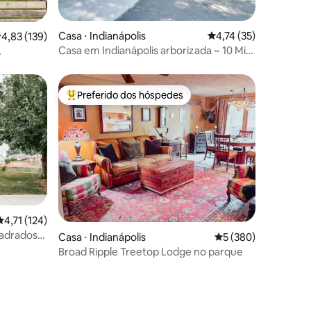
Casa ⋅ Indianápolis
4,74 de uma avaliação
4,74 (35)
,83 de uma avaliação média de 5, 139 avaliações
4,83 (139)
Casa em Indianápolis arborizada ~ 10 Mi
até o centro!
Preferido dos hóspedes
Entre os melhores preferidos dos hóspedes
4,71 de uma avaliação média de 5, 124 avaliações
4,71 (124)
uadrados
Casa ⋅ Indianápolis
5 de uma avaliação 
5 (380)
Broad Ripple Treetop Lodge no parque