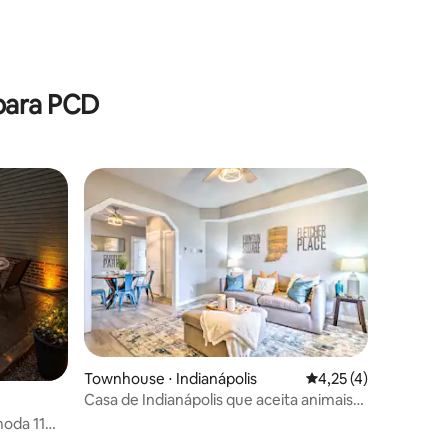
ções
para PCD
ções
Townhouse ⋅ Indianápolis
4,25 de uma avaliaçã
4,25 (4)
Casa de Indianápolis que aceita animais
de estimação com quintal!
moda 11
de jogos -