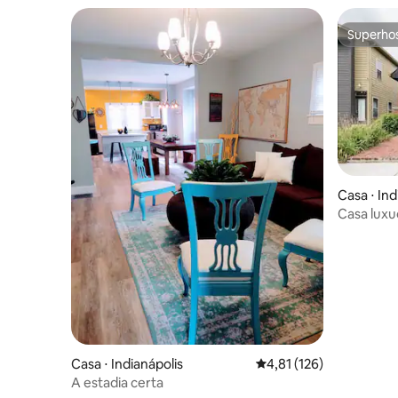
Superho
Superho
Casa ⋅ Ind
Casa luxu
no centro
Casa ⋅ Indianápolis
4,81 de uma avaliação m
4,81 (126)
A estadia certa