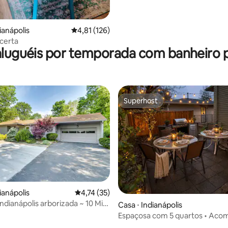
ianápolis
4,81 de uma avaliação média de 5, 126 avalia
4,81 (126)
 certa
aluguéis por temporada com banheiro 
Superhost
Superhost
ianápolis
4,74 de uma avaliação média de 5, 35 avalia
4,74 (35)
édia de 5, 139 avaliações
ndianápolis arborizada ~ 10 Mi
Casa ⋅ Indianápolis
tro!
Espaçosa com 5 quartos • Aco
pessoas • Churrasqueira • Sala 