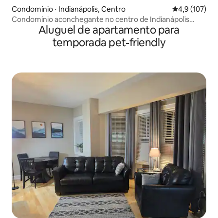
Condomínio ⋅ Indianápolis, Centro
4,9 de uma av
4,9 (107)
Condomínio aconchegante no centro de Indianápolis
Aluguel de apartamento para
*Estacionamento gratuito*
temporada pet-friendly