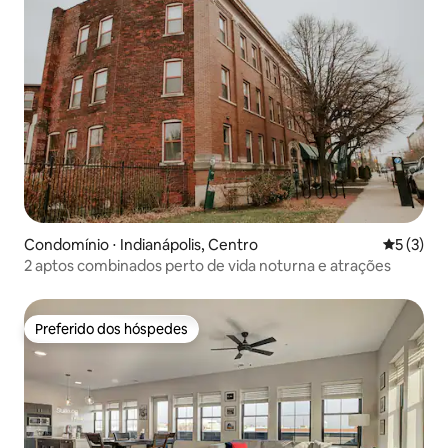
Condomínio ⋅ Indianápolis, Centro
5 de uma 
5 (3)
2 aptos combinados perto de vida noturna e atrações
Preferido dos hóspedes
Preferido dos hóspedes