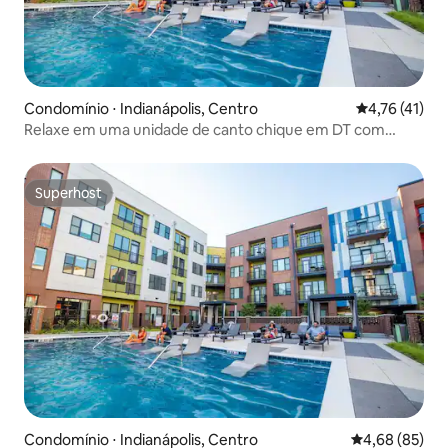
Condomínio ⋅ Indianápolis, Centro
4,76 de uma a
4,76 (41)
Relaxe em uma unidade de canto chique em DT com
estacionamento gratuito
Superhost
Superhost
Condomínio ⋅ Indianápolis, Centro
4,68 de uma a
4,68 (85)