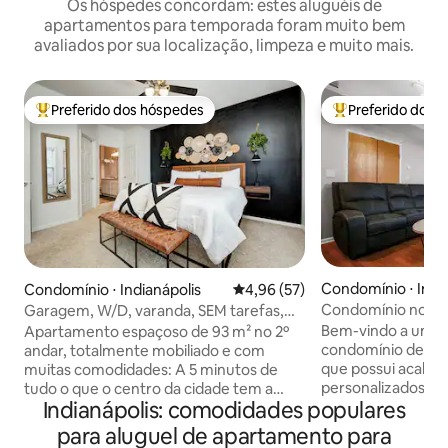
Os hóspedes concordam: estes aluguéis de
apartamentos para temporada foram muito bem
avaliados por sua localização, limpeza e muito mais.
Preferido dos hóspedes
Preferido dos 
Entre os melhores preferidos dos hóspedes
Entre os melhore
Condomínio ⋅ India
Condomínio ⋅ Indianápolis
4,96 de uma avaliação média de
4,96 (57)
Centro
Condomínio no últ
Garagem, W/D, varanda, SEM tarefas,
de Indy • Cama ki
taxa de limpeza de $ 0!
Bem-vindo a um d
Apartamento espaçoso de 93 m² no 2º
condomínio de can
andar, totalmente mobiliado e com
que possui acaba
muitas comodidades: A 5 minutos de
personalizados, ar
tudo o que o centro da cidade tem a
Indianápolis: comodidades populares
cuidadosamente s
oferecer, incluindo Bottleworks & Mass
luxuosa cama Calif
Ave Cozinha abastecida com café e chá
para aluguel de apartamento para
garantir que você
Smart TV de 65" Espaço de trabalho