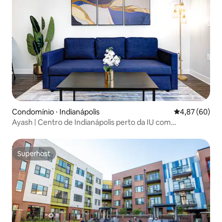
Condomínio ⋅ Indianápolis
4,87 de uma a
4,87 (60)
Ayash | Centro de Indianápolis perto da IU com
estacionamento gratuito
Superhost
Superhost