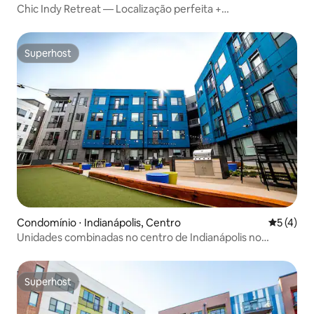
Chic Indy Retreat — Localização perfeita +
Estacionamento
Superhost
Superhost
Condomínio ⋅ Indianápolis, Centro
5 de uma 
5 (4)
Unidades combinadas no centro de Indianápolis no
CityWay
Superhost
Superhost