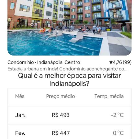
Condomínio ⋅ Indianápolis, Centro
4,76 de uma a
4,76 (99)
Estadia urbana em Indy! Condomínio aconchegante com
Qual é a melhor época para visitar
estacionamento gratuito
Indianápolis?
Mês
Preço médio
Temp. média
Jan.
R$ 493
-2 °C
Fev.
R$ 447
0 °C