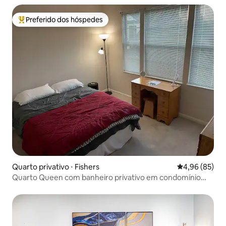
Preferido dos hóspedes
Entre os melhores preferidos dos hóspedes
Quarto privativo ⋅ Fishers
4,96 de uma a
4,96 (85)
Quarto Queen com banheiro privativo em condomínio
tranquilo