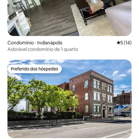
Condomínio ⋅ Indianápolis
5 de uma a
5 (14)
Adorável condomínio de 1 quarto
Preferido dos hóspedes
Preferido dos hóspedes