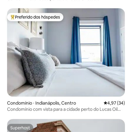
Preferido dos hóspedes
Entre os melhores preferidos dos hóspedes
Condomínio ⋅ Indianápolis, Centro
4,97 de uma a
4,97 (34)
Condomínio com vista para a cidade perto do Lucas Oil
Stadium
Superhost
Superhost