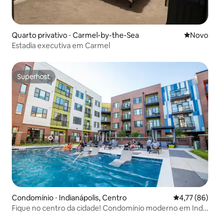
Quarto privativo ⋅ Carmel-by-the-Sea
Novo lugar
Novo
Estadia executiva em Carmel
Superhost
Superhost
Condomínio ⋅ Indianápolis, Centro
4,77 de uma a
4,77 (86)
Fique no centro da cidade! Condomínio moderno em Indy
com estacionamento gratuito