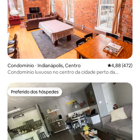
Condomínio ⋅ Indianápolis, Centro
4,88 de uma av
4,88 (472)
Condomínio luxuoso no centro da cidade perto da
Georgia St
Preferido dos hóspedes
Preferido dos hóspedes