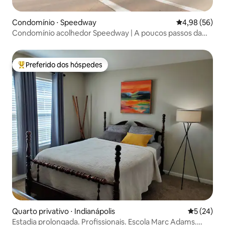
Condomínio ⋅ Speedway
4,98 de uma a
4,98 (56)
Condomínio acolhedor Speedway | A poucos passos da
rua principal e do IMS
Preferido dos hóspedes
Entre os melhores preferidos dos hóspedes
Quarto privativo ⋅ Indianápolis
5 de uma a
5 (24)
Estadia prolongada. Profissionais. Escola Marc Adams.