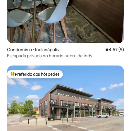
Condomínio ⋅ Indianápolis
4,67 de uma 
4,67 (9)
Escapada privada no horário nobre de Indy!
Preferido dos hóspedes
Entre os melhores preferidos dos hóspedes