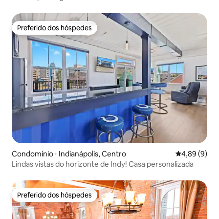
Sofisticado. Seguro
Preferido dos hóspedes
Preferido dos hóspedes
Condomínio ⋅ Indianápolis, Centro
4,89 de uma 
4,89 (9)
Lindas vistas do horizonte de Indy! Casa personalizada
Preferido dos hóspedes
Preferido dos hóspedes