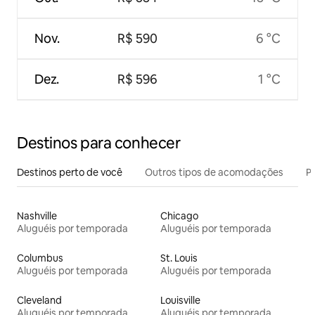
Nov.
R$ 590
6 °C
Dez.
R$ 596
1 °C
Destinos para conhecer
Destinos perto de você
Outros tipos de acomodações
Pr
Nashville
Chicago
Aluguéis por temporada
Aluguéis por temporada
Columbus
St. Louis
Aluguéis por temporada
Aluguéis por temporada
Cleveland
Louisville
Aluguéis por temporada
Aluguéis por temporada