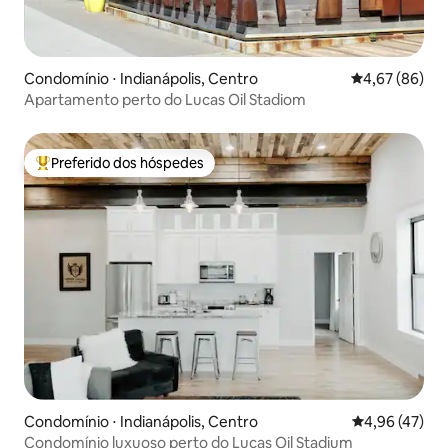
Condomínio ⋅ Indianápolis, Centro
4,67 de uma a
4,67 (86)
Apartamento perto do Lucas Oil Stadiom
Preferido dos hóspedes
Entre os melhores preferidos dos hóspedes
Condomínio ⋅ Indianápolis, Centro
4,96 de uma a
4,96 (47)
Condomínio luxuoso perto do Lucas Oil Stadium