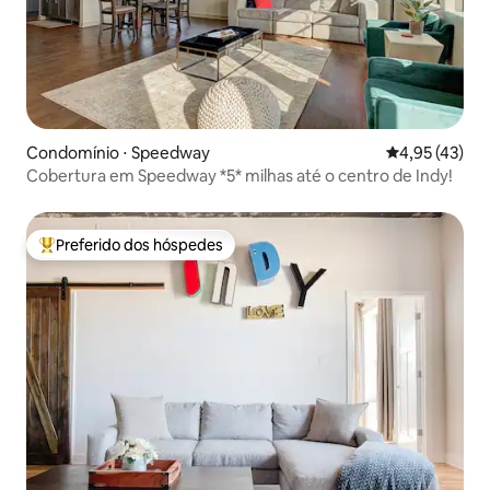
Condomínio ⋅ Speedway
4,95 de uma a
4,95 (43)
Cobertura em Speedway *5* milhas até o centro de Indy!
Preferido dos hóspedes
Entre os melhores preferidos dos hóspedes