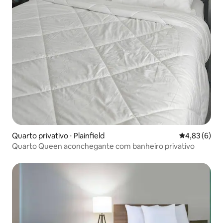
Quarto privativo ⋅ Plainfield
4,83 de uma 
4,83 (6)
Quarto Queen aconchegante com banheiro privativo