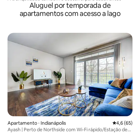
Aluguel por temporada de
apartamentos com acesso a lago
Apartamento ⋅ Indianápolis
4,6 de uma a
4,6 (65)
Ayash | Perto de Northside com Wi-Fi rápido/Estação de
trabalho