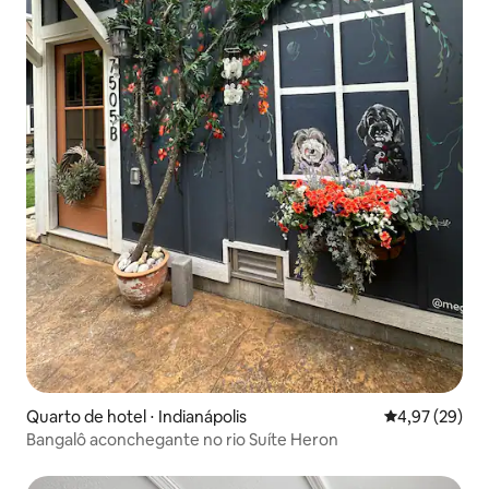
Quarto de hotel ⋅ Indianápolis
4,97 de uma a
4,97 (29)
Bangalô aconchegante no rio Suíte Heron