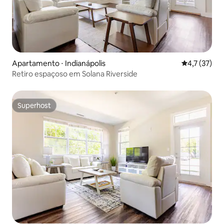
Apartamento ⋅ Indianápolis
4,7 de uma a
4,7 (37)
Retiro espaçoso em Solana Riverside
Superhost
Superhost