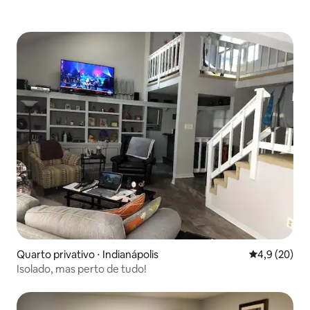
Quarto privativo ⋅ Indianápolis
4,9 de uma a
4,9 (20)
Isolado, mas perto de tudo!