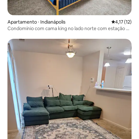
Apartamento ⋅ Indianápolis
4,17 de uma a
4,17 (12)
Condomínio com cama king no lado norte com estação de
trabalho