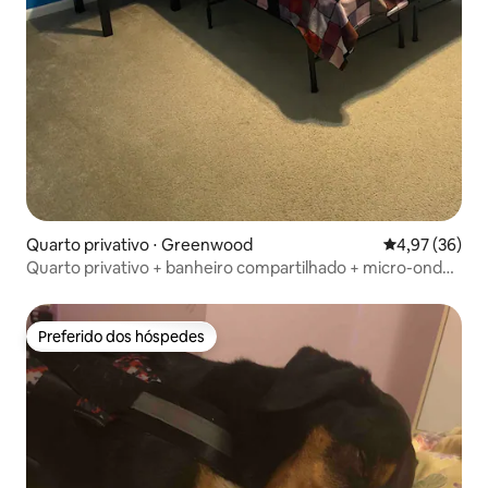
Quarto privativo ⋅ Greenwood
4,97 de uma a
4,97 (36)
Quarto privativo + banheiro compartilhado + micro-ondas
+ geladeira
Preferido dos hóspedes
Preferido dos hóspedes