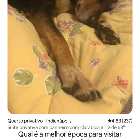
Quarto privativo ⋅ Indianápolis
4,83 de uma av
4,83 (237)
Suíte privativa com banheiro com claraboia e TV de 58"
Qual é a melhor época para visitar