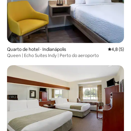
Quarto de hotel ⋅ Indianápolis
4,8 de uma 
4,8 (5)
Queen | Echo Suites Indy | Perto do aeroporto