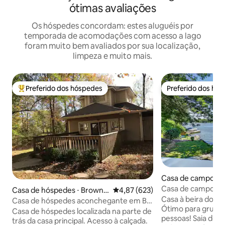
ótimas avaliações
Os hóspedes concordam: estes aluguéis por
temporada de acomodações com acesso a lago
foram muito bem avaliados por sua localização,
limpeza e muito mais.
Preferido dos hóspedes
Preferido dos hó
Entre os melhores preferidos dos hóspedes
Preferido dos hó
Casa de campo ⋅ C
Casa de campo à b
Casa de hóspedes ⋅ Browns
4,87 de uma avaliação média de 
4,87 (623)
reservatório Mor
Casa à beira do la
burg
Casa de hóspedes aconchegante em Big
Ótimo para grupo
Woods
Casa de hóspedes localizada na parte de
pessoas! Saia do porão. Fogu
trás da casa principal. Acesso à calçada.