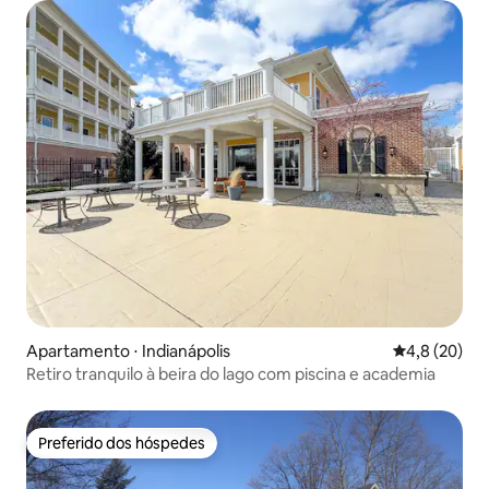
Apartamento ⋅ Indianápolis
4,8 de uma a
4,8 (20)
Retiro tranquilo à beira do lago com piscina e academia
Preferido dos hóspedes
Preferido dos hóspedes