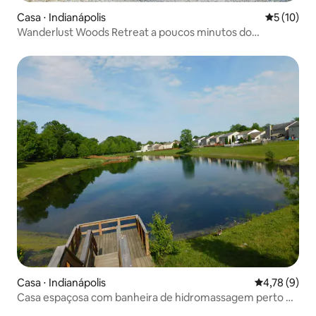
Casa ⋅ Indianápolis
5 de uma a
5 (10)
Wanderlust Woods Retreat a poucos minutos do
Reservatório Geist
Casa ⋅ Indianápolis
4,78 de uma 
4,78 (9)
Casa espaçosa com banheira de hidromassagem perto do
aeroporto.