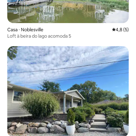
Casa ⋅ Noblesville
4,8 de uma 
4,8 (5)
Loft à beira do lago acomoda 5