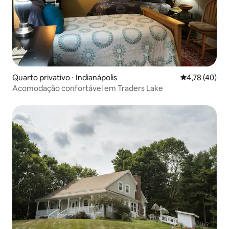
Quarto privativo ⋅ Indianápolis
4,78 de uma a
4,78 (40)
Acomodação confortável em Traders Lake