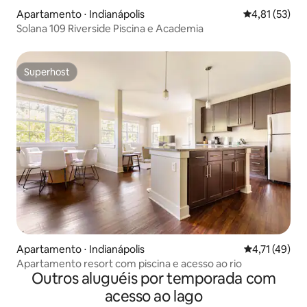
Apartamento ⋅ Indianápolis
4,81 de uma a
4,81 (53)
Solana 109 Riverside Piscina e Academia
Superhost
Superhost
Apartamento ⋅ Indianápolis
4,71 de uma a
4,71 (49)
Apartamento resort com piscina e acesso ao rio
Outros aluguéis por temporada com
acesso ao lago