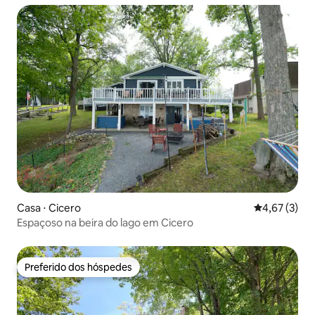
Casa ⋅ Cicero
4,67 de uma 
4,67 (3)
Espaçoso na beira do lago em Cicero
Preferido dos hóspedes
Preferido dos hóspedes