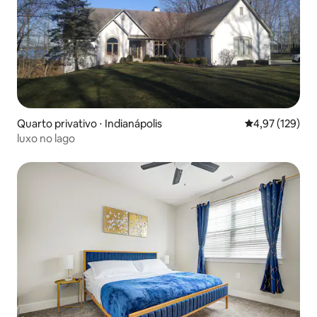
Quarto privativo ⋅ Indianápolis
4,97 de uma av
4,97 (129)
luxo no lago