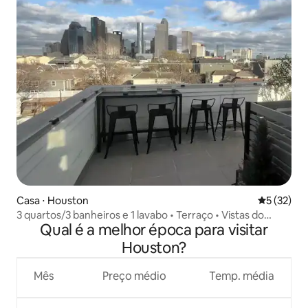
Casa ⋅ Houston
5 de uma a
5 (32)
3 quartos/3 banheiros e 1 lavabo • Terraço • Vistas do
Qual é a melhor época para visitar
centro de Houston
Houston?
Mês
Preço médio
Temp. média