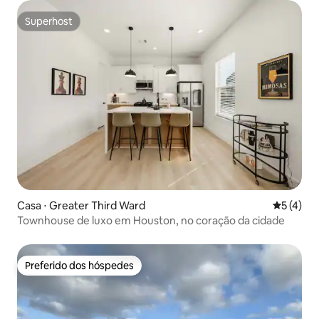
Superhost
Superhost
Casa ⋅ Greater Third Ward
5 de uma 
5 (4)
Townhouse de luxo em Houston, no coração da cidade
Preferido dos hóspedes
Preferido dos hóspedes