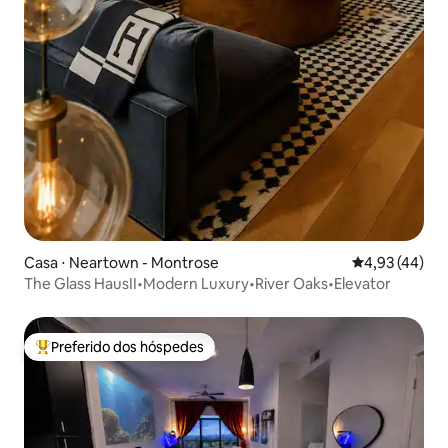
Casa ⋅ Neartown - Montrose
4,93 de uma a
4,93 (44)
The Glass HausII•Modern Luxury•River Oaks•Elevator
Preferido dos hóspedes
Entre os melhores preferidos dos hóspedes