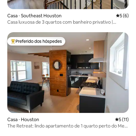
Casa ⋅ Southeast Houston
5 de uma 
5 (6)
Casa luxuosa de 3 quartos com banheiro privativo |
Quintal | NRG/Med Center
Preferido dos hóspedes
Entre os melhores preferidos dos hóspedes
Casa ⋅ Houston
5 de uma a
5 (11)
The Retreat: lindo apartamento de 1 quarto perto do Med
Center e do NRG