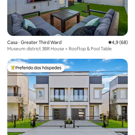
Casa ⋅ Greater Third Ward
4,9 de uma a
4,9 (68)
Museum district 3BR House + Rooftop & Pool Table
Preferido dos hóspedes
Entre os melhores preferidos dos hóspedes