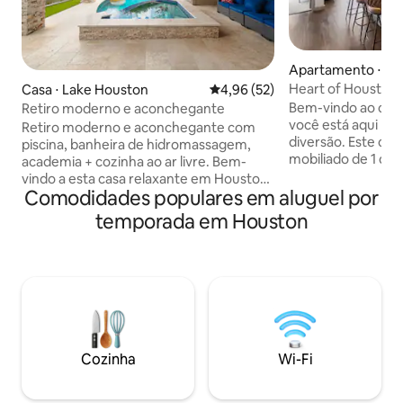
Apartamento ⋅ D
ouston
Heart of Houston
Casa ⋅ Lake Houston
4,96 de uma avaliação média de
4,96 (52)
Bem-vindo ao cor
Retiro moderno e aconchegante
você está aqui pa
Retiro moderno e aconchegante com
diversão. Este co
piscina, banheira de hidromassagem,
mobiliado de 1 qua
academia + cozinha ao ar livre. Bem-
perfeita de confo
vindo a esta casa relaxante em Houston
com uma piscina r
Comodidades populares em aluguel por
TX. Esta bela casa de 4 quartos e 2
totalmente equip
banheiros é perfeita para famílias ou
temporada em Houston
escritório de trab
viajantes de negócios. Desfrute deste
Desfrute de estac
espaço moderno totalmente equipado
uma mesa de bilha
com toques aconchegantes, uma
varanda privativa 
espaçosa cozinha ao ar livre, uma nova
relaxante. A meno
piscina aquecida e spa sob um terraço
Toyota Arena, Daik
coberto - ideal para relaxar ou se divertir.
este local é ideal 
Ótima localização perto do aeroporto e
negócios. Experim
dos melhores restaurantes, lojas e
Cozinha
Wi-Fi
no coração
mercados. Seja para trabalhar ou se
divertir, você se sentirá em casa