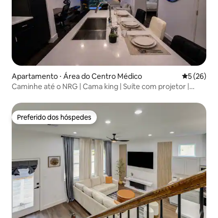
Apartamento ⋅ Área do Centro Médico
5 de uma a
5 (26)
Caminhe até o NRG | Cama king | Suíte com projetor |
TMC
Preferido dos hóspedes
Preferido dos hóspedes